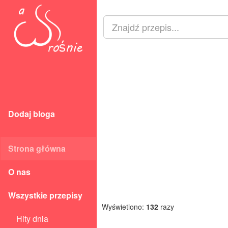
Dodaj bloga
Strona główna
O nas
Wszystkie przepisy
Wyświetlono:
132
razy
Hity dnia