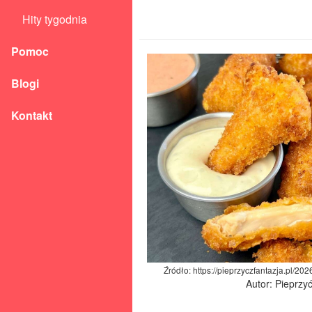
Hity tygodnia
Pomoc
Blogi
Kontakt
Źródło: https://pieprzyczfantazja.pl/2
Autor: Pieprzy