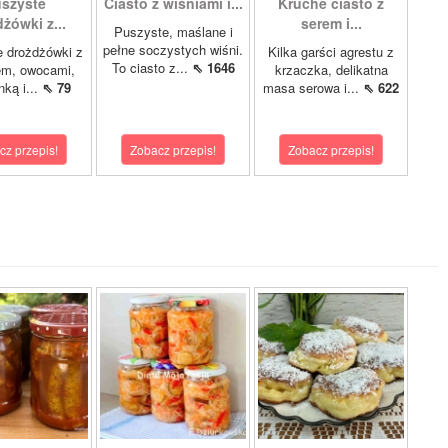
szyste
Ciasto z wiśniami i...
Kruche ciasto z
żówki z...
serem i...
Puszyste, maślane i
pełne soczystych wiśni.
 drożdżówki z
Kilka garści agrestu z
To ciasto z...
⇖ 1646
em, owocami,
krzaczka, delikatna
nką i...
⇖ 79
masa serowa i...
⇖ 622
cz przepis!
Zobacz przepis!
Zobacz przepis!