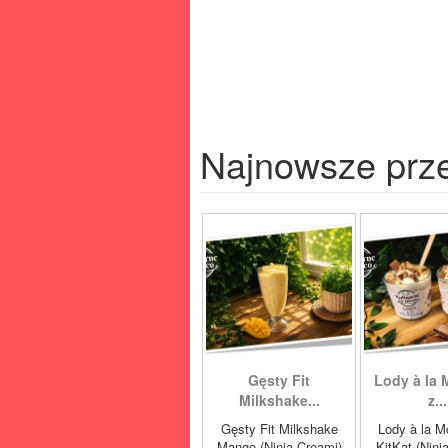
Najnowsze prz
Gęsty Fit
Lody à la 
Milkshake...
z...
Gęsty Fit Milkshake
Lody à la M
Mango (Ninja Creami)
KitKat (Ninj