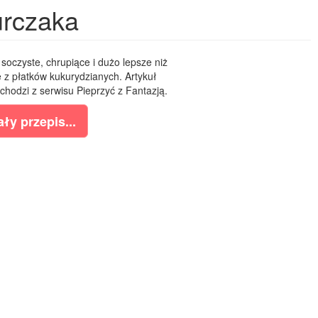
urczaka
oczyste, chrupiące i dużo lepsze niż
 z płatków kukurydzianych. Artykuł
odzi z serwisu Pieprzyć z Fantazją.
ły przepis...