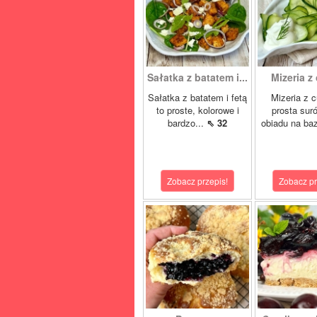
Sałatka z batatem i...
Mizeria z 
Sałatka z batatem i fetą
Mizeria z cu
to proste, kolorowe i
prosta sur
bardzo...
⇖ 32
obiadu na baz
Zobacz przepis!
Zobacz pr