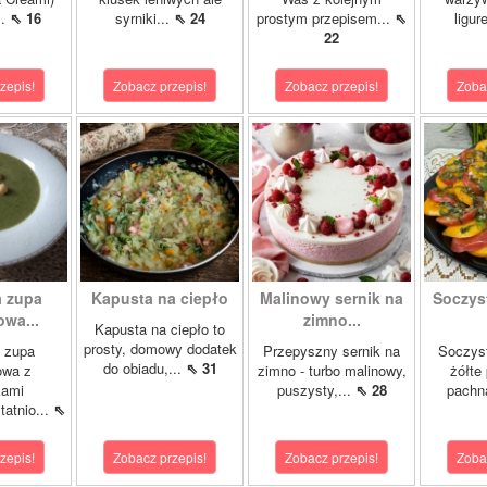
..
⇖ 16
syrniki...
⇖ 24
prostym przepisem...
⇖
ligur
22
zepis!
Zobacz przepis!
Zobacz przepis!
Zoba
 zupa
Kapusta na ciepło
Malinowy sernik na
Soczys
wa...
zimno...
Kapusta na ciepło to
prosty, domowy dodatek
 zupa
Przepyszny sernik na
Soczyst
do obiadu,...
⇖ 31
owa z
zimno - turbo malinowy,
żółte
kami
puszysty,...
⇖ 28
pachn
atnio...
⇖
zepis!
Zobacz przepis!
Zobacz przepis!
Zoba