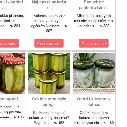
lki - ogórki
Najlepsza sałatka
Racuchy z
z...
z...
papierówkami...
ekko pikantne,
Kolorowa sałatka z
Mięciutkie, puszyste
o słodkie,
kapusty, papryki i
racuchy z papierówkami
ce,...
⇖ 331
ogórków Niektóre...
⇖
to jeden z...
⇖ 303
307
cz przepis!
Zobacz przepis!
Zobacz przepis!
e ogórki...
Cukinia w zalewie
Ogórki kiszone w
curry...
kefirze
te ogórki już
ok, są pyszne.
Szukasz chrupiącej
Ogórki kiszone w
wanie...
⇖ 185
cukinii w curry na zimę?
kefirze to ciekawa
Wypróbuj...
⇖ 182
alternatywa dla...
⇖ 180