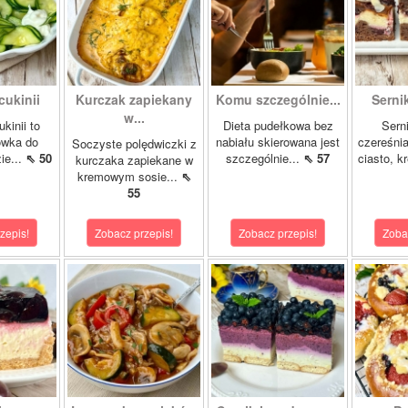
cukinii
Kurczak zapiekany
Komu szczególnie...
Sernik
w...
kinii to
Dieta pudełkowa bez
Sern
ówka do
nabiału skierowana jest
czereśni
Soczyste polędwiczki z
ie...
⇖ 50
szczególnie...
⇖ 57
ciasto, 
kurczaka zapiekane w
kremowym sosie...
⇖
55
zepis!
Zobacz przepis!
Zobacz przepis!
Zoba