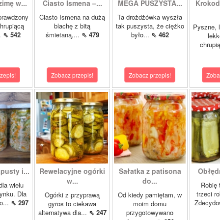
zimę w...
Ciasto Ismena –...
MEGA PUSZYSTA...
Krokody
prawdzony
Ciasto Ismena na dużą
Ta drożdżówka wyszła
chrupiącą
blachę z bitą
tak puszysta, że ciężko
Pyszne, l
..
⇖ 542
śmietaną,...
⇖ 479
było...
⇖ 462
lekk
chrupią
zepis!
Zobacz przepis!
Zobacz przepis!
Zoba
pusty i...
Rewelacyjne ogórki
Sałatka z patisona
Obłędn
w...
do...
dla wielu
Robię 
ynku. Dla
trzeci r
Ogórki z przyprawą
Od kiedy pamiętam, w
o...
⇖ 297
Zdecydo
gyros to ciekawa
moim domu
alternatywa dla...
⇖ 247
przygotowywano