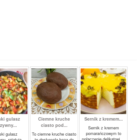
ki gulasz
Ciemne kruche
Sernik z kremem...
zywny...
ciasto pod...
Sernik z kremem
pomarańczowym to
ki gulasz
To ciemne kruche ciasto
połączenie delikatnej,...
ny „ratatuia
to doskonała baza do