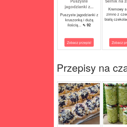
Puszyste
Sernik na z
jagodzianki z...
Kremowy se
zimno z cze
Puszyste jagodzianki z
białą czekola
kruszonką i dużą
ilością...
⇖ 92
Zobacz przepis!
Zobacz pr
Przepisy na cz