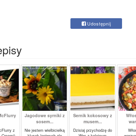
Udostępnij
episy
McFlurry
Jagodowe syrniki z
Sernik kokosowy z
Włos
sosem...
musem...
war
cFlurry z
Nie jestem wielbicielką
Dzisiaj przychodzę do
Włos
a Creami)
klusek leniwych ale
Was z kolejnym
warzyw