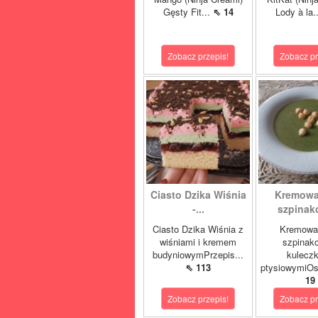
Gęsty Fit...
⇖ 14
Lody à la.
Zobacz przepis!
Zobacz pr
Ciasto Dzika Wiśnia
Kremowa
-...
szpinako
Ciasto Dzika Wiśnia z
Kremowa
wiśniami i kremem
szpinak
budyniowymPrzepis...
kulecz
⇖ 113
ptysiowymiOst
19
Zobacz przepis!
Zobacz pr