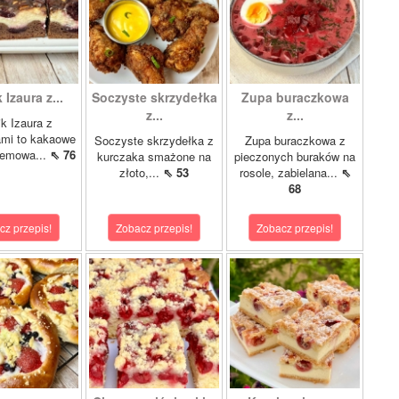
 Izaura z...
Soczyste skrzydełka
Zupa buraczkowa
z...
z...
ik Izaura z
ami to kakaowe
Soczyste skrzydełka z
Zupa buraczkowa z
kremowa...
⇖ 76
kurczaka smażone na
pieczonych buraków na
złoto,...
⇖ 53
rosole, zabielana...
⇖
68
cz przepis!
Zobacz przepis!
Zobacz przepis!