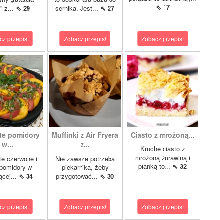
⇖ 17
e” z...
⇖ 29
sernika. Jest...
⇖ 27
cz przepis!
Zobacz przepis!
Zobacz przepis!
te pomidory
Muffinki z Air Fryera
Ciasto z mrożoną...
w...
z...
Kruche ciasto z
mrożoną żurawiną i
e czerwone i
Nie zawsze potrzeba
pianką to...
⇖ 32
 pomidory w
piekarnika, żeby
ącej...
⇖ 34
przygotować...
⇖ 30
cz przepis!
Zobacz przepis!
Zobacz przepis!