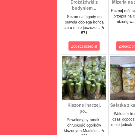
Drożdżówki z
Mizeria na 
budyniem...
Poznaj mój s
przepis na 
Sezon na jagody co
mizerię w.
prawda dobiega końca
ale u mnie jeszcze...
⇖
571
Zobacz przepis!
Zobacz pr
Kiszone inaczej,
Sałatka z ka
po...
Wakacje to 
czas odpocz
Rewelacyjny smak i
mnie jednak t
chrupkość ogórków
kiszonych.Musicie...
⇖