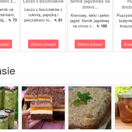
imno z...
Leczo z boczniaków
Sernik jagodowy na
Pu
zimno...
drożd
rnik na
Leczo z boczniaków z
reśniami,
cukinią, papryką i
Kremowy, lekki i pełen
Puszyste
dą...
⇖ 73
pieczarkami to...
⇖ 81
jagód. Sernik jagodowy
budyni
na zimno z...
⇖ 160
kruszo
zepis!
Zobacz przepis!
Zobacz przepis!
Zoba
asie