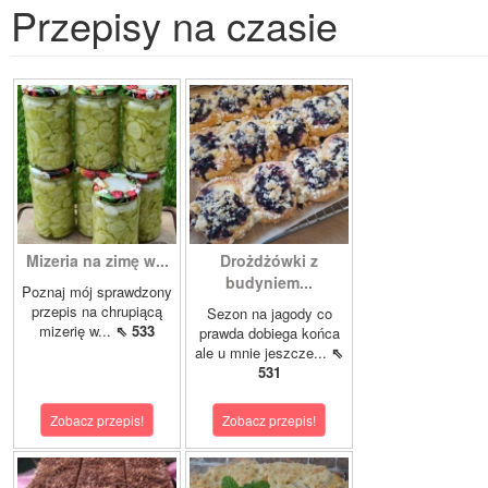
Przepisy na czasie
Mizeria na zimę w...
Drożdżówki z
budyniem...
Poznaj mój sprawdzony
przepis na chrupiącą
Sezon na jagody co
mizerię w...
⇖ 533
prawda dobiega końca
ale u mnie jeszcze...
⇖
531
Zobacz przepis!
Zobacz przepis!