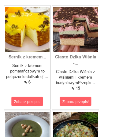
Sernik z kremem...
Ciasto Dzika Wiśnia
-...
Sernik z kremem
pomarańczowym to
Ciasto Dzika Wiśnia z
połączenie delikatnej,...
wiśniami i kremem
⇖ 6
budyniowymPrzepis...
⇖ 15
Zobacz przepis!
Zobacz przepis!