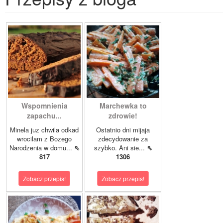
Wspomnienia
Marchewka to
zapachu...
zdrowie!
Minela juz chwila odkad
Ostatnio dni mijaja
wrocilam z Bozego
zdecydowanie za
Narodzenia w domu...
⇖
szybko. Ani sie...
⇖
817
1306
Zobacz przepis!
Zobacz przepis!