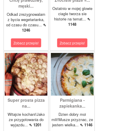
Chcę prawdziwy,
Złociste plaże =...
męski...
Ostatnio w mojej glowie
ciagle tworza sie
Odkad zrezygnowalam
historie na temat...
⇖
z bycia wegetarianka,
1148
od czasu do czasu...
⇖
1246
Zobacz przepis!
Zobacz przepis!
Super prosta pizza
Parmigiana -
na...
zapiekanka...
Witajcie kochani!Jako
Dzien dobry moi
ze przygotowania do
mili!Musze przyznac, ze
wyjazdu...
⇖ 1201
jestem wielka...
⇖ 1146