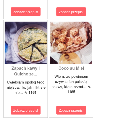
Zobacz przepis!
Zobacz przepis!
Zapach kawy i
Coco au Miel
Quiche ze...
Wiem, ze powinnam
uzywac ich polskiej
Uwielbiam spokoj tego
nazwy, ktora brzmi...
⇖
miejsca. To, jak nikt sie
1185
nie...
⇖ 1161
Zobacz przepis!
Zobacz przepis!