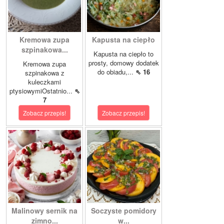
Kremowa zupa
Kapusta na ciepło
szpinakowa...
Kapusta na ciepło to
prosty, domowy dodatek
Kremowa zupa
do obiadu,...
⇖ 16
szpinakowa z
kuleczkami
ptysiowymiOstatnio...
⇖
7
Zobacz przepis!
Zobacz przepis!
Malinowy sernik na
Soczyste pomidory
zimno...
w...