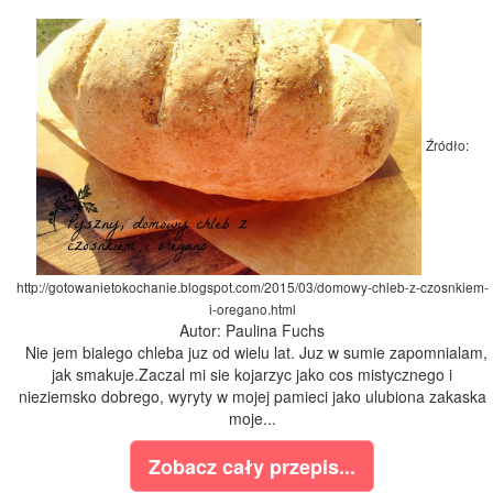
Źródło:
http://gotowanietokochanie.blogspot.com/2015/03/domowy-chleb-z-czosnkiem-
i-oregano.html
Autor: Paulina Fuchs
Nie jem bialego chleba juz od wielu lat. Juz w sumie zapomnialam,
jak smakuje.Zaczal mi sie kojarzyc jako cos mistycznego i
nieziemsko dobrego, wyryty w mojej pamieci jako ulubiona zakaska
moje...
Zobacz cały przepis...