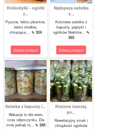
Krokodylki - ogórki
Najlepsza sałatka
z...
z...
Pyszne, lekko pikantne,
Kolorowa sałatka z
lekko słodkie,
kapusty, papryki i
chrupiące,...
⇖ 324
ogórków Niektóre...
⇖
302
Zobacz przepis!
Zobacz przepis!
Sałatka z kapusty i...
Kiszone inaczej,
po...
Wakacje to dla wielu
czas odpoczynku. Dla
Rewelacyjny smak i
mnie jednak to...
⇖ 295
chrupkość ogórków