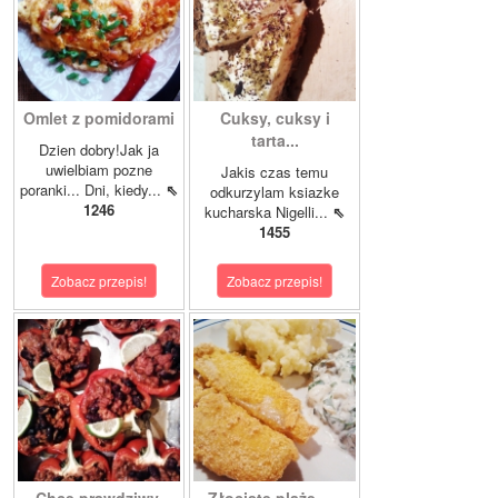
Omlet z pomidorami
Cuksy, cuksy i
tarta...
Dzien dobry!Jak ja
uwielbiam pozne
Jakis czas temu
poranki... Dni, kiedy...
⇖
odkurzylam ksiazke
1246
kucharska Nigelli...
⇖
1455
Zobacz przepis!
Zobacz przepis!