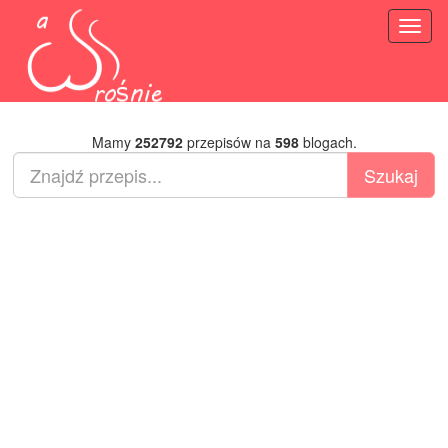
Toggl
naviga
Mamy
252792
przepisów na
598
blogach.