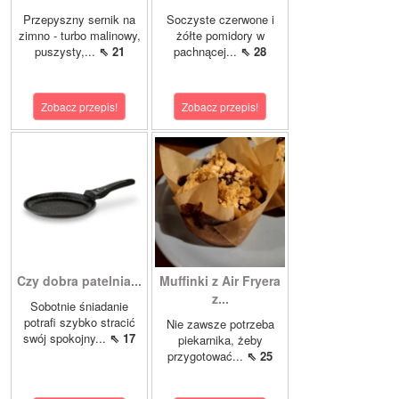
Przepyszny sernik na
Soczyste czerwone i
zimno - turbo malinowy,
żółte pomidory w
puszysty,...
⇖ 21
pachnącej...
⇖ 28
Zobacz przepis!
Zobacz przepis!
Czy dobra patelnia...
Muffinki z Air Fryera
z...
Sobotnie śniadanie
potrafi szybko stracić
Nie zawsze potrzeba
swój spokojny...
⇖ 17
piekarnika, żeby
przygotować...
⇖ 25