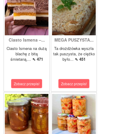
Ciasto Ismena –...
MEGA PUSZYSTA...
Ciasto Ismena na dużą
Ta drożdżówka wyszła
blachę z bitą
tak puszysta, że ciężko
śmietaną,...
⇖ 471
było...
⇖ 451
Zobacz przepis!
Zobacz przepis!