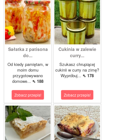
Sałatka z patisona
Cukinia w zalewie
do...
curry...
Od kiedy pamiętam, w
Szukasz chrupiącej
moim domu
cukinii w curry na zimę?
przygotowywano
Wypróbuj...
⇖ 178
domowe...
⇖ 188
Zobacz przepis!
Zobacz przepis!