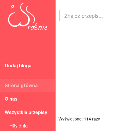
Dodaj bloga
Strona główna
O nas
Wszystkie przepisy
Wyświetlono:
114
razy
Hity dnia