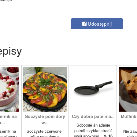
Udostępnij
episy
ernik na
Soczyste pomidory
Czy dobra patelnia...
Muffinki
...
w...
Sobotnie śniadanie
potrafi szybko stracić
sernik na
Soczyste czerwone i
Nie zaw
swój spokojny...
⇖ 16
 malinowy,
żółte pomidory w
pieka