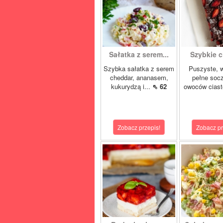
Sałatka z serem...
Szybkie ci
Szybka sałatka z serem
Puszyste, w
cheddar, ananasem,
pełne soc
kukurydzą i...
⇖ 62
owoców ciast
Zobacz przepis!
Zobacz pr