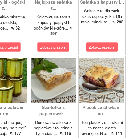
lki - ogórki
Najlepsza sałatka
Sałatka z kapusty i...
z...
z...
Wakacje to dla wielu
czas odpoczynku. Dla
ekko pikantne,
Kolorowa sałatka z
mnie jednak to...
⇖ 292
o słodkie,
kapusty, papryki i
ce,...
⇖ 321
ogórków Niektóre...
⇖
297
cz przepis!
Zobacz przepis!
Zobacz przepis!
a w zalewie
Szarlotka z
Placek ze śliwkami
urry...
papierówek...
na...
z chrupiącej
Domowa szarlotka z
Ten placek ze śliwkami
 curry na zimę?
papierówek to jedno z
to nasze ciasto
buj...
⇖ 177
tych ciast,...
⇖ 116
awaryjne. Nie...
⇖ 114