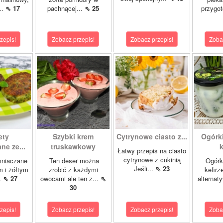
..
⇖ 17
pachnącej...
⇖ 25
przygo
zepis!
Zobacz przepis!
Zobacz przepis!
Zoba
ety
Szybki krem
Cytrynowe ciasto z...
Ogórk
ne ze...
truskawkowy
k
Łatwy przepis na ciasto
cytrynowe z cukinią
mniaczane
Ten deser można
Ogórk
Jeśli...
⇖ 23
m i żółtym
zrobić z każdymi
kefirz
.
⇖ 27
owocami ale ten z...
⇖
alternat
30
zepis!
Zobacz przepis!
Zobacz przepis!
Zoba