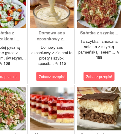
łatka z
Domowy sos
Sałatka z szynką...
akiem i...
czosnkowy z...
Ta szybka i smaczna
sałatka z szynką
otuj pyszną
Domowy sos
parmeńską i serem...
⇖
kę gyros z
czosnkowy z ziołami to
189
m, świeżymi...
prosty i szybki
⇖ 108
sposób...
⇖ 115
cz przepis!
Zobacz przepis!
Zobacz przepis!