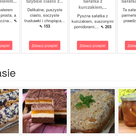
elerem...
Szybkie ciasto z...
Sałatka z
Sałatka
kurczakiem,...
selerem
Delikatne, puszyste
Ta sała
prosta, a
ciasto, soczyste
parmeńs
Pyszna sałatka z
czna...
⇖
truskawki i chrupiąca...
prawdz
kurczakiem, suszonymi
⇖ 153
pomidorami,...
⇖ 203
zepis!
Zobacz przepis!
Zobacz przepis!
Zoba
asie