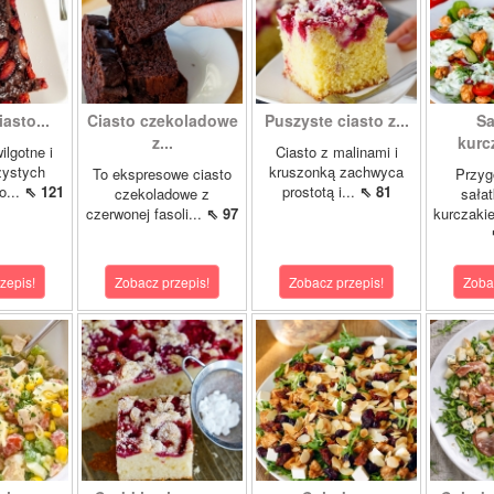
asto...
Ciasto czekoladowe
Puszyste ciasto z...
Sa
z...
kurcz
ilgotne i
Ciasto z malinami i
zystych
kruszonką zachwyca
To ekspresowe ciasto
Przyg
o...
⇖ 121
prostotą i...
⇖ 81
czekoladowe z
sałat
czerwonej fasoli...
⇖ 97
kurczakie
zepis!
Zobacz przepis!
Zobacz przepis!
Zoba