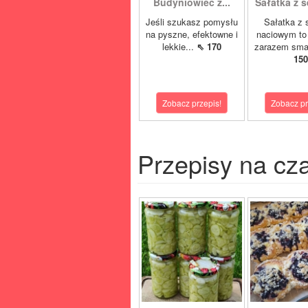
Budyniowiec z...
Sałatka z s
Jeśli szukasz pomysłu
Sałatka z 
na pyszne, efektowne i
naciowym to 
lekkie...
⇖ 170
zarazem sma
150
Zobacz przepis!
Zobacz pr
Przepisy na cz