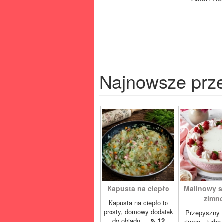
Najnowsze prz
Kapusta na ciepło
Malinowy s
zimno
Kapusta na ciepło to
prosty, domowy dodatek
Przepyszny 
do obiadu,...
⇖ 12
zimno - turbo