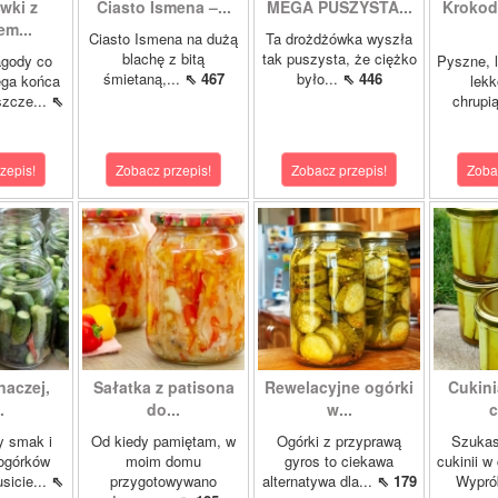
wki z
Ciasto Ismena –...
MEGA PUSZYSTA...
Krokody
m...
Ciasto Ismena na dużą
Ta drożdżówka wyszła
blachę z bitą
tak puszysta, że ciężko
agody co
Pyszne, l
śmietaną,...
⇖ 467
było...
⇖ 446
ega końca
lekk
szcze...
⇖
chrupią
zepis!
Zobacz przepis!
Zobacz przepis!
Zoba
naczej,
Sałatka z patisona
Rewelacyjne ogórki
Cukini
.
do...
w...
c
y smak i
Od kiedy pamiętam, w
Ogórki z przyprawą
Szukas
ogórków
moim domu
gyros to ciekawa
cukinii w
sicie...
⇖
przygotowywano
alternatywa dla...
⇖ 179
Wypró