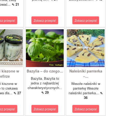
tować...
⇖ 21
cz przepis!
Zobacz przepis!
Zobacz przepis!
i kiszone w
Bazylia – do czego...
Naleśniki panterka
efirze
–...
Bazylia. Bazylia to
jedna z najbardziej
i kiszone w
Wesołe naleśniki w
charakterystycznych...
e to ciekawa
panterkę Wesołe
⇖ 29
ywa dla...
⇖ 27
naleśniki panterka...
⇖
36
cz przepis!
Zobacz przepis!
Zobacz przepis!