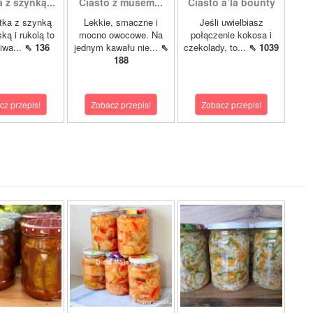
 z szynką...
Ciasto z musem...
Ciasto a’la bounty
tka z szynką
Lekkie, smaczne i
Jeśli uwielbiasz
ką i rukolą to
mocno owocowe. Na
połączenie kokosa i
iwa...
⇖ 136
jednym kawału nie...
⇖
czekolady, to...
⇖ 1039
188
cz przepis!
Zobacz przepis!
Zobacz przepis!