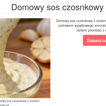
Domowy sos czosnkowy z
Domowy sos czosnkowy z ziołami 
potrawom wyjątkowego aromatu
ziołami pochodzi z 
Zobacz ca
omowy-sos-czosnkowy-z-ziolami/
dakcja