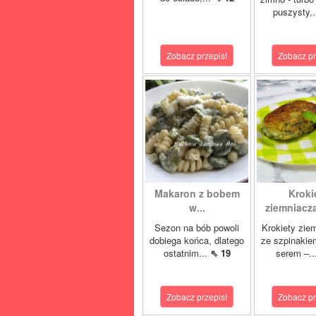
puszysty,.
Zobacz przepis!
Zobacz pr
Makaron z bobem
Kroki
w...
ziemniacza
Sezon na bób powoli
Krokiety zie
dobiega końca, dlatego
ze szpinakie
ostatnim...
⇖ 19
serem –..
Zobacz przepis!
Zobacz pr