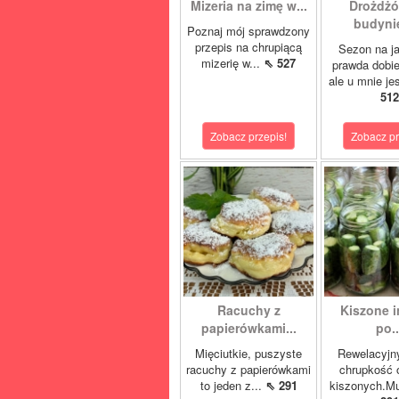
Mizeria na zimę w...
Drożdżó
budynie
Poznaj mój sprawdzony
przepis na chrupiącą
Sezon na j
mizerię w...
⇖ 527
prawda dobi
ale u mnie je
512
Zobacz przepis!
Zobacz pr
Racuchy z
Kiszone i
papierówkami...
po..
Mięciutkie, puszyste
Rewelacyjn
racuchy z papierówkami
chrupkość 
to jeden z...
⇖ 291
kiszonych.Mu