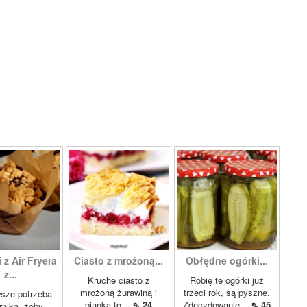
 z Air Fryera
Ciasto z mrożoną...
Obłędne ogórki...
z...
Kruche ciasto z
Robię te ogórki już
mrożoną żurawiną i
trzeci rok, są pyszne.
sze potrzeba
pianką to...
⇖ 24
Zdecydowanie...
⇖ 45
rnika, żeby