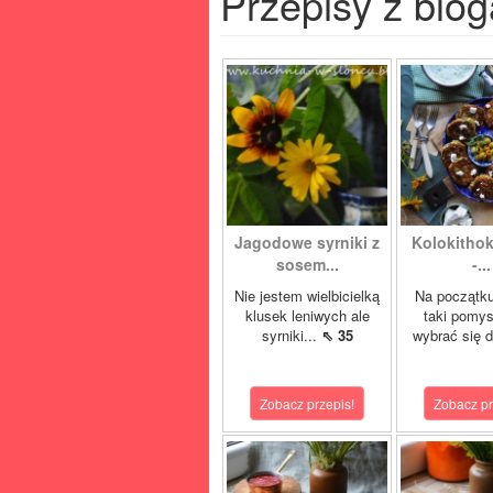
Przepisy z blog
Jagodowe syrniki z
Kolokitho
sosem...
-...
Nie jestem wielbicielką
Na początku
klusek leniwych ale
taki pomys
syrniki...
⇖ 35
wybrać się d
Zobacz przepis!
Zobacz pr