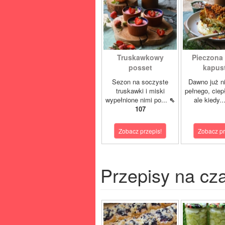
Truskawkowy
Pieczona
posset
kapust
Sezon na soczyste
Dawno już ni
truskawki i miski
pełnego, ciep
wypełnione nimi po...
⇖
ale kiedy..
107
Zobacz przepis!
Zobacz pr
Przepisy na cz