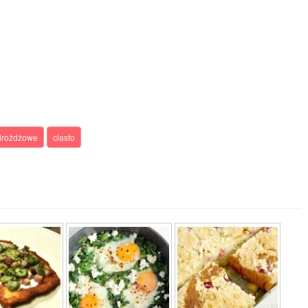
 drożdżowe
ciasto