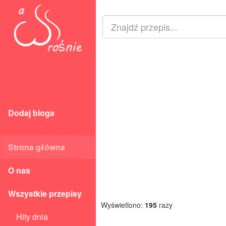
Dodaj bloga
Strona główna
O nas
Wszystkie przepisy
Wyświetlono:
195
razy
Hity dnia