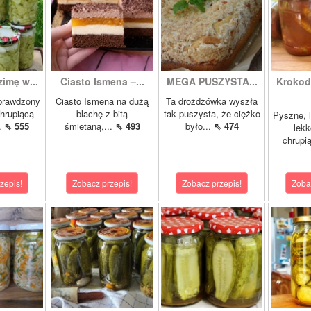
zimę w...
Ciasto Ismena –...
MEGA PUSZYSTA...
Krokody
prawdzony
Ciasto Ismena na dużą
Ta drożdżówka wyszła
chrupiącą
blachę z bitą
tak puszysta, że ciężko
Pyszne, l
..
⇖ 555
śmietaną,...
⇖ 493
było...
⇖ 474
lekk
chrupią
zepis!
Zobacz przepis!
Zobacz przepis!
Zoba