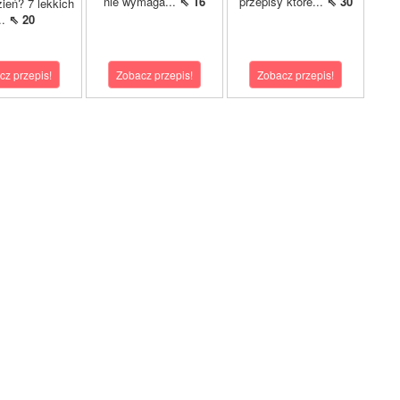
nie wymaga...
⇖ 16
przepisy które...
⇖ 30
zień? 7 lekkich
...
⇖ 20
cz przepis!
Zobacz przepis!
Zobacz przepis!