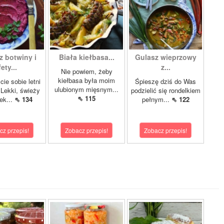
z botwiny i
Biała kiełbasa...
Gulasz wieprzowy
fety...
z...
Nie powiem, żeby
kiełbasa była moim
ie sobie letni
Śpieszę dziś do Was
ulubionym mięsnym...
Lekki, świeży
podzielić się rondelkiem
⇖ 115
ek...
⇖ 134
pełnym...
⇖ 122
cz przepis!
Zobacz przepis!
Zobacz przepis!