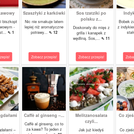
 kawowy
Szaszłyki z karkówki
Sos tzatziki po
Indy
polsku z...
i biszkopt
Nic nie smakuje latem
Bobek za
wowym -
lepiej niż aromatyczne
z indykie
Doskonały do mięs z
st...
⇖ 1
potrawy...
⇖ 12
stał
grilla i kanapek z
wędliną. Sos,...
⇖ 11
zepis!
Zobacz przepis!
Zobacz przepis!
Zoba
igdałami
Caffè al ginseng –...
Melitzanosalata
Co zjeś
czyli...
Caffè al ginseng, co to
za kawa? To jeden z
gdałami –
Jak już kiedyś
Co zjeść