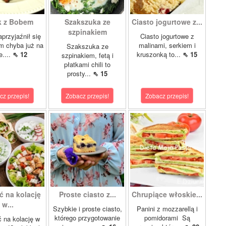
k z Bobem
Szakszuka ze
Ciasto jogurtowe z...
szpinakiem
przyjaźnił się
Ciasto jogurtowe z
m chyba już na
malinami, serkiem i
Szakszuka ze
e....
⇖ 12
kruszonką to...
⇖ 15
szpinakiem, fetą i
płatkami chili to
prosty...
⇖ 15
cz przepis!
Zobacz przepis!
Zobacz przepis!
ć na kolację
Proste ciasto z...
Chrupiące włoskie...
w...
Szybkie i proste ciasto,
Panini z mozzarellą i
którego przygotowanie
pomidorami Są
 na kolację w