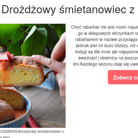
Drożdżowy śmietanowiec z
Choć rabarbar nie jest moim naju
go w sklepowych skrzynkach t
rabarbarem w nazwie przyciąga
jednak jest mi dużo bliższy, ni
łodygi są dla mnie jak najpyszni
świeżości i obietnicy na jeszcz
dni.Każdego sezonu daję się uwie
Zobacz ca
com/2026/05/drozdzowy-smietanowiec-z-
m.html