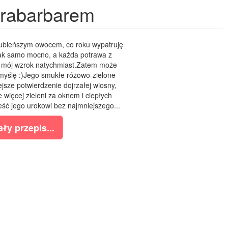
 rabarbarem
lubieńszym owocem, co roku wypatruję
ak samo mocno, a każda potrawa z
 mój wzrok natychmiast.Zatem może
ż myślę :)Jego smukłe różowo-zielone
ejsze potwierdzenie dojrzałej wiosny,
e więcej zieleni za oknem i ciepłych
ść jego urokowi bez najmniejszego...
ły przepis...