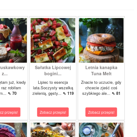
ruskawkowy
Sałatka Lipcowej
Letnia kanapka
z...
bogini...
Tuna Melt
tam już, kiedy
Lipiec to esencja
Znacie to uczucie, gdy
i raz robiłam
lata.Soczysty wszelką
chcecie zjeść coś
m...
⇖ 70
zielenią, gęsty...
⇖ 119
szybkiego ale...
⇖ 81
cz przepis!
Zobacz przepis!
Zobacz przepis!