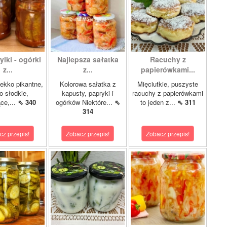
lki - ogórki
Najlepsza sałatka
Racuchy z
z...
z...
papierówkami...
ekko pikantne,
Kolorowa sałatka z
Mięciutkie, puszyste
o słodkie,
kapusty, papryki i
racuchy z papierówkami
ce,...
⇖ 340
ogórków Niektóre...
⇖
to jeden z...
⇖ 311
314
cz przepis!
Zobacz przepis!
Zobacz przepis!