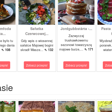
 młoda
Sałatka
Jordgubbstårta -...
Pasta 
a...
Czerwcowej...
Zazwyczaj
truskawkowemu
e było tu
Gdy wpis o wiosennej
Wyobraźc
sezonowi towarzyszą
łego dania
sałatce Majowej bogini
poranek.
majowe burze,...
⇖ 171
.
⇖ 108
skradł Wasze...
⇖ 132
wiater
zepis!
Zobacz przepis!
Zobacz przepis!
Zoba
asie