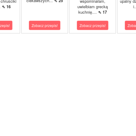
ciekawszych...
⇖ 25
chruściki
wspominałam,
upalny d
..
⇖ 16
uwielbiam grecką
i
kuchnię....
⇖ 17
zepis!
Zobacz przepis!
Zobacz przepis!
Zoba