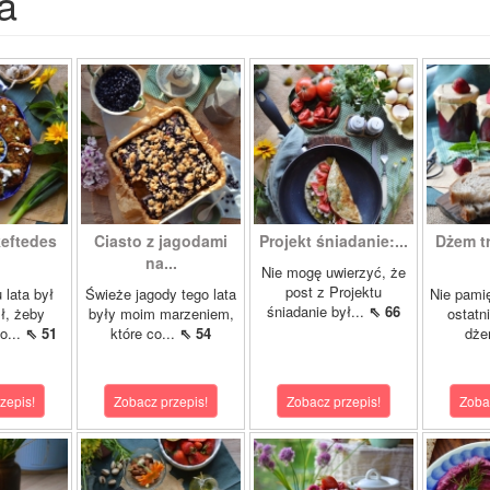
a
keftedes
Ciasto z jagodami
Projekt śniadanie:...
Dżem t
na...
Nie mogę uwierzyć, że
post z Projektu
 lata był
Świeże jagody tego lata
Nie pamię
śniadanie był...
⇖ 66
ł, żeby
były moim marzeniem,
ostatn
o...
⇖ 51
które co...
⇖ 54
dże
zepis!
Zobacz przepis!
Zobacz przepis!
Zoba