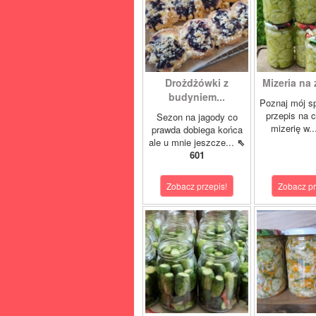
Drożdżówki z
Mizeria na 
budyniem...
Poznaj mój s
przepis na 
Sezon na jagody co
mizerię w.
prawda dobiega końca
ale u mnie jeszcze...
⇖
601
Zobacz przepis!
Zobacz pr