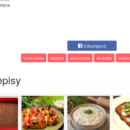
ustyna
Udostępnij
smak wiosny
rabarbar
pomarańcza
na słodko
ciasto
episy