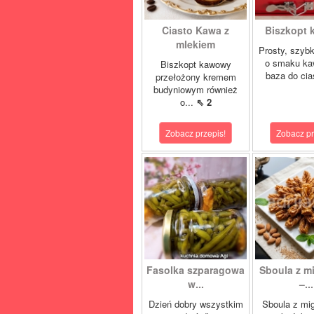
Ciasto Kawa z
Biszkopt
mlekiem
Prosty, szybk
o smaku ka
Biszkopt kawowy
baza do cia
przełożony kremem
budyniowym również
o...
⇖ 2
Zobacz przepis!
Zobacz pr
Fasolka szparagowa
Sboula z m
w...
–...
Dzień dobry wszystkim
Sboula z mi