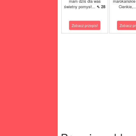
mam dziś dla was
marokańskie 
świetny pomysł...
⇖ 28
Cienkie,.
Zobacz przepis!
Zobacz pr