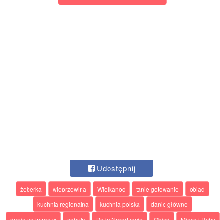
Udostępnij
żeberka
wieprzowina
Wielkanoc
tanie gotowanie
obiad
kuchnia regionalna
kuchnia polska
danie główne
dania na imprezy
cebula
Boże Narodzenie
Obiad
Mięso i Ryby