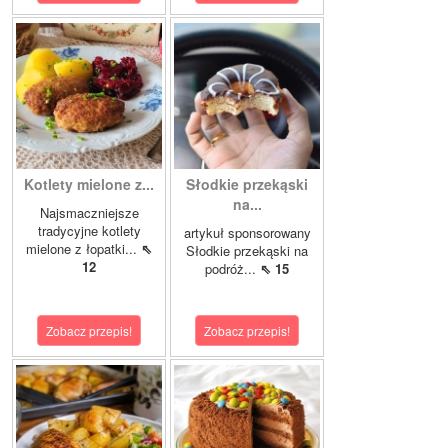
Kotlety mielone z...
Słodkie przekąski
na...
Najsmaczniejsze
tradycyjne kotlety
artykuł sponsorowany
mielone z łopatki...
⇖
Słodkie przekąski na
12
podróż...
⇖ 15
Zobacz przepis!
Zobacz przepis!