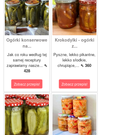
Ogórki konserwowe
Krokodylki - ogórki
na...
z...
Jak co roku według tej
Pyszne, lekko pikantne,
samej receptury
lekko słodkie,
zaprawiamy nasze...
⇖
chrupiące,...
⇖ 360
428
Zobacz przepis!
Zobacz przepis!