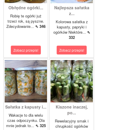
Obłędne ogórki...
Najlepsza sałatka
z...
Robię te ogórki już
trzeci rok, są pyszne.
Kolorowa sałatka z
Zdecydowanie...
⇖ 346
kapusty, papryki i
ogórków Niektóre...
⇖
332
Zobacz przepis!
Zobacz przepis!
Sałatka z kapusty i...
Kiszone inaczej,
po...
Wakacje to dla wielu
czas odpoczynku. Dla
Rewelacyjny smak i
mnie jednak to...
⇖ 325
chrupkość ogórków