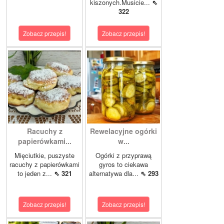
kiszonych.Musicie...
⇖
322
Zobacz przepis!
Zobacz przepis!
Racuchy z
Rewelacyjne ogórki
papierówkami...
w...
Mięciutkie, puszyste
Ogórki z przyprawą
racuchy z papierówkami
gyros to ciekawa
to jeden z...
⇖ 321
alternatywa dla...
⇖ 293
Zobacz przepis!
Zobacz przepis!