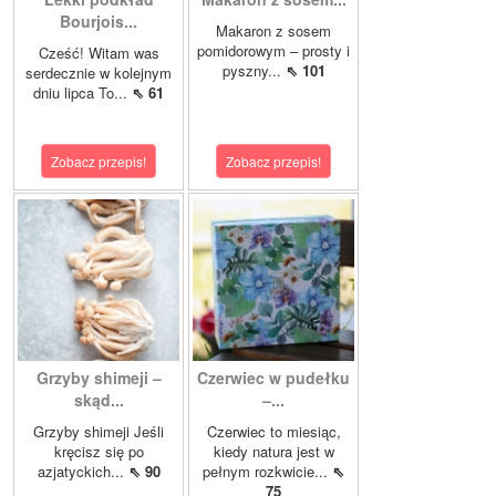
Bourjois...
Makaron z sosem
pomidorowym – prosty i
Cześć! Witam was
pyszny...
⇖ 101
serdecznie w kolejnym
dniu lipca To...
⇖ 61
Zobacz przepis!
Zobacz przepis!
Grzyby shimeji –
Czerwiec w pudełku
skąd...
–...
Grzyby shimeji Jeśli
Czerwiec to miesiąc,
kręcisz się po
kiedy natura jest w
azjatyckich...
⇖ 90
pełnym rozkwicie...
⇖
75