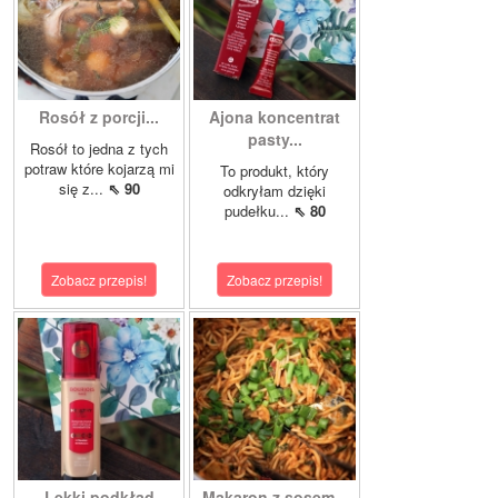
Rosół z porcji...
Ajona koncentrat
pasty...
Rosół to jedna z tych
potraw które kojarzą mi
To produkt, który
się z...
⇖ 90
odkryłam dzięki
pudełku...
⇖ 80
Zobacz przepis!
Zobacz przepis!
Lekki podkład
Makaron z sosem...