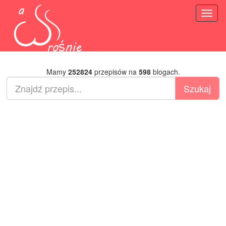
Toggl
naviga
Mamy
252824
przepisów na
598
blogach.