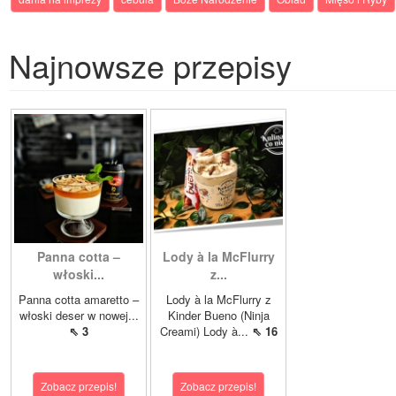
Najnowsze przepisy
Panna cotta –
Lody à la McFlurry
włoski...
z...
Panna cotta amaretto –
Lody à la McFlurry z
włoski deser w nowej...
Kinder Bueno (Ninja
⇖ 3
Creami) Lody à...
⇖ 16
Zobacz przepis!
Zobacz przepis!