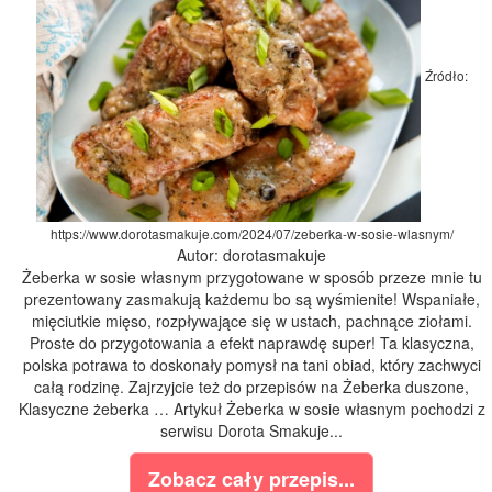
Źródło:
https://www.dorotasmakuje.com/2024/07/zeberka-w-sosie-wlasnym/
Autor: dorotasmakuje
Żeberka w sosie własnym przygotowane w sposób przeze mnie tu
prezentowany zasmakują każdemu bo są wyśmienite! Wspaniałe,
mięciutkie mięso, rozpływające się w ustach, pachnące ziołami.
Proste do przygotowania a efekt naprawdę super! Ta klasyczna,
polska potrawa to doskonały pomysł na tani obiad, który zachwyci
całą rodzinę. Zajrzyjcie też do przepisów na Żeberka duszone,
Klasyczne żeberka … Artykuł Żeberka w sosie własnym pochodzi z
serwisu Dorota Smakuje...
Zobacz cały przepis...