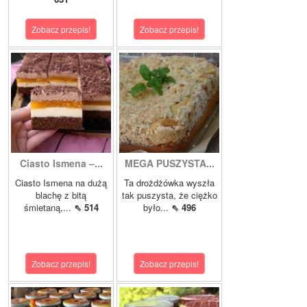
Zobacz przepis!
Zobacz przepis!
Ciasto Ismena –...
MEGA PUSZYSTA...
Ciasto Ismena na dużą
Ta drożdżówka wyszła
blachę z bitą
tak puszysta, że ciężko
śmietaną,...
⇖ 514
było...
⇖ 496
Zobacz przepis!
Zobacz przepis!