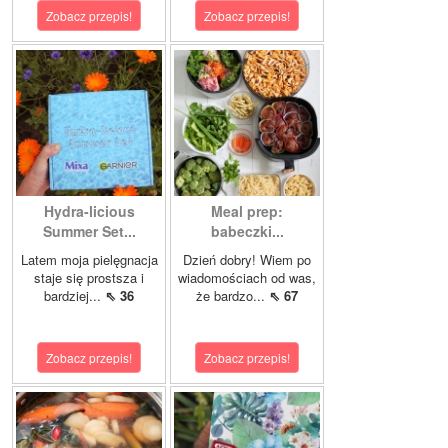
Zobacz przepis!
Zobacz przepis!
Hydra-licious
Meal prep:
Summer Set...
babeczki...
Latem moja pielęgnacja
Dzień dobry! Wiem po
staje się prostsza i
wiadomościach od was,
bardziej...
⇖ 36
że bardzo...
⇖ 67
Zobacz przepis!
Zobacz przepis!