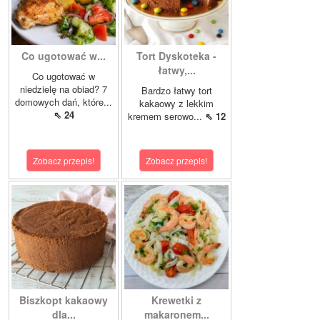
Co ugotować w...
Tort Dyskoteka -
łatwy,...
Co ugotować w
niedzielę na obiad? 7
Bardzo łatwy tort
domowych dań, które...
kakaowy z lekkim
⇖ 24
kremem serowo...
⇖ 12
Zobacz przepis!
Zobacz przepis!
Biszkopt kakaowy
Krewetki z
dla...
makaronem...