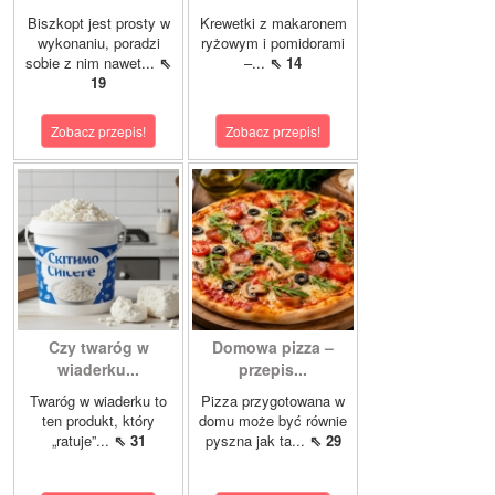
Biszkopt jest prosty w
Krewetki z makaronem
wykonaniu, poradzi
ryżowym i pomidorami
sobie z nim nawet...
⇖
–...
⇖ 14
19
Zobacz przepis!
Zobacz przepis!
Czy twaróg w
Domowa pizza –
wiaderku...
przepis...
Twaróg w wiaderku to
Pizza przygotowana w
ten produkt, który
domu może być równie
„ratuje”...
⇖ 31
pyszna jak ta...
⇖ 29