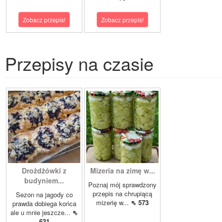
Zobacz przepis!
Zobacz przepis!
Przepisy na czasie
Drożdżówki z
Mizeria na zimę w...
budyniem...
Poznaj mój sprawdzony
przepis na chrupiącą
Sezon na jagody co
mizerię w...
⇖ 573
prawda dobiega końca
ale u mnie jeszcze...
⇖
631