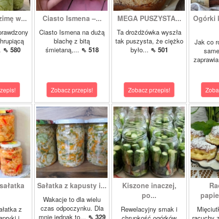
zimę w...
Ciasto Ismena –...
MEGA PUSZYSTA...
Ogórki
prawdzony
Ciasto Ismena na dużą
Ta drożdżówka wyszła
chrupiącą
blachę z bitą
tak puszysta, że ciężko
Jak co r
..
⇖ 580
śmietaną,...
⇖ 518
było...
⇖ 501
samej
zaprawia
zepis!
Zobacz przepis!
Zobacz przepis!
Zoba
sałatka
Sałatka z kapusty i...
Kiszone inaczej,
Ra
po...
papie
Wakacje to dla wielu
czas odpoczynku. Dla
ałatka z
Rewelacyjny smak i
Mięciut
mnie jednak to...
⇖ 329
apryki i
chrupkość ogórków
racuchy 