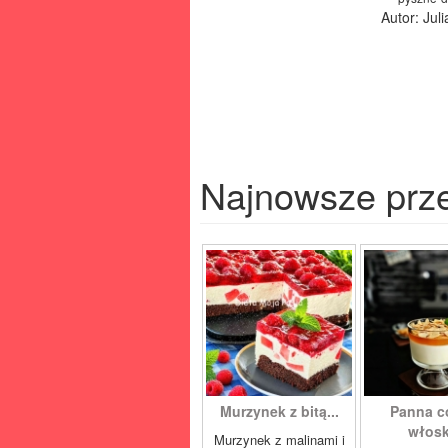
Autor: Jul
Najnowsze prz
Murzynek z bitą...
Panna co
włoski
Murzynek z malinami i