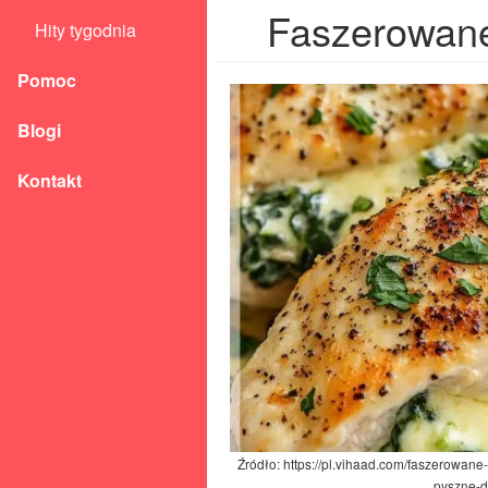
Faszerowane 
Hity tygodnia
Pomoc
Blogi
Kontakt
Źródło: https://pl.vihaad.com/faszerowane-
pyszne-d