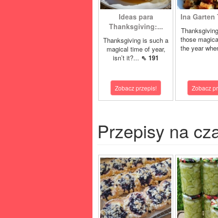
Ideas para
Ina Garten 
Thanksgiving:...
Thanksgiving
those magica
Thanksgiving is such a
the year whe
magical time of year,
isn’t it?...
⇖ 191
Zobacz przepis!
Zobacz pr
Przepisy na cz