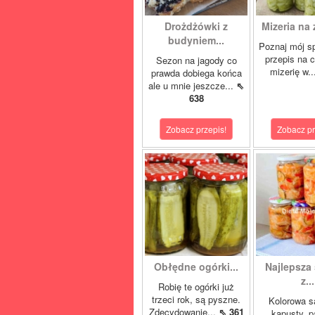
Drożdżówki z
Mizeria na 
budyniem...
Poznaj mój s
przepis na 
Sezon na jagody co
mizerię w.
prawda dobiega końca
ale u mnie jeszcze...
⇖
638
Zobacz przepis!
Zobacz pr
Obłędne ogórki...
Najlepsza 
z...
Robię te ogórki już
trzeci rok, są pyszne.
Kolorowa s
Zdecydowanie...
⇖ 361
kapusty, p