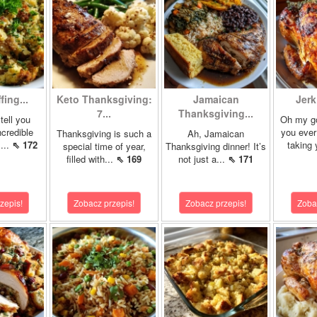
fing...
Keto Thanksgiving:
Jamaican
Jerk
7...
Thanksgiving...
tell you
Oh my g
ncredible
you ever
Thanksgiving is such a
Ah, Jamaican
!...
⇖ 172
taking 
special time of year,
Thanksgiving dinner! It’s
filled with...
⇖ 169
not just a...
⇖ 171
zepis!
Zobacz przepis!
Zobacz przepis!
Zoba