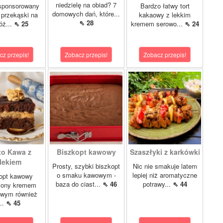
niedzielę na obiad? 7
 sponsorowany
Bardzo łatwy tort
domowych dań, które...
 przekąski na
kakaowy z lekkim
⇖ 28
óż...
⇖ 25
kremem serowo...
⇖ 24
cz przepis!
Zobacz przepis!
Zobacz przepis!
to Kawa z
Biszkopt kawowy
Szaszłyki z karkówki
lekiem
Prosty, szybki biszkopt
Nic nie smakuje latem
o smaku kawowym -
lepiej niż aromatyczne
opt kawowy
baza do ciast...
⇖ 46
potrawy...
⇖ 44
żony kremem
owym również
...
⇖ 45