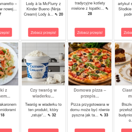
tradycyjne kotlety
amaretto –
Lody à la McFlurry z
artykuł
mielone z łopatki...
⇖
w nowej...
Kinder Bueno (Ninja
Słodkie
28
7
Creami) Lody à...
⇖ 20
podr
zepis!
Zobacz przepis!
Zobacz przepis!
Zoba
ki z
Czy twaróg w
Domowa pizza –
Cias
em...
wiaderku...
przepis...
m
makaronem
Twaróg w wiaderku to
Pizza przygotowana w
Biszk
omidorami
ten produkt, który
domu może być równie
przeło
 18
„ratuje”...
⇖ 32
pyszna jak ta...
⇖ 33
budyni
o