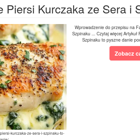
Piersi Kurczaka ze Sera i 
Wprowadzenie do przepisu na Fa
Szpinaku ... Czytaj więcej Artykuł
Szpinaku to pyszne danie poc
Zobacz ca
piersi-kurczaka-ze-sera-i-szpinaku-to-
anie/