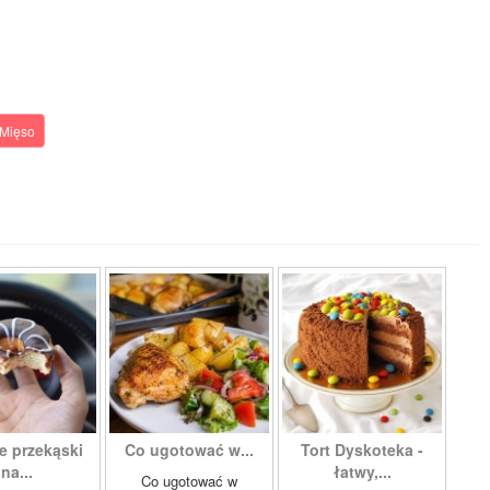
Mięso
e przekąski
Co ugotować w...
Tort Dyskoteka -
na...
łatwy,...
Co ugotować w