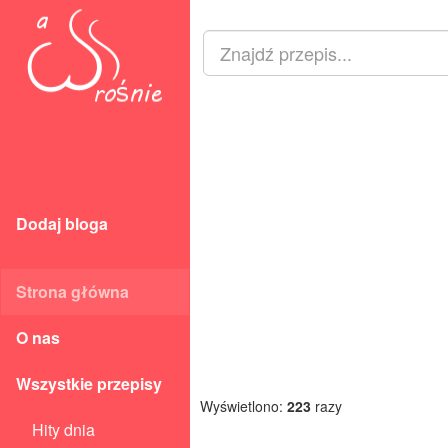
Dodaj bloga
Strona główna
O nas
Wszystkie przepisy
Wyświetlono:
223
razy
Hity dnia