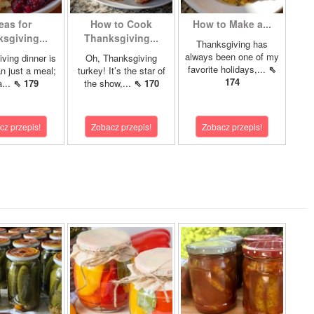
eas for
How to Cook
How to Make a...
sgiving...
Thanksgiving...
Thanksgiving has
always been one of my
ving dinner is
Oh, Thanksgiving
favorite holidays,...
⇖
n just a meal;
turkey! It’s the star of
174
a...
⇖ 179
the show,...
⇖ 170
cz przepis!
Zobacz przepis!
Zobacz przepis!