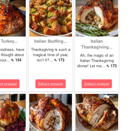
 Turkey...
Italian Stuffing...
Italian
Thanksgiving...
oodness, have
Thanksgiving is such a
 thought about
magical time of year,
Ah, the magic of an
your...
⇖ 154
isn’t it?...
⇖ 173
Italian Thanksgiving
dinner! Let me...
⇖ 173
cz przepis!
Zobacz przepis!
Zobacz przepis!