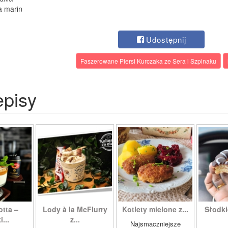
ia marin
Udostępnij
Faszerowane Piersi Kurczaka ze Sera i Szpinaku
episy
tta –
Lody à la McFlurry
Kotlety mielone z...
Słodki
...
z...
Najsmaczniejsze