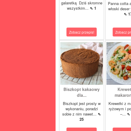
galaretką Dziś skromne
Panna cotta 
wszystkim...
⇖ 1
włoski deser 
⇖ 1
Zobacz przepis!
Zobacz pr
Biszkopt kakaowy
Krewet
dla...
makaron
Biszkopt jest prosty w
Krewetki z 
wykonaniu, poradzi
ryżowym i p
sobie z nim nawet...
⇖
–...
⇖
25