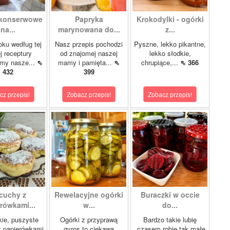
 konserwowe
Papryka
Krokodylki - ogórki
na...
marynowana do...
z...
oku według tej
Nasz przepis pochodzi
Pyszne, lekko pikantne,
 receptury
od znajomej naszej
lekko słodkie,
my nasze...
⇖
mamy i pamięta...
⇖
chrupiące,...
⇖ 366
432
399
cz przepis!
Zobacz przepis!
Zobacz przepis!
cuchy z
Rewelacyjne ogórki
Buraczki w occie
rówkami...
w...
do...
kie, puszyste
Ogórki z przyprawą
Bardzo takie lubię
z papierówkami
gyros to ciekawa
,czasem robię tak małe