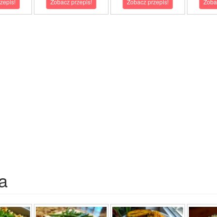
zepis!
Zobacz przepis!
Zobacz przepis!
Zoba
a