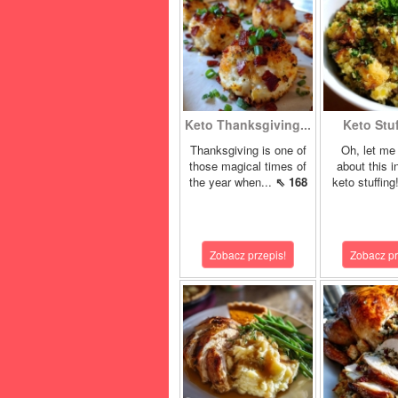
Keto Thanksgiving...
Keto Stuf
Thanksgiving is one of
Oh, let me 
those magical times of
about this i
the year when...
⇖ 168
keto stuffing
Zobacz przepis!
Zobacz pr