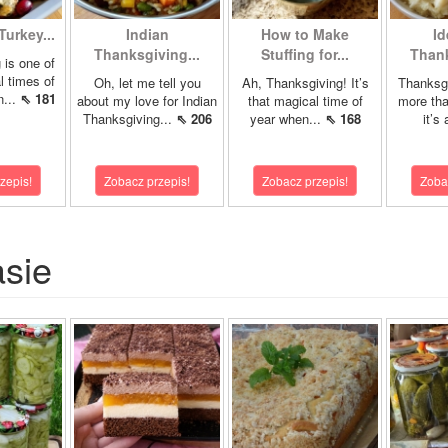
Turkey...
Indian
How to Make
Id
Thanksgiving...
Stuffing for...
Thank
 is one of
l times of
Oh, let me tell you
Ah, Thanksgiving! It’s
Thanksgi
n...
⇖ 181
about my love for Indian
that magical time of
more tha
Thanksgiving...
⇖ 206
year when...
⇖ 168
it’s 
zepis!
Zobacz przepis!
Zobacz przepis!
Zoba
asie