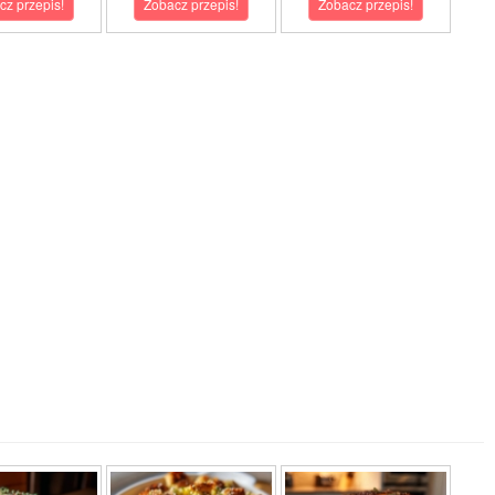
cz przepis!
Zobacz przepis!
Zobacz przepis!