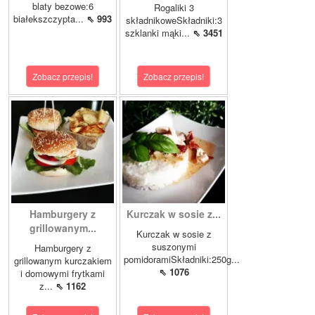
blaty bezowe:6
Rogaliki 3
białekszczypta...
⇖ 993
składnikoweSkładniki:3
szklanki mąki...
⇖ 3451
Zobacz przepis!
Zobacz przepis!
Hamburgery z
Kurczak w sosie z...
grillowanym...
Kurczak w sosie z
suszonymi
Hamburgery z
pomidoramiSkładniki:250g...
grillowanym kurczakiem
⇖ 1076
i domowymi frytkami
z...
⇖ 1162