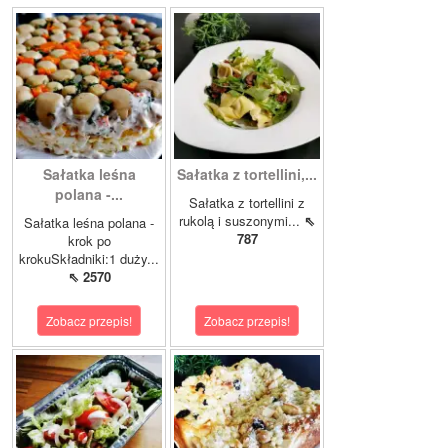
Sałatka leśna
Sałatka z tortellini,...
polana -...
Sałatka z tortellini z
rukolą i suszonymi...
⇖
Sałatka leśna polana -
787
krok po
krokuSkładniki:1 duży...
⇖ 2570
Zobacz przepis!
Zobacz przepis!