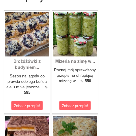
Drożdżówki z
Mizeria na zimę w...
budyniem...
Poznaj mój sprawdzony
przepis na chrupiącą
Sezon na jagody co
mizerię w...
⇖ 550
prawda dobiega końca
ale u mnie jeszcze...
⇖
595
Zobacz przepis!
Zobacz przepis!