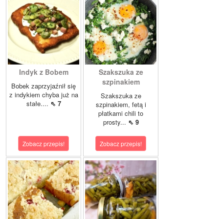
Indyk z Bobem
Szakszuka ze
szpinakiem
Bobek zaprzyjaźnił się
z indykiem chyba już na
Szakszuka ze
stałe....
⇖ 7
szpinakiem, fetą i
płatkami chili to
prosty...
⇖ 9
Zobacz przepis!
Zobacz przepis!