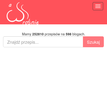
Toggl
naviga
Mamy
252810
przepisów na
598
blogach.