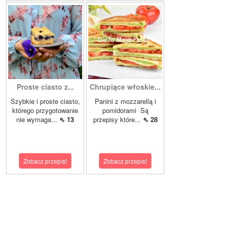
Proste ciasto z...
Chrupiące włoskie...
Szybkie i proste ciasto,
Panini z mozzarellą i
którego przygotowanie
pomidorami Są
nie wymaga...
⇖ 13
przepisy które...
⇖ 28
Zobacz przepis!
Zobacz przepis!