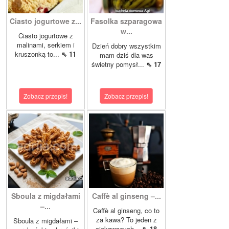
Ciasto jogurtowe z...
Fasolka szparagowa
w...
Ciasto jogurtowe z
malinami, serkiem i
Dzień dobry wszystkim
kruszonką to...
⇖ 11
mam dziś dla was
świetny pomysł...
⇖ 17
Zobacz przepis!
Zobacz przepis!
Sboula z migdałami
Caffè al ginseng –...
–...
Caffè al ginseng, co to
za kawa? To jeden z
Sboula z migdałami –
ciekawszych...
⇖ 18