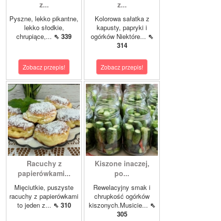
z...
z...
Pyszne, lekko pikantne,
Kolorowa sałatka z
lekko słodkie,
kapusty, papryki i
chrupiące,...
⇖ 339
ogórków Niektóre...
⇖
314
Zobacz przepis!
Zobacz przepis!
Racuchy z
Kiszone inaczej,
papierówkami...
po...
Mięciutkie, puszyste
Rewelacyjny smak i
racuchy z papierówkami
chrupkość ogórków
to jeden z...
⇖ 310
kiszonych.Musicie...
⇖
305