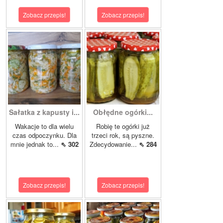
Zobacz przepis!
Zobacz przepis!
Sałatka z kapusty i...
Obłędne ogórki...
Wakacje to dla wielu
Robię te ogórki już
czas odpoczynku. Dla
trzeci rok, są pyszne.
mnie jednak to...
⇖ 302
Zdecydowanie...
⇖ 284
Zobacz przepis!
Zobacz przepis!