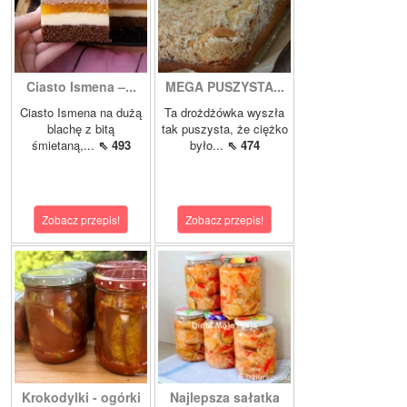
Ciasto Ismena –...
MEGA PUSZYSTA...
Ciasto Ismena na dużą
Ta drożdżówka wyszła
blachę z bitą
tak puszysta, że ciężko
śmietaną,...
⇖ 493
było...
⇖ 474
Zobacz przepis!
Zobacz przepis!
Krokodylki - ogórki
Najlepsza sałatka