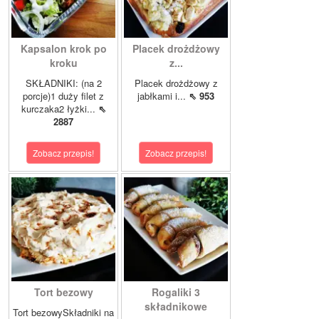
Kapsalon krok po
Placek drożdżowy
kroku
z...
SKŁADNIKI: (na 2
Placek drożdżowy z
porcje)1 duży filet z
jabłkami i...
⇖ 953
kurczaka2 łyżki...
⇖
2887
Zobacz przepis!
Zobacz przepis!
Tort bezowy
Rogaliki 3
składnikowe
Tort bezowySkładniki na