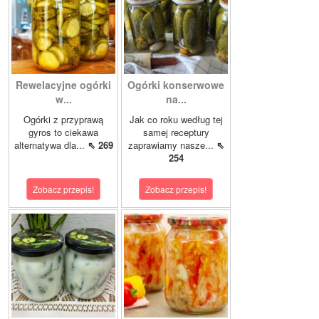
Rewelacyjne ogórki
Ogórki konserwowe
w...
na...
Ogórki z przyprawą
Jak co roku według tej
gyros to ciekawa
samej receptury
alternatywa dla...
⇖ 269
zaprawiamy nasze...
⇖
254
Zobacz przepis!
Zobacz przepis!