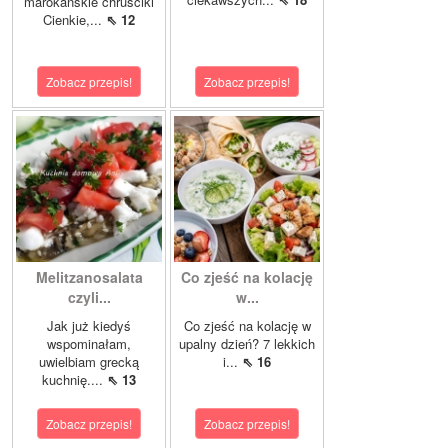
marokańskie chruściki
Cienkie,...
⇖ 12
Zobacz przepis!
Zobacz przepis!
Melitzanosalata
Co zjeść na kolację
czyli...
w...
Jak już kiedyś
Co zjeść na kolację w
wspominałam,
upalny dzień? 7 lekkich
uwielbiam grecką
i...
⇖ 16
kuchnię....
⇖ 13
Zobacz przepis!
Zobacz przepis!