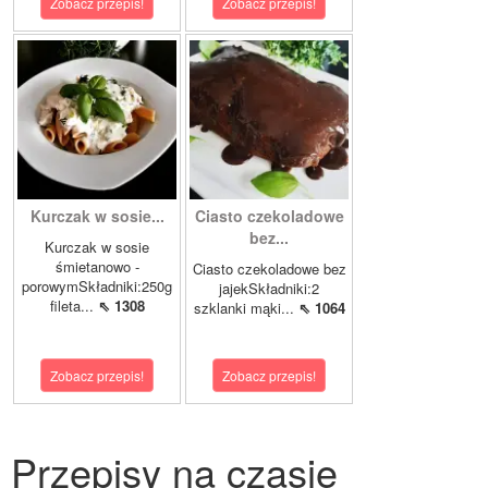
Zobacz przepis!
Zobacz przepis!
Kurczak w sosie...
Ciasto czekoladowe
bez...
Kurczak w sosie
śmietanowo -
Ciasto czekoladowe bez
porowymSkładniki:250g
jajekSkładniki:2
fileta...
⇖ 1308
szklanki mąki...
⇖ 1064
Zobacz przepis!
Zobacz przepis!
Przepisy na czasie