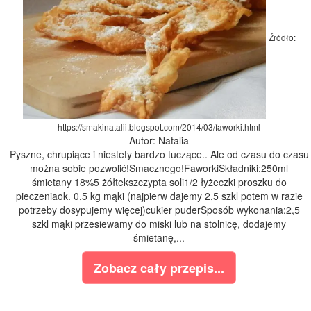
Źródło:
https://smakinatalii.blogspot.com/2014/03/faworki.html
Autor: Natalia
Pyszne, chrupiące i niestety bardzo tuczące.. Ale od czasu do czasu
można sobie pozwolić!Smacznego!FaworkiSkładniki:250ml
śmietany 18%5 żółtekszczypta soli1/2 łyżeczki proszku do
pieczeniaok. 0,5 kg mąki (najpierw dajemy 2,5 szkl potem w razie
potrzeby dosypujemy więcej)cukier puderSposób wykonania:2,5
szkl mąki przesiewamy do miski lub na stolnicę, dodajemy
śmietanę,...
Zobacz cały przepis...