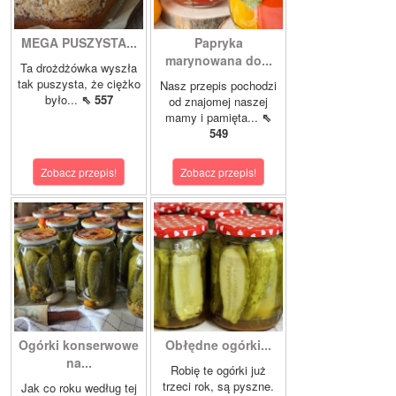
MEGA PUSZYSTA...
Papryka
marynowana do...
Ta drożdżówka wyszła
tak puszysta, że ciężko
Nasz przepis pochodzi
było...
⇖ 557
od znajomej naszej
mamy i pamięta...
⇖
549
Zobacz przepis!
Zobacz przepis!
Ogórki konserwowe
Obłędne ogórki...
na...
Robię te ogórki już
trzeci rok, są pyszne.
Jak co roku według tej