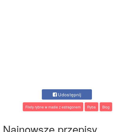
Udostępnij
Filety rybne w maśle z estragonem
Ryba
Blog
Najnowsze przepisy