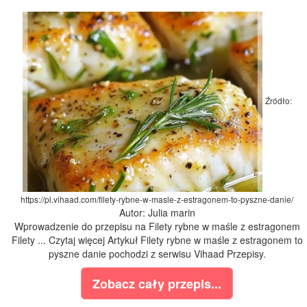
Źródło:
https://pl.vihaad.com/filety-rybne-w-masle-z-estragonem-to-pyszne-danie/
Autor: Julia marin
Wprowadzenie do przepisu na Filety rybne w maśle z estragonem
Filety ... Czytaj więcej Artykuł Filety rybne w maśle z estragonem to
pyszne danie pochodzi z serwisu Vihaad Przepisy.
Zobacz cały przepis...