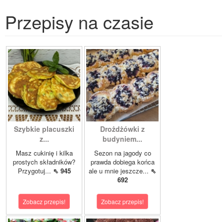
Przepisy na czasie
Szybkie placuszki
Drożdżówki z
z...
budyniem...
Masz cukinię i kilka
Sezon na jagody co
prostych składników?
prawda dobiega końca
Przygotuj...
⇖ 945
ale u mnie jeszcze...
⇖
692
Zobacz przepis!
Zobacz przepis!