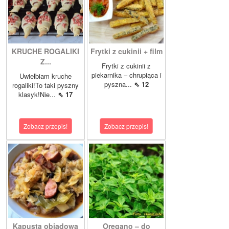
KRUCHE ROGALIKI
Frytki z cukinii + film
Z...
Frytki z cukinii z
piekarnika – chrupiąca i
Uwielbiam kruche
pyszna...
⇖ 12
rogaliki!To taki pyszny
klasyk!Nie...
⇖ 17
Zobacz przepis!
Zobacz przepis!
Kapusta obiadowa
Oregano – do