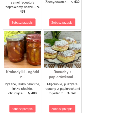
Zdecydowanie...
⇖ 432
samej receptury
zaprawiamy nasze...
⇖
489
Zobacz przepis!
Zobacz przepis!
Krokodylki - ogórki
Racuchy z
z...
papierówkami...
Pyszne, lekko pikantne,
Mięciutkie, puszyste
lekko słodkie,
racuchy z papierówkami
chrupiące,...
⇖ 408
to jeden z...
⇖ 378
Zobacz przepis!
Zobacz przepis!