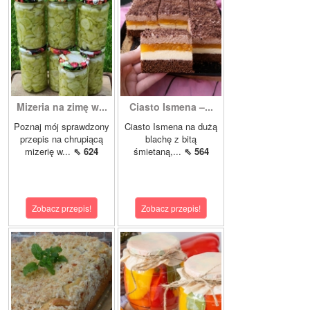
Mizeria na zimę w...
Ciasto Ismena –...
Poznaj mój sprawdzony
Ciasto Ismena na dużą
przepis na chrupiącą
blachę z bitą
mizerię w...
⇖ 624
śmietaną,...
⇖ 564
Zobacz przepis!
Zobacz przepis!