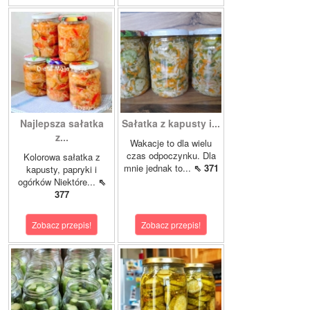
Najlepsza sałatka
Sałatka z kapusty i...
z...
Wakacje to dla wielu
czas odpoczynku. Dla
Kolorowa sałatka z
mnie jednak to...
⇖ 371
kapusty, papryki i
ogórków Niektóre...
⇖
377
Zobacz przepis!
Zobacz przepis!