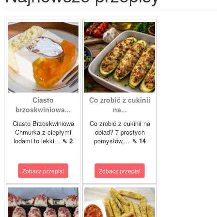
Ciasto
Co zrobić z cukinii
brzoskwiniowa...
na...
Ciasto Brzoskwiniowa
Co zrobić z cukinii na
Chmurka z ciepłymi
obiad? 7 prostych
lodami to lekki...
⇖ 2
pomysłów,...
⇖ 14
Zobacz przepis!
Zobacz przepis!