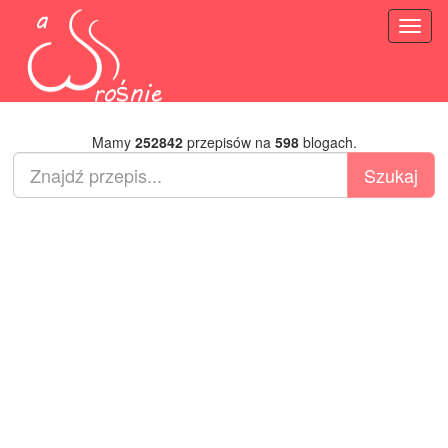
Toggl
naviga
Mamy
252842
przepisów na
598
blogach.