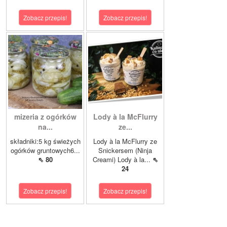
Zobacz przepis!
Zobacz przepis!
mizeria z ogórków
Lody à la McFlurry
na...
ze...
składniki:5 kg świeżych
Lody à la McFlurry ze
ogórków gruntowych6...
Snickersem (Ninja
⇖ 80
Creami) Lody à la...
⇖
24
Zobacz przepis!
Zobacz przepis!