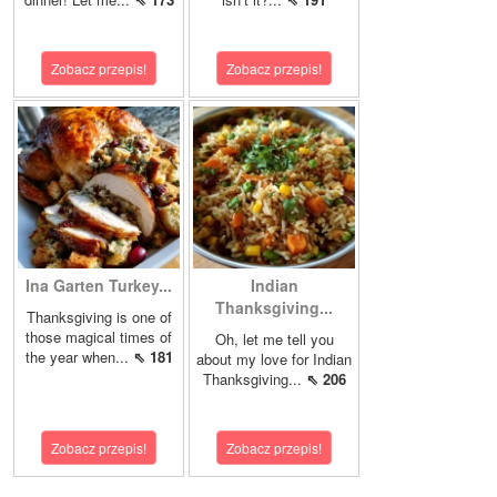
Zobacz przepis!
Zobacz przepis!
Ina Garten Turkey...
Indian
Thanksgiving...
Thanksgiving is one of
those magical times of
Oh, let me tell you
the year when...
⇖ 181
about my love for Indian
Thanksgiving...
⇖ 206
Zobacz przepis!
Zobacz przepis!