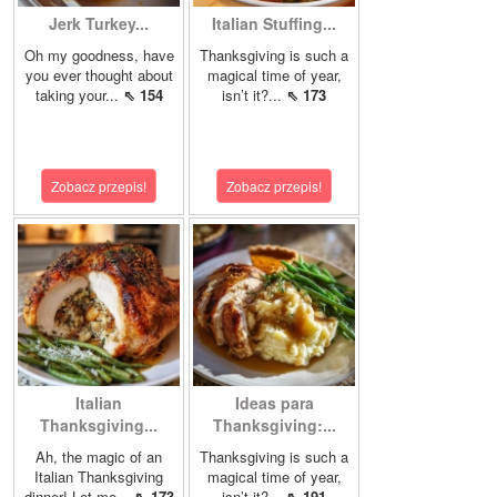
Jerk Turkey...
Italian Stuffing...
Oh my goodness, have
Thanksgiving is such a
you ever thought about
magical time of year,
taking your...
⇖ 154
isn’t it?...
⇖ 173
Zobacz przepis!
Zobacz przepis!
Italian
Ideas para
Thanksgiving...
Thanksgiving:...
Ah, the magic of an
Thanksgiving is such a
Italian Thanksgiving
magical time of year,
dinner! Let me...
⇖ 173
isn’t it?...
⇖ 191