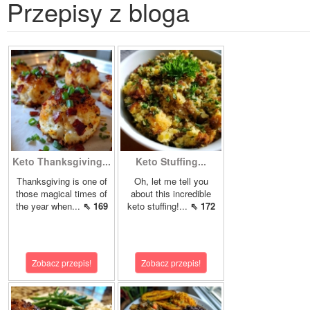
Przepisy z bloga
Keto Thanksgiving...
Keto Stuffing...
Thanksgiving is one of
Oh, let me tell you
those magical times of
about this incredible
the year when...
⇖ 169
keto stuffing!...
⇖ 172
Zobacz przepis!
Zobacz przepis!