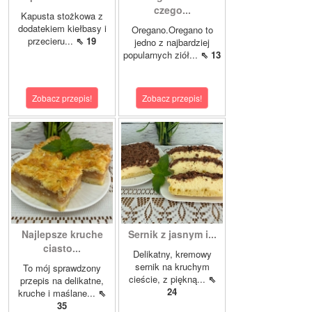
czego...
Kapusta stożkowa z
dodatekiem kiełbasy i
Oregano.Oregano to
przecieru...
⇖ 19
jedno z najbardziej
popularnych ziół...
⇖ 13
Zobacz przepis!
Zobacz przepis!
Najlepsze kruche
Sernik z jasnym i...
ciasto...
Delikatny, kremowy
sernik na kruchym
To mój sprawdzony
cieście, z piękną...
⇖
przepis na delikatne,
24
kruche i maślane...
⇖
35