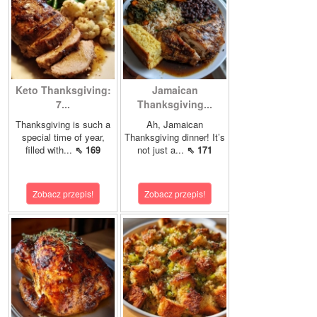
Keto Thanksgiving:
Jamaican
7...
Thanksgiving...
Thanksgiving is such a
Ah, Jamaican
special time of year,
Thanksgiving dinner! It’s
filled with...
⇖ 169
not just a...
⇖ 171
Zobacz przepis!
Zobacz przepis!