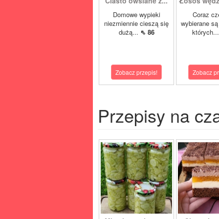
Ciasto owsiane z...
Łosoś wędz
Domowe wypieki
Coraz cz
niezmiennie cieszą się
wybierane są 
dużą...
⇖ 86
których..
Zobacz przepis!
Zobacz pr
Przepisy na cz