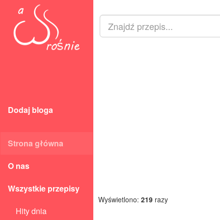
Dodaj bloga
Strona główna
O nas
Wszystkie przepisy
Wyświetlono:
219
razy
Hity dnia