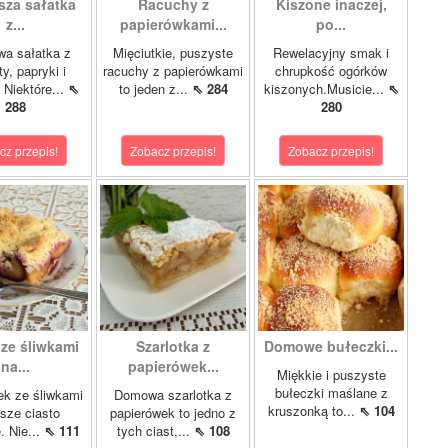
sza sałatka
Racuchy z
Kiszone inaczej,
z...
papierówkami...
po...
wa sałatka z
Mięciutkie, puszyste
Rewelacyjny smak i
y, papryki i
racuchy z papierówkami
chrupkość ogórków
 Niektóre...
⇖
to jeden z...
⇖ 284
kiszonych.Musicie...
⇖
288
280
cz przepis!
Zobacz przepis!
Zobacz przepis!
 ze śliwkami
Szarlotka z
Domowe bułeczki...
na...
papierówek...
Miękkie i puszyste
bułeczki maślane z
ek ze śliwkami
Domowa szarlotka z
kruszonką to...
⇖ 104
asze ciasto
papierówek to jedno z
. Nie...
⇖ 111
tych ciast,...
⇖ 108