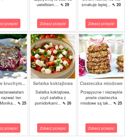
uwielbiam....
⇖ 29
smakuje lepiej...
⇖ 20
cz przepis!
Zobacz przepis!
Zobacz przepis!
w kruchym...
Sałatka koktajlowa
Ciasteczka miodowe
astanawiałam
Sałatka koktajlowa,
Przepyszne i niezwykle
k nazwać ten
czyli sałatka z
proste ciasteczka
 Monika...
⇖ 25
pomidorkami...
⇖ 26
miodowe są tak...
⇖ 25
cz przepis!
Zobacz przepis!
Zobacz przepis!