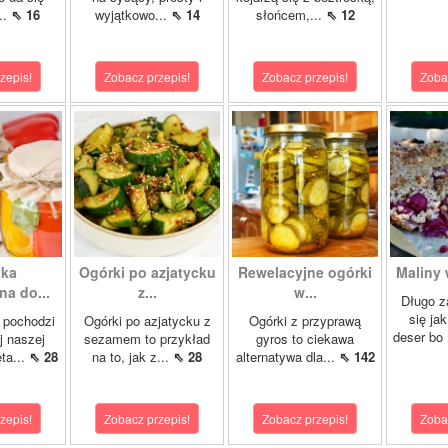
..
⇖ 16
wyjątkowo...
⇖ 14
słońcem,...
⇖ 12
zepis!
Zobacz przepis!
Zobacz przepis!
Zoba
yka
Ogórki po azjatycku
Rewelacyjne ogórki
Maliny 
a do...
z...
w...
Długo z
się ja
 pochodzi
Ogórki po azjatycku z
Ogórki z przyprawą
deser bo
j naszej
sezamem to przykład
gyros to ciekawa
ta...
⇖ 28
na to, jak z...
⇖ 28
alternatywa dla...
⇖ 142
zepis!
Zobacz przepis!
Zobacz przepis!
Zoba