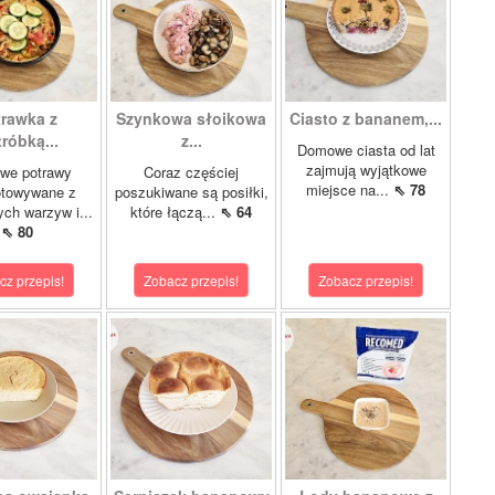
trawka z
Szynkowa słoikowa
Ciasto z bananem,...
róbką...
z...
Domowe ciasta od lat
zajmują wyjątkowe
we potrawy
Coraz częściej
miejsce na...
⇖ 78
otowywane z
poszukiwane są posiłki,
ch warzyw i...
które łączą...
⇖ 64
⇖ 80
cz przepis!
Zobacz przepis!
Zobacz przepis!