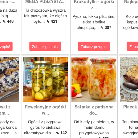
ena –...
MEGA PUSZYSTA...
Krokodylki - ogórki
Najlep
z...
a na dużą
Ta drożdżówka wyszła
 bitą
tak puszysta, że ciężko
Pyszne, lekko pikantne,
Koloro
..
⇖ 448
było...
⇖ 421
lekko słodkie,
kapust
chrupiące,...
⇖ 307
ogórków
zepis!
Zobacz przepis!
Zobacz przepis!
Zoba
wki z
Rewelacyjne ogórki
Sałatka z patisona
Placek
m...
w...
do...
agody co
Ogórki z przyprawą
Od kiedy pamiętam, w
Ten plac
ega końca
gyros to ciekawa
moim domu
to n
szcze...
⇖
alternatywa dla...
⇖ 142
przygotowywano
awaryjne