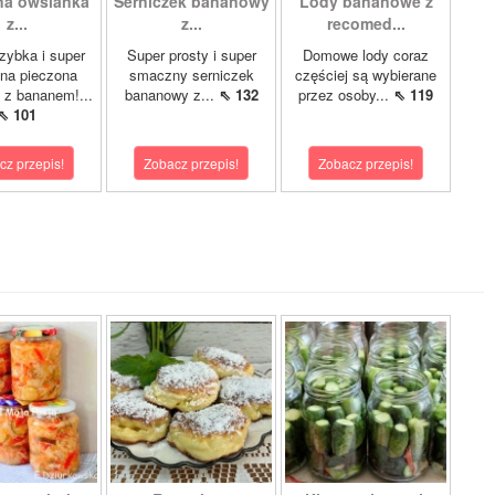
na owsianka
Serniczek bananowy
Lody bananowe z
z...
z...
recomed...
zybka i super
Super prosty i super
Domowe lody coraz
na pieczona
smaczny serniczek
częściej są wybierane
 z bananem!...
bananowy z...
⇖ 132
przez osoby...
⇖ 119
⇖ 101
cz przepis!
Zobacz przepis!
Zobacz przepis!