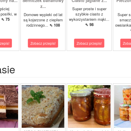
ony na...
Serniczek bananowy
Ciasto jaglane z...
Pieczo
z...
ęściej
Super proste i super
posiłki, w
szybkie ciasto z
Domowe wypieki od lat
Super s
.
⇖ 75
wykorzystaniem mąki...
są kojarzone z ciepłem
smacz
⇖ 98
rodzinnego...
⇖ 108
owsianka
zepis!
Zobacz przepis!
Zobacz przepis!
Zoba
asie