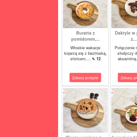
Buratta z
Daktyle w 
pomidorem,...
z...
Włoskie wakacje
Połączenie n
kojarzą się z beztroską,
słodyczy d
słońcem,...
⇖ 12
aksamitną.
Zobacz przepis!
Zobacz pr