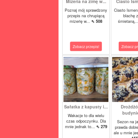
Mizeria na zimę w...
Ciasto Ism
Poznaj mój sprawdzony
Ciasto Ismen
przepis na chrupiącą
blachę z
mizerię w...
⇖ 508
śmietaną,.
Zobacz przepis!
Zobacz pr
Sałatka z kapusty i...
Drożdżó
budynie
Wakacje to dla wielu
czas odpoczynku. Dla
Sezon na j
mnie jednak to...
⇖ 279
prawda dobi
ale u mnie je