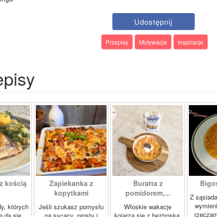
Udostępnij
Przepisy
Motywacje
Inspiracje
episy
z kością
Zapiekanka z
Buratta z
Bigos
kopytkami
pomidorem,...
Z sąsiad
wymien
dy, których
Jeśli szukasz pomysłu
Włoskie wakacje
rzeczam
e da się
na sycący, prosty i
kojarzą się z beztroską,