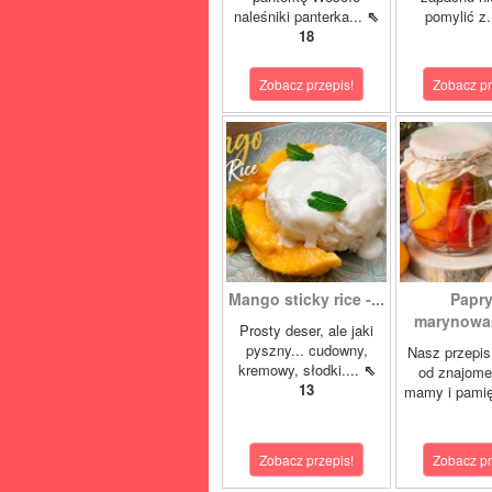
naleśniki panterka...
⇖
pomylić z.
18
Zobacz przepis!
Zobacz pr
Mango sticky rice -...
Papr
marynowan
Prosty deser, ale jaki
pyszny... cudowny,
Nasz przepis
kremowy, słodki....
⇖
od znajome
13
mamy i pamię
Zobacz przepis!
Zobacz pr