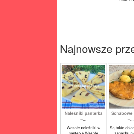
Najnowsze prz
Naleśniki panterka
Schabowe 
–...
–...
Wesołe naleśniki w
Są takie obia
panterkę Wesołe
zapachu ni