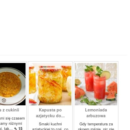
 z cukinii
Kapusta po
Lemoniada
azjatycku do...
arbuzowa
ami się czasem
iamy różnymi
Smaki kuchni
Gdy temperatura za
i, tak...
⇖ 15
azjatyckiej to coś, co
oknem rośnie, nic nie