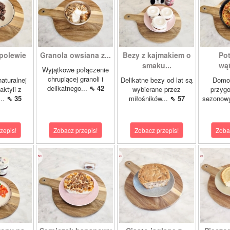
polewie
Granola owsiana z...
Bezy z kajmakiem o
Po
smaku...
wąt
Wyjątkowe połączenie
chrupiącej granoli i
aturalnej
Delikatne bezy od lat są
Domo
delikatnego...
⇖ 42
aktyli z
wybierane przez
przyg
..
⇖ 35
miłośników...
⇖ 57
sezonowy
zepis!
Zobacz przepis!
Zobacz przepis!
Zoba