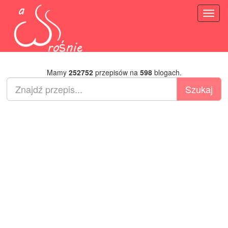
Toggl
naviga
Mamy
252752
przepisów na
598
blogach.