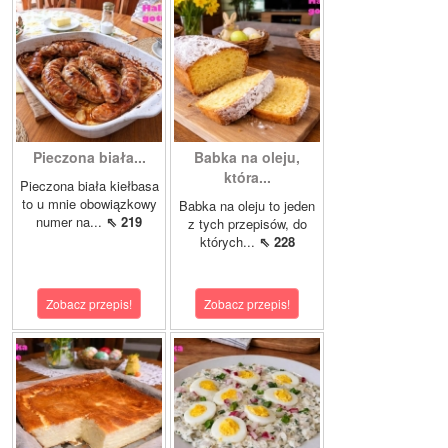
Pieczona biała...
Babka na oleju,
która...
Pieczona biała kiełbasa
to u mnie obowiązkowy
Babka na oleju to jeden
numer na...
⇖ 219
z tych przepisów, do
których...
⇖ 228
Zobacz przepis!
Zobacz przepis!