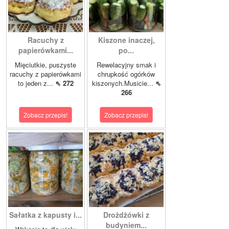
Racuchy z
Kiszone inaczej,
papierówkami...
po...
Mięciutkie, puszyste
Rewelacyjny smak i
racuchy z papierówkami
chrupkość ogórków
to jeden z...
⇖ 272
kiszonych.Musicie...
⇖
266
Zobacz przepis!
Zobacz przepis!
Sałatka z kapusty i...
Drożdżówki z
budyniem...