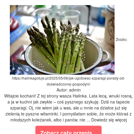
Źródło:
https://halinkagotuje.pl/2025/05/06/jak-ugotowac-szparagi-porady-od-
doswiadczonej-gospodyni/
Autor: admin
Witajcie kochani! Z tej strony wasza Halinka. Lata lecą, wnuki rosną,
a ja w kuchni jak zwykle – coś pysznego szykuję. Dziś na tapecie
szparagi. Oj, nie wiem jak u was, ale u mnie na działce już się
zielenią te pyszne witaminki. I pomyślałam sobie, że może któraś z
młodszych koleżanek, albo i panów, nie ... Dowiedz się więcej
Zobacz cały przepis...