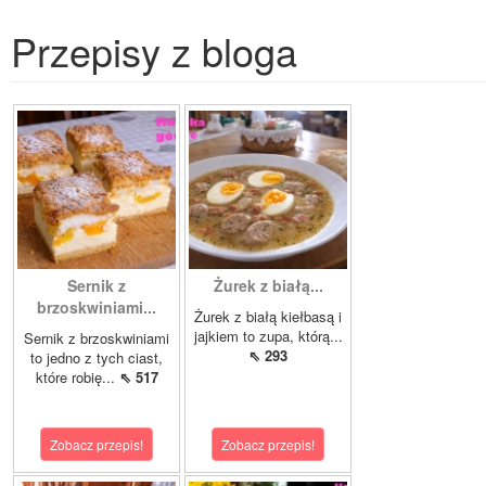
Przepisy z bloga
Sernik z
Żurek z białą...
brzoskwiniami...
Żurek z białą kiełbasą i
jajkiem to zupa, którą...
Sernik z brzoskwiniami
⇖ 293
to jedno z tych ciast,
które robię...
⇖ 517
Zobacz przepis!
Zobacz przepis!