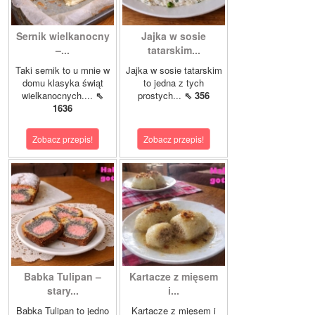
Sernik wielkanocny
Jajka w sosie
–...
tatarskim...
Taki sernik to u mnie w
Jajka w sosie tatarskim
domu klasyka świąt
to jedna z tych
wielkanocnych....
⇖
prostych...
⇖ 356
1636
Zobacz przepis!
Zobacz przepis!
Babka Tulipan –
Kartacze z mięsem
stary...
i...
Babka Tulipan to jedno
Kartacze z mięsem i