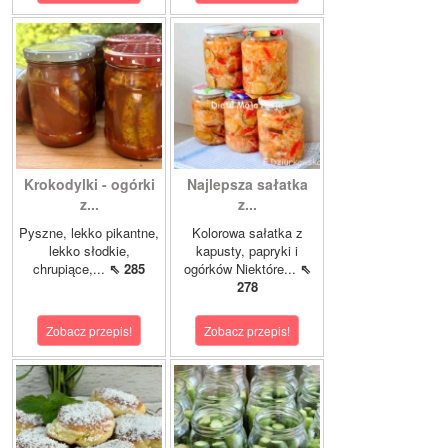
Krokodylki - ogórki
Najlepsza sałatka
z...
z...
Pyszne, lekko pikantne,
Kolorowa sałatka z
lekko słodkie,
kapusty, papryki i
chrupiące,...
⇖ 285
ogórków Niektóre...
⇖
278
Zobacz przepis!
Zobacz przepis!