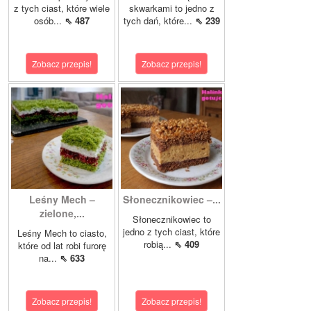
z tych ciast, które wiele
skwarkami to jedno z
osób...
⇖ 487
tych dań, które...
⇖ 239
Zobacz przepis!
Zobacz przepis!
Leśny Mech –
Słonecznikowiec –...
zielone,...
Słonecznikowiec to
jedno z tych ciast, które
Leśny Mech to ciasto,
robią...
⇖ 409
które od lat robi furorę
na...
⇖ 633
Zobacz przepis!
Zobacz przepis!