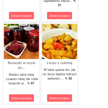
zaprawiamy nasze...
⇖
31
Zobacz przepis!
Zobacz przepis!
Buraczki w occie
Leczo z cukinią
do...
W takie upalne dni, jak
nic leczo będzie trafnym
Bardzo takie lubię
wyborem....
⇖ 42
,czasem robię tak małe
buraczki w...
⇖ 67
Zobacz przepis!
Zobacz przepis!