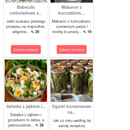
Babeczki
Makaron z
czekoladowe z...
kurczakiem,...
Jeśli szukasz prostego
Makaron z kurczakiem,
przepisu na mięciutkie,
czerwonym pesto i
wilgotne...
⇖ 29
ricottą to prosty...
⇖ 19
Zobacz przepis!
Zobacz przepis!
Sałatka z jajkiem i...
Ogórki konserwowe
na...
Sałatka z jajkiem i
grzankami to lekka, a
Jak co roku według tej
jednocześnie...
⇖ 38
samej receptury