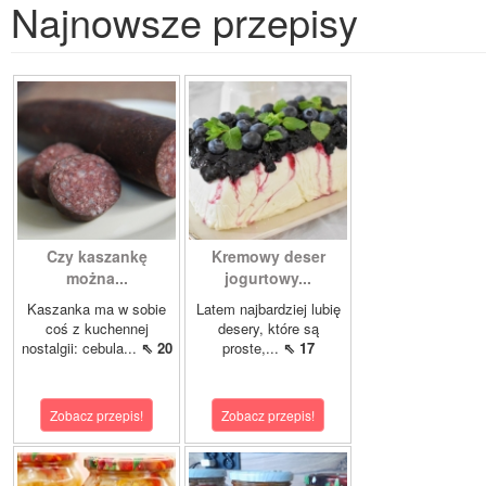
Najnowsze przepisy
Czy kaszankę
Kremowy deser
można...
jogurtowy...
Kaszanka ma w sobie
Latem najbardziej lubię
coś z kuchennej
desery, które są
nostalgii: cebula...
⇖ 20
proste,...
⇖ 17
Zobacz przepis!
Zobacz przepis!