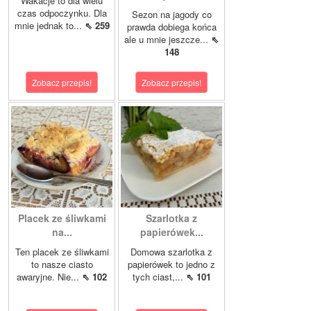
Wakacje to dla wielu
czas odpoczynku. Dla
Sezon na jagody co
mnie jednak to...
⇖ 259
prawda dobiega końca
ale u mnie jeszcze...
⇖
148
Zobacz przepis!
Zobacz przepis!
Placek ze śliwkami
Szarlotka z
na...
papierówek...
Ten placek ze śliwkami
Domowa szarlotka z
to nasze ciasto
papierówek to jedno z
awaryjne. Nie...
⇖ 102
tych ciast,...
⇖ 101