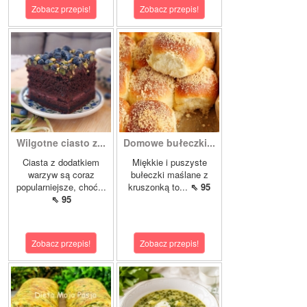
Zobacz przepis!
Zobacz przepis!
Wilgotne ciasto z...
Domowe bułeczki...
Ciasta z dodatkiem
Miękkie i puszyste
warzyw są coraz
bułeczki maślane z
popularniejsze, choć...
kruszonką to...
⇖ 95
⇖ 95
Zobacz przepis!
Zobacz przepis!