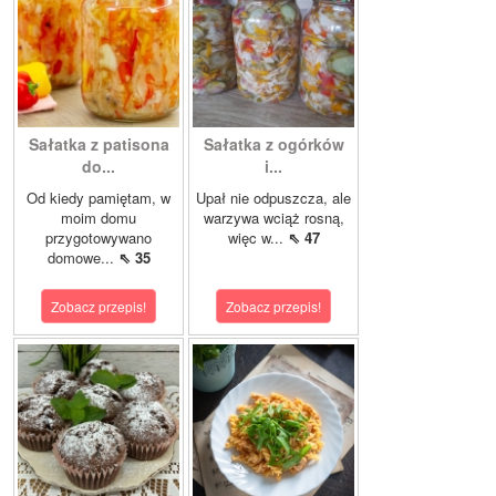
Sałatka z patisona
Sałatka z ogórków
do...
i...
Od kiedy pamiętam, w
Upał nie odpuszcza, ale
moim domu
warzywa wciąż rosną,
przygotowywano
więc w...
⇖ 47
domowe...
⇖ 35
Zobacz przepis!
Zobacz przepis!