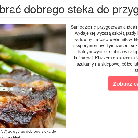
brać dobrego steka do prz
Samodzielne przygotowanie ideal
wydaje się wyższą szkołą jazdy 
wołowiny narosło wiele mitów, kt
eksperymentów. Tymczasem sekre
trafnym wyborze mięsa w sklep
kulinarnej. Kluczem do sukcesu 
szukamy na sklepowej półce l
t
Zobacz ca
26/07/jak-wybrac-dobrego-steka-do-
w-domu.html