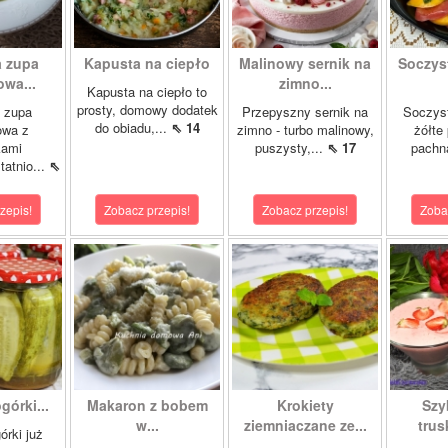
 zupa
Kapusta na ciepło
Malinowy sernik na
Soczys
wa...
zimno...
Kapusta na ciepło to
prosty, domowy dodatek
 zupa
Przepyszny sernik na
Soczyst
do obiadu,...
⇖ 14
owa z
zimno - turbo malinowy,
żółte
kami
puszysty,...
⇖ 17
pachn
atnio...
⇖
zepis!
Zobacz przepis!
Zobacz przepis!
Zoba
órki...
Makaron z bobem
Krokiety
Szy
w...
ziemniaczane ze...
tru
órki już