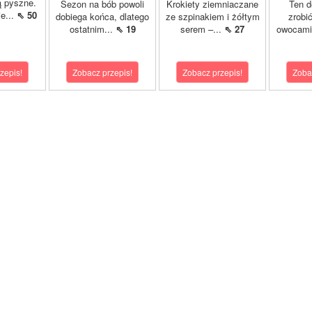
są pyszne.
Sezon na bób powoli
Krokiety ziemniaczane
Ten d
e...
⇖ 50
dobiega końca, dlatego
ze szpinakiem i żółtym
zrobi
ostatnim...
⇖ 19
serem –...
⇖ 27
owocami 
zepis!
Zobacz przepis!
Zobacz przepis!
Zoba