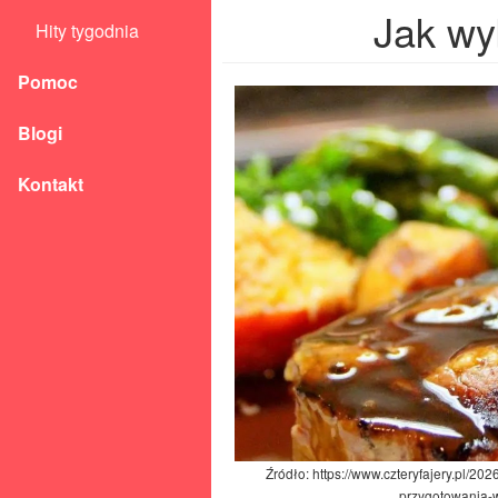
Jak wy
Hity tygodnia
Pomoc
Blogi
Kontakt
Źródło: https://www.czteryfajery.pl/20
przygotowania-