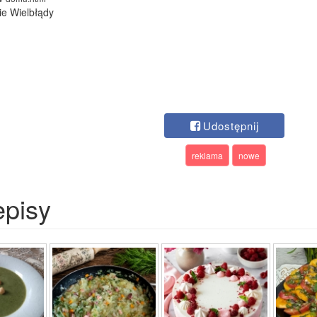
ie Wielbłądy
Udostępnij
reklama
nowe
episy