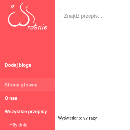
Dodaj bloga
Strona główna
O nas
Wszystkie przepisy
Wyświetlono:
97
razy
Hity dnia