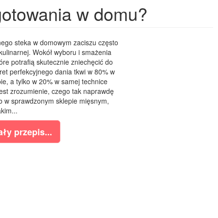
ygotowania w domu?
nego steka w domowym zaciszu często
kulinarnej. Wokół wyboru i smażenia
óre potrafią skutecznie zniechęcić do
t perfekcyjnego dania tkwi w 80% w
ie, a tylko w 20% w samej technice
jest zrozumienie, czego tak naprawdę
ub w sprawdzonym sklepie mięsnym,
akim...
ły przepis...