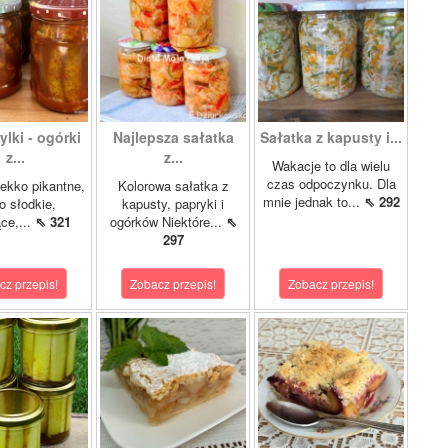
lki - ogórki
Najlepsza sałatka
Sałatka z kapusty i...
z...
z...
Wakacje to dla wielu
czas odpoczynku. Dla
ekko pikantne,
Kolorowa sałatka z
mnie jednak to...
⇖ 292
o słodkie,
kapusty, papryki i
ce,...
⇖ 321
ogórków Niektóre...
⇖
297
cz przepis!
Zobacz przepis!
Zobacz przepis!