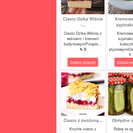
Ciasto Dzika Wiśnia
Kremowa
-...
szpinako
Ciasto Dzika Wiśnia z
Kremowa
wiśniami i kremem
szpinak
budyniowymPrzepis...
kulecz
⇖ 5
ptysiowymiOst
1
Zobacz przepis!
Zobacz pr
Ciasto z mrożoną...
Obłędne og
Kruche ciasto z
Robię te og