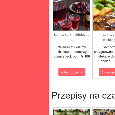
Nalewka z hibiskusa
Jak wy
–...
dobreg
Nalewka z kwiatów
Samodzi
hibiskusa – domowy
przygotowanie
przepis krok po...
⇖ 106
steka w d
zaciszu..
Zobacz przepis!
Zobacz pr
Przepisy na cz