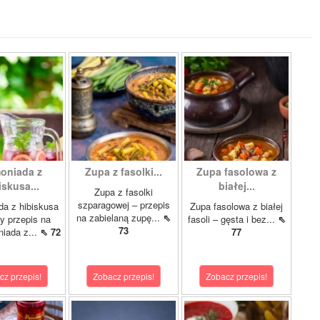
oniada z
Zupa z fasolki...
Zupa fasolowa z
iskusa...
białej...
Zupa z fasolki
szparagowej – przepis
a z hibiskusa
Zupa fasolowa z białej
na zabielaną zupę...
⇖
ty przepis na
fasoli – gęsta i bez...
⇖
73
niada z...
⇖ 72
77
cz przepis!
Zobacz przepis!
Zobacz przepis!