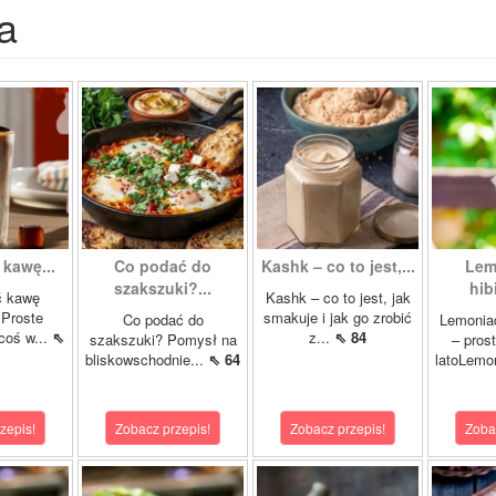
a
 kawę...
Co podać do
Kashk – co to jest,...
Lem
szakszuki?...
hib
ć kawę
Kashk – co to jest, jak
Proste
smakuje i jak go zrobić
Co podać do
Lemoniad
coś w...
⇖
z...
⇖ 84
szakszuki? Pomysł na
– pros
bliskowschodnie...
⇖ 64
latoLemo
zepis!
Zobacz przepis!
Zobacz przepis!
Zoba