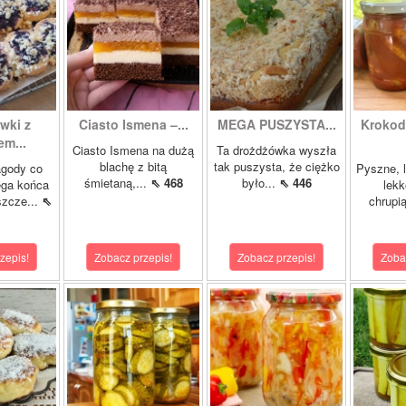
wki z
Ciasto Ismena –...
MEGA PUSZYSTA...
Krokody
m...
Ciasto Ismena na dużą
Ta drożdżówka wyszła
blachę z bitą
tak puszysta, że ciężko
agody co
Pyszne, l
śmietaną,...
⇖ 468
było...
⇖ 446
ega końca
lekk
szcze...
⇖
chrupią
zepis!
Zobacz przepis!
Zobacz przepis!
Zoba