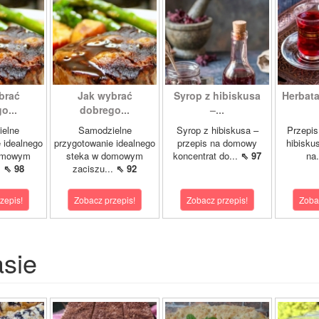
brać
Jak wybrać
Syrop z hibiskusa
Herbata
o...
dobrego...
–...
elne
Samodzielne
Syrop z hibiskusa –
Przepis
 idealnego
przygotowanie idealnego
przepis na domowy
hibisku
omowym
steka w domowym
koncentrat do...
⇖ 97
na.
.
⇖ 98
zaciszu...
⇖ 92
zepis!
Zobacz przepis!
Zobacz przepis!
Zoba
asie