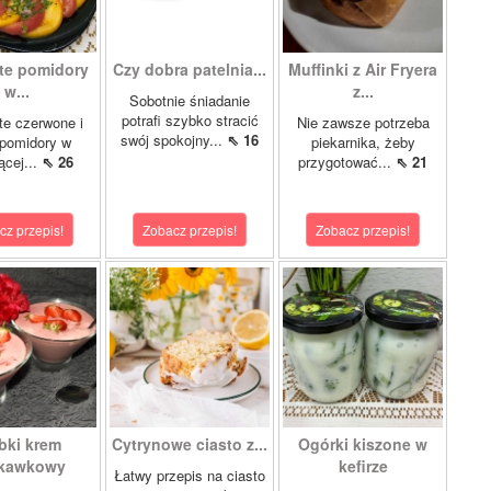
te pomidory
Czy dobra patelnia...
Muffinki z Air Fryera
w...
z...
Sobotnie śniadanie
potrafi szybko stracić
e czerwone i
Nie zawsze potrzeba
swój spokojny...
⇖ 16
 pomidory w
piekarnika, żeby
ącej...
⇖ 26
przygotować...
⇖ 21
cz przepis!
Zobacz przepis!
Zobacz przepis!
bki krem
Cytrynowe ciasto z...
Ogórki kiszone w
skawkowy
kefirze
Łatwy przepis na ciasto