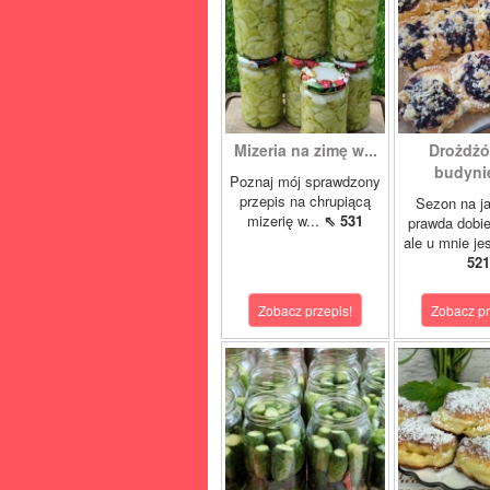
Mizeria na zimę w...
Drożdżó
budynie
Poznaj mój sprawdzony
przepis na chrupiącą
Sezon na j
mizerię w...
⇖ 531
prawda dobi
ale u mnie je
521
Zobacz przepis!
Zobacz pr