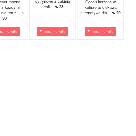
cytrynowe z cukinią
eser można
Ogórki kiszone w
Jeśli...
⇖ 23
ć z każdymi
kefirze to ciekawa
ale ten z...
⇖
alternatywa dla...
⇖ 29
30
cz przepis!
Zobacz przepis!
Zobacz przepis!