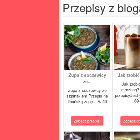
Przepisy z blog
Zupa z soczewicy
Jak zrobić
ze...
Jak zrobi
mrożoną? 
Zupa z soczewicy ze
przepisyJest 
szpinakiem Przepis na
69
libańską zupę...
⇖ 44
Zobacz przepis!
Zobacz pr