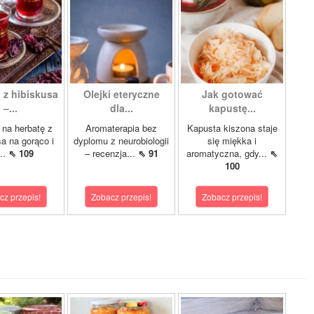
 z hibiskusa
Olejki eteryczne
Jak gotować
–...
dla...
kapustę...
 na herbatę z
Aromaterapia bez
Kapusta kiszona staje
sa na gorąco i
dyplomu z neurobiologii
się miękka i
..
⇖ 109
– recenzja...
⇖ 91
aromatyczna, gdy...
⇖
100
cz przepis!
Zobacz przepis!
Zobacz przepis!