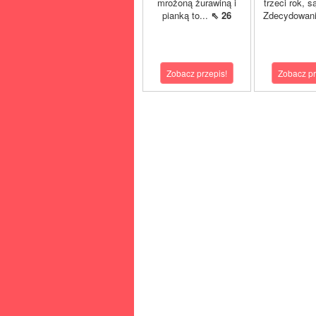
mrożoną żurawiną i
trzeci rok, 
pianką to...
⇖ 26
Zdecydowani
Zobacz przepis!
Zobacz pr