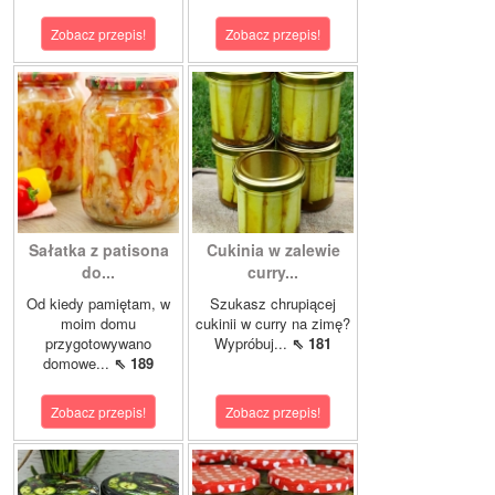
Zobacz przepis!
Zobacz przepis!
Sałatka z patisona
Cukinia w zalewie
do...
curry...
Od kiedy pamiętam, w
Szukasz chrupiącej
moim domu
cukinii w curry na zimę?
przygotowywano
Wypróbuj...
⇖ 181
domowe...
⇖ 189
Zobacz przepis!
Zobacz przepis!