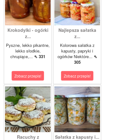
Krokodylki - ogórki
Najlepsza sałatka
z...
z...
Pyszne, lekko pikantne,
Kolorowa sałatka z
lekko słodkie,
kapusty, papryki i
chrupiące,...
⇖ 331
ogórków Niektóre...
⇖
305
Zobacz przepis!
Zobacz przepis!
Racuchy z
Sałatka z kapusty i...