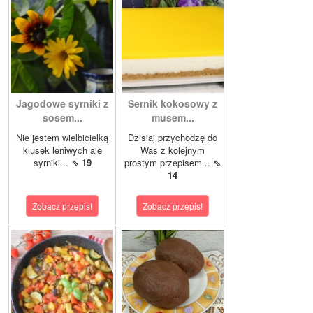
Jagodowe syrniki z
Sernik kokosowy z
sosem...
musem...
Nie jestem wielbicielką
Dzisiaj przychodzę do
klusek leniwych ale
Was z kolejnym
syrniki...
⇖ 19
prostym przepisem...
⇖
14
Zobacz przepis!
Zobacz przepis!