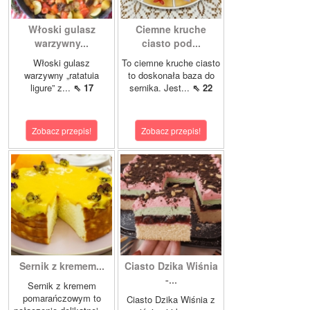
Włoski gulasz
Ciemne kruche
warzywny...
ciasto pod...
Włoski gulasz
To ciemne kruche ciasto
warzywny „ratatuia
to doskonała baza do
ligure” z...
⇖ 17
sernika. Jest...
⇖ 22
Zobacz przepis!
Zobacz przepis!
Sernik z kremem...
Ciasto Dzika Wiśnia
-...
Sernik z kremem
pomarańczowym to
Ciasto Dzika Wiśnia z