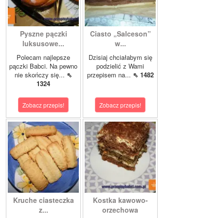
Pyszne pączki
Ciasto „Salceson”
luksusowe...
w...
Polecam najlepsze
Dzisiaj chciałabym się
pączki Babci. Na pewno
podzielić z Wami
nie skończy się...
⇖
przepisem na...
⇖ 1482
1324
Zobacz przepis!
Zobacz przepis!
Kruche ciasteczka
Kostka kawowo-
z...
orzechowa