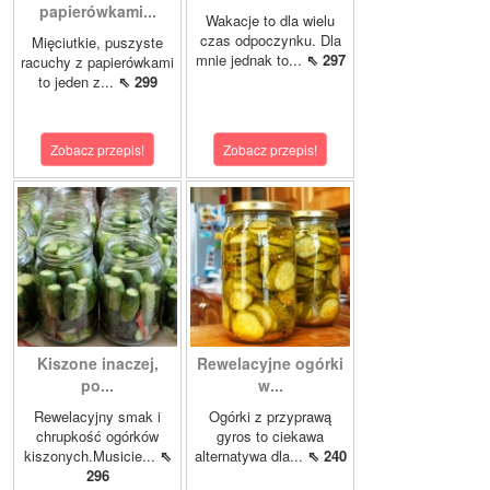
papierówkami...
Wakacje to dla wielu
czas odpoczynku. Dla
Mięciutkie, puszyste
mnie jednak to...
⇖ 297
racuchy z papierówkami
to jeden z...
⇖ 299
Zobacz przepis!
Zobacz przepis!
Kiszone inaczej,
Rewelacyjne ogórki
po...
w...
Rewelacyjny smak i
Ogórki z przyprawą
chrupkość ogórków
gyros to ciekawa
kiszonych.Musicie...
⇖
alternatywa dla...
⇖ 240
296