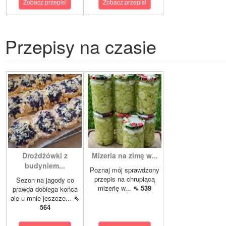
Zobacz przepis!
Zobacz przepis!
Przepisy na czasie
Drożdżówki z
Mizeria na zimę w...
budyniem...
Poznaj mój sprawdzony
przepis na chrupiącą
Sezon na jagody co
mizerię w...
⇖ 539
prawda dobiega końca
ale u mnie jeszcze...
⇖
564