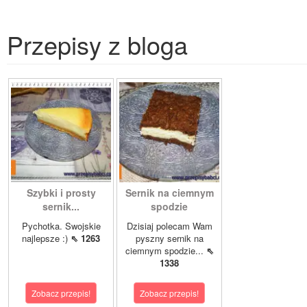
Przepisy z bloga
Szybki i prosty
Sernik na ciemnym
sernik...
spodzie
Pychotka. Swojskie
Dzisiaj polecam Wam
najlepsze :)
⇖ 1263
pyszny sernik na
ciemnym spodzie...
⇖
1338
Zobacz przepis!
Zobacz przepis!