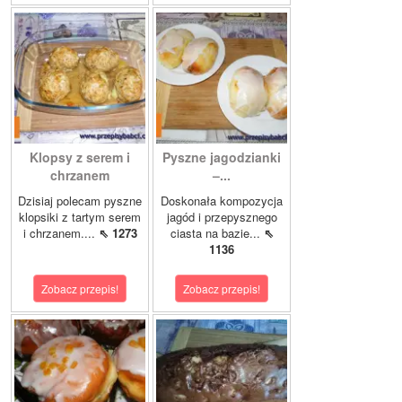
Klopsy z serem i
Pyszne jagodzianki
chrzanem
–...
Dzisiaj polecam pyszne
Doskonała kompozycja
klopsiki z tartym serem
jagód i przepysznego
i chrzanem....
⇖ 1273
ciasta na bazie...
⇖
1136
Zobacz przepis!
Zobacz przepis!