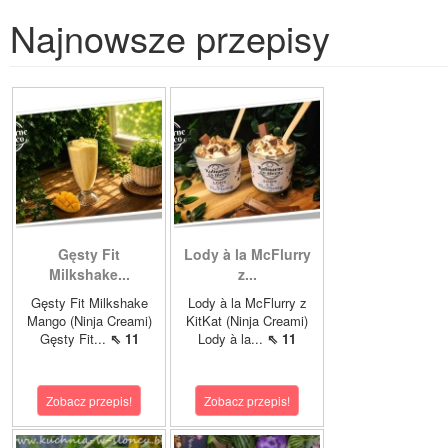
Najnowsze przepisy
Gęsty Fit
Lody à la McFlurry
Milkshake...
z...
Gęsty Fit Milkshake
Lody à la McFlurry z
Mango (Ninja Creami)
KitKat (Ninja Creami)
Gęsty Fit...
⇖ 11
Lody à la...
⇖ 11
Zobacz przepis!
Zobacz przepis!