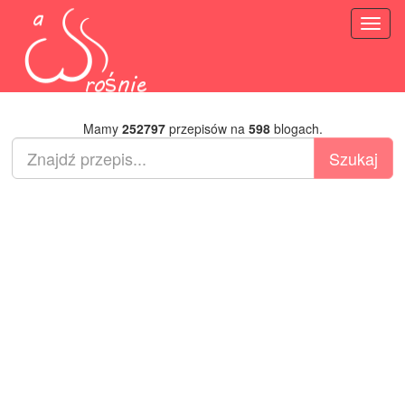
Toggl
naviga
Mamy
252797
przepisów na
598
blogach.