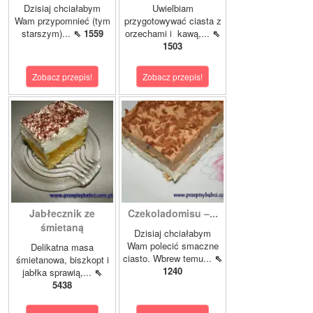
Dzisiaj chciałabym
Uwielbiam
Wam przypomnieć (tym
przygotowywać ciasta z
starszym)...
⇖ 1559
orzechami i kawą,...
⇖
1503
Zobacz przepis!
Zobacz przepis!
Jabłecznik ze
Czekoladomisu –...
śmietaną
Dzisiaj chciałabym
Wam polecić smaczne
Delikatna masa
ciasto. Wbrew temu...
⇖
śmietanowa, biszkopt i
1240
jabłka sprawią,...
⇖
5438