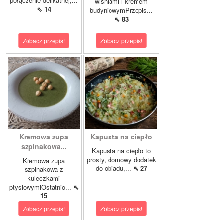
połączenie delikatnej,...
wiśniami i kremem
⇖ 14
budyniowymPrzepis...
⇖ 83
Zobacz przepis!
Zobacz przepis!
Kremowa zupa
Kapusta na ciepło
szpinakowa...
Kapusta na ciepło to
prosty, domowy dodatek
Kremowa zupa
do obiadu,...
⇖ 27
szpinakowa z
kuleczkami
ptysiowymiOstatnio...
⇖
15
Zobacz przepis!
Zobacz przepis!