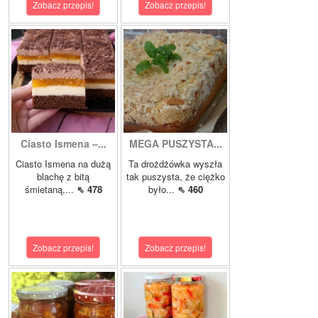
Zobacz przepis!
Zobacz przepis!
Ciasto Ismena –...
MEGA PUSZYSTA...
Ciasto Ismena na dużą
Ta drożdżówka wyszła
blachę z bitą
tak puszysta, że ciężko
śmietaną,...
⇖ 478
było...
⇖ 460
Zobacz przepis!
Zobacz przepis!