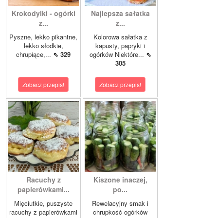
Krokodylki - ogórki
Najlepsza sałatka
z...
z...
Pyszne, lekko pikantne,
Kolorowa sałatka z
lekko słodkie,
kapusty, papryki i
chrupiące,...
⇖ 329
ogórków Niektóre...
⇖
305
Zobacz przepis!
Zobacz przepis!
Racuchy z
Kiszone inaczej,
papierówkami...
po...
Mięciutkie, puszyste
Rewelacyjny smak i
racuchy z papierówkami
chrupkość ogórków