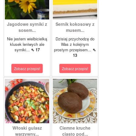
Jagodowe syrniki z
Sernik kokosowy z
sosem...
musem...
Nie jestem wielbicielką
Dzisiaj przychodzę do
klusek leniwych ale
Was z kolejnym
syrniki...
⇖ 17
prostym przepisem...
⇖
13
Zobacz przepis!
Zobacz przepis!
Włoski gulasz
Ciemne kruche
warzywny...
ciasto pod...