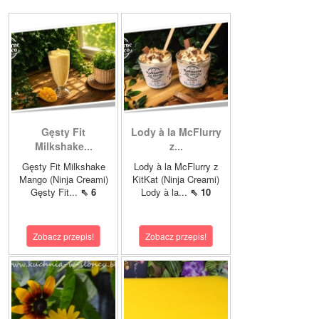
Gęsty Fit
Lody à la McFlurry
Milkshake...
z...
Gęsty Fit Milkshake
Lody à la McFlurry z
Mango (Ninja Creami)
KitKat (Ninja Creami)
Gęsty Fit...
⇖ 6
Lody à la...
⇖ 10
Zobacz przepis!
Zobacz przepis!