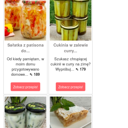
Sałatka z patisona
Cukinia w zalewie
do...
curry...
Od kiedy pamiętam, w
Szukasz chrupiącej
moim domu
cukinii w curry na zimę?
przygotowywano
Wypróbuj...
⇖ 179
domowe...
⇖ 189
Zobacz przepis!
Zobacz przepis!