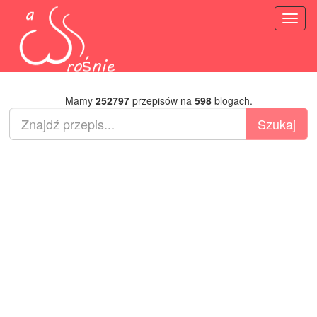
Toggl
naviga
Mamy
252797
przepisów na
598
blogach.