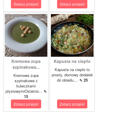
Zobacz przepis!
Zobacz przepis!
Kremowa zupa
Kapusta na ciepło
szpinakowa...
Kapusta na ciepło to
prosty, domowy dodatek
Kremowa zupa
do obiadu,...
⇖ 25
szpinakowa z
kuleczkami
ptysiowymiOstatnio...
⇖
15
Zobacz przepis!
Zobacz przepis!