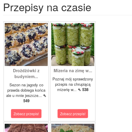
Przepisy na czasie
Drożdżówki z
Mizeria na zimę w...
budyniem...
Poznaj mój sprawdzony
przepis na chrupiącą
Sezon na jagody co
mizerię w...
⇖ 538
prawda dobiega końca
ale u mnie jeszcze...
⇖
549
Zobacz przepis!
Zobacz przepis!