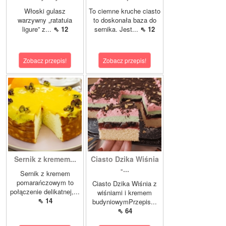
Włoski gulasz
To ciemne kruche ciasto
warzywny „ratatuia
to doskonała baza do
ligure” z...
⇖ 12
sernika. Jest...
⇖ 12
Zobacz przepis!
Zobacz przepis!
Sernik z kremem...
Ciasto Dzika Wiśnia
-...
Sernik z kremem
pomarańczowym to
Ciasto Dzika Wiśnia z
połączenie delikatnej,...
wiśniami i kremem
⇖ 14
budyniowymPrzepis...
⇖ 64