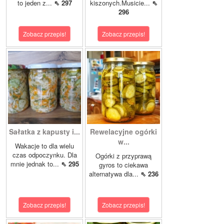
to jeden z...
⇖ 297
kiszonych.Musicie...
⇖
296
Zobacz przepis!
Zobacz przepis!
Sałatka z kapusty i...
Rewelacyjne ogórki
w...
Wakacje to dla wielu
czas odpoczynku. Dla
Ogórki z przyprawą
mnie jednak to...
⇖ 295
gyros to ciekawa
alternatywa dla...
⇖ 236
Zobacz przepis!
Zobacz przepis!