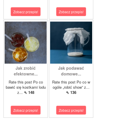
Zobacz przepis!
Zobacz przepis!
Jak zrobić
Jak podawać
efektowne...
domowe...
Rate this post Po co
Rate this post Po co w
bawić się kostkami lodu
ogóle „robić show” z...
z...
⇖ 148
⇖ 136
Zobacz przepis!
Zobacz przepis!