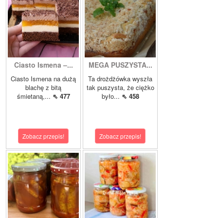
Ciasto Ismena –...
MEGA PUSZYSTA...
Ciasto Ismena na dużą
Ta drożdżówka wyszła
blachę z bitą
tak puszysta, że ciężko
śmietaną,...
⇖ 477
było...
⇖ 458
Zobacz przepis!
Zobacz przepis!