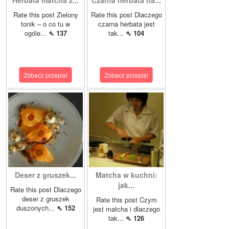
Herbata matcha z...
Czarna herbata na...
Rate this post Zielony
Rate this post Dlaczego
tonik – o co tu w
czarna herbata jest
ogóle...
⇖ 137
tak...
⇖ 104
Zobacz przepis!
Zobacz przepis!
Deser z gruszek...
Matcha w kuchni:
jak...
Rate this post Dlaczego
deser z gruszek
Rate this post Czym
duszonych...
⇖ 152
jest matcha i dlaczego
tak...
⇖ 126