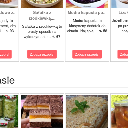
dowe z...
Sałatka z
Modra kapusta po...
Liza
rzodkiewką,...
agody to
Modra kapusta to
Jeżeli zo
ment, aby
klasyczny dodatek do
po pr
Sałatka z rzodkiewką to
...
⇖ 93
obiadu. Najlepiej...
⇖ 58
inne
prosty sposób na
wykorzystanie...
⇖ 67
zepis!
Zobacz przepis!
Zobacz przepis!
Zoba
asie