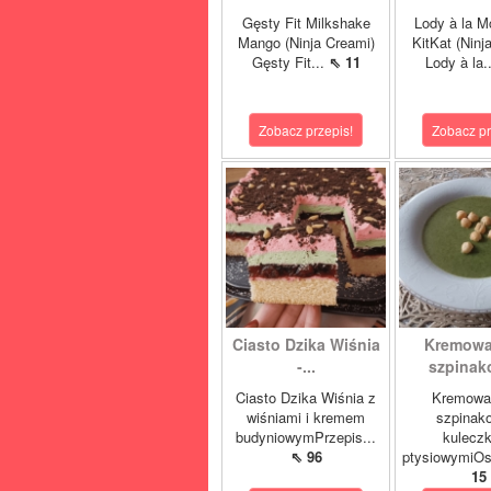
Gęsty Fit Milkshake
Lody à la M
Mango (Ninja Creami)
KitKat (Ninj
Gęsty Fit...
⇖ 11
Lody à la.
Zobacz przepis!
Zobacz pr
Ciasto Dzika Wiśnia
Kremowa
-...
szpinako
Ciasto Dzika Wiśnia z
Kremowa
wiśniami i kremem
szpinak
budyniowymPrzepis...
kulecz
⇖ 96
ptysiowymiOst
15