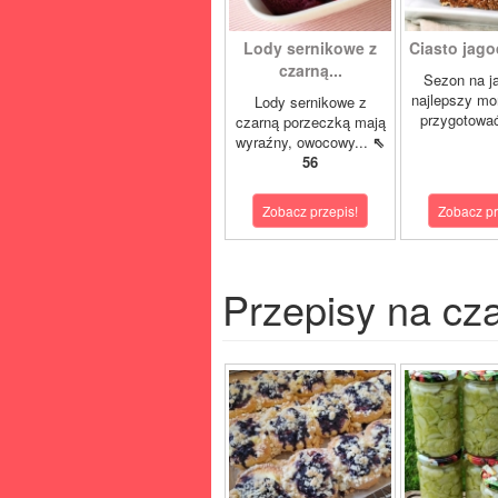
Lody sernikowe z
Ciasto jago
czarną...
Sezon na j
najlepszy mo
Lody sernikowe z
przygotować
czarną porzeczką mają
wyraźny, owocowy...
⇖
56
Zobacz przepis!
Zobacz pr
Przepisy na cz