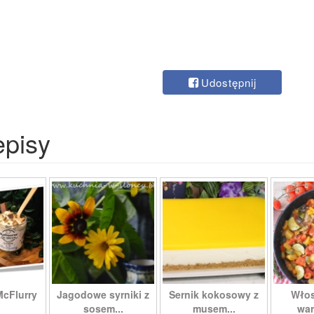
Udostępnij
episy
McFlurry
Jagodowe syrniki z
Sernik kokosowy z
Włos
sosem...
musem...
war