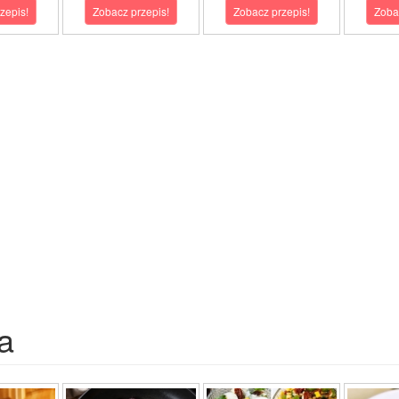
zepis!
Zobacz przepis!
Zobacz przepis!
Zoba
a