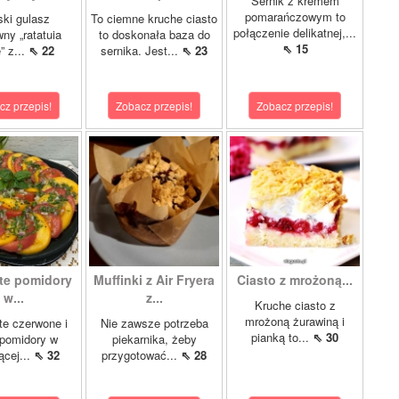
Sernik z kremem
pomarańczowym to
ki gulasz
To ciemne kruche ciasto
połączenie delikatnej,...
ny „ratatuia
to doskonała baza do
⇖ 15
e” z...
⇖ 22
sernika. Jest...
⇖ 23
cz przepis!
Zobacz przepis!
Zobacz przepis!
te pomidory
Muffinki z Air Fryera
Ciasto z mrożoną...
w...
z...
Kruche ciasto z
mrożoną żurawiną i
e czerwone i
Nie zawsze potrzeba
pianką to...
⇖ 30
 pomidory w
piekarnika, żeby
ącej...
⇖ 32
przygotować...
⇖ 28