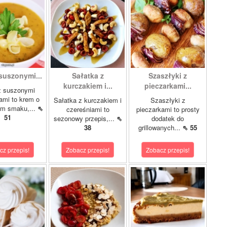
suszonymi...
Sałatka z
Szaszłyki z
kurczakiem i...
pieczarkami...
z suszonymi
ami to krem o
Sałatka z kurczakiem i
Szaszłyki z
ym smaku,...
⇖
czereśniami to
pieczarkami to prosty
51
sezonowy przepis,...
⇖
dodatek do
38
grillowanych...
⇖ 55
cz przepis!
Zobacz przepis!
Zobacz przepis!