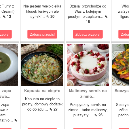
cFlurry z
Nie jestem wielbicielką
Dzisiaj przychodzę do
Włos
a Creami)
klusek leniwych ale
Was z kolejnym
warzyw
..
⇖ 13
syrniki...
⇖ 20
prostym przepisem...
⇖
ligur
16
zepis!
Zobacz przepis!
Zobacz przepis!
Zoba
 zupa
Kapusta na ciepło
Malinowy sernik na
Soczys
wa...
zimno...
Kapusta na ciepło to
prosty, domowy dodatek
 zupa
Przepyszny sernik na
Soczyst
do obiadu,...
⇖ 27
owa z
zimno - turbo malinowy,
żółte
kami
puszysty,...
⇖ 26
pachn
atnio...
⇖