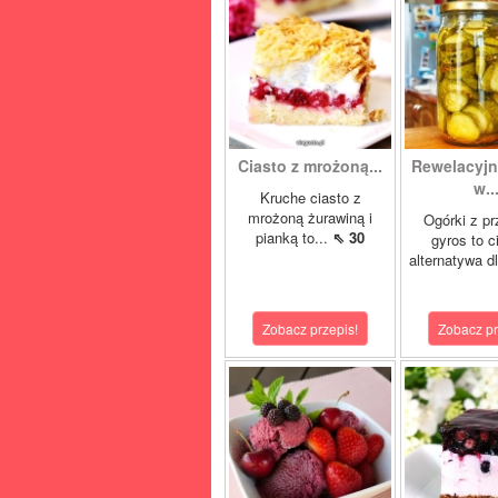
Ciasto z mrożoną...
Rewelacyjn
w..
Kruche ciasto z
mrożoną żurawiną i
Ogórki z p
pianką to...
⇖ 30
gyros to 
alternatywa dl
Zobacz przepis!
Zobacz pr