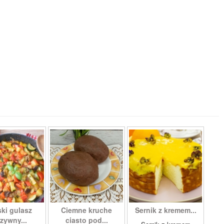
ki gulasz
Ciemne kruche
Sernik z kremem...
zywny...
ciasto pod...