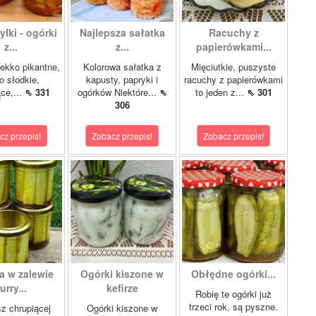
lki - ogórki
Najlepsza sałatka
Racuchy z
z...
z...
papierówkami...
ekko pikantne,
Kolorowa sałatka z
Mięciutkie, puszyste
o słodkie,
kapusty, papryki i
racuchy z papierówkami
ce,...
⇖ 331
ogórków Niektóre...
⇖
to jeden z...
⇖ 301
306
cz przepis!
Zobacz przepis!
Zobacz przepis!
a w zalewie
Ogórki kiszone w
Obłędne ogórki...
urry...
kefirze
Robię te ogórki już
trzeci rok, są pyszne.
z chrupiącej
Ogórki kiszone w