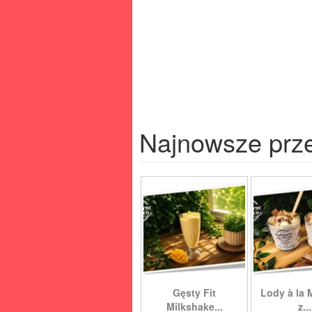
Najnowsze prz
Gęsty Fit
Lody à la 
Milkshake...
z...