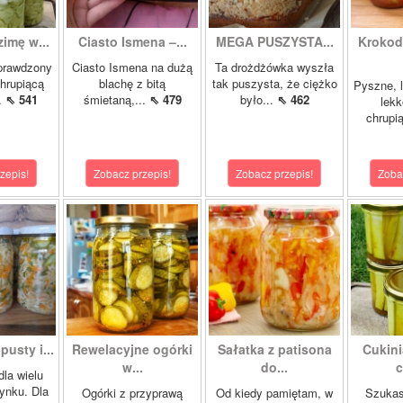
zimę w...
Ciasto Ismena –...
MEGA PUSZYSTA...
Krokody
prawdzony
Ciasto Ismena na dużą
Ta drożdżówka wyszła
chrupiącą
blachę z bitą
tak puszysta, że ciężko
Pyszne, l
..
⇖ 541
śmietaną,...
⇖ 479
było...
⇖ 462
lekk
chrupią
zepis!
Zobacz przepis!
Zobacz przepis!
Zoba
pusty i...
Rewelacyjne ogórki
Sałatka z patisona
Cukini
w...
do...
c
dla wielu
ynku. Dla
Ogórki z przyprawą
Od kiedy pamiętam, w
Szukas