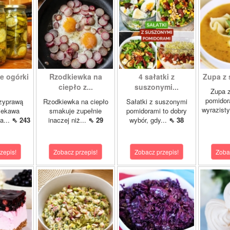
e ogórki
Rzodkiewka na
4 sałatki z
Zupa z 
.
ciepło z...
suszonymi...
Zupa 
pomidor
rzyprawą
Rzodkiewka na ciepło
Sałatki z suszonymi
wyrazist
ciekawa
smakuje zupełnie
pomidorami to dobry
a...
⇖ 243
inaczej niż...
⇖ 29
wybór, gdy...
⇖ 38
zepis!
Zobacz przepis!
Zobacz przepis!
Zoba