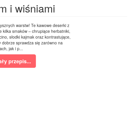
m i wiśniami
 pysznych warstw! Te kawowe deserki z
e kilka smaków – chrupiące herbatniki,
no, słodki kajmak oraz kontrastujące,
ry dobrze sprawdza się zarówno na
ch, jak i p...
ły przepis...