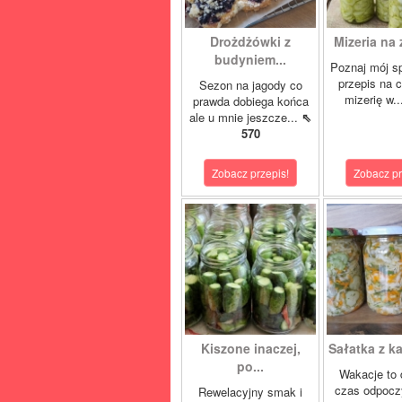
Drożdżówki z
Mizeria na 
budyniem...
Poznaj mój s
przepis na 
Sezon na jagody co
mizerię w.
prawda dobiega końca
ale u mnie jeszcze...
⇖
570
Zobacz przepis!
Zobacz pr
Kiszone inaczej,
Sałatka z ka
po...
Wakacje to 
czas odpocz
Rewelacyjny smak i