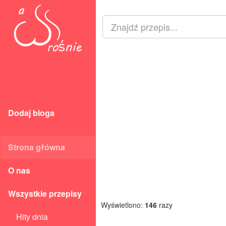
Dodaj bloga
Strona główna
O nas
Wszystkie przepisy
Wyświetlono:
146
razy
Hity dnia