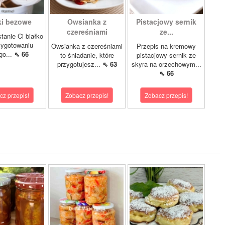
ki bezowe
Owsianka z
Pistacjowy sernik
czereśniami
ze...
stanie Ci białko
zygotowaniu
Owsianka z czereśniami
Przepis na kremowy
go...
⇖ 66
to śniadanie, które
pistacjowy sernik ze
przygotujesz...
⇖ 63
skyra na orzechowym...
⇖ 66
cz przepis!
Zobacz przepis!
Zobacz przepis!