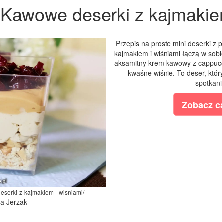
Kawowe deserki z kajmakie
Przepis na proste mini deserki z
kajmakiem i wiśniami łączą w sobi
aksamitny krem kawowy z cappucci
kwaśne wiśnie. To deser, któ
spotkania
Zobacz ca
deserki-z-kajmakiem-i-wisniami/
ka Jerzak