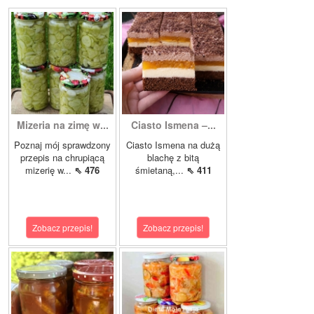
Mizeria na zimę w...
Ciasto Ismena –...
Poznaj mój sprawdzony
Ciasto Ismena na dużą
przepis na chrupiącą
blachę z bitą
mizerię w...
⇖ 476
śmietaną,...
⇖ 411
Zobacz przepis!
Zobacz przepis!