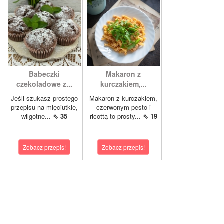
Babeczki
Makaron z
czekoladowe z...
kurczakiem,...
Jeśli szukasz prostego
Makaron z kurczakiem,
przepisu na mięciutkie,
czerwonym pesto i
wilgotne...
⇖ 35
ricottą to prosty...
⇖ 19
Zobacz przepis!
Zobacz przepis!