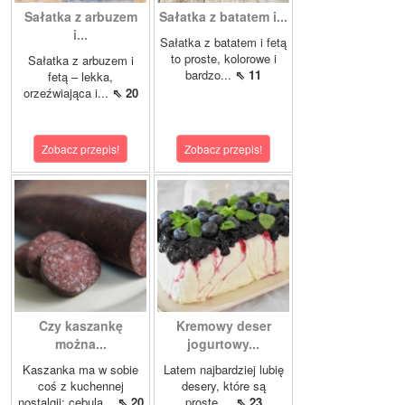
Sałatka z arbuzem
Sałatka z batatem i...
i...
Sałatka z batatem i fetą
to proste, kolorowe i
Sałatka z arbuzem i
bardzo...
⇖ 11
fetą – lekka,
orzeźwiająca i...
⇖ 20
Zobacz przepis!
Zobacz przepis!
Czy kaszankę
Kremowy deser
można...
jogurtowy...
Kaszanka ma w sobie
Latem najbardziej lubię
coś z kuchennej
desery, które są
nostalgii: cebula...
⇖ 20
proste,...
⇖ 23