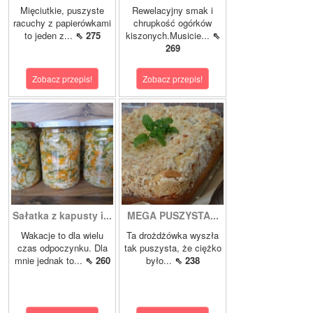
Mięciutkie, puszyste
Rewelacyjny smak i
racuchy z papierówkami
chrupkość ogórków
to jeden z...
⇖ 275
kiszonych.Musicie...
⇖
269
Zobacz przepis!
Zobacz przepis!
Sałatka z kapusty i...
MEGA PUSZYSTA...
Wakacje to dla wielu
Ta drożdżówka wyszła
czas odpoczynku. Dla
tak puszysta, że ciężko
mnie jednak to...
⇖ 260
było...
⇖ 238