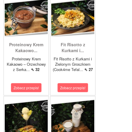
Proteinowy Krem
Fit Risotto z
Kakaowo...
Kurkami i...
Proteinowy Krem
Fit Risotto z Kurkami i
Kakaowo – Orzechowy
Zielonym Groszkiem
z Serka...
⇖ 32
(Cook4me Tefal...
⇖ 27
Zobacz przepis!
Zobacz przepis!