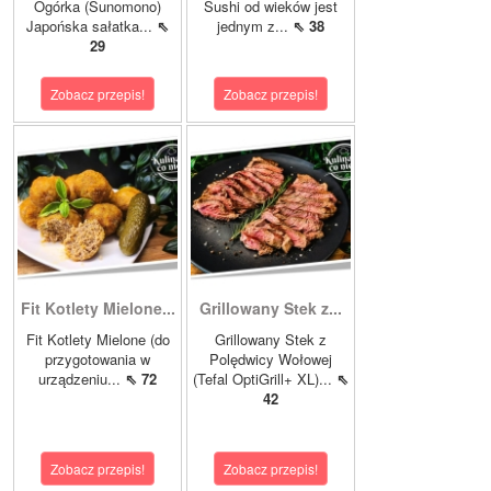
Ogórka (Sunomono)
Sushi od wieków jest
Japońska sałatka...
⇖
jednym z...
⇖ 38
29
Zobacz przepis!
Zobacz przepis!
Fit Kotlety Mielone...
Grillowany Stek z...
Fit Kotlety Mielone (do
Grillowany Stek z
przygotowania w
Polędwicy Wołowej
urządzeniu...
⇖ 72
(Tefal OptiGrill+ XL)...
⇖
42
Zobacz przepis!
Zobacz przepis!