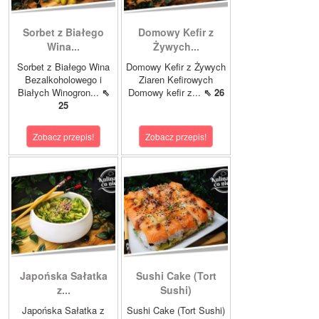
Sorbet z Białego
Domowy Kefir z
Wina...
Żywych...
Sorbet z Białego Wina
Domowy Kefir z Żywych
Bezalkoholowego i
Ziaren Kefirowych
Białych Winogron...
⇖
Domowy kefir z...
⇖ 26
25
Zobacz przepis!
Zobacz przepis!
Japońska Sałatka
Sushi Cake (Tort
z...
Sushi)
Japońska Sałatka z
Sushi Cake (Tort Sushi)