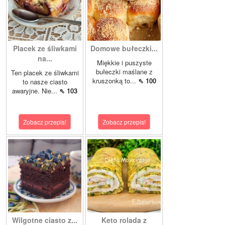
Placek ze śliwkami
Domowe bułeczki...
na...
Miękkie i puszyste
bułeczki maślane z
Ten placek ze śliwkami
kruszonką to...
⇖ 100
to nasze ciasto
awaryjne. Nie...
⇖ 103
Zobacz przepis!
Zobacz przepis!
Wilgotne ciasto z...
Keto rolada z