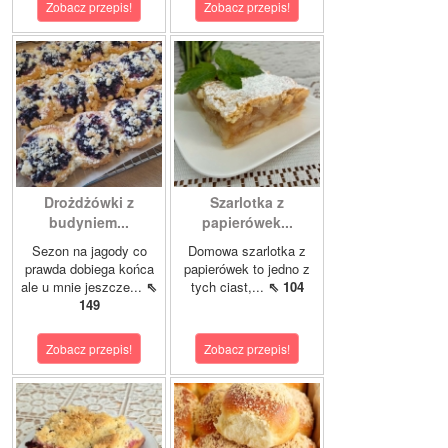
Zobacz przepis!
Zobacz przepis!
Drożdżówki z
Szarlotka z
budyniem...
papierówek...
Sezon na jagody co
Domowa szarlotka z
prawda dobiega końca
papierówek to jedno z
ale u mnie jeszcze...
⇖
tych ciast,...
⇖ 104
149
Zobacz przepis!
Zobacz przepis!