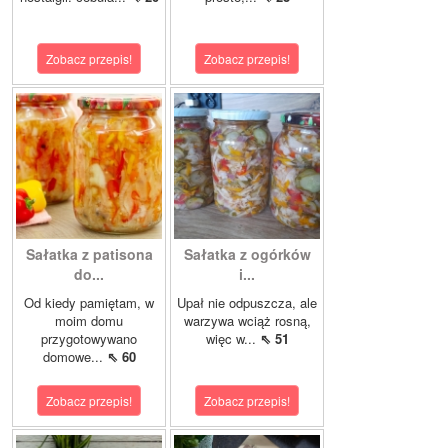
Zobacz przepis!
Zobacz przepis!
Sałatka z patisona
Sałatka z ogórków
do...
i...
Od kiedy pamiętam, w
Upał nie odpuszcza, ale
moim domu
warzywa wciąż rosną,
przygotowywano
więc w...
⇖ 51
domowe...
⇖ 60
Zobacz przepis!
Zobacz przepis!