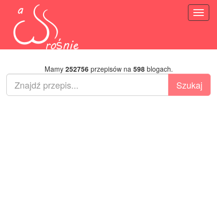
Toggl
naviga
Mamy
252756
przepisów na
598
blogach.