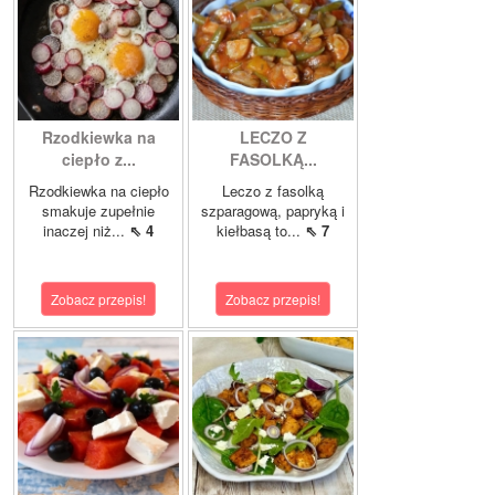
Rzodkiewka na
LECZO Z
ciepło z...
FASOLKĄ...
Rzodkiewka na ciepło
Leczo z fasolką
smakuje zupełnie
szparagową, papryką i
inaczej niż...
⇖ 4
kiełbasą to...
⇖ 7
Zobacz przepis!
Zobacz przepis!