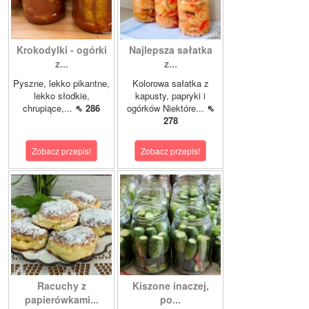
Krokodylki - ogórki
Najlepsza sałatka
z...
z...
Pyszne, lekko pikantne,
Kolorowa sałatka z
lekko słodkie,
kapusty, papryki i
chrupiące,...
⇖ 286
ogórków Niektóre...
⇖
278
Zobacz przepis!
Zobacz przepis!
Racuchy z
Kiszone inaczej,
papierówkami...
po...