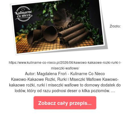
Źródło:
https://www.kulinarne-co-nieco.pl/2026/06/kawowo-kakaowe-rozki-rurki-i-
miseczki-waflowe/
Autor: Magdalena Froń - Kulinarne Co Nieco
Kawowo-Kakaowe Rożki, Rurki i Miseczki Waflowe Kawowo-
kakaowe rożki, rurki i miseczki waflowe to domowy dodatek do
lodów, który od razu podnosi deser o kilka poziomów. …
Zobacz cały przepis...