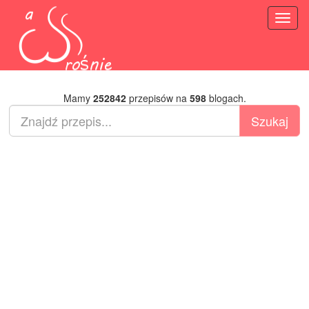
Toggl
naviga
Mamy
252842
przepisów na
598
blogach.