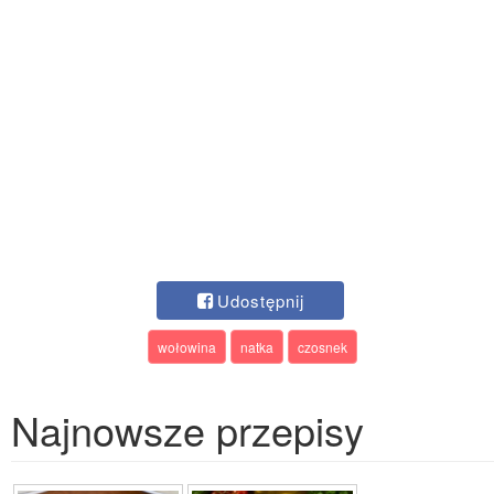
Udostępnij
wołowina
natka
czosnek
Najnowsze przepisy