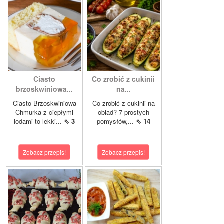
Ciasto
Co zrobić z cukinii
brzoskwiniowa...
na...
Ciasto Brzoskwiniowa
Co zrobić z cukinii na
Chmurka z ciepłymi
obiad? 7 prostych
lodami to lekki...
⇖ 3
pomysłów,...
⇖ 14
Zobacz przepis!
Zobacz przepis!