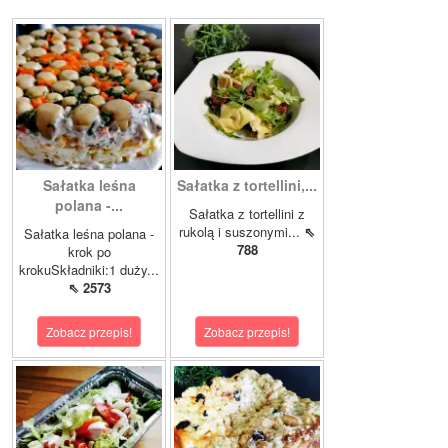
Sałatka leśna
Sałatka z tortellini,...
polana -...
Sałatka z tortellini z
rukolą i suszonymi...
⇖
Sałatka leśna polana -
788
krok po
krokuSkładniki:1 duży...
⇖ 2573
Zobacz przepis!
Zobacz przepis!