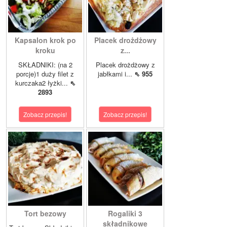
Kapsalon krok po
Placek drożdżowy
kroku
z...
SKŁADNIKI: (na 2
Placek drożdżowy z
porcje)1 duży filet z
jabłkami i...
⇖ 955
kurczaka2 łyżki...
⇖
2893
Zobacz przepis!
Zobacz przepis!
Tort bezowy
Rogaliki 3
składnikowe