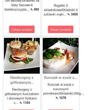
Tort bezowySkładniki na
blaty bezowe:6
Rogaliki 3
białekszczypta...
⇖ 995
składnikoweSkładniki:3
szklanki mąki...
⇖ 3455
Zobacz przepis!
Zobacz przepis!
Hamburgery z
Kurczak w sosie z...
grillowanym...
Kurczak w sosie z
suszonymi
Hamburgery z
pomidoramiSkładniki:250g...
grillowanym kurczakiem
⇖ 1078
i domowymi frytkami
z...
⇖ 1164