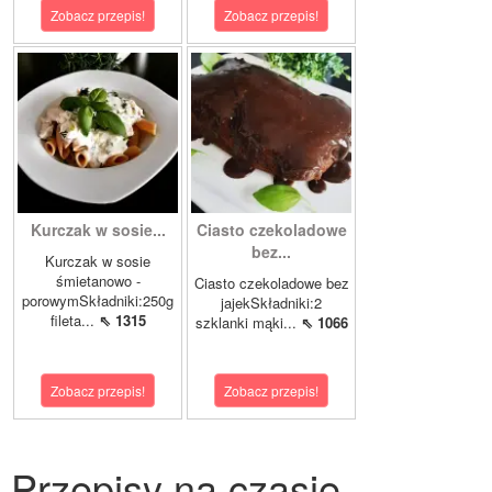
Zobacz przepis!
Zobacz przepis!
Kurczak w sosie...
Ciasto czekoladowe
bez...
Kurczak w sosie
śmietanowo -
Ciasto czekoladowe bez
porowymSkładniki:250g
jajekSkładniki:2
fileta...
⇖ 1315
szklanki mąki...
⇖ 1066
Zobacz przepis!
Zobacz przepis!
Przepisy na czasie