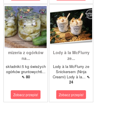
mizeria z ogórków
Lody à la McFlurry
na...
ze...
składniki:5 kg świeżych
Lody à la McFlurry ze
ogórków gruntowych6...
Snickersem (Ninja
⇖ 80
Creami) Lody à la...
⇖
24
Zobacz przepis!
Zobacz przepis!