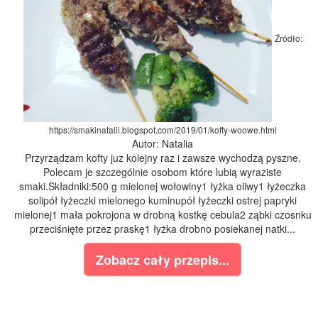
Źródło:
https://smakinatalii.blogspot.com/2019/01/kofty-woowe.html
Autor: Natalia
Przyrządzam kofty juz kolejny raz i zawsze wychodzą pyszne.
Polecam je szczególnie osobom które lubią wyraziste
smaki.Składniki:500 g mielonej wołowiny1 łyżka oliwy1 łyżeczka
solipół łyżeczki mielonego kuminupół łyżeczki ostrej papryki
mielonej1 mała pokrojona w drobną kostkę cebula2 ząbki czosnku
przeciśnięte przez praskę1 łyżka drobno posiekanej natki...
Zobacz cały przepis...