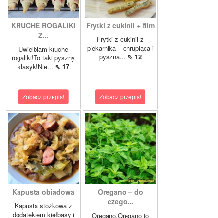
KRUCHE ROGALIKI
Frytki z cukinii + film
Z...
Frytki z cukinii z
piekarnika – chrupiąca i
Uwielbiam kruche
pyszna...
⇖ 12
rogaliki!To taki pyszny
klasyk!Nie...
⇖ 17
Zobacz przepis!
Zobacz przepis!
Kapusta obiadowa
Oregano – do
czego...
Kapusta stożkowa z
dodatekiem kiełbasy i
Oregano.Oregano to