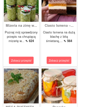
Mizeria na zimę w...
Ciasto Ismena –...
Poznaj mój sprawdzony
Ciasto Ismena na dużą
przepis na chrupiącą
blachę z bitą
mizerię w...
⇖ 624
śmietaną,...
⇖ 564
Zobacz przepis!
Zobacz przepis!