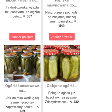
MEGA PUSZYSTA...
Papryka
marynowana do...
Ta drożdżówka wyszła
tak puszysta, że ciężko
Nasz przepis pochodzi
było...
⇖ 557
od znajomej naszej
mamy i pamięta...
⇖
549
Zobacz przepis!
Zobacz przepis!
Ogórki konserwowe
Obłędne ogórki...
na...
Robię te ogórki już
trzeci rok, są pyszne.
Jak co roku według tej
Zdecydowanie...
⇖ 432
samej receptury
zaprawiamy nasze...
⇖
489