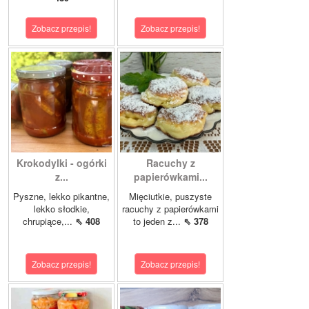
Zobacz przepis!
Zobacz przepis!
Krokodylki - ogórki
Racuchy z
z...
papierówkami...
Pyszne, lekko pikantne,
Mięciutkie, puszyste
lekko słodkie,
racuchy z papierówkami
chrupiące,...
⇖ 408
to jeden z...
⇖ 378
Zobacz przepis!
Zobacz przepis!