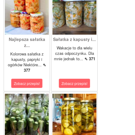
Najlepsza sałatka
Sałatka z kapusty i...
z...
Wakacje to dla wielu
czas odpoczynku. Dla
Kolorowa sałatka z
mnie jednak to...
⇖ 371
kapusty, papryki i
ogórków Niektóre...
⇖
377
Zobacz przepis!
Zobacz przepis!