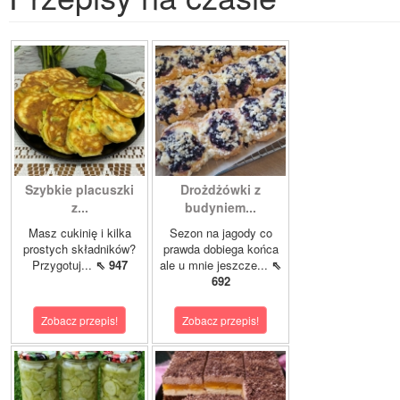
Szybkie placuszki
Drożdżówki z
z...
budyniem...
Masz cukinię i kilka
Sezon na jagody co
prostych składników?
prawda dobiega końca
Przygotuj...
⇖ 947
ale u mnie jeszcze...
⇖
692
Zobacz przepis!
Zobacz przepis!