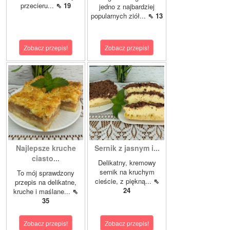
przecieru...
⇖ 19
jedno z najbardziej
popularnych ziół...
⇖ 13
Zobacz przepis!
Zobacz przepis!
Najlepsze kruche
Sernik z jasnym i...
ciasto...
Delikatny, kremowy
sernik na kruchym
To mój sprawdzony
cieście, z piękną...
⇖
przepis na delikatne,
24
kruche i maślane...
⇖
35
Zobacz przepis!
Zobacz przepis!