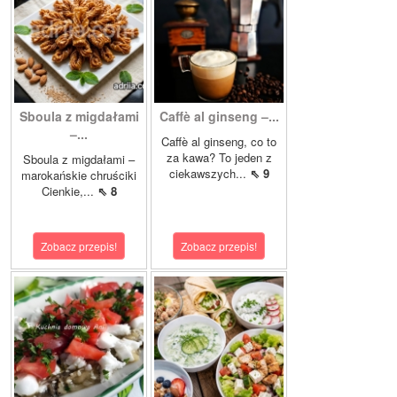
Sboula z migdałami
Caffè al ginseng –...
–...
Caffè al ginseng, co to
za kawa? To jeden z
Sboula z migdałami –
ciekawszych...
⇖ 9
marokańskie chruściki
Cienkie,...
⇖ 8
Zobacz przepis!
Zobacz przepis!