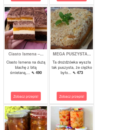
Ciasto Ismena –...
MEGA PUSZYSTA...
Ciasto Ismena na dużą
Ta drożdżówka wyszła
blachę z bitą
tak puszysta, że ciężko
śmietaną,...
⇖ 490
było...
⇖ 473
Zobacz przepis!
Zobacz przepis!