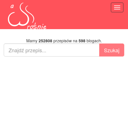
Toggl
naviga
Mamy
252808
przepisów na
598
blogach.