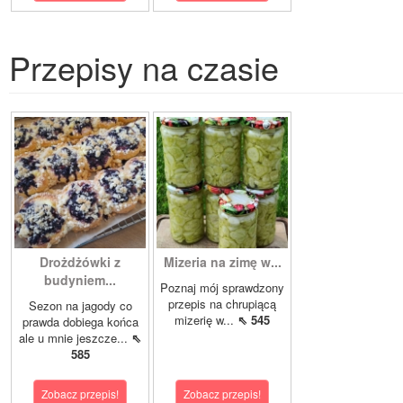
Przepisy na czasie
Drożdżówki z
Mizeria na zimę w...
budyniem...
Poznaj mój sprawdzony
przepis na chrupiącą
Sezon na jagody co
mizerię w...
⇖ 545
prawda dobiega końca
ale u mnie jeszcze...
⇖
585
Zobacz przepis!
Zobacz przepis!