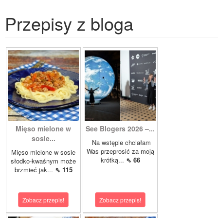
Przepisy z bloga
Mięso mielone w
See Blogers 2026 –...
sosie...
Na wstępie chciałam
Was przeprosić za moją
Mięso mielone w sosie
krótką...
⇖ 66
słodko-kwaśnym może
brzmieć jak...
⇖ 115
Zobacz przepis!
Zobacz przepis!