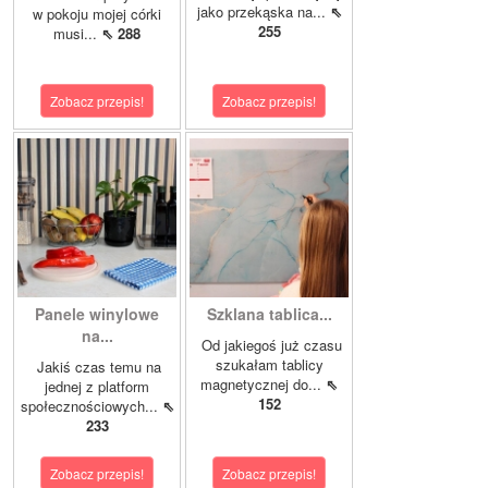
jako przekąska na...
⇖
w pokoju mojej córki
255
musi...
⇖ 288
Zobacz przepis!
Zobacz przepis!
Panele winylowe
Szklana tablica...
na...
Od jakiegoś już czasu
szukałam tablicy
Jakiś czas temu na
magnetycznej do...
⇖
jednej z platform
152
społecznościowych...
⇖
233
Zobacz przepis!
Zobacz przepis!