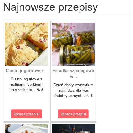
Najnowsze przepisy
Ciasto jogurtowe z...
Fasolka szparagowa
w...
Ciasto jogurtowe z
malinami, serkiem i
Dzień dobry wszystkim
kruszonką to...
⇖ 5
mam dziś dla was
świetny pomysł...
⇖ 3
Zobacz przepis!
Zobacz przepis!