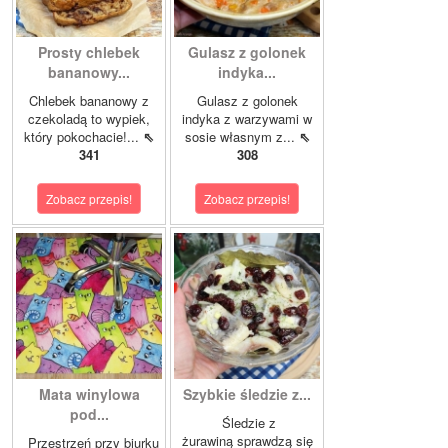
Prosty chlebek
Gulasz z golonek
bananowy...
indyka...
Chlebek bananowy z
Gulasz z golonek
czekoladą to wypiek,
indyka z warzywami w
który pokochacie!...
⇖
sosie własnym z...
⇖
341
308
Zobacz przepis!
Zobacz przepis!
Mata winylowa
Szybkie śledzie z...
pod...
Śledzie z
żurawiną sprawdzą się
Przestrzeń przy biurku