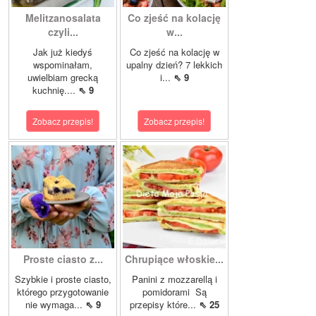
Melitzanosalata
Co zjeść na kolację
czyli...
w...
Jak już kiedyś
Co zjeść na kolację w
wspominałam,
upalny dzień? 7 lekkich
uwielbiam grecką
i...
⇖ 9
kuchnię....
⇖ 9
Zobacz przepis!
Zobacz przepis!
Proste ciasto z...
Chrupiące włoskie...
Szybkie i proste ciasto,
Panini z mozzarellą i
którego przygotowanie
pomidorami Są
nie wymaga...
⇖ 9
przepisy które...
⇖ 25