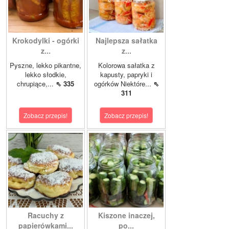
Krokodylki - ogórki
Najlepsza sałatka
z...
z...
Pyszne, lekko pikantne,
Kolorowa sałatka z
lekko słodkie,
kapusty, papryki i
chrupiące,...
⇖ 335
ogórków Niektóre...
⇖
311
Zobacz przepis!
Zobacz przepis!
Racuchy z
Kiszone inaczej,
papierówkami...
po...