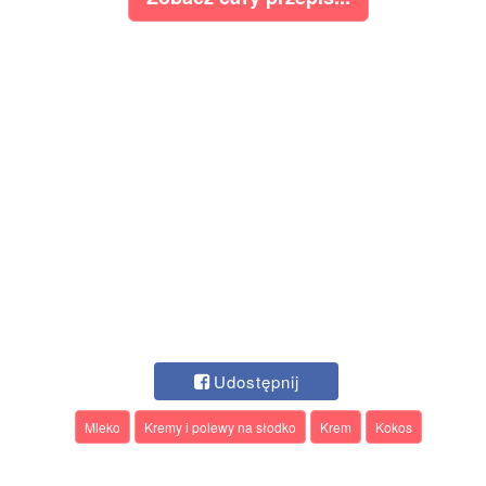
Udostępnij
Mleko
Kremy i polewy na słodko
Krem
Kokos