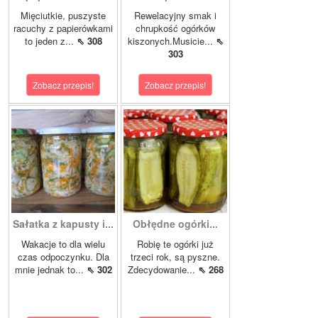
Mięciutkie, puszyste
Rewelacyjny smak i
racuchy z papierówkami
chrupkość ogórków
to jeden z...
⇖ 308
kiszonych.Musicie...
⇖
303
Zobacz przepis!
Zobacz przepis!
Sałatka z kapusty i...
Obłędne ogórki...
Wakacje to dla wielu
Robię te ogórki już
czas odpoczynku. Dla
trzeci rok, są pyszne.
mnie jednak to...
⇖ 302
Zdecydowanie...
⇖ 268