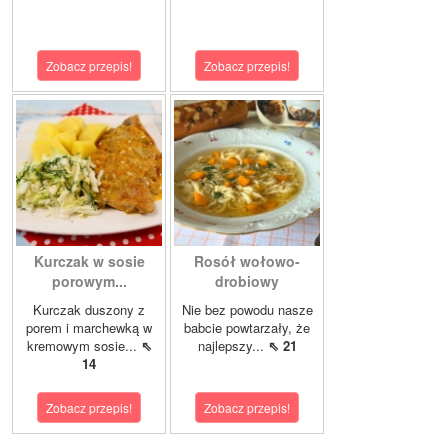
Zobacz przepis!
Zobacz przepis!
Kurczak w sosie
Rosół wołowo-
porowym...
drobiowy
Kurczak duszony z
Nie bez powodu nasze
porem i marchewką w
babcie powtarzały, że
kremowym sosie...
⇖
najlepszy...
⇖ 21
14
Zobacz przepis!
Zobacz przepis!