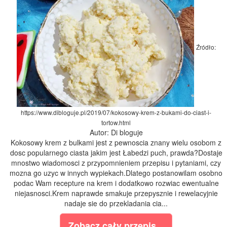
Źródło:
https://www.dibloguje.pl/2019/07/kokosowy-krem-z-bukami-do-ciast-i-
tortow.html
Autor: Di bloguje
Kokosowy krem z bulkami jest z pewnoscia znany wielu osobom z
dosc popularnego ciasta jakim jest Łabedzi puch, prawda?Dostaje
mnostwo wiadomosci z przypomnieniem przepisu i pytaniami, czy
mozna go uzyc w innych wypiekach.Dlatego postanowilam osobno
podac Wam recepture na krem i dodatkowo rozwiac ewentualne
niejasnosci.Krem naprawde smakuje przepysznie i rewelacyjnie
nadaje sie do przekladania cia...
Zobacz cały przepis...