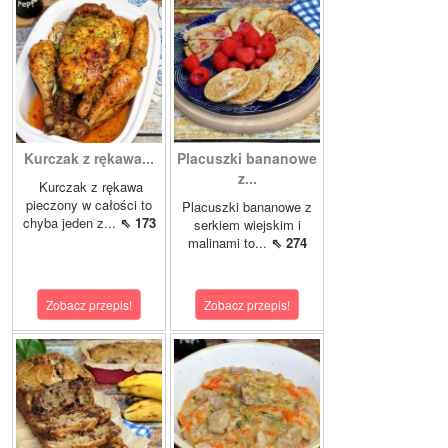
Kurczak z rękawa...
Placuszki bananowe
z...
Kurczak z rękawa
pieczony w całości to
Placuszki bananowe z
chyba jeden z...
⇖ 173
serkiem wiejskim i
malinami to...
⇖ 274
Zobacz przepis!
Zobacz przepis!