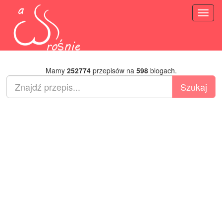
Toggl
naviga
Mamy
252774
przepisów na
598
blogach.