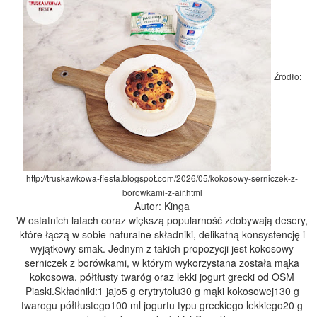
Źródło:
http://truskawkowa-fiesta.blogspot.com/2026/05/kokosowy-serniczek-z-
borowkami-z-air.html
Autor: Kinga
W ostatnich latach coraz większą popularność zdobywają desery,
które łączą w sobie naturalne składniki, delikatną konsystencję i
wyjątkowy smak. Jednym z takich propozycji jest kokosowy
serniczek z borówkami, w którym wykorzystana została mąka
kokosowa, półtłusty twaróg oraz lekki jogurt grecki od OSM
Piaski.Składniki:1 jajo5 g erytrytolu30 g mąki kokosowej130 g
twarogu półtłustego100 ml jogurtu typu greckiego lekkiego20 g