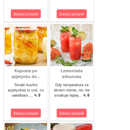
Zobacz przepis!
Zobacz przepis!
Kapusta po
Lemoniada
azjatycku do...
arbuzowa
Smaki kuchni
Gdy temperatura za
azjatyckiej to coś, co
oknem rośnie, nic nie
uwielbiam....
⇖ 8
smakuje lepiej...
⇖ 8
Zobacz przepis!
Zobacz przepis!