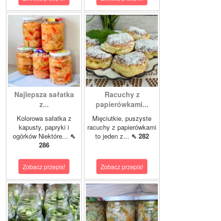
Najlepsza sałatka
Racuchy z
z...
papierówkami...
Kolorowa sałatka z
Mięciutkie, puszyste
kapusty, papryki i
racuchy z papierówkami
ogórków Niektóre...
⇖
to jeden z...
⇖ 282
286
Zobacz przepis!
Zobacz przepis!