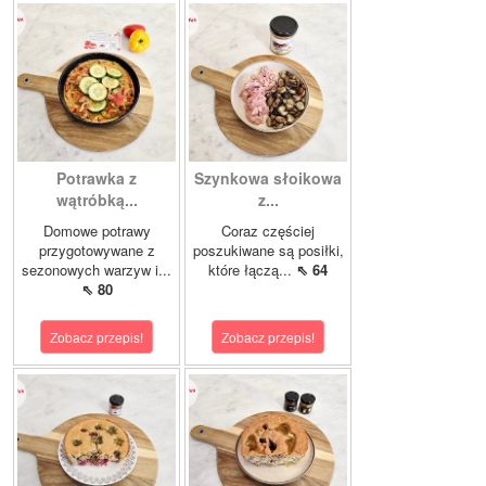
Potrawka z
Szynkowa słoikowa
wątróbką...
z...
Domowe potrawy
Coraz częściej
przygotowywane z
poszukiwane są posiłki,
sezonowych warzyw i...
które łączą...
⇖ 64
⇖ 80
Zobacz przepis!
Zobacz przepis!