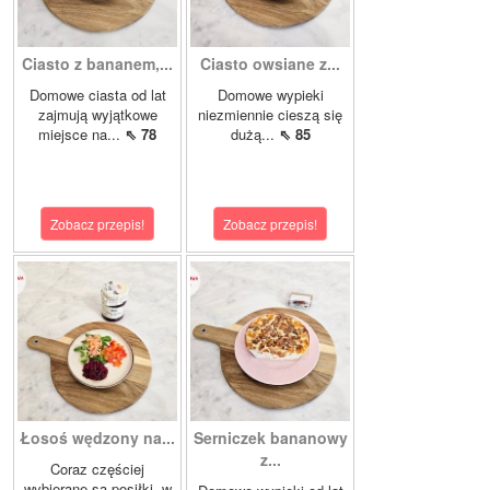
Ciasto z bananem,...
Ciasto owsiane z...
Domowe ciasta od lat
Domowe wypieki
zajmują wyjątkowe
niezmiennie cieszą się
miejsce na...
⇖ 78
dużą...
⇖ 85
Zobacz przepis!
Zobacz przepis!
Łosoś wędzony na...
Serniczek bananowy
z...
Coraz częściej
wybierane są posiłki, w