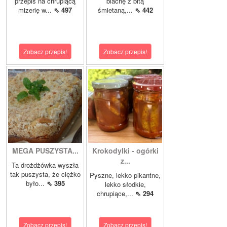
przepis na chrupiącą
blachę z bitą
mizerię w...
⇖ 497
śmietaną,...
⇖ 442
Zobacz przepis!
Zobacz przepis!
MEGA PUSZYSTA...
Krokodylki - ogórki
z...
Ta drożdżówka wyszła
tak puszysta, że ciężko
Pyszne, lekko pikantne,
było...
⇖ 395
lekko słodkie,
chrupiące,...
⇖ 294
Zobacz przepis!
Zobacz przepis!