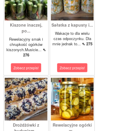
Kiszone inaczej,
Sałatka z kapusty i...
po...
Wakacje to dla wielu
czas odpoczynku. Dla
Rewelacyjny smak i
mnie jednak to...
⇖ 275
chrupkość ogórków
kiszonych.Musicie...
⇖
276
Zobacz przepis!
Zobacz przepis!
Drożdżówki z
Rewelacyjne ogórki
budyniem...
w...