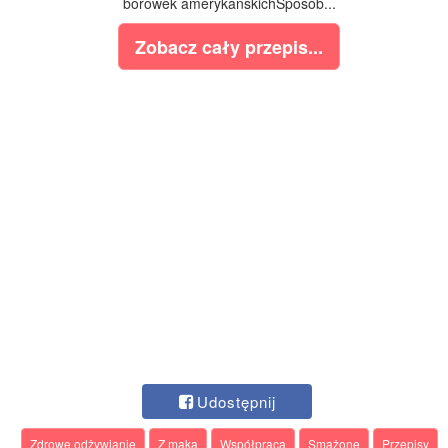
borówek amerykańskichSposób...
Zobacz cały przepis...
Udostępnij
Zdrowe odżywianie
Z mąką
Współpraca
Smażone
Przepisy