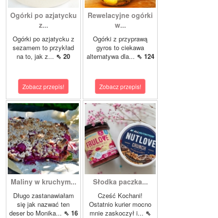
Ogórki po azjatycku
Rewelacyjne ogórki
z...
w...
Ogórki po azjatycku z
Ogórki z przyprawą
sezamem to przykład
gyros to ciekawa
na to, jak z...
⇖ 20
alternatywa dla...
⇖ 124
Zobacz przepis!
Zobacz przepis!
Maliny w kruchym...
Słodka paczka...
Długo zastanawiałam
Cześć Kochani!
się jak nazwać ten
Ostatnio kurier mocno
deser bo Monika...
⇖ 16
mnie zaskoczył i...
⇖