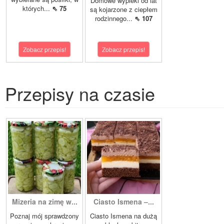
Domowe wypieki od lat
których...
⇖ 75
są kojarzone z ciepłem
rodzinnego...
⇖ 107
Zobacz przepis!
Zobacz przepis!
Przepisy na czasie
Mizeria na zimę w...
Ciasto Ismena –...
Poznaj mój sprawdzony
Ciasto Ismena na dużą