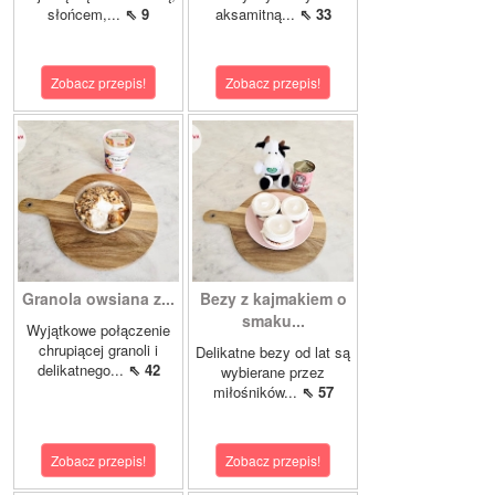
słońcem,...
⇖ 9
aksamitną...
⇖ 33
Zobacz przepis!
Zobacz przepis!
Granola owsiana z...
Bezy z kajmakiem o
smaku...
Wyjątkowe połączenie
chrupiącej granoli i
Delikatne bezy od lat są
delikatnego...
⇖ 42
wybierane przez
miłośników...
⇖ 57
Zobacz przepis!
Zobacz przepis!