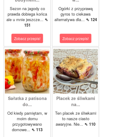
Sezon na jagody co
Ogórki z przyprawą
prawda dobiega końca
gyros to ciekawa
ale u mnie jeszcze...
⇖
alternatywa dla...
⇖ 124
151
Zobacz przepis!
Zobacz przepis!
Sałatka z patisona
Placek ze śliwkami
do...
na...
Od kiedy pamiętam, w
Ten placek ze śliwkami
moim domu
to nasze ciasto
przygotowywano
awaryjne. Nie...
⇖ 110
domowe...
⇖ 113