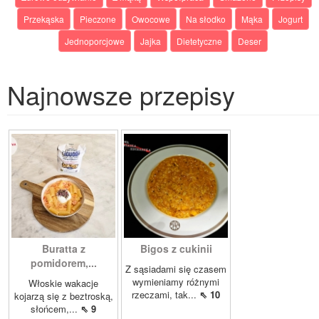
Przekąska
Pieczone
Owocowe
Na słodko
Mąka
Jogurt
Jednoporcjowe
Jajka
Dietetyczne
Deser
Najnowsze przepisy
Buratta z
Bigos z cukinii
pomidorem,...
Z sąsiadami się czasem
wymieniamy różnymi
Włoskie wakacje
rzeczami, tak...
⇖ 10
kojarzą się z beztroską,
słońcem,...
⇖ 9