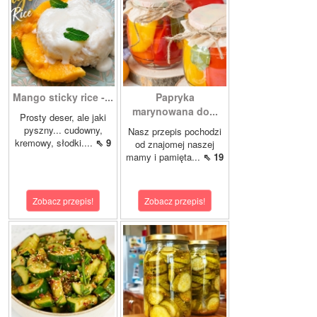
Mango sticky rice -...
Papryka
marynowana do...
Prosty deser, ale jaki
pyszny... cudowny,
Nasz przepis pochodzi
kremowy, słodki....
⇖ 9
od znajomej naszej
mamy i pamięta...
⇖ 19
Zobacz przepis!
Zobacz przepis!