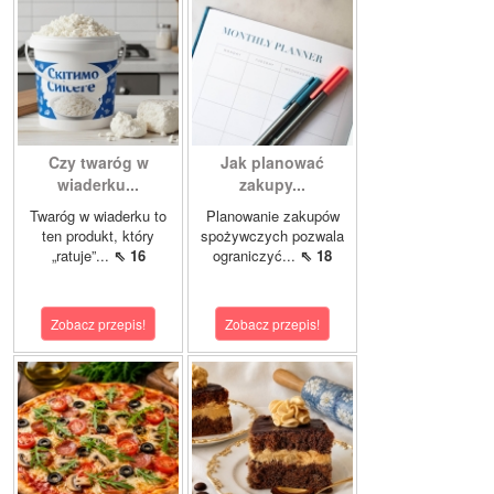
Czy twaróg w
Jak planować
wiaderku...
zakupy...
Twaróg w wiaderku to
Planowanie zakupów
ten produkt, który
spożywczych pozwala
„ratuje”...
⇖ 16
ograniczyć...
⇖ 18
Zobacz przepis!
Zobacz przepis!