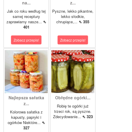
na...
z...
Jak co roku według tej
Pyszne, lekko pikantne,
samej receptury
lekko słodkie,
zaprawiamy nasze...
⇖
chrupiące,...
⇖ 355
401
Zobacz przepis!
Zobacz przepis!
Najlepsza sałatka
Obłędne ogórki...
z...
Robię te ogórki już
trzeci rok, są pyszne.
Kolorowa sałatka z
Zdecydowanie...
⇖ 323
kapusty, papryki i
ogórków Niektóre...
⇖
327