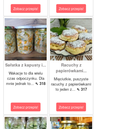
Zobacz przepis!
Zobacz przepis!
Sałatka z kapusty i...
Racuchy z
papierówkami...
Wakacje to dla wielu
czas odpoczynku. Dla
Mięciutkie, puszyste
mnie jednak to...
⇖ 318
racuchy z papierówkami
to jeden z...
⇖ 317
Zobacz przepis!
Zobacz przepis!