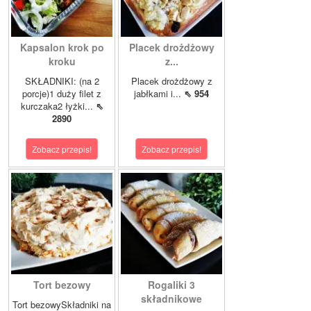
Kapsalon krok po
Placek drożdżowy
kroku
z...
SKŁADNIKI: (na 2
Placek drożdżowy z
porcje)1 duży filet z
jabłkami i...
⇖ 954
kurczaka2 łyżki...
⇖
2890
Zobacz przepis!
Zobacz przepis!
Tort bezowy
Rogaliki 3
składnikowe
Tort bezowySkładniki na