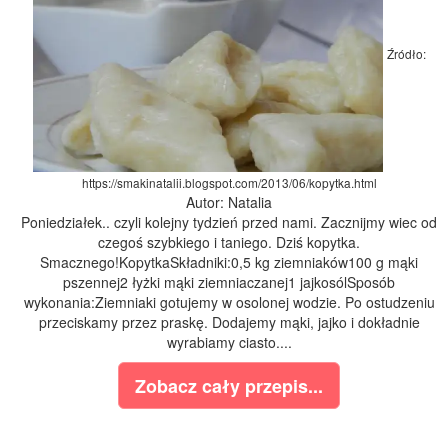
Źródło:
https://smakinatalii.blogspot.com/2013/06/kopytka.html
Autor: Natalia
Poniedziałek.. czyli kolejny tydzień przed nami. Zacznijmy wiec od
czegoś szybkiego i taniego. Dziś kopytka.
Smacznego!KopytkaSkładniki:0,5 kg ziemniaków100 g mąki
pszennej2 łyżki mąki ziemniaczanej1 jajkosólSposób
wykonania:Ziemniaki gotujemy w osolonej wodzie. Po ostudzeniu
przeciskamy przez praskę. Dodajemy mąki, jajko i dokładnie
wyrabiamy ciasto....
Zobacz cały przepis...