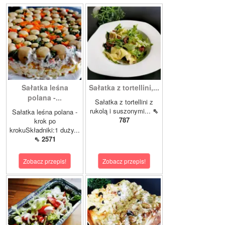
Sałatka leśna
Sałatka z tortellini,...
polana -...
Sałatka z tortellini z
rukolą i suszonymi...
⇖
Sałatka leśna polana -
787
krok po
krokuSkładniki:1 duży...
⇖ 2571
Zobacz przepis!
Zobacz przepis!