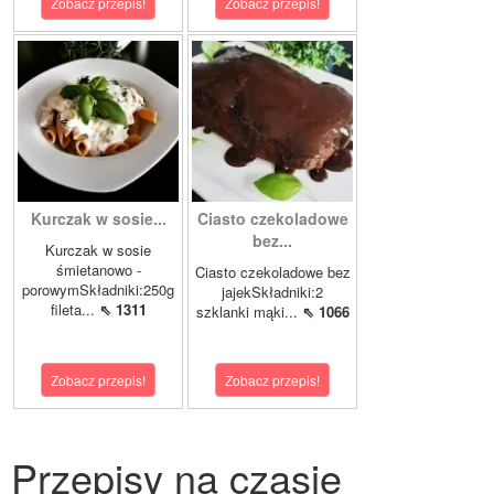
Zobacz przepis!
Zobacz przepis!
Kurczak w sosie...
Ciasto czekoladowe
bez...
Kurczak w sosie
śmietanowo -
Ciasto czekoladowe bez
porowymSkładniki:250g
jajekSkładniki:2
fileta...
⇖ 1311
szklanki mąki...
⇖ 1066
Zobacz przepis!
Zobacz przepis!
Przepisy na czasie