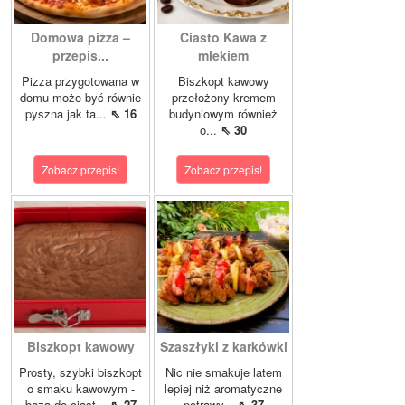
Domowa pizza –
Ciasto Kawa z
przepis...
mlekiem
Pizza przygotowana w
Biszkopt kawowy
domu może być równie
przełożony kremem
pyszna jak ta...
⇖ 16
budyniowym również
o...
⇖ 30
Zobacz przepis!
Zobacz przepis!
Biszkopt kawowy
Szaszłyki z karkówki
Prosty, szybki biszkopt
Nic nie smakuje latem
o smaku kawowym -
lepiej niż aromatyczne
baza do ciast...
⇖ 27
potrawy...
⇖ 37