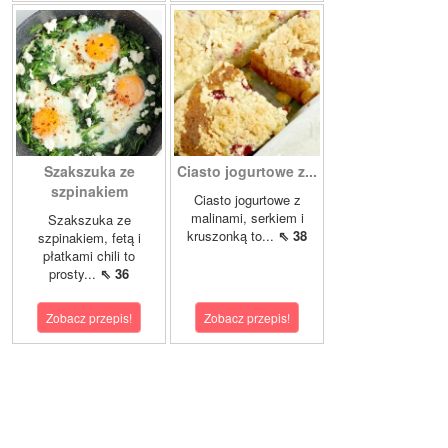
Szakszuka ze
Ciasto jogurtowe z...
szpinakiem
Ciasto jogurtowe z
malinami, serkiem i
Szakszuka ze
kruszonką to...
⇖ 38
szpinakiem, fetą i
płatkami chili to
prosty...
⇖ 36
Zobacz przepis!
Zobacz przepis!