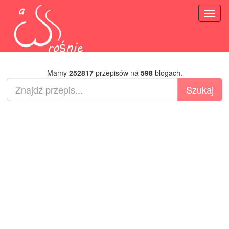
Toggl
naviga
Mamy
252817
przepisów na
598
blogach.