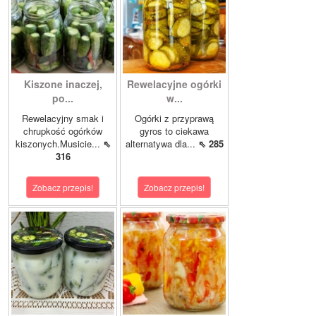
Kiszone inaczej,
Rewelacyjne ogórki
po...
w...
Rewelacyjny smak i
Ogórki z przyprawą
chrupkość ogórków
gyros to ciekawa
kiszonych.Musicie...
⇖
alternatywa dla...
⇖ 285
316
Zobacz przepis!
Zobacz przepis!