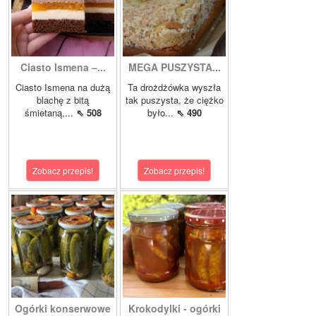
Ciasto Ismena –...
MEGA PUSZYSTA...
Ciasto Ismena na dużą
Ta drożdżówka wyszła
blachę z bitą
tak puszysta, że ciężko
śmietaną,...
⇖ 508
było...
⇖ 490
Zobacz przepis!
Zobacz przepis!
Ogórki konserwowe
Krokodylki - ogórki