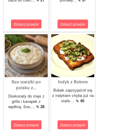
Zobacz przepis!
Zobacz przepis!
Sos tzatziki po
Indyk z Bobem
polsku z...
Bobek zaprzyjaźnił się
z indykiem chyba już na
Doskonały do mięs z
stałe....
⇖ 40
grilla i kanapek z
wędliną. Sos,...
⇖ 28
Zobacz przepis!
Zobacz przepis!