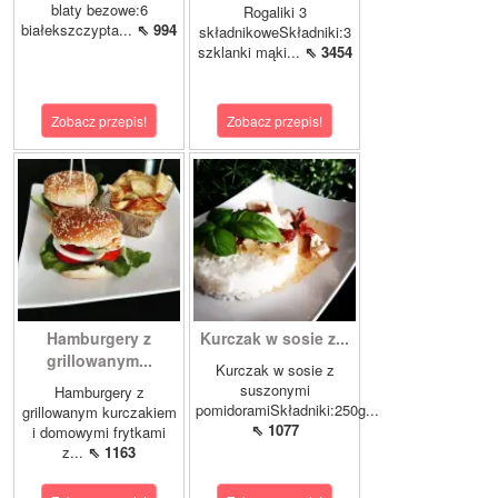
blaty bezowe:6
Rogaliki 3
białekszczypta...
⇖ 994
składnikoweSkładniki:3
szklanki mąki...
⇖ 3454
Zobacz przepis!
Zobacz przepis!
Hamburgery z
Kurczak w sosie z...
grillowanym...
Kurczak w sosie z
suszonymi
Hamburgery z
pomidoramiSkładniki:250g...
grillowanym kurczakiem
⇖ 1077
i domowymi frytkami
z...
⇖ 1163