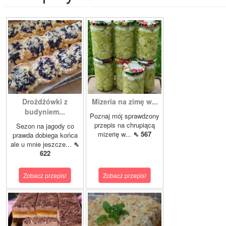
Drożdżówki z
Mizeria na zimę w...
budyniem...
Poznaj mój sprawdzony
przepis na chrupiącą
Sezon na jagody co
mizerię w...
⇖ 567
prawda dobiega końca
ale u mnie jeszcze...
⇖
622
Zobacz przepis!
Zobacz przepis!