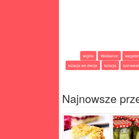
wigilia
Wielkanoc
wegetar
kolacja we dwoje
kolacja
karnawał
Najnowsze prz