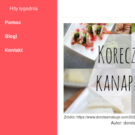
Hity tygodnia
Pomoc
Blogi
Kontakt
Źródło: https://www.dorotasmakuje.com/202
Autor: doro