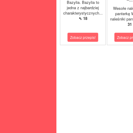
Bazylia. Bazylia to
jedna z najbardziej
Wesołe nal
charakterystycznych...
panterkę 
⇖ 18
naleśniki pan
31
Zobacz przepis!
Zobacz pr