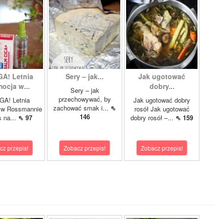
A! Letnia
Sery – jak...
Jak ugotować
ocja w...
dobry...
Sery – jak
przechowywać, by
A! Letnia
Jak ugotować dobry
zachować smak i...
⇖
 w Rossmannie
rosół Jak ugotować
146
s na...
⇖ 97
dobry rosół –...
⇖ 159
cz przepis!
Zobacz przepis!
Zobacz przepis!