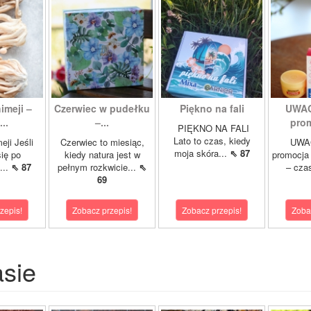
imeji –
Czerwiec w pudełku
Piękno na fali
UWAG
..
–...
prom
PIĘKNO NA FALI
Lato to czas, kiedy
eji Jeśli
Czerwiec to miesiąc,
UWAG
moja skóra...
⇖ 87
się po
kiedy natura jest w
promocja
...
⇖ 87
pełnym rozkwicie...
⇖
– cza
69
zepis!
Zobacz przepis!
Zobacz przepis!
Zoba
asie