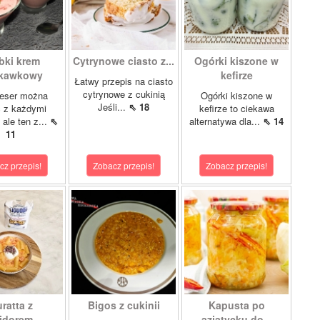
bki krem
Cytrynowe ciasto z...
Ogórki kiszone w
skawkowy
kefirze
Łatwy przepis na ciasto
cytrynowe z cukinią
eser można
Ogórki kiszone w
Jeśli...
⇖ 18
ć z każdymi
kefirze to ciekawa
ale ten z...
⇖
alternatywa dla...
⇖ 14
11
cz przepis!
Zobacz przepis!
Zobacz przepis!
ratta z
Bigos z cukinii
Kapusta po
dorem,...
azjatycku do...