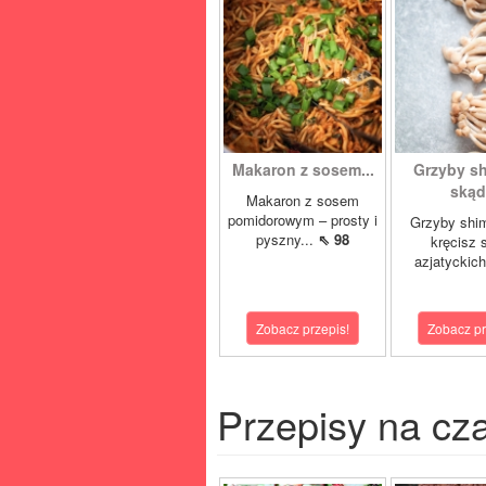
Makaron z sosem...
Grzyby sh
skąd.
Makaron z sosem
pomidorowym – prosty i
Grzyby shim
pyszny...
⇖ 98
kręcisz 
azjatyckich
Zobacz przepis!
Zobacz pr
Przepisy na cz