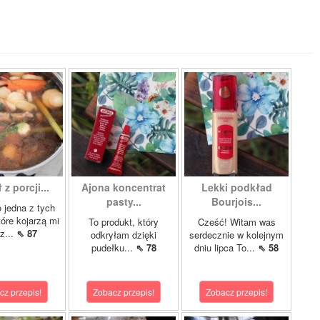
z porcji...
Ajona koncentrat
Lekki podkład
pasty...
Bourjois...
o jedna z tych
tóre kojarzą mi
To produkt, który
Cześć! Witam was
 z...
⇖ 87
odkryłam dzięki
serdecznie w kolejnym
pudełku...
⇖ 78
dniu lipca To...
⇖ 58
cz przepis!
Zobacz przepis!
Zobacz przepis!