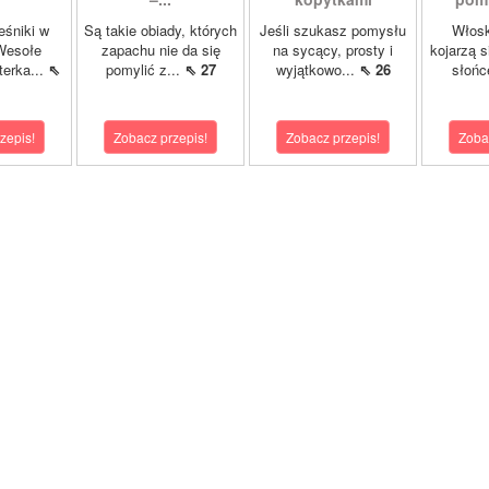
eśniki w
Są takie obiady, których
Jeśli szukasz pomysłu
Włosk
Wesołe
zapachu nie da się
na sycący, prosty i
kojarzą s
terka...
⇖
pomylić z...
⇖ 27
wyjątkowo...
⇖ 26
słońc
zepis!
Zobacz przepis!
Zobacz przepis!
Zoba