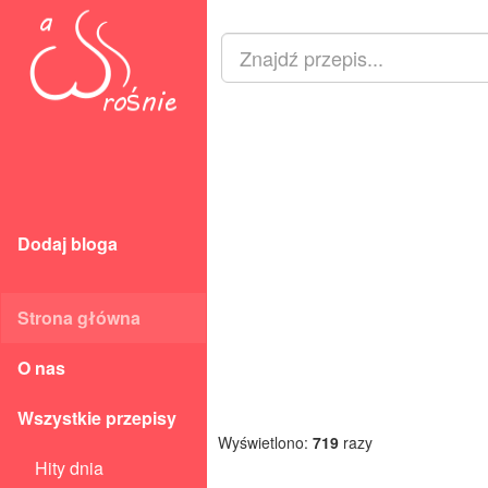
Dodaj bloga
Strona główna
O nas
Wszystkie przepisy
Wyświetlono:
719
razy
Hity dnia