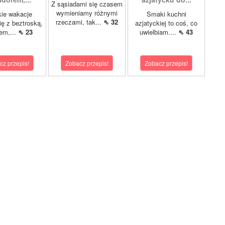
Z sąsiadami się czasem
wymieniamy różnymi
ie wakacje
Smaki kuchni
rzeczami, tak...
⇖ 32
ię z beztroską,
azjatyckiej to coś, co
em,...
⇖ 23
uwielbiam....
⇖ 43
cz przepis!
Zobacz przepis!
Zobacz przepis!