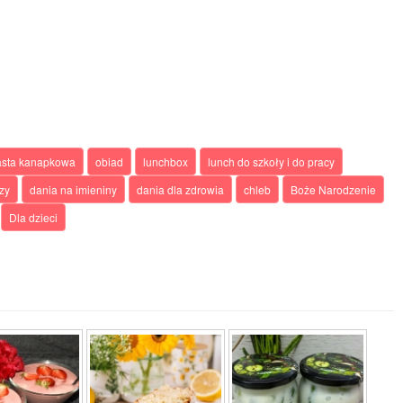
asta kanapkowa
obiad
lunchbox
lunch do szkoły i do pracy
zy
dania na imieniny
dania dla zdrowia
chleb
Boże Narodzenie
Dla dzieci