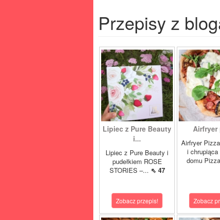
Przepisy z blog
Lipiec z Pure Beauty
Airfryer
i...
Airfryer Pizz
i chrupiąca
Lipiec z Pure Beauty i
domu Pizza
pudełkiem ROSE
STORIES –...
⇖ 47
Zobacz przepis!
Zobacz pr