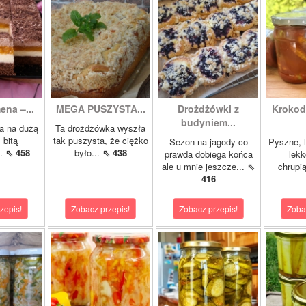
ena –...
MEGA PUSZYSTA...
Drożdżówki z
Krokody
budyniem...
a na dużą
Ta drożdżówka wyszła
 bitą
tak puszysta, że ciężko
Sezon na jagody co
Pyszne, l
..
⇖ 458
było...
⇖ 438
prawda dobiega końca
lekk
ale u mnie jeszcze...
⇖
chrupią
416
zepis!
Zobacz przepis!
Zobacz przepis!
Zoba