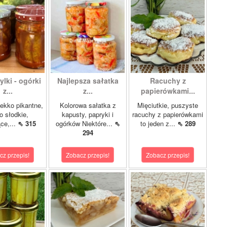
lki - ogórki
Najlepsza sałatka
Racuchy z
z...
z...
papierówkami...
ekko pikantne,
Kolorowa sałatka z
Mięciutkie, puszyste
o słodkie,
kapusty, papryki i
racuchy z papierówkami
ce,...
⇖ 315
ogórków Niektóre...
⇖
to jeden z...
⇖ 289
294
cz przepis!
Zobacz przepis!
Zobacz przepis!