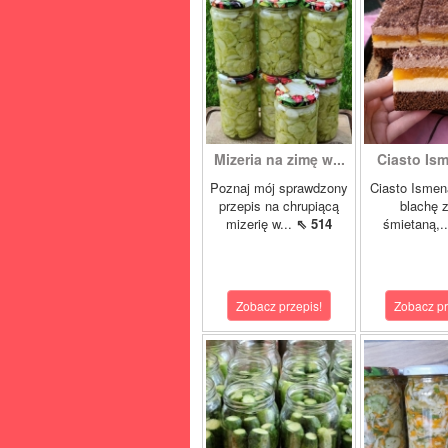
Mizeria na zimę w...
Ciasto Ism
Poznaj mój sprawdzony
Ciasto Ismen
przepis na chrupiącą
blachę z
mizerię w...
⇖ 514
śmietaną,.
Zobacz przepis!
Zobacz pr