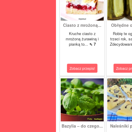
Ciasto z mrożoną...
Obłędne og
Kruche ciasto z
Robię te og
mrożoną żurawiną i
trzeci rok, 
pianką to...
⇖ 7
Zdecydowani
Zobacz przepis!
Zobacz pr
Bazylia – do czego...
Naleśniki 
–...