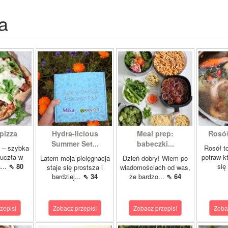
a
 pizza
Hydra-licious
Meal prep:
Rosół 
Summer Set...
babeczki...
a – szybka
Rosół t
 uczta w
potraw k
Latem moja pielęgnacja
Dzień dobry! Wiem po
...
⇖ 80
się
staje się prostsza i
wiadomościach od was,
bardziej...
⇖ 34
że bardzo...
⇖ 64
zepis!
Zobacz przepis!
Zobacz przepis!
Zoba