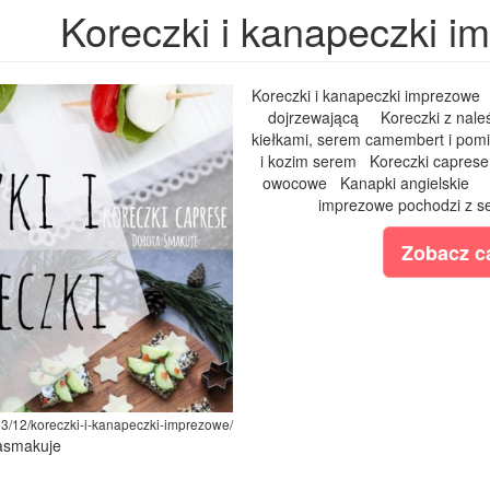
Koreczki i kanapeczki i
Koreczki i kanapeczki imprezowe 
dojrzewającą Koreczki z naleś
kiełkami, serem camembert i pomi
i kozim serem Koreczki caprese 
owocowe Kanapki angielskie Mi
imprezowe pochodzi z se
Zobacz ca
3/12/koreczki-i-kanapeczki-imprezowe/
tasmakuje