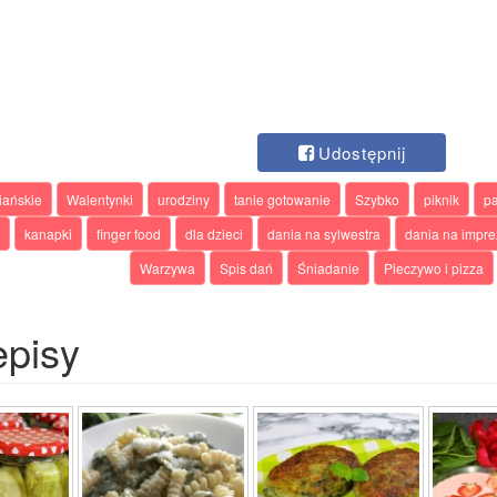
Udostępnij
iańskie
Walentynki
urodziny
tanie gotowanie
Szybko
piknik
p
kanapki
finger food
dla dzieci
dania na sylwestra
dania na impre
Warzywa
Spis dań
Śniadanie
Pieczywo i pizza
episy