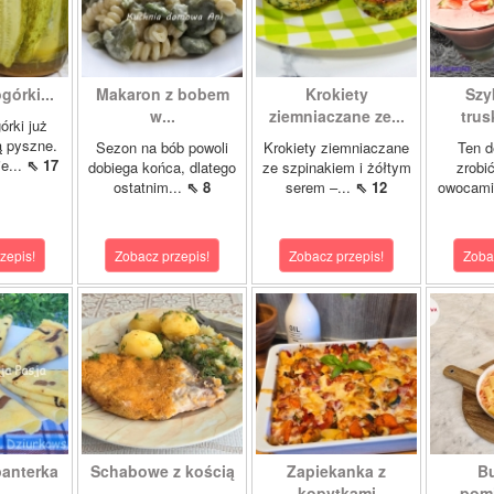
órki...
Makaron z bobem
Krokiety
Szy
w...
ziemniaczane ze...
tru
órki już
są pyszne.
Sezon na bób powoli
Krokiety ziemniaczane
Ten d
e...
⇖ 17
dobiega końca, dlatego
ze szpinakiem i żółtym
zrobi
ostatnim...
⇖ 8
serem –...
⇖ 12
owocami 
zepis!
Zobacz przepis!
Zobacz przepis!
Zoba
panterka
Schabowe z kością
Zapiekanka z
Bu
–...
kopytkami
pomi