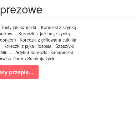
mprezowe
Tosty jak koreczki Koreczki z szynką
ników Koreczki z jajkiem, szynką,
dorkiem Koreczki z grillowaną cukinia
Koreczki z jajka i łososia Szaszłyki
ni … Artykuł Koreczki i kanapeczki
rwisu Dorota Smakuje życie.
ły przepis...