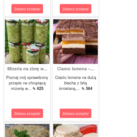
Zobacz przepis!
Zobacz przepis!
Mizeria na zimę w...
Ciasto Ismena –...
Poznaj mój sprawdzony
Ciasto Ismena na dużą
przepis na chrupiącą
blachę z bitą
mizerię w...
⇖ 625
śmietaną,...
⇖ 564
Zobacz przepis!
Zobacz przepis!