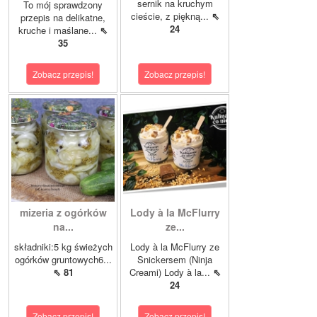
sernik na kruchym
To mój sprawdzony
cieście, z piękną...
⇖
przepis na delikatne,
24
kruche i maślane...
⇖
35
Zobacz przepis!
Zobacz przepis!
mizeria z ogórków
Lody à la McFlurry
na...
ze...
składniki:5 kg świeżych
Lody à la McFlurry ze
ogórków gruntowych6...
Snickersem (Ninja
⇖ 81
Creami) Lody à la...
⇖
24
Zobacz przepis!
Zobacz przepis!