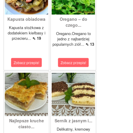
Kapusta obiadowa
Oregano – do
czego...
Kapusta stożkowa z
dodatekiem kiełbasy i
Oregano.Oregano to
przecieru...
⇖ 19
jedno z najbardziej
popularnych ziół...
⇖ 13
Zobacz przepis!
Zobacz przepis!
Najlepsze kruche
Sernik z jasnym i...
ciasto...
Delikatny, kremowy