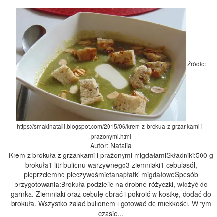
Źródło:
https://smakinatalii.blogspot.com/2015/06/krem-z-brokua-z-grzankami-i-
prazonymi.html
Autor: Natalia
Krem z brokuła z grzankami i prażonymi migdałamiSkładniki:500 g
brokuła1 litr bulionu warzywnego3 ziemniaki1 cebulasól,
pieprzciemne pieczywośmietanapłatki migdałoweSposób
przygotowania:Brokuła podzielic na drobne różyczki, włożyć do
garnka. Ziemniaki oraz cebulę obrać i pokroić w kostkę, dodać do
brokuła. Wszystko zalać bulionem i gotować do miekkości. W tym
czasie...