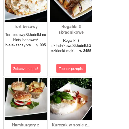
Tort bezowy
Rogaliki 3
składnikowe
Tort bezowySkładniki na
blaty bezowe:6
Rogaliki 3
białekszczypta...
⇖ 995
składnikoweSkładniki:3
szklanki mąki...
⇖ 3455
Zobacz przepis!
Zobacz przepis!
Hamburgery z
Kurczak w sosie z...