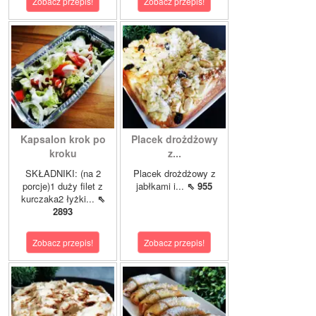
Zobacz przepis!
Zobacz przepis!
Kapsalon krok po
Placek drożdżowy
kroku
z...
SKŁADNIKI: (na 2
Placek drożdżowy z
porcje)1 duży filet z
jabłkami i...
⇖ 955
kurczaka2 łyżki...
⇖
2893
Zobacz przepis!
Zobacz przepis!