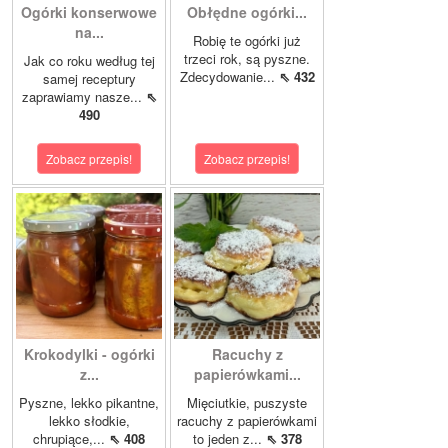
Ogórki konserwowe
Obłędne ogórki...
na...
Robię te ogórki już
trzeci rok, są pyszne.
Jak co roku według tej
Zdecydowanie...
⇖ 432
samej receptury
zaprawiamy nasze...
⇖
490
Zobacz przepis!
Zobacz przepis!
Krokodylki - ogórki
Racuchy z
z...
papierówkami...
Pyszne, lekko pikantne,
Mięciutkie, puszyste
lekko słodkie,
racuchy z papierówkami
chrupiące,...
⇖ 408
to jeden z...
⇖ 378