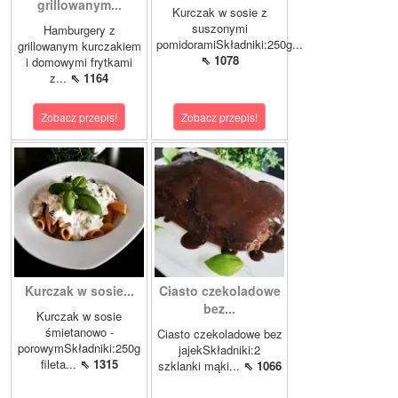
grillowanym...
Kurczak w sosie z
suszonymi
Hamburgery z
pomidoramiSkładniki:250g...
grillowanym kurczakiem
⇖ 1078
i domowymi frytkami
z...
⇖ 1164
Zobacz przepis!
Zobacz przepis!
Kurczak w sosie...
Ciasto czekoladowe
bez...
Kurczak w sosie
śmietanowo -
Ciasto czekoladowe bez
porowymSkładniki:250g
jajekSkładniki:2
fileta...
⇖ 1315
szklanki mąki...
⇖ 1066