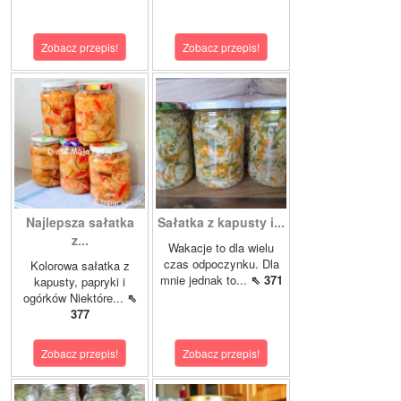
Zobacz przepis!
Zobacz przepis!
Najlepsza sałatka
Sałatka z kapusty i...
z...
Wakacje to dla wielu
czas odpoczynku. Dla
Kolorowa sałatka z
mnie jednak to...
⇖ 371
kapusty, papryki i
ogórków Niektóre...
⇖
377
Zobacz przepis!
Zobacz przepis!