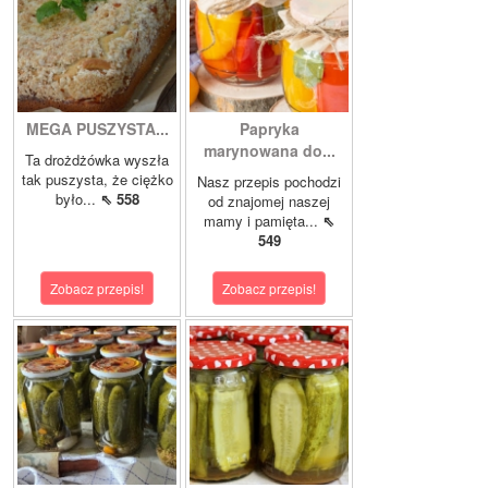
MEGA PUSZYSTA...
Papryka
marynowana do...
Ta drożdżówka wyszła
tak puszysta, że ciężko
Nasz przepis pochodzi
było...
⇖ 558
od znajomej naszej
mamy i pamięta...
⇖
549
Zobacz przepis!
Zobacz przepis!