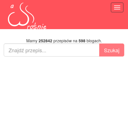
Toggl
naviga
Mamy
252842
przepisów na
598
blogach.