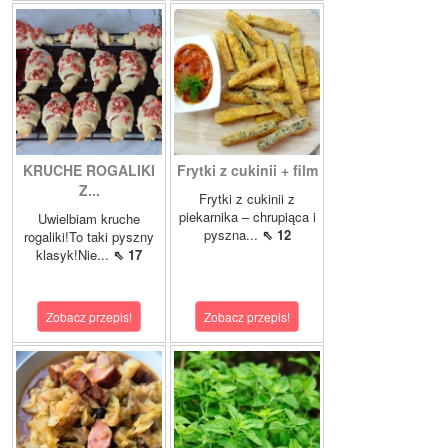
KRUCHE ROGALIKI
Frytki z cukinii + film
Z...
Frytki z cukinii z
piekarnika – chrupiąca i
Uwielbiam kruche
pyszna...
⇖ 12
rogaliki!To taki pyszny
klasyk!Nie...
⇖ 17
Zobacz przepis!
Zobacz przepis!