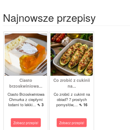
Najnowsze przepisy
Ciasto
Co zrobić z cukinii
brzoskwiniowa...
na...
Ciasto Brzoskwiniowa
Co zrobić z cukinii na
Chmurka z ciepłymi
obiad? 7 prostych
lodami to lekki...
⇖ 3
pomysłów,...
⇖ 16
Zobacz przepis!
Zobacz przepis!