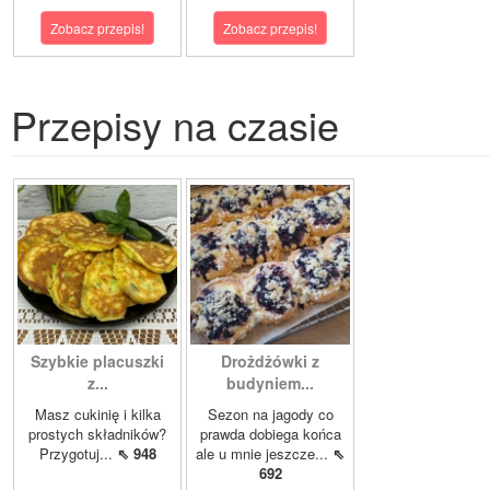
Zobacz przepis!
Zobacz przepis!
Przepisy na czasie
Szybkie placuszki
Drożdżówki z
z...
budyniem...
Masz cukinię i kilka
Sezon na jagody co
prostych składników?
prawda dobiega końca
Przygotuj...
⇖ 948
ale u mnie jeszcze...
⇖
692