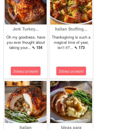
Jerk Turkey...
Italian Stuffing...
Oh my goodness, have
Thanksgiving is such a
you ever thought about
magical time of year,
taking your...
⇖ 154
isn’t it?...
⇖ 173
Zobacz przepis!
Zobacz przepis!
Italian
Ideas para