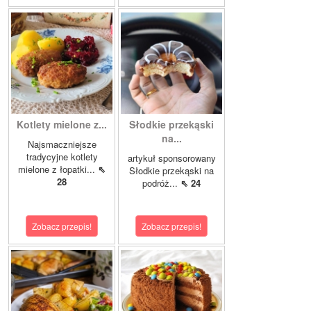
Kotlety mielone z...
Słodkie przekąski
na...
Najsmaczniejsze
tradycyjne kotlety
artykuł sponsorowany
mielone z łopatki...
⇖
Słodkie przekąski na
28
podróż...
⇖ 24
Zobacz przepis!
Zobacz przepis!