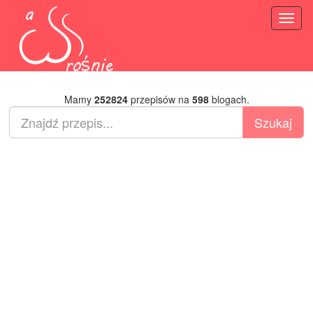
Toggl
naviga
Mamy
252824
przepisów na
598
blogach.