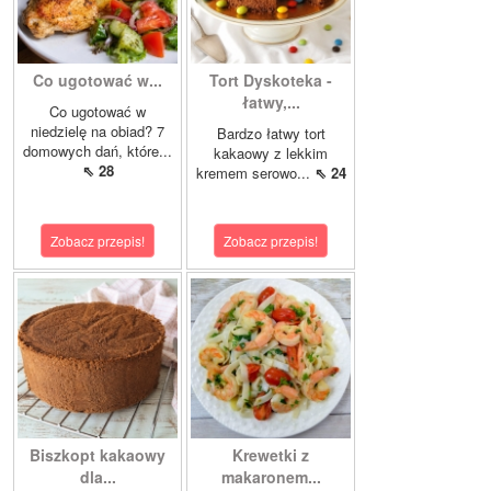
Co ugotować w...
Tort Dyskoteka -
łatwy,...
Co ugotować w
niedzielę na obiad? 7
Bardzo łatwy tort
domowych dań, które...
kakaowy z lekkim
⇖ 28
kremem serowo...
⇖ 24
Zobacz przepis!
Zobacz przepis!
Biszkopt kakaowy
Krewetki z
dla...
makaronem...