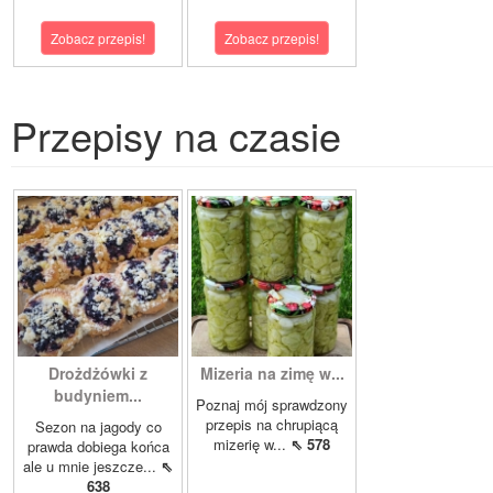
Zobacz przepis!
Zobacz przepis!
Przepisy na czasie
Drożdżówki z
Mizeria na zimę w...
budyniem...
Poznaj mój sprawdzony
przepis na chrupiącą
Sezon na jagody co
mizerię w...
⇖ 578
prawda dobiega końca
ale u mnie jeszcze...
⇖
638