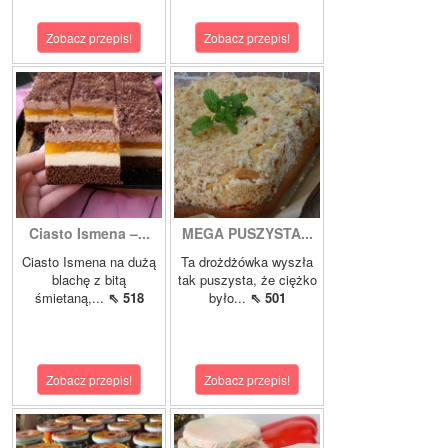
Zobacz przepis!
Zobacz przepis!
Ciasto Ismena –...
MEGA PUSZYSTA...
Ciasto Ismena na dużą
Ta drożdżówka wyszła
blachę z bitą
tak puszysta, że ciężko
śmietaną,...
⇖ 518
było...
⇖ 501
Zobacz przepis!
Zobacz przepis!