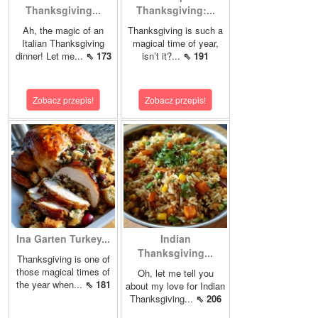
Thanksgiving...
Thanksgiving:...
Ah, the magic of an
Thanksgiving is such a
Italian Thanksgiving
magical time of year,
dinner! Let me...
⇖ 173
isn’t it?...
⇖ 191
Zobacz przepis!
Zobacz przepis!
Ina Garten Turkey...
Indian
Thanksgiving...
Thanksgiving is one of
those magical times of
Oh, let me tell you
the year when...
⇖ 181
about my love for Indian
Thanksgiving...
⇖ 206