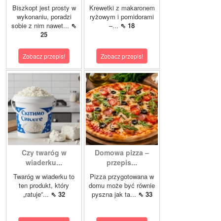
Biszkopt jest prosty w
Krewetki z makaronem
wykonaniu, poradzi
ryżowym i pomidorami
sobie z nim nawet...
⇖
–...
⇖ 18
25
Zobacz przepis!
Zobacz przepis!
Czy twaróg w
Domowa pizza –
wiaderku...
przepis...
Twaróg w wiaderku to
Pizza przygotowana w
ten produkt, który
domu może być równie
„ratuje”...
⇖ 32
pyszna jak ta...
⇖ 33