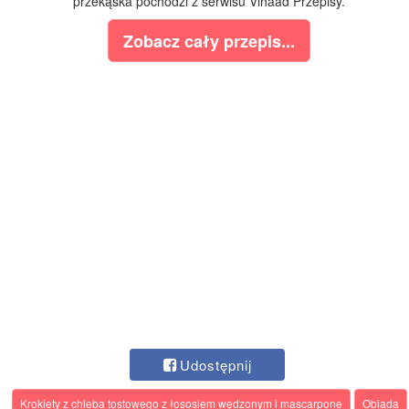
przekąska pochodzi z serwisu Vihaad Przepisy.
Zobacz cały przepis...
Udostępnij
Krokiety z chleba tostowego z łososiem wędzonym i mascarpone
Obiada