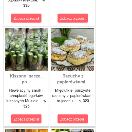
335
Zobacz przepis!
Zobacz przepis!
Kiszone inaczej,
Racuchy z
po...
papierówkami...
Rewelacyjny smak i
Mięciutkie, puszyste
chrupkość ogórków
racuchy z papierówkami
kiszonych.Musicie...
⇖
to jeden z...
⇖ 323
325
Zobacz przepis!
Zobacz przepis!