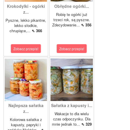
Krokodylki - ogórki
Obłędne ogórki...
z...
Robię te ogórki już
trzeci rok, są pyszne.
Pyszne, lekko pikantne,
Zdecydowanie...
⇖ 356
lekko słodkie,
chrupiące,...
⇖ 366
Zobacz przepis!
Zobacz przepis!
Najlepsza sałatka
Sałatka z kapusty i...
z...
Wakacje to dla wielu
czas odpoczynku. Dla
Kolorowa sałatka z
mnie jednak to...
⇖ 329
kapusty, papryki i
ogórków Niektóre...
⇖