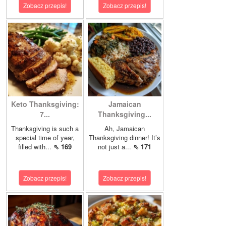
Zobacz przepis!
Zobacz przepis!
Keto Thanksgiving:
Jamaican
7...
Thanksgiving...
Thanksgiving is such a
Ah, Jamaican
special time of year,
Thanksgiving dinner! It’s
filled with...
⇖ 169
not just a...
⇖ 171
Zobacz przepis!
Zobacz przepis!