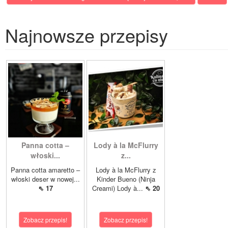
Najnowsze przepisy
Panna cotta –
Lody à la McFlurry
włoski...
z...
Panna cotta amaretto –
Lody à la McFlurry z
włoski deser w nowej...
Kinder Bueno (Ninja
⇖ 17
Creami) Lody à...
⇖ 20
Zobacz przepis!
Zobacz przepis!