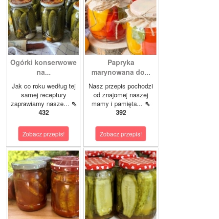
Ogórki konserwowe
Papryka
na...
marynowana do...
Jak co roku według tej
Nasz przepis pochodzi
samej receptury
od znajomej naszej
zaprawiamy nasze...
⇖
mamy i pamięta...
⇖
432
392
Zobacz przepis!
Zobacz przepis!