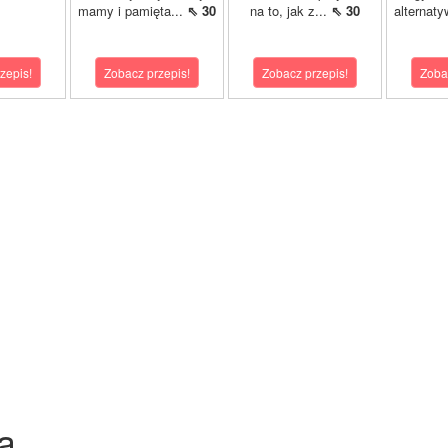
mamy i pamięta...
⇖ 30
na to, jak z...
⇖ 30
alternaty
zepis!
Zobacz przepis!
Zobacz przepis!
Zoba
a