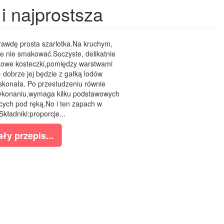
i najprostsza
prawdę prosta szarlotka.Na kruchym,
e nie smakować.Soczyste, delikatnie
owe kosteczki,pomiędzy warstwami
 dobrze jej będzie z gałką lodów
skonała. Po przestudzeniu równie
wykonaniu,wymaga kilku podstawowych
cych pod ręką.No i ten zapach w
ładniki:proporcje...
ły przepis...