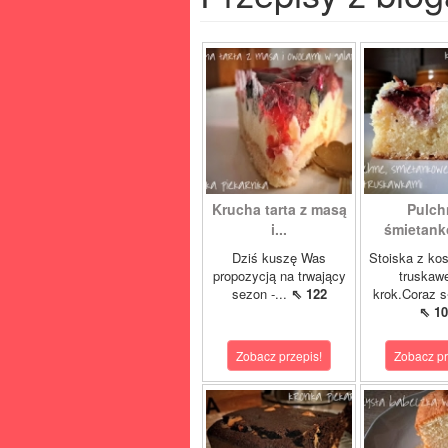
Krucha tarta z masą
Pulch
i...
śmietanko
Dziś kuszę Was
Stoiska z ko
propozycją na trwający
truskaw
sezon -...
⇖ 122
krok.Coraz s
⇖ 10
Zobacz przepis!
Zobacz pr