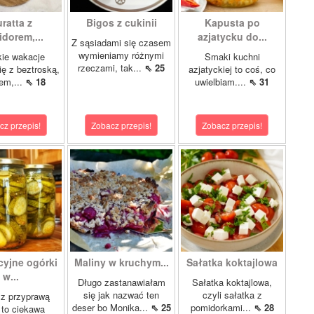
ratta z
Bigos z cukinii
Kapusta po
dorem,...
azjatycku do...
Z sąsiadami się czasem
wymieniamy różnymi
ie wakacje
Smaki kuchni
rzeczami, tak...
⇖ 25
ię z beztroską,
azjatyckiej to coś, co
em,...
⇖ 18
uwielbiam....
⇖ 31
cz przepis!
Zobacz przepis!
Zobacz przepis!
cyjne ogórki
Maliny w kruchym...
Sałatka koktajlowa
w...
Długo zastanawiałam
Sałatka koktajlowa,
się jak nazwać ten
czyli sałatka z
 z przyprawą
deser bo Monika...
⇖ 25
pomidorkami...
⇖ 28
 to ciekawa