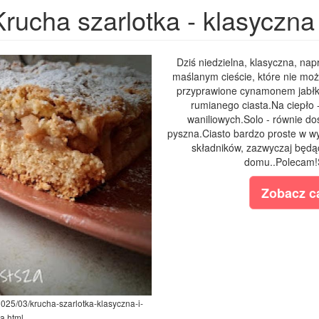
Krucha szarlotka - klasyczna 
Dziś niedzielna, klasyczna, na
maślanym cieście, które nie moż
przyprawione cynamonem jabłk
rumianego ciasta.Na ciepło -
waniliowych.Solo - równie do
pyszna.Ciasto bardzo proste w 
składników, zazwyczaj będą
domu..Polecam!Sk
Zobacz ca
2025/03/krucha-szarlotka-klasyczna-i-
a.html