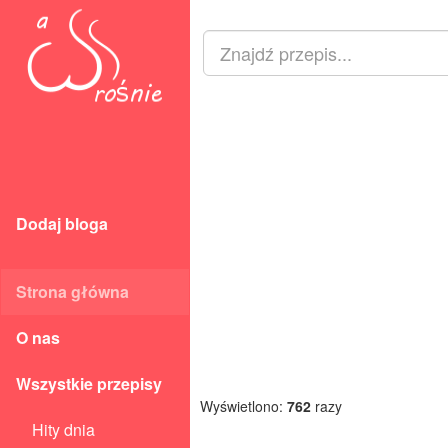
Dodaj bloga
Strona główna
O nas
Wszystkie przepisy
Wyświetlono:
762
razy
Hity dnia