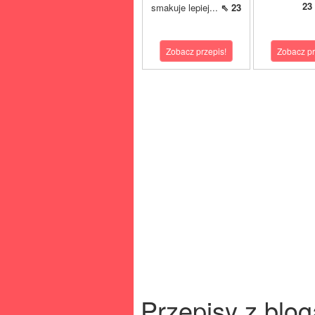
23
smakuje lepiej...
⇖ 23
Zobacz przepis!
Zobacz pr
Przepisy z blog