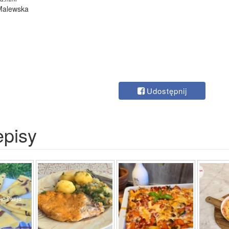
Malewska
Udostępnij
episy