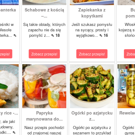
panterka
Schabowe z kością
Zapiekanka z
Bu
–...
kopytkami
pomi
eśniki w
Są takie obiady, których
Jeśli szukasz pomysłu
Włosk
Wesołe
zapachu nie da się
na sycący, prosty i
kojarzą s
terka...
⇖
pomylić z...
⇖ 18
wyjątkowo...
⇖ 16
słońc
zepis!
Zobacz przepis!
Zobacz przepis!
Zoba
 rice -...
Papryka
Ogórki po azjatycku
Rewela
marynowana do...
z...
, ale jaki
cudowny,
Nasz przepis pochodzi
Ogórki po azjatycku z
Ogórki
dki....
⇖
od znajomej naszej
sezamem to przykład
gyros