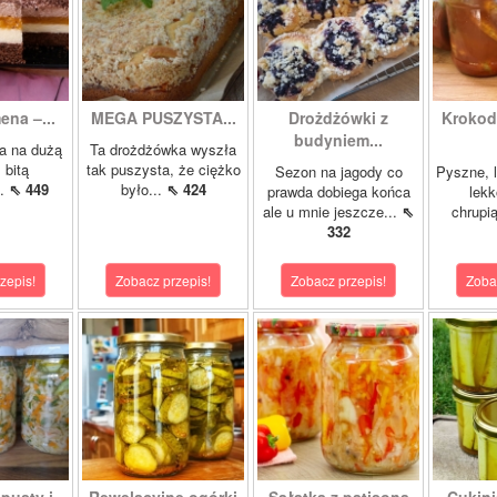
ena –...
MEGA PUSZYSTA...
Drożdżówki z
Krokody
budyniem...
a na dużą
Ta drożdżówka wyszła
 bitą
tak puszysta, że ciężko
Sezon na jagody co
Pyszne, l
..
⇖ 449
było...
⇖ 424
prawda dobiega końca
lekk
ale u mnie jeszcze...
⇖
chrupią
332
zepis!
Zobacz przepis!
Zobacz przepis!
Zoba