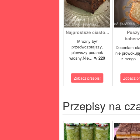
Najprostsze ciasto...
Puszy
babeczk
Mroźny był
przedwczorajszy,
Doceniam cia
pierwszy poranek
nie prowokują
wiosny.Nie...
⇖ 220
z czego..
Zobacz przepis!
Zobacz pr
Przepisy na cz