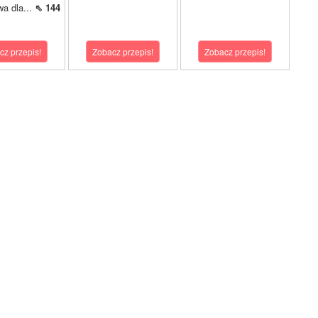
wa dla...
⇖ 144
cz przepis!
Zobacz przepis!
Zobacz przepis!