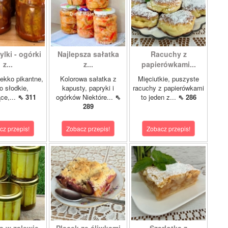
lki - ogórki
Najlepsza sałatka
Racuchy z
z...
z...
papierówkami...
ekko pikantne,
Kolorowa sałatka z
Mięciutkie, puszyste
o słodkie,
kapusty, papryki i
racuchy z papierówkami
ce,...
⇖ 311
ogórków Niektóre...
⇖
to jeden z...
⇖ 286
289
cz przepis!
Zobacz przepis!
Zobacz przepis!