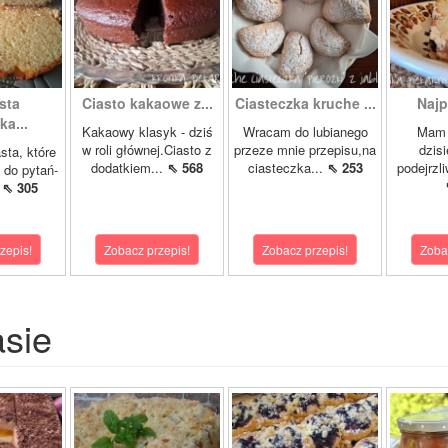
sta
Ciasto kakaowe z...
Ciasteczka kruche ...
Najp
a...
Kakaowy klasyk - dziś
Wracam do lubianego
Mam 
w roli głównej.Ciasto z
przeze mnie przepisu,na
dzis
sta, które
dodatkiem...
⇖ 568
ciasteczka...
⇖ 253
podejrzl
 do pytań-
.
⇖ 305
zepis!
Zobacz przepis!
Zobacz przepis!
Zoba
asie