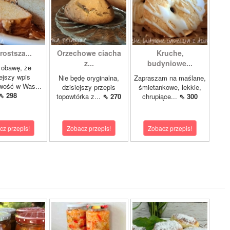
rostsza...
Orzechowe ciacha
Kruche,
z...
budyniowe...
obawę, że
iejszy wpis
Nie będę oryginalna,
Zapraszam na maślane,
iwość w Was...
dzisiejszy przepis
śmietankowe, lekkie,
⇖ 298
topowtórka z...
⇖ 270
chrupiące...
⇖ 300
cz przepis!
Zobacz przepis!
Zobacz przepis!