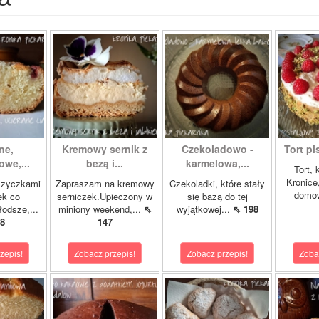
ne,
Kremowy sernik z
Czekoladowo -
Tort pi
we,...
bezą i...
karmelowa,...
Tort, 
Kronice
szyczkami
Zapraszam na kremowy
Czekoladki, które stały
domo
ek co
serniczek.Upieczony w
się bazą do tej
łodsze,...
miniony weekend,...
⇖
wyjątkowej...
⇖ 198
8
147
zepis!
Zobacz przepis!
Zobacz przepis!
Zoba