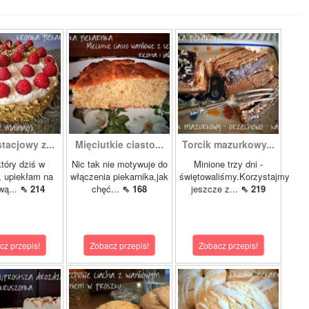
stacjowy z...
Mięciutkie ciasto...
Torcik mazurkowy...
który dziś w
Nic tak nie motywuje do
Minione trzy dni -
, upiekłam na
włączenia piekarnika,jak
świętowaliśmy.Korzystajmy
wą...
⇖ 214
chęć...
⇖ 168
jeszcze z...
⇖ 219
cz przepis!
Zobacz przepis!
Zobacz przepis!