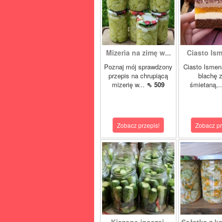
Mizeria na zimę w...
Ciasto Ism
Poznaj mój sprawdzony
Ciasto Ismen
przepis na chrupiącą
blachę z
mizerię w...
⇖ 509
śmietaną,.
Zobacz przepis!
Zobacz pr