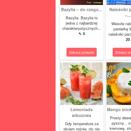
Bazylia – do czego...
Naleśniki 
–...
Bazylia. Bazylia to
jedna z najbardziej
Wesołe nal
charakterystycznych...
panterkę 
⇖ 4
naleśniki pan
20
Zobacz przepis!
Zobacz pr
Lemoniada
Mango sticky
arbuzowa
Prosty deser
pyszny... 
Gdy temperatura za
kremowy, sło
oknem rośnie, nic nie