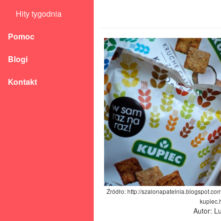
Hity tygodnia
Pomoc
Blogi
Kontakt
Źródło: http://szalonapatelnia.blogspot.c
kupiec.
Autor: L