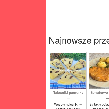
Najnowsze prz
Naleśniki panterka
Schabowe 
–...
–...
Wesołe naleśniki w
Są takie obia
panterkę Wesołe
zapachu ni