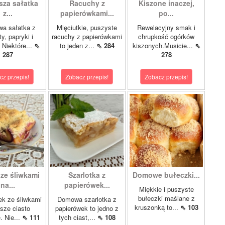
sza sałatka
Racuchy z
Kiszone inaczej,
z...
papierówkami...
po...
wa sałatka z
Mięciutkie, puszyste
Rewelacyjny smak i
y, papryki i
racuchy z papierówkami
chrupkość ogórków
 Niektóre...
⇖
to jeden z...
⇖ 284
kiszonych.Musicie...
⇖
287
278
cz przepis!
Zobacz przepis!
Zobacz przepis!
 ze śliwkami
Szarlotka z
Domowe bułeczki...
na...
papierówek...
Miękkie i puszyste
bułeczki maślane z
ek ze śliwkami
Domowa szarlotka z
kruszonką to...
⇖ 103
asze ciasto
papierówek to jedno z
. Nie...
⇖ 111
tych ciast,...
⇖ 108