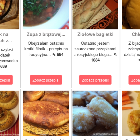
k na
Zupa z brązowej...
Ziołowe bagietki
Chl
h z...
Obejrzalam ostatnio
Ostatnio jestem
Z bij
krotki filmik - przepis na
zauroczona przepisami
zdecy
 szybki
tradycyjna...
⇖ 684
z rosyjskiego bloga...
⇖
dzisiaj n
odatek
1084
wprowadza
 639
zepis!
Zobacz przepis!
Zobacz przepis!
Zoba