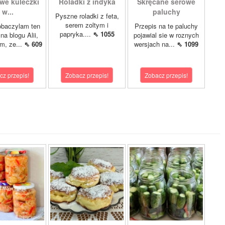
we kuleczki
Roladki z indyka
Skręcane serowe
w...
paluchy
Pyszne roladki z feta,
serem zoltym i
obaczylam ten
Przepis na te paluchy
papryka....
⇖ 1055
na blogu Alii,
pojawial sie w roznych
m, ze...
⇖ 609
wersjach na...
⇖ 1099
cz przepis!
Zobacz przepis!
Zobacz przepis!