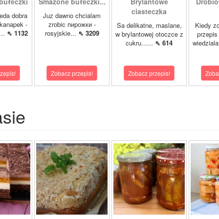
bułeczki
Smażone bułeczki...
Brylantowe
Drobio
ciasteczka
beda dobra
Juz dawno chcialam
kanapek -
zrobic пирожки -
Sa delikatne, maslane,
Kiedy z
...
⇖ 1132
rosyjskie...
⇖ 3209
w brylantowej otoczce z
przepis 
cukru......
⇖ 614
wiedziala
zepis!
Zobacz przepis!
Zobacz przepis!
Zoba
asie