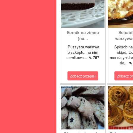
Sernik na zimno
Schabi
(na...
warzywac
Puszysta warstwa
Sposob na
biszkoptu, na nim
obiad. D
sernikowa...
⇖ 767
mandarynki 
do...
⇖
Zobacz przepis!
Zobacz pr