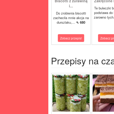
Biscotti z żurawiną
Zakręcone 
i...
Te buleczki 
podstawa do 
Do zrobienia biscotti
zarowno tych
zachecila mnie akcja na
durszlaku,...
⇖ 680
Zobacz przepis!
Zobacz pr
Przepisy na cz