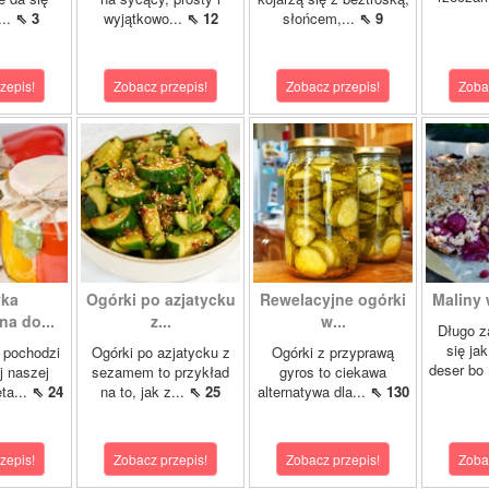
...
⇖ 3
wyjątkowo...
⇖ 12
słońcem,...
⇖ 9
zepis!
Zobacz przepis!
Zobacz przepis!
Zoba
yka
Ogórki po azjatycku
Rewelacyjne ogórki
Maliny 
a do...
z...
w...
Długo z
się ja
 pochodzi
Ogórki po azjatycku z
Ogórki z przyprawą
deser bo
j naszej
sezamem to przykład
gyros to ciekawa
ta...
⇖ 24
na to, jak z...
⇖ 25
alternatywa dla...
⇖ 130
zepis!
Zobacz przepis!
Zobacz przepis!
Zoba