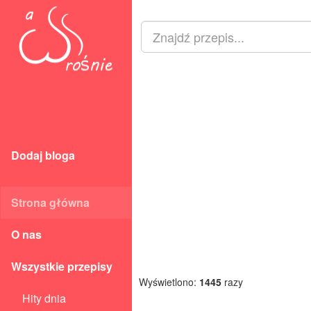
Dodaj bloga
Strona główna
O nas
Wszystkie przepisy
Wyświetlono:
1445
razy
Hity dnia