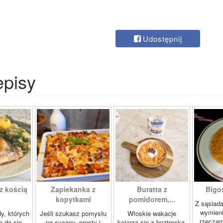
Udostępnij
episy
z kością
Zapiekanka z
Buratta z
Bigos
kopytkami
pomidorem,...
Z sąsiad
wymien
dy, których
Jeśli szukasz pomysłu
Włoskie wakacje
rzeczam
e da się
na sycący, prosty i
kojarzą się z beztroską,