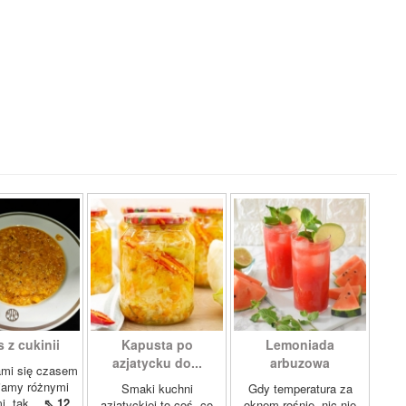
 z cukinii
Kapusta po
Lemoniada
azjatycku do...
arbuzowa
ami się czasem
iamy różnymi
Smaki kuchni
Gdy temperatura za
i, tak...
⇖ 12
azjatyckiej to coś, co
oknem rośnie, nic nie