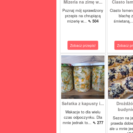
Mizeria na zimę w...
Ciasto Ism
Poznaj mój sprawdzony
Ciasto Ismen
przepis na chrupiącą
blachę z
mizerię w...
⇖ 504
śmietaną,.
Zobacz przepis!
Zobacz pr
Sałatka z kapusty i...
Drożdżó
budynie
Wakacje to dla wielu
czas odpoczynku. Dla
Sezon na j
mnie jednak to...
⇖ 277
prawda dobi
ale u mnie je