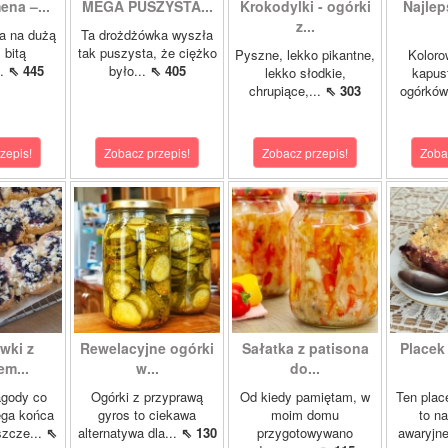
ena –...
MEGA PUSZYSTA...
Krokodylki - ogórki
Najlep
z...
a na dużą
Ta drożdżówka wyszła
 bitą
tak puszysta, że ciężko
Pyszne, lekko pikantne,
Koloro
..
⇖ 445
było...
⇖ 405
lekko słodkie,
kapust
chrupiące,...
⇖ 303
ogórków
zepis!
Zobacz przepis!
Zobacz przepis!
Zoba
wki z
Rewelacyjne ogórki
Sałatka z patisona
Placek
m...
w...
do...
agody co
Ogórki z przyprawą
Od kiedy pamiętam, w
Ten plac
ega końca
gyros to ciekawa
moim domu
to n
szcze...
⇖
alternatywa dla...
⇖ 130
przygotowywano
awaryjne