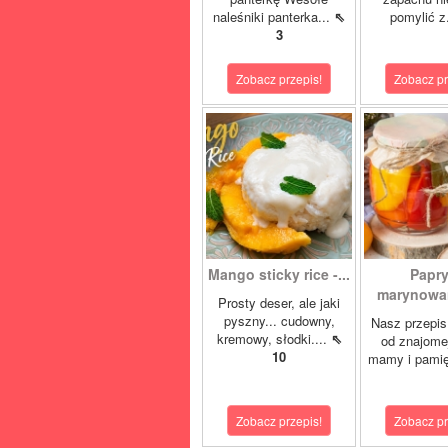
naleśniki panterka...
⇖
pomylić z
3
Zobacz przepis!
Zobacz pr
Mango sticky rice -...
Papr
marynowan
Prosty deser, ale jaki
pyszny... cudowny,
Nasz przepis
kremowy, słodki....
⇖
od znajome
10
mamy i pamię
Zobacz przepis!
Zobacz pr