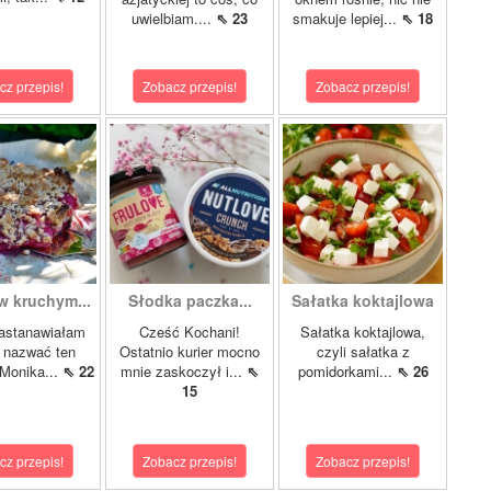
uwielbiam....
⇖ 23
smakuje lepiej...
⇖ 18
cz przepis!
Zobacz przepis!
Zobacz przepis!
w kruchym...
Słodka paczka...
Sałatka koktajlowa
astanawiałam
Cześć Kochani!
Sałatka koktajlowa,
k nazwać ten
Ostatnio kurier mocno
czyli sałatka z
 Monika...
⇖ 22
mnie zaskoczył i...
⇖
pomidorkami...
⇖ 26
15
cz przepis!
Zobacz przepis!
Zobacz przepis!