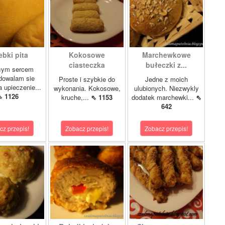
ebki pita
Kokosowe
Marchewkowe
ciasteczka
bułeczki z...
acym sercem
dowalam sie
Proste i szybkie do
Jedne z moich
a upieczenie...
wykonania. Kokosowe,
ulubionych. Niezwykly
⇖ 1126
kruche,...
⇖ 1153
dodatek marchewki...
⇖
642
cz przepis!
Zobacz przepis!
Zobacz przepis!