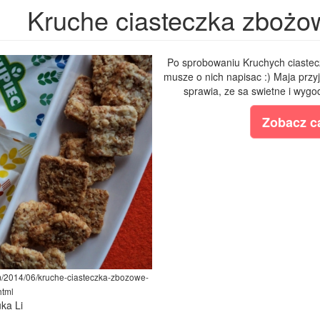
Kruche ciasteczka zbożo
Po sprobowaniu Kruchych ciastec
musze o nich napisac :) Maja przyj
sprawia, ze sa swietne i wygo
Zobacz ca
om/2014/06/kruche-ciasteczka-zbozowe-
html
uka Li