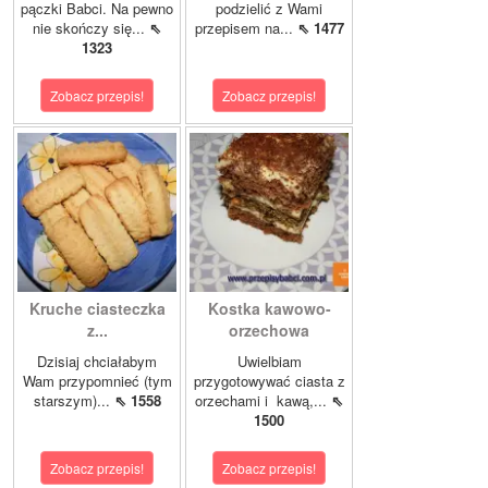
pączki Babci. Na pewno
podzielić z Wami
nie skończy się...
⇖
przepisem na...
⇖ 1477
1323
Zobacz przepis!
Zobacz przepis!
Kruche ciasteczka
Kostka kawowo-
z...
orzechowa
Dzisiaj chciałabym
Uwielbiam
Wam przypomnieć (tym
przygotowywać ciasta z
starszym)...
⇖ 1558
orzechami i kawą,...
⇖
1500
Zobacz przepis!
Zobacz przepis!