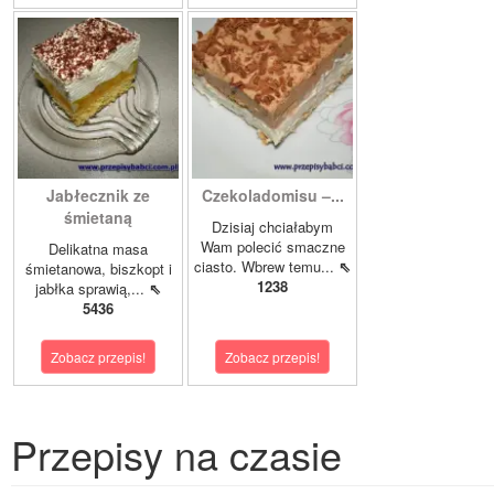
Jabłecznik ze
Czekoladomisu –...
śmietaną
Dzisiaj chciałabym
Wam polecić smaczne
Delikatna masa
ciasto. Wbrew temu...
⇖
śmietanowa, biszkopt i
1238
jabłka sprawią,...
⇖
5436
Zobacz przepis!
Zobacz przepis!
Przepisy na czasie