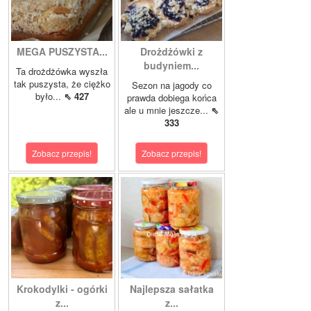
MEGA PUSZYSTA...
Drożdżówki z
budyniem...
Ta drożdżówka wyszła
tak puszysta, że ciężko
Sezon na jagody co
było...
⇖ 427
prawda dobiega końca
ale u mnie jeszcze...
⇖
333
Zobacz przepis!
Zobacz przepis!
Krokodylki - ogórki
Najlepsza sałatka
z...
z...