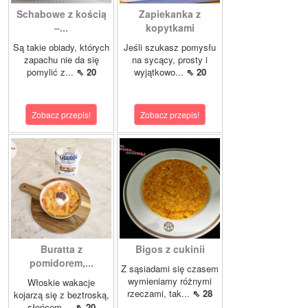
Schabowe z kością
Zapiekanka z
–...
kopytkami
Są takie obiady, których
Jeśli szukasz pomysłu
zapachu nie da się
na sycący, prosty i
pomylić z...
⇖ 20
wyjątkowo...
⇖ 20
Zobacz przepis!
Zobacz przepis!
Buratta z
Bigos z cukinii
pomidorem,...
Z sąsiadami się czasem
wymieniamy różnymi
Włoskie wakacje
rzeczami, tak...
⇖ 28
kojarzą się z beztroską,
słońcem,...
⇖ 20