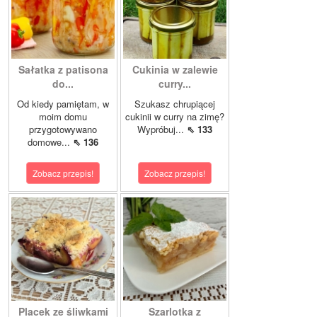
Sałatka z patisona
Cukinia w zalewie
do...
curry...
Od kiedy pamiętam, w
Szukasz chrupiącej
moim domu
cukinii w curry na zimę?
przygotowywano
Wypróbuj...
⇖ 133
domowe...
⇖ 136
Zobacz przepis!
Zobacz przepis!
Placek ze śliwkami
Szarlotka z