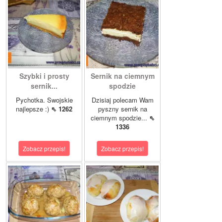
Szybki i prosty
Sernik na ciemnym
sernik...
spodzie
Pychotka. Swojskie
Dzisiaj polecam Wam
najlepsze :)
⇖ 1262
pyszny sernik na
ciemnym spodzie...
⇖
1336
Zobacz przepis!
Zobacz przepis!