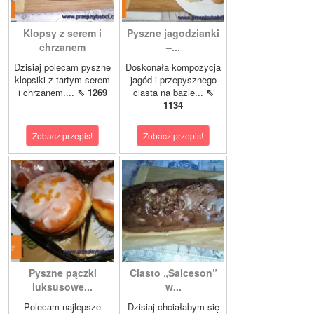
Klopsy z serem i
Pyszne jagodzianki
chrzanem
–...
Dzisiaj polecam pyszne
Doskonała kompozycja
klopsiki z tartym serem
jagód i przepysznego
i chrzanem....
⇖ 1269
ciasta na bazie...
⇖
1134
Zobacz przepis!
Zobacz przepis!
Pyszne pączki
Ciasto „Salceson”
luksusowe...
w...
Polecam najlepsze
Dzisiaj chciałabym się