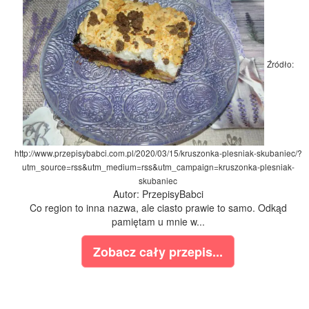
Źródło:
http://www.przepisybabci.com.pl/2020/03/15/kruszonka-plesniak-skubaniec/?
utm_source=rss&utm_medium=rss&utm_campaign=kruszonka-plesniak-
skubaniec
Autor: PrzepisyBabci
Co region to inna nazwa, ale ciasto prawie to samo. Odkąd
pamiętam u mnie w...
Zobacz cały przepis...