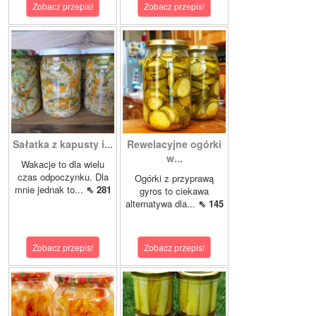
Zobacz przepis!
Zobacz przepis!
Sałatka z kapusty i...
Rewelacyjne ogórki
w...
Wakacje to dla wielu
czas odpoczynku. Dla
Ogórki z przyprawą
mnie jednak to...
⇖ 281
gyros to ciekawa
alternatywa dla...
⇖ 145
Zobacz przepis!
Zobacz przepis!