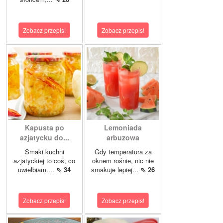
Zobacz przepis!
Zobacz przepis!
Kapusta po
Lemoniada
azjatycku do...
arbuzowa
Smaki kuchni
Gdy temperatura za
azjatyckiej to coś, co
oknem rośnie, nic nie
uwielbiam....
⇖ 34
smakuje lepiej...
⇖ 26
Zobacz przepis!
Zobacz przepis!