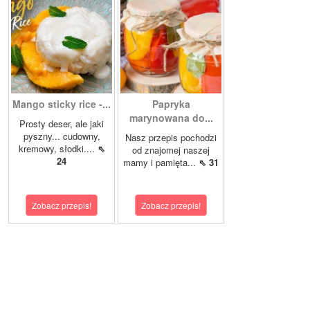
Mango sticky rice -...
Papryka
marynowana do...
Prosty deser, ale jaki
pyszny... cudowny,
Nasz przepis pochodzi
kremowy, słodki....
⇖
od znajomej naszej
24
mamy i pamięta...
⇖ 31
Zobacz przepis!
Zobacz przepis!