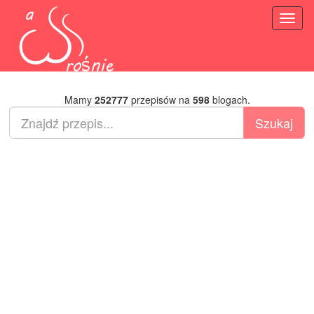
Toggl
naviga
Mamy
252777
przepisów na
598
blogach.