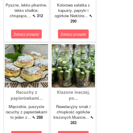
Pyszne, lekko pikantne,
Kolorowa sałatka z
lekko słodkie,
kapusty, papryki i
chrupiące,...
⇖ 312
ogórków Niektóre...
⇖
290
Zobacz przepis!
Zobacz przepis!
Racuchy z
Kiszone inaczej,
papierówkami...
po...
Mięciutkie, puszyste
Rewelacyjny smak i
racuchy z papierówkami
chrupkość ogórków
to jeden z...
⇖ 288
kiszonych.Musicie...
⇖
282