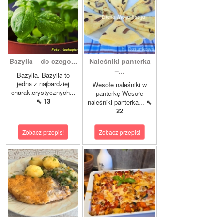
Bazylia – do czego...
Naleśniki panterka
–...
Bazylia. Bazylia to
jedna z najbardziej
Wesołe naleśniki w
charakterystycznych...
panterkę Wesołe
⇖ 13
naleśniki panterka...
⇖
22
Zobacz przepis!
Zobacz przepis!