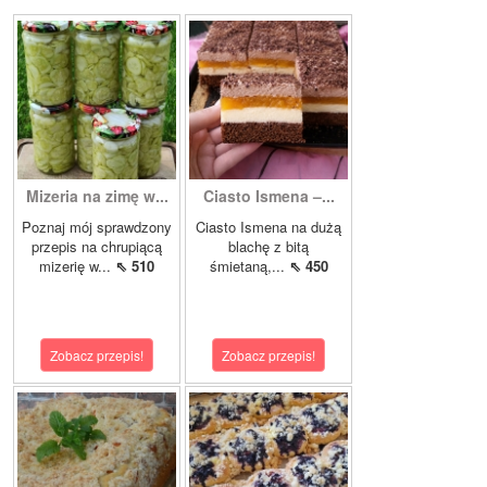
Mizeria na zimę w...
Ciasto Ismena –...
Poznaj mój sprawdzony
Ciasto Ismena na dużą
przepis na chrupiącą
blachę z bitą
mizerię w...
⇖ 510
śmietaną,...
⇖ 450
Zobacz przepis!
Zobacz przepis!