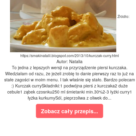
Źródło:
https://smakinatalii.blogspot.com/2013/10/kurczak-curry.html
Autor: Natalia
To jedna z lepszych wersji na przyrządzenie piersi kurczaka.
Wiedziałam od razu, że jeżeli zrobię to danie pierwszy raz to już na
stałe zagości w moim menu. I tak właśnie się stało. Bardzo polecam
:) Kurczak currySkładniki:1 podwójna pierś z kurczaka2 duże
cebule1 ząbek czosnku250 ml śmietanki min.30%2-3 łyżki curry1
łyżka kurkumySól, pieprzoliwa z oliwek do...
Zobacz cały przepis...