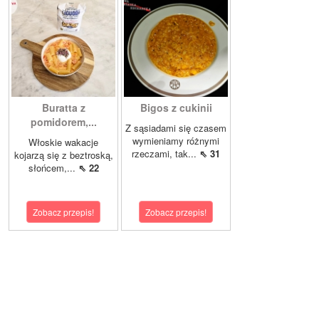
Buratta z
Bigos z cukinii
pomidorem,...
Z sąsiadami się czasem
wymieniamy różnymi
Włoskie wakacje
rzeczami, tak...
⇖ 31
kojarzą się z beztroską,
słońcem,...
⇖ 22
Zobacz przepis!
Zobacz przepis!