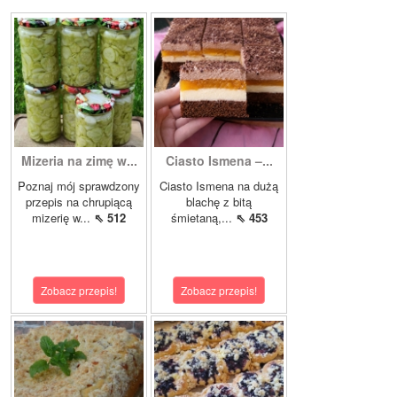
Mizeria na zimę w...
Ciasto Ismena –...
Poznaj mój sprawdzony
Ciasto Ismena na dużą
przepis na chrupiącą
blachę z bitą
mizerię w...
⇖ 512
śmietaną,...
⇖ 453
Zobacz przepis!
Zobacz przepis!