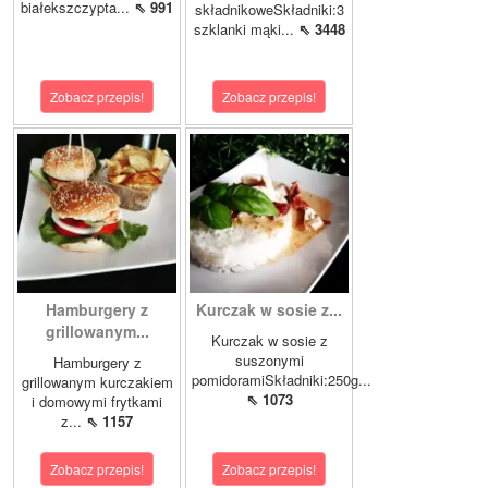
białekszczypta...
⇖ 991
składnikoweSkładniki:3
szklanki mąki...
⇖ 3448
Zobacz przepis!
Zobacz przepis!
Hamburgery z
Kurczak w sosie z...
grillowanym...
Kurczak w sosie z
suszonymi
Hamburgery z
pomidoramiSkładniki:250g...
grillowanym kurczakiem
⇖ 1073
i domowymi frytkami
z...
⇖ 1157
Zobacz przepis!
Zobacz przepis!