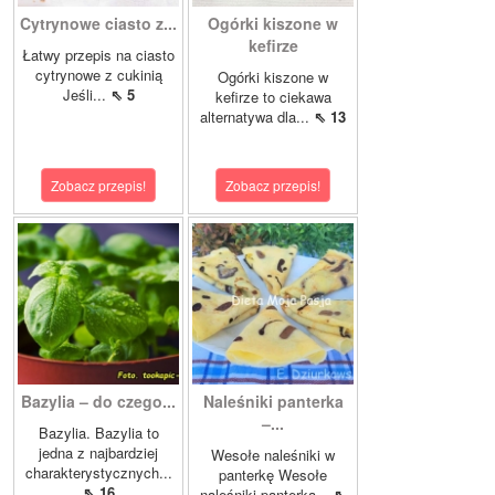
Cytrynowe ciasto z...
Ogórki kiszone w
kefirze
Łatwy przepis na ciasto
cytrynowe z cukinią
Ogórki kiszone w
Jeśli...
⇖ 5
kefirze to ciekawa
alternatywa dla...
⇖ 13
Zobacz przepis!
Zobacz przepis!
Bazylia – do czego...
Naleśniki panterka
–...
Bazylia. Bazylia to
jedna z najbardziej
Wesołe naleśniki w
charakterystycznych...
panterkę Wesołe
⇖ 16
naleśniki panterka...
⇖