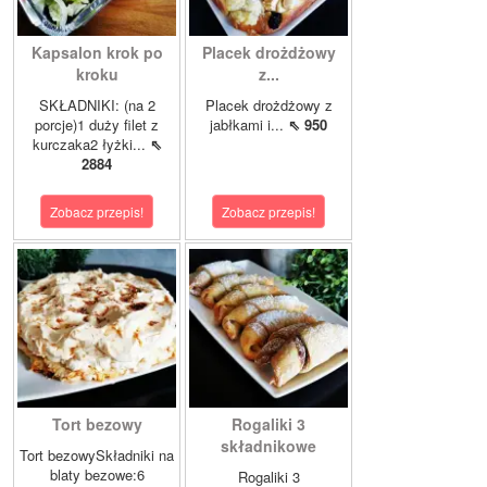
Kapsalon krok po
Placek drożdżowy
kroku
z...
SKŁADNIKI: (na 2
Placek drożdżowy z
porcje)1 duży filet z
jabłkami i...
⇖ 950
kurczaka2 łyżki...
⇖
2884
Zobacz przepis!
Zobacz przepis!
Tort bezowy
Rogaliki 3
składnikowe
Tort bezowySkładniki na
blaty bezowe:6
Rogaliki 3