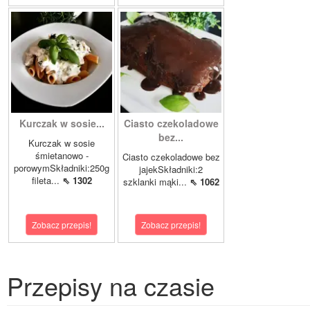
Kurczak w sosie...
Ciasto czekoladowe
bez...
Kurczak w sosie
śmietanowo -
Ciasto czekoladowe bez
porowymSkładniki:250g
jajekSkładniki:2
fileta...
⇖ 1302
szklanki mąki...
⇖ 1062
Zobacz przepis!
Zobacz przepis!
Przepisy na czasie