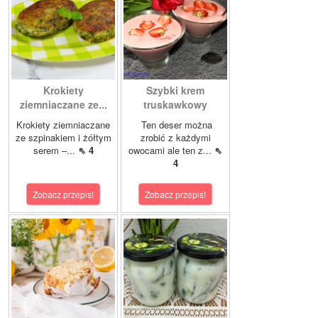
Krokiety
Szybki krem
ziemniaczane ze...
truskawkowy
Krokiety ziemniaczane
Ten deser można
ze szpinakiem i żółtym
zrobić z każdymi
serem –...
⇖ 4
owocami ale ten z...
⇖
4
Zobacz przepis!
Zobacz przepis!