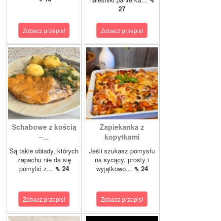
27
Zobacz przepis!
Zobacz przepis!
Schabowe z kością
Zapiekanka z
–...
kopytkami
Są takie obiady, których
Jeśli szukasz pomysłu
zapachu nie da się
na sycący, prosty i
pomylić z...
⇖ 24
wyjątkowo...
⇖ 24
Zobacz przepis!
Zobacz przepis!