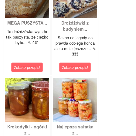
MEGA PUSZYSTA...
Drożdżówki z
budyniem...
Ta drożdżówka wyszła
tak puszysta, że ciężko
Sezon na jagody co
było...
⇖ 431
prawda dobiega końca
ale u mnie jeszcze...
⇖
333
Zobacz przepis!
Zobacz przepis!
Krokodylki - ogórki
Najlepsza sałatka
z...
z...