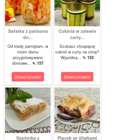
Sałatka z patisona
Cukinia w zalewie
do...
curry...
Od kiedy pamiętam, w
Szukasz chrupiącej
moim domu
cukinii w curry na zimę?
przygotowywano
Wypróbuj...
⇖ 152
domowe...
⇖ 157
Zobacz przepis!
Zobacz przepis!
Szarlotka z
Placek ze śliwkami