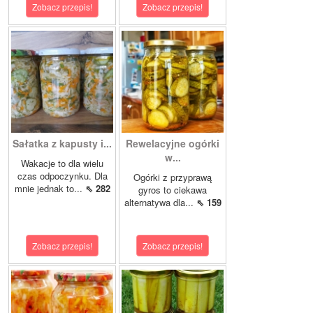
Zobacz przepis!
Zobacz przepis!
Sałatka z kapusty i...
Rewelacyjne ogórki
w...
Wakacje to dla wielu
czas odpoczynku. Dla
Ogórki z przyprawą
mnie jednak to...
⇖ 282
gyros to ciekawa
alternatywa dla...
⇖ 159
Zobacz przepis!
Zobacz przepis!