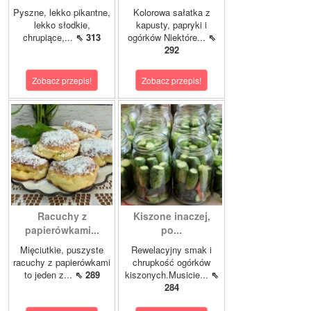
Pyszne, lekko pikantne,
Kolorowa sałatka z
lekko słodkie,
kapusty, papryki i
chrupiące,...
⇖ 313
ogórków Niektóre...
⇖
292
Zobacz przepis!
Zobacz przepis!
Racuchy z
Kiszone inaczej,
papierówkami...
po...
Mięciutkie, puszyste
Rewelacyjny smak i
racuchy z papierówkami
chrupkość ogórków
to jeden z...
⇖ 289
kiszonych.Musicie...
⇖
284