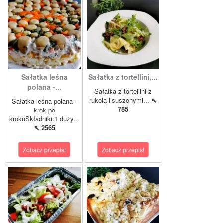
Sałatka leśna
Sałatka z tortellini,...
polana -...
Sałatka z tortellini z
rukolą i suszonymi...
⇖
Sałatka leśna polana -
785
krok po
krokuSkładniki:1 duży...
⇖ 2565
Zobacz przepis!
Zobacz przepis!