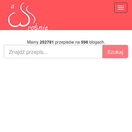
Toggl
naviga
Mamy
252781
przepisów na
598
blogach.