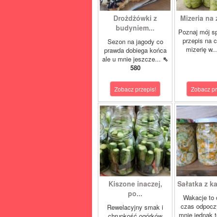
Drożdżówki z
Mizeria na 
budyniem...
Poznaj mój s
przepis na 
Sezon na jagody co
mizerię w.
prawda dobiega końca
ale u mnie jeszcze...
⇖
580
Zobacz przepis!
Zobacz pr
Kiszone inaczej,
Sałatka z ka
po...
Wakacje to 
czas odpocz
Rewelacyjny smak i
mnie jednak t
chrupkość ogórków