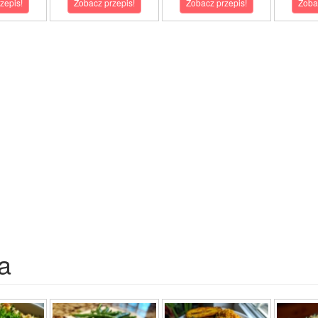
zepis!
Zobacz przepis!
Zobacz przepis!
Zoba
a