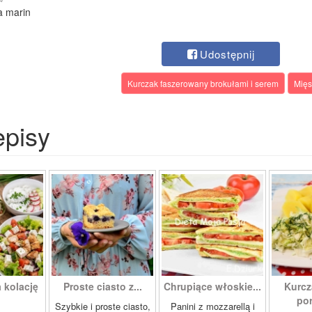
ia marin
Udostępnij
Kurczak faszerowany brokułami i serem
Mię
episy
 kolację
Proste ciasto z...
Chrupiące włoskie...
Kurcz
.
por
Szybkie i proste ciasto,
Panini z mozzarellą i