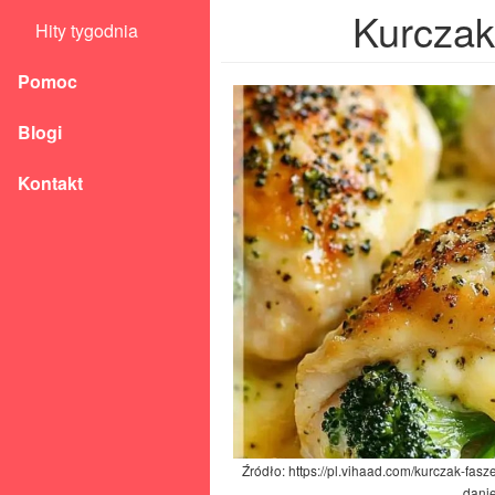
Kurczak
Hity tygodnia
Pomoc
Blogi
Kontakt
Źródło: https://pl.vihaad.com/kurczak-fas
danie