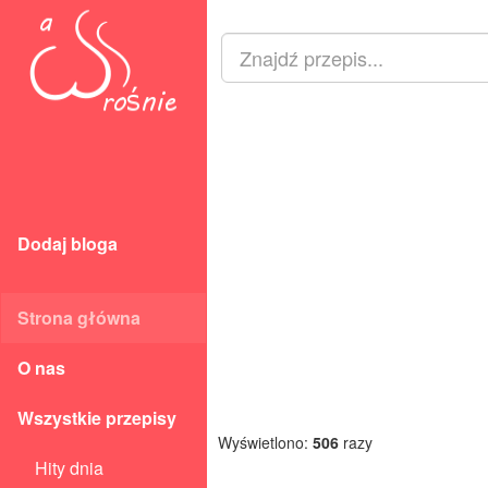
Dodaj bloga
Strona główna
O nas
Wszystkie przepisy
Wyświetlono:
506
razy
Hity dnia