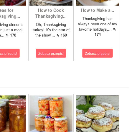
eas for
How to Cook
How to Make a...
sgiving...
Thanksgiving...
Thanksgiving has
always been one of my
ving dinner is
Oh, Thanksgiving
favorite holidays,...
⇖
n just a meal;
turkey! It’s the star of
174
a...
⇖ 178
the show,...
⇖ 169
cz przepis!
Zobacz przepis!
Zobacz przepis!