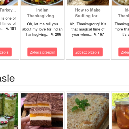
Turkey...
Indian
How to Make
Id
Thanksgiving...
Stuffing for...
Thank
 is one of
l times of
Oh, let me tell you
Ah, Thanksgiving! It’s
Thanksgi
n...
⇖ 181
about my love for Indian
that magical time of
more tha
Thanksgiving...
⇖ 206
year when...
⇖ 167
it’s 
zepis!
Zobacz przepis!
Zobacz przepis!
Zoba
asie