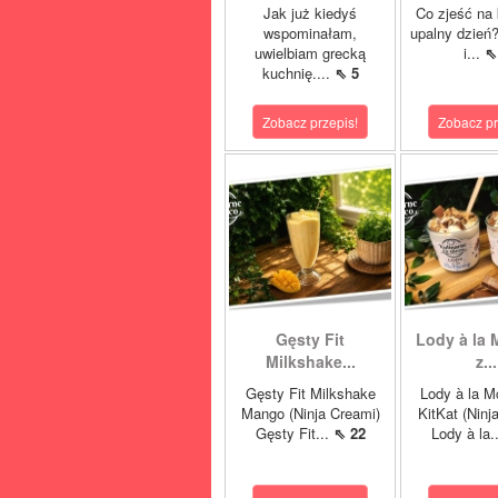
Jak już kiedyś
Co zjeść na 
wspominałam,
upalny dzień?
uwielbiam grecką
i...
⇖
kuchnię....
⇖ 5
Zobacz przepis!
Zobacz pr
Gęsty Fit
Lody à la 
Milkshake...
z...
Gęsty Fit Milkshake
Lody à la M
Mango (Ninja Creami)
KitKat (Ninj
Gęsty Fit...
⇖ 22
Lody à la.