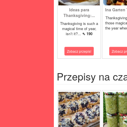
Ideas para
Ina Garten 
Thanksgiving:...
Thanksgiving
those magica
Thanksgiving is such a
the year whe
magical time of year,
isn’t it?...
⇖ 190
Zobacz przepis!
Zobacz pr
Przepisy na cz