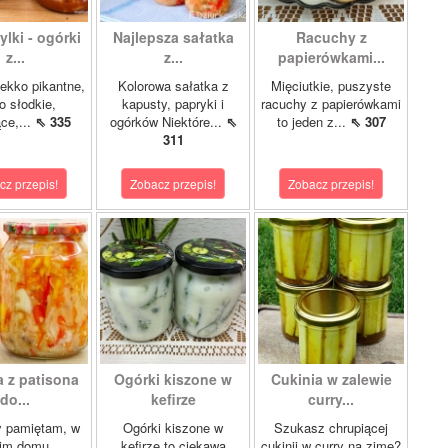
lki - ogórki
Najlepsza sałatka
Racuchy z
z...
z...
papierówkami...
ekko pikantne,
Kolorowa sałatka z
Mięciutkie, puszyste
o słodkie,
kapusty, papryki i
racuchy z papierówkami
ce,...
⇖ 335
ogórków Niektóre...
⇖
to jeden z...
⇖ 307
311
cz przepis!
Zobacz przepis!
Zobacz przepis!
a z patisona
Ogórki kiszone w
Cukinia w zalewie
do...
kefirze
curry...
y pamiętam, w
Ogórki kiszone w
Szukasz chrupiącej
im domu
kefirze to ciekawa
cukinii w curry na zimę?