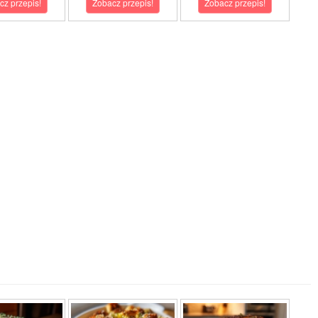
cz przepis!
Zobacz przepis!
Zobacz przepis!