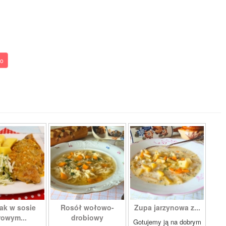
so
ak w sosie
Rosół wołowo-
Zupa jarzynowa z...
owym...
drobiowy
Gotujemy ją na dobrym