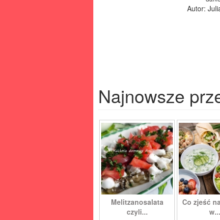
Autor: Jul
Najnowsze prz
Melitzanosalata
Co zjeść na
czyli...
w..