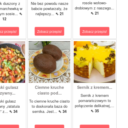
rosole wołowo-
k duszony z
Nie bez powodu nasze
drobiowym z naszego...
 marchewką w
babcie powtarzały, że
⇖ 21
m sosie...
⇖
najlepszy...
⇖ 21
12
cz przepis!
Zobacz przepis!
Zobacz przepis!
ki gulasz
Ciemne kruche
Sernik z kremem...
zywny...
ciasto pod...
Sernik z kremem
pomarańczowym to
ki gulasz
To ciemne kruche ciasto
połączenie delikatnej,...
ny „ratatuia
to doskonała baza do
⇖ 35
e” z...
⇖ 34
sernika. Jest...
⇖ 34