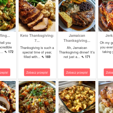
fing...
Keto Thanksgiving:
Jamaican
Jerk
7...
Thanksgiving...
tell you
Oh my g
ncredible
you ever
Thanksgiving is such a
Ah, Jamaican
!...
⇖ 172
taking 
special time of year,
Thanksgiving dinner! It’s
filled with...
⇖ 169
not just a...
⇖ 171
zepis!
Zobacz przepis!
Zobacz przepis!
Zoba