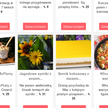
którego przygotowanie
pomidorami Są
kolację w
Kurcza
nie wymaga...
⇖ 9
przepisy które...
⇖ 25
 7 lekkich
porem i
 6
kremowy
zepis!
Zobacz przepis!
Zobacz przepis!
Zoba
McFlurry
Jagodowe syrniki z
Sernik kokosowy z
Włos
sosem...
musem...
war
cFlurry z
Nie jestem wielbicielką
Dzisiaj przychodzę do
Włos
a Creami)
klusek leniwych ale
Was z kolejnym
warzyw
..
⇖ 29
syrniki...
⇖ 31
prostym przepisem...
⇖
ligur
35