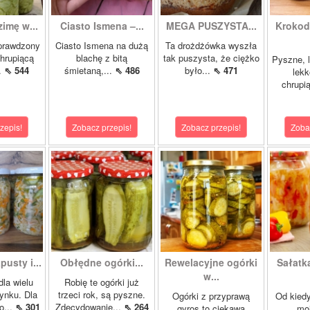
zimę w...
Ciasto Ismena –...
MEGA PUSZYSTA...
Krokody
prawdzony
Ciasto Ismena na dużą
Ta drożdżówka wyszła
chrupiącą
blachę z bitą
tak puszysta, że ciężko
Pyszne, l
..
⇖ 544
śmietaną,...
⇖ 486
było...
⇖ 471
lekk
chrupią
zepis!
Zobacz przepis!
Zobacz przepis!
Zoba
pusty i...
Obłędne ogórki...
Rewelacyjne ogórki
Sałatk
w...
dla wielu
Robię te ogórki już
ynku. Dla
trzeci rok, są pyszne.
Ogórki z przyprawą
Od kied
o...
⇖ 301
Zdecydowanie...
⇖ 264
gyros to ciekawa
mo