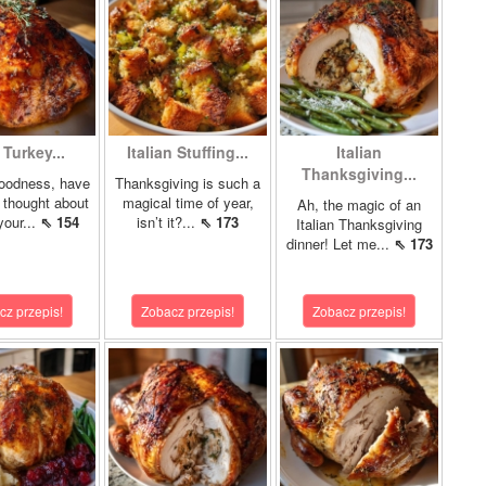
 Turkey...
Italian Stuffing...
Italian
Thanksgiving...
oodness, have
Thanksgiving is such a
 thought about
magical time of year,
Ah, the magic of an
your...
⇖ 154
isn’t it?...
⇖ 173
Italian Thanksgiving
dinner! Let me...
⇖ 173
cz przepis!
Zobacz przepis!
Zobacz przepis!