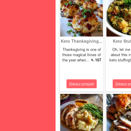
Keto Thanksgiving...
Keto Stuf
Thanksgiving is one of
Oh, let me 
those magical times of
about this i
the year when...
⇖ 167
keto stuffing
Zobacz przepis!
Zobacz pr