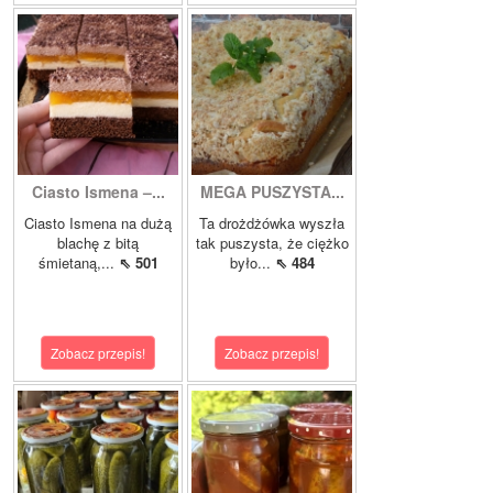
Ciasto Ismena –...
MEGA PUSZYSTA...
Ciasto Ismena na dużą
Ta drożdżówka wyszła
blachę z bitą
tak puszysta, że ciężko
śmietaną,...
⇖ 501
było...
⇖ 484
Zobacz przepis!
Zobacz przepis!