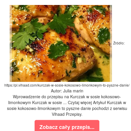
Źródło:
https://pl.vihaad.com/kurczak-w-sosie-kokosowo-limonkowym-to-pyszne-danie/
Autor: Julia marin
Wprowadzenie do przepisu na Kurczak w sosie kokosowo-
limonkowym Kurczak w sosie ... Czytaj więcej Artykuł Kurczak w
sosie kokosowo-limonkowym to pyszne danie pochodzi z serwisu
Vihaad Przepisy.
Zobacz cały przepis...