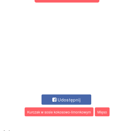
Udostępnij
Kurczak w sosie kokosowo-limonkowym
Mięso