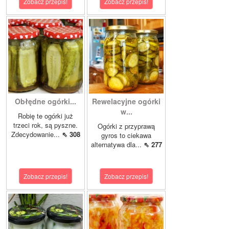
Zobacz przepis!
Zobacz przepis!
Obłędne ogórki...
Rewelacyjne ogórki
w...
Robię te ogórki już
trzeci rok, są pyszne.
Ogórki z przyprawą
Zdecydowanie...
⇖ 308
gyros to ciekawa
alternatywa dla...
⇖ 277
Zobacz przepis!
Zobacz przepis!