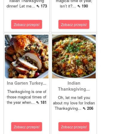
Italian Thanksgiving
magical time of year,
dinner! Let me...
⇖ 173
isn’t it?...
⇖ 190
Zobacz przepis!
Zobacz przepis!
Ina Garten Turkey...
Indian
Thanksgiving...
Thanksgiving is one of
those magical times of
Oh, let me tell you
the year when...
⇖ 181
about my love for Indian
Thanksgiving...
⇖ 206
Zobacz przepis!
Zobacz przepis!