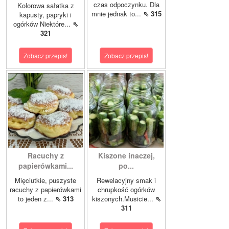
czas odpoczynku. Dla
Kolorowa sałatka z
mnie jednak to...
⇖ 315
kapusty, papryki i
ogórków Niektóre...
⇖
321
Zobacz przepis!
Zobacz przepis!
Racuchy z
Kiszone inaczej,
papierówkami...
po...
Mięciutkie, puszyste
Rewelacyjny smak i
racuchy z papierówkami
chrupkość ogórków
to jeden z...
⇖ 313
kiszonych.Musicie...
⇖
311