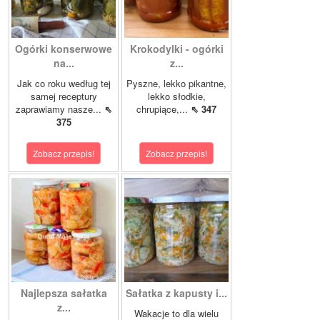
Ogórki konserwowe
Krokodylki - ogórki
na...
z...
Jak co roku według tej
Pyszne, lekko pikantne,
samej receptury
lekko słodkie,
zaprawiamy nasze...
⇖
chrupiące,...
⇖ 347
375
Zobacz przepis!
Zobacz przepis!
Najlepsza sałatka
Sałatka z kapusty i...
z...
Wakacje to dla wielu