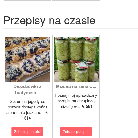
Przepisy na czasie
Drożdżówki z
Mizeria na zimę w...
budyniem...
Poznaj mój sprawdzony
przepis na chrupiącą
Sezon na jagody co
mizerię w...
⇖ 561
prawda dobiega końca
ale u mnie jeszcze...
⇖
614
Zobacz przepis!
Zobacz przepis!