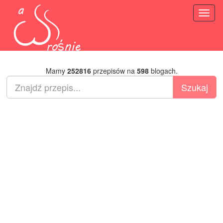
Toggl
naviga
Mamy
252816
przepisów na
598
blogach.