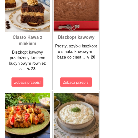
Ciasto Kawa z
Biszkopt kawowy
mlekiem
Prosty, szybki biszkopt
o smaku kawowym -
Biszkopt kawowy
baza do ciast...
⇖ 20
przełożony kremem
budyniowym również
o...
⇖ 23
Zobacz przepis!
Zobacz przepis!