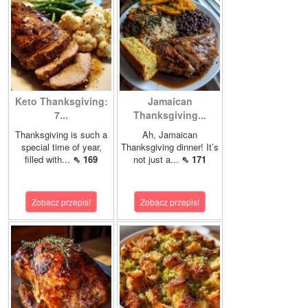
Keto Thanksgiving:
Jamaican
7...
Thanksgiving...
Thanksgiving is such a
Ah, Jamaican
special time of year,
Thanksgiving dinner! It’s
filled with...
⇖ 169
not just a...
⇖ 171
Zobacz przepis!
Zobacz przepis!