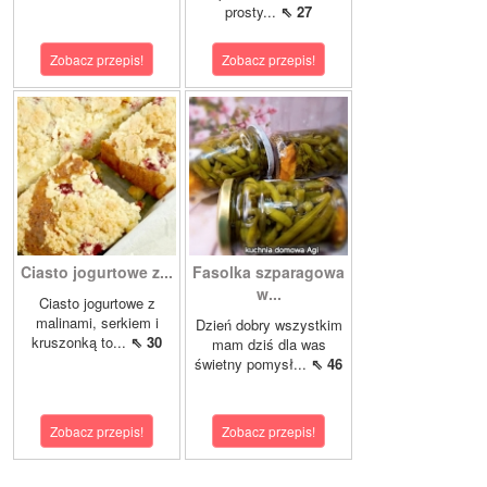
prosty...
⇖ 27
Zobacz przepis!
Zobacz przepis!
Ciasto jogurtowe z...
Fasolka szparagowa
w...
Ciasto jogurtowe z
malinami, serkiem i
Dzień dobry wszystkim
kruszonką to...
⇖ 30
mam dziś dla was
świetny pomysł...
⇖ 46
Zobacz przepis!
Zobacz przepis!