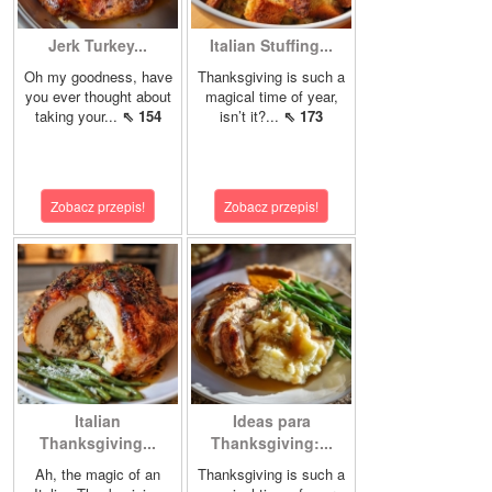
Jerk Turkey...
Italian Stuffing...
Oh my goodness, have
Thanksgiving is such a
you ever thought about
magical time of year,
taking your...
⇖ 154
isn’t it?...
⇖ 173
Zobacz przepis!
Zobacz przepis!
Italian
Ideas para
Thanksgiving...
Thanksgiving:...
Ah, the magic of an
Thanksgiving is such a