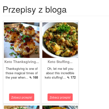
Przepisy z bloga
Keto Thanksgiving...
Keto Stuffing...
Thanksgiving is one of
Oh, let me tell you
those magical times of
about this incredible
the year when...
⇖ 168
keto stuffing!...
⇖ 172
Zobacz przepis!
Zobacz przepis!