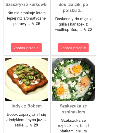
Szaszłyki z karkówki
Sos tzatziki po
polsku z...
Nic nie smakuje latem
lepiej niż aromatyczne
Doskonały do mięs z
potrawy...
⇖ 29
grilla i kanapek z
wędliną. Sos,...
⇖ 20
Zobacz przepis!
Zobacz przepis!
Indyk z Bobem
Szakszuka ze
szpinakiem
Bobek zaprzyjaźnił się
z indykiem chyba już na
Szakszuka ze
stałe....
⇖ 29
szpinakiem, fetą i
płatkami chili to