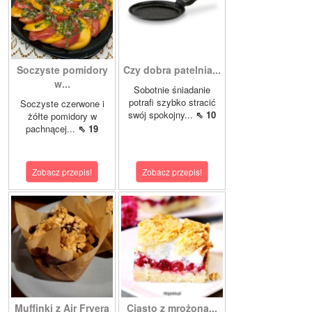
Soczyste pomidory
Czy dobra patelnia...
w...
Sobotnie śniadanie
potrafi szybko stracić
Soczyste czerwone i
swój spokojny...
⇖ 10
żółte pomidory w
pachnącej...
⇖ 19
Zobacz przepis!
Zobacz przepis!
Muffinki z Air Fryera
Ciasto z mrożoną...