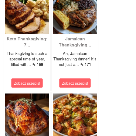
Keto Thanksgiving:
Jamaican
7...
Thanksgiving...
Thanksgiving is such a
Ah, Jamaican
special time of year,
Thanksgiving dinner! It’s
filled with...
⇖ 169
not just a...
⇖ 171
Zobacz przepis!
Zobacz przepis!