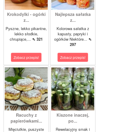
Krokodylki - ogórki
Najlepsza sałatka
z...
z...
Pyszne, lekko pikantne,
Kolorowa sałatka z
lekko słodkie,
kapusty, papryki i
chrupiące,...
⇖ 321
ogórków Niektóre...
⇖
297
Zobacz przepis!
Zobacz przepis!
Racuchy z
Kiszone inaczej,
papierówkami...
po...
Mięciutkie, puszyste
Rewelacyjny smak i