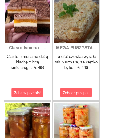
Ciasto Ismena –...
MEGA PUSZYSTA...
Ciasto Ismena na dużą
Ta drożdżówka wyszła
blachę z bitą
tak puszysta, że ciężko
śmietaną,...
⇖ 466
było...
⇖ 445
Zobacz przepis!
Zobacz przepis!