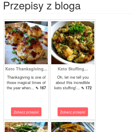
Przepisy z bloga
Keto Thanksgiving...
Keto Stuffing...
Thanksgiving is one of
Oh, let me tell you
those magical times of
about this incredible
the year when...
⇖ 167
keto stuffing!...
⇖ 172
Zobacz przepis!
Zobacz przepis!