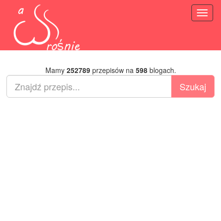
Toggl
naviga
Mamy
252789
przepisów na
598
blogach.