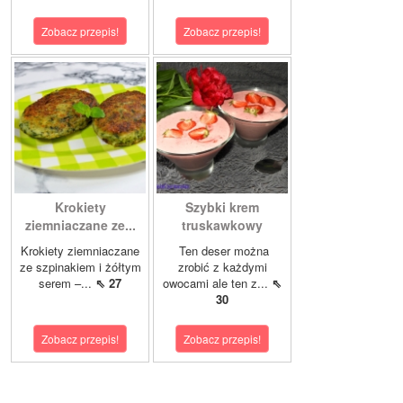
Zobacz przepis!
Zobacz przepis!
Krokiety
Szybki krem
ziemniaczane ze...
truskawkowy
Krokiety ziemniaczane
Ten deser można
ze szpinakiem i żółtym
zrobić z każdymi
serem –...
⇖ 27
owocami ale ten z...
⇖
30
Zobacz przepis!
Zobacz przepis!