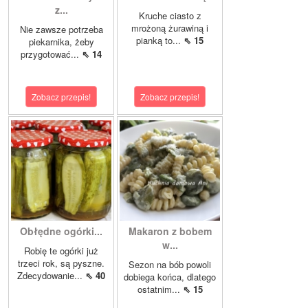
z...
Kruche ciasto z
mrożoną żurawiną i
Nie zawsze potrzeba
pianką to...
⇖ 15
piekarnika, żeby
przygotować...
⇖ 14
Zobacz przepis!
Zobacz przepis!
Obłędne ogórki...
Makaron z bobem
w...
Robię te ogórki już
trzeci rok, są pyszne.
Sezon na bób powoli
Zdecydowanie...
⇖ 40
dobiega końca, dlatego
ostatnim...
⇖ 15