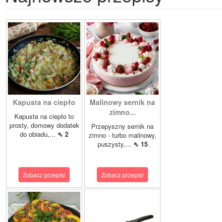
Kapusta na ciepło
Malinowy sernik na
zimno...
Kapusta na ciepło to
prosty, domowy dodatek
Przepyszny sernik na
do obiadu,...
⇖ 2
zimno - turbo malinowy,
puszysty,...
⇖ 15
Zobacz przepis!
Zobacz przepis!