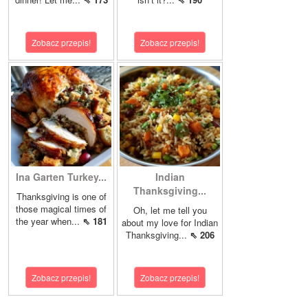
Zobacz przepis!
Zobacz przepis!
Ina Garten Turkey...
Indian
Thanksgiving...
Thanksgiving is one of
those magical times of
Oh, let me tell you
the year when...
⇖ 181
about my love for Indian
Thanksgiving...
⇖ 206
Zobacz przepis!
Zobacz przepis!