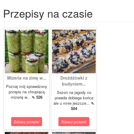
Przepisy na czasie
Mizeria na zimę w...
Drożdżówki z
budyniem...
Poznaj mój sprawdzony
przepis na chrupiącą
Sezon na jagody co
mizerię w...
⇖ 526
prawda dobiega końca
ale u mnie jeszcze...
⇖
504
Zobacz przepis!
Zobacz przepis!