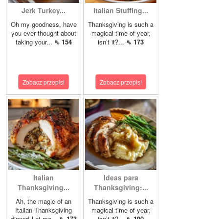
Jerk Turkey...
Italian Stuffing...
Oh my goodness, have
Thanksgiving is such a
you ever thought about
magical time of year,
taking your...
⇖ 154
isn’t it?...
⇖ 173
Zobacz przepis!
Zobacz przepis!
Italian
Ideas para
Thanksgiving...
Thanksgiving:...
Ah, the magic of an
Thanksgiving is such a
Italian Thanksgiving
magical time of year,
dinner! Let me...
⇖ 173
isn’t it?...
⇖ 190