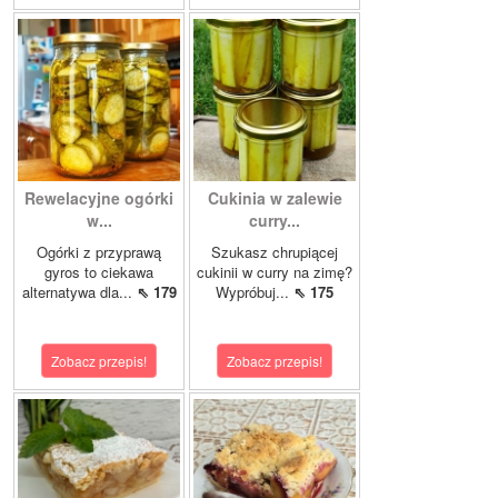
Rewelacyjne ogórki
Cukinia w zalewie
w...
curry...
Ogórki z przyprawą
Szukasz chrupiącej
gyros to ciekawa
cukinii w curry na zimę?
alternatywa dla...
⇖ 179
Wypróbuj...
⇖ 175
Zobacz przepis!
Zobacz przepis!