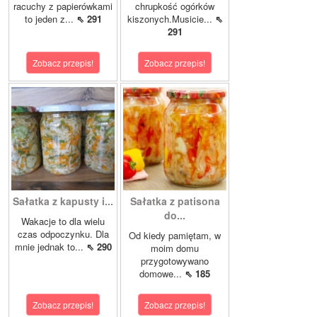
racuchy z papierówkami
chrupkość ogórków
to jeden z...
⇖ 291
kiszonych.Musicie...
⇖
291
Zobacz przepis!
Zobacz przepis!
Sałatka z kapusty i...
Sałatka z patisona
do...
Wakacje to dla wielu
czas odpoczynku. Dla
Od kiedy pamiętam, w
mnie jednak to...
⇖ 290
moim domu
przygotowywano
domowe...
⇖ 185
Zobacz przepis!
Zobacz przepis!