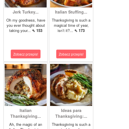
Jerk Turkey...
Italian Stuffing...
Oh my goodness, have
Thanksgiving is such a
you ever thought about
magical time of year,
taking your...
⇖ 153
isn’t it?...
⇖ 173
Zobacz przepis!
Zobacz przepis!
Italian
Ideas para
Thanksgiving...
Thanksgiving:...
Ah, the magic of an
Thanksgiving is such a