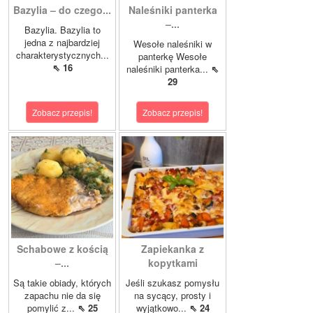
Bazylia – do czego...
Naleśniki panterka
–...
Bazylia. Bazylia to
jedna z najbardziej
Wesołe naleśniki w
charakterystycznych...
panterkę Wesołe
⇖ 16
naleśniki panterka...
⇖
29
Zobacz przepis!
Zobacz przepis!
Schabowe z kością
Zapiekanka z
–...
kopytkami
Są takie obiady, których
Jeśli szukasz pomysłu
zapachu nie da się
na sycący, prosty i
pomylić z...
⇖ 25
wyjątkowo...
⇖ 24