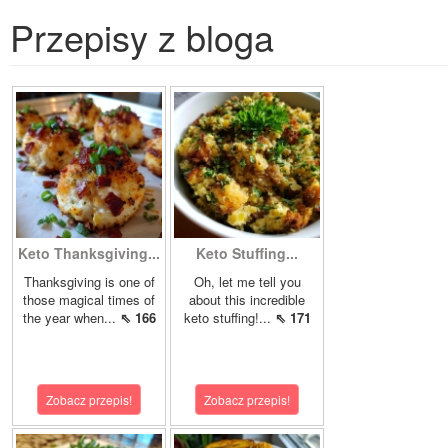
Przepisy z bloga
Keto Thanksgiving...
Keto Stuffing...
Thanksgiving is one of
Oh, let me tell you
those magical times of
about this incredible
the year when...
⇖ 166
keto stuffing!...
⇖ 171
Zobacz przepis!
Zobacz przepis!