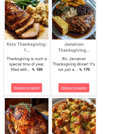
Keto Thanksgiving:
Jamaican
7...
Thanksgiving...
Thanksgiving is such a
Ah, Jamaican
special time of year,
Thanksgiving dinner! It’s
filled with...
⇖ 169
not just a...
⇖ 170
Zobacz przepis!
Zobacz przepis!