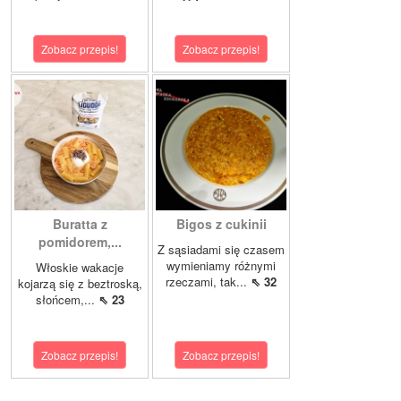
Zobacz przepis!
Zobacz przepis!
Buratta z
Bigos z cukinii
pomidorem,...
Z sąsiadami się czasem
wymieniamy różnymi
Włoskie wakacje
rzeczami, tak...
⇖ 32
kojarzą się z beztroską,
słońcem,...
⇖ 23
Zobacz przepis!
Zobacz przepis!