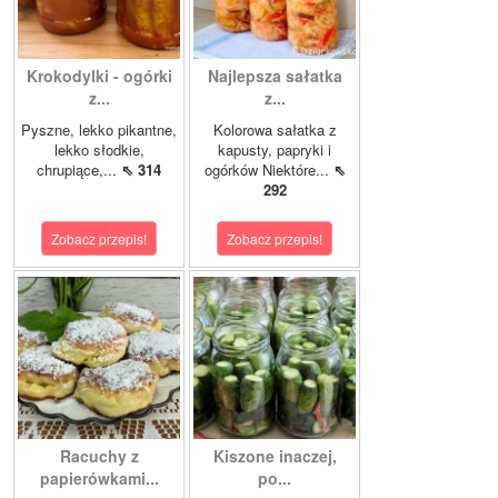
Krokodylki - ogórki
Najlepsza sałatka
z...
z...
Pyszne, lekko pikantne,
Kolorowa sałatka z
lekko słodkie,
kapusty, papryki i
chrupiące,...
⇖ 314
ogórków Niektóre...
⇖
292
Zobacz przepis!
Zobacz przepis!
Racuchy z
Kiszone inaczej,
papierówkami...
po...