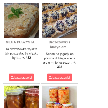
MEGA PUSZYSTA...
Drożdżówki z
budyniem...
Ta drożdżówka wyszła
tak puszysta, że ciężko
Sezon na jagody co
było...
⇖ 432
prawda dobiega końca
ale u mnie jeszcze...
⇖
333
Zobacz przepis!
Zobacz przepis!