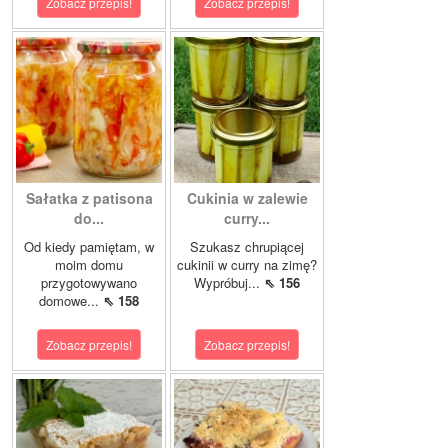
Zobacz przepis!
Zobacz przepis!
Sałatka z patisona
Cukinia w zalewie
do...
curry...
Od kiedy pamiętam, w
Szukasz chrupiącej
moim domu
cukinii w curry na zimę?
przygotowywano
Wypróbuj...
⇖ 156
domowe...
⇖ 158
Zobacz przepis!
Zobacz przepis!