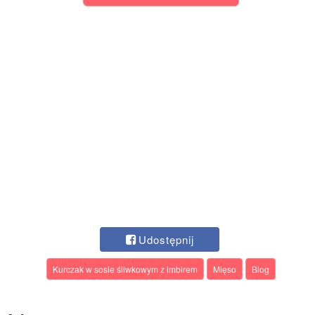
Udostępnij
Kurczak w sosie śliwkowym z imbirem
Mięso
Blog