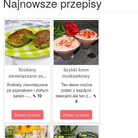
Najnowsze przepisy
Krokiety
Szybki krem
ziemniaczane ze...
truskawkowy
Krokiety ziemniaczane
Ten deser można
ze szpinakiem i żółtym
zrobić z każdymi
serem –...
⇖ 10
owocami ale ten z...
⇖
9
Zobacz przepis!
Zobacz przepis!