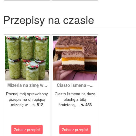
Przepisy na czasie
Mizeria na zimę w...
Ciasto Ismena –...
Poznaj mój sprawdzony
Ciasto Ismena na dużą
przepis na chrupiącą
blachę z bitą
mizerię w...
⇖ 512
śmietaną,...
⇖ 453
Zobacz przepis!
Zobacz przepis!