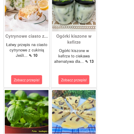
Cytrynowe ciasto z...
Ogórki kiszone w
kefirze
Łatwy przepis na ciasto
cytrynowe z cukinią
Ogórki kiszone w
Jeśli...
⇖ 10
kefirze to ciekawa
alternatywa dla...
⇖ 13
Zobacz przepis!
Zobacz przepis!