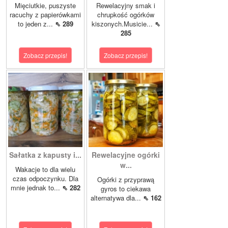
Mięciutkie, puszyste
Rewelacyjny smak i
racuchy z papierówkami
chrupkość ogórków
to jeden z...
⇖ 289
kiszonych.Musicie...
⇖
285
Zobacz przepis!
Zobacz przepis!
Sałatka z kapusty i...
Rewelacyjne ogórki
w...
Wakacje to dla wielu
czas odpoczynku. Dla
Ogórki z przyprawą
mnie jednak to...
⇖ 282
gyros to ciekawa
alternatywa dla...
⇖ 162