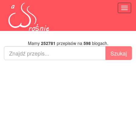
Toggl
naviga
Mamy
252781
przepisów na
598
blogach.