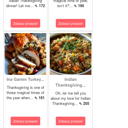
Italian Thanksgiving
magical time of year,
dinner! Let me...
⇖ 172
isn’t it?...
⇖ 190
Zobacz przepis!
Zobacz przepis!
Ina Garten Turkey...
Indian
Thanksgiving...
Thanksgiving is one of
those magical times of
Oh, let me tell you
the year when...
⇖ 181
about my love for Indian
Thanksgiving...
⇖ 205
Zobacz przepis!
Zobacz przepis!