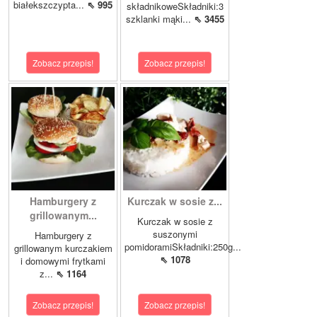
białekszczypta...
⇖ 995
składnikoweSkładniki:3
szklanki mąki...
⇖ 3455
Zobacz przepis!
Zobacz przepis!
Hamburgery z
Kurczak w sosie z...
grillowanym...
Kurczak w sosie z
suszonymi
Hamburgery z
pomidoramiSkładniki:250g...
grillowanym kurczakiem
⇖ 1078
i domowymi frytkami
z...
⇖ 1164
Zobacz przepis!
Zobacz przepis!