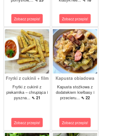
Zobacz przepis!
Zobacz przepis!
Frytki z cukinii + film
Kapusta obiadowa
Frytki z cukinii z
Kapusta stożkowa z
piekarnika – chrupiąca i
dodatekiem kiełbasy i
pyszna...
⇖ 21
przecieru...
⇖ 22
Zobacz przepis!
Zobacz przepis!