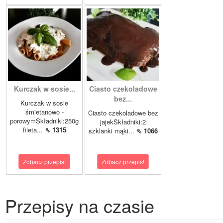
Kurczak w sosie...
Ciasto czekoladowe
bez...
Kurczak w sosie
śmietanowo -
Ciasto czekoladowe bez
porowymSkładniki:250g
jajekSkładniki:2
fileta...
⇖ 1315
szklanki mąki...
⇖ 1066
Zobacz przepis!
Zobacz przepis!
Przepisy na czasie