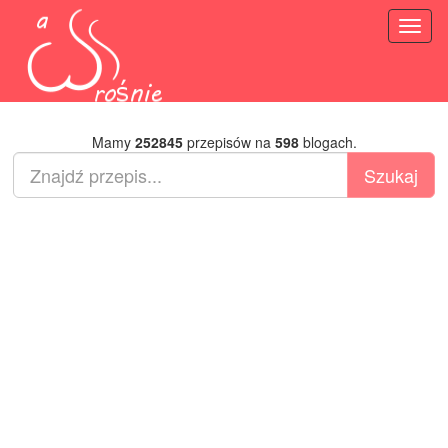
Toggl
naviga
Mamy
252845
przepisów na
598
blogach.