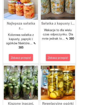
Najlepsza sałatka
Sałatka z kapusty i...
z...
Wakacje to dla wielu
czas odpoczynku. Dla
Kolorowa sałatka z
mnie jednak to...
⇖ 380
kapusty, papryki i
ogórków Niektóre...
⇖
385
Zobacz przepis!
Zobacz przepis!
Kiszone inaczej,
Rewelacyjne ogórki