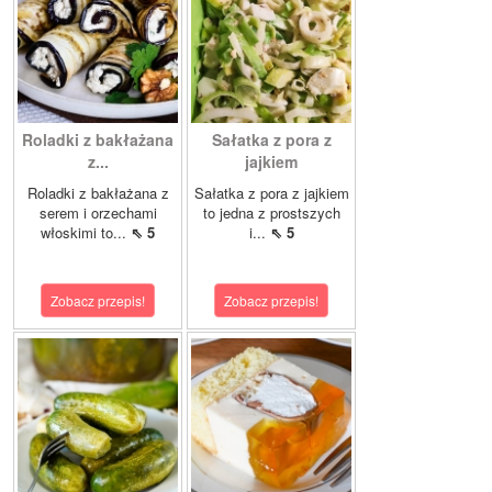
Roladki z bakłażana
Sałatka z pora z
z...
jajkiem
Roladki z bakłażana z
Sałatka z pora z jajkiem
serem i orzechami
to jedna z prostszych
włoskimi to...
⇖ 5
i...
⇖ 5
Zobacz przepis!
Zobacz przepis!