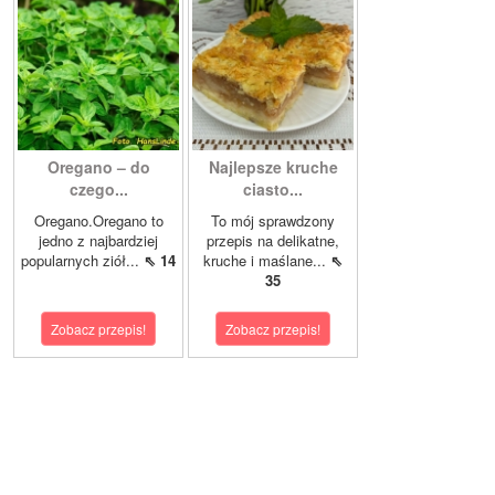
Oregano – do
Najlepsze kruche
czego...
ciasto...
Oregano.Oregano to
To mój sprawdzony
jedno z najbardziej
przepis na delikatne,
popularnych ziół...
⇖ 14
kruche i maślane...
⇖
35
Zobacz przepis!
Zobacz przepis!