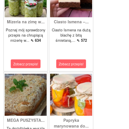
Mizeria na zimę w...
Ciasto Ismena –...
Poznaj mój sprawdzony
Ciasto Ismena na dużą
przepis na chrupiącą
blachę z bitą
mizerię w...
⇖ 634
śmietaną,...
⇖ 572
Zobacz przepis!
Zobacz przepis!
MEGA PUSZYSTA...
Papryka
marynowana do...
Ta drożdżówka wyszła