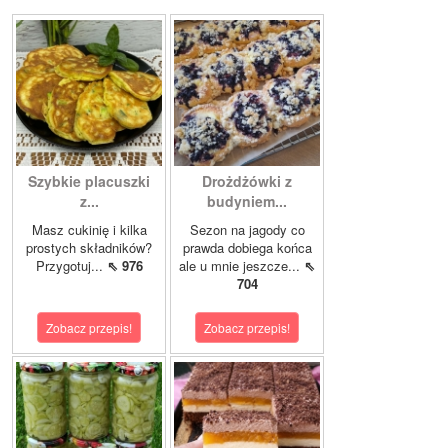
Szybkie placuszki
Drożdżówki z
z...
budyniem...
Masz cukinię i kilka
Sezon na jagody co
prostych składników?
prawda dobiega końca
Przygotuj...
⇖ 976
ale u mnie jeszcze...
⇖
704
Zobacz przepis!
Zobacz przepis!