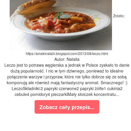
Źródło:
https://smakinatalii.blogspot.com/2013/08/leczo.html
Autor: Natalia
Leczo jest to potrawa węgierska a jednak w Polsce zyskało to danie
dużą popularność. I nic w tym dziwnego, ponieważ to idealne
połączenie warzyw i przypraw, które nie tylko dobrze się ze sobą
komponują ale również mają fantastyczny aromat. Smacznego! :)
LeczoSkładniki:2 papryki czerwone2 papryki żółte1 cukinia2
cebule4 pomidory4 pieczarkiMały słoiczek koncentratu...
Zobacz cały przepis...