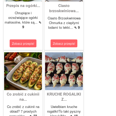
Przepis na ogórki...
Ciasto
brzoskwiniowa...
Chrupiące i
orzeźwiające ogórki
Ciasto Brzoskwiniowa
małosolne, które są...
⇖
Chmurka z ciepłymi
9
lodami to lekki...
⇖ 9
Zobacz przepis!
Zobacz przepis!
Co zrobić z cukinii
KRUCHE ROGALIKI
na...
Z...
Co zrobić z cukinii na
Uwielbiam kruche
obiad? 7 prostych
rogaliki!To taki pyszny
pomysłów,...
⇖ 23
klasyk!Nie...
⇖ 18