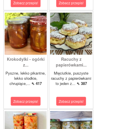
Zobacz przepis!
Zobacz przepis!
Krokodylki - ogórki
Racuchy z
z...
papierówkami...
Pyszne, lekko pikantne,
Mięciutkie, puszyste
lekko słodkie,
racuchy z papierówkami
chrupiące,...
⇖ 417
to jeden z...
⇖ 387
Zobacz przepis!
Zobacz przepis!