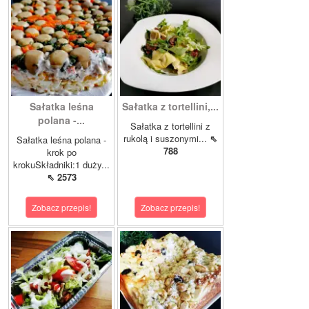
Sałatka leśna
Sałatka z tortellini,...
polana -...
Sałatka z tortellini z
rukolą i suszonymi...
⇖
Sałatka leśna polana -
788
krok po
krokuSkładniki:1 duży...
⇖ 2573
Zobacz przepis!
Zobacz przepis!