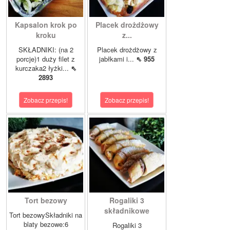
Kapsalon krok po
Placek drożdżowy
kroku
z...
SKŁADNIKI: (na 2
Placek drożdżowy z
porcje)1 duży filet z
jabłkami i...
⇖ 955
kurczaka2 łyżki...
⇖
2893
Zobacz przepis!
Zobacz przepis!
Tort bezowy
Rogaliki 3
składnikowe
Tort bezowySkładniki na
blaty bezowe:6
Rogaliki 3