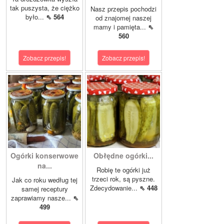
tak puszysta, że ciężko
Nasz przepis pochodzi
było...
⇖ 564
od znajomej naszej
mamy i pamięta...
⇖
560
Zobacz przepis!
Zobacz przepis!
Ogórki konserwowe
Obłędne ogórki...
na...
Robię te ogórki już
trzeci rok, są pyszne.
Jak co roku według tej
Zdecydowanie...
⇖ 448
samej receptury
zaprawiamy nasze...
⇖
499