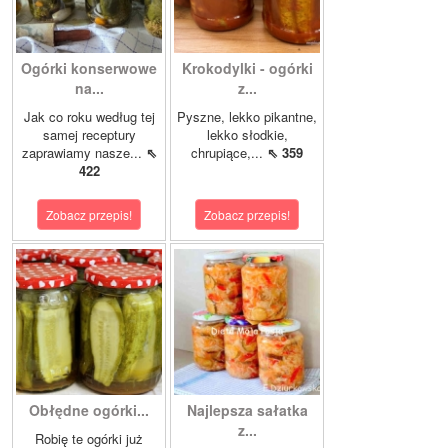
Ogórki konserwowe
Krokodylki - ogórki
na...
z...
Jak co roku według tej
Pyszne, lekko pikantne,
samej receptury
lekko słodkie,
zaprawiamy nasze...
⇖
chrupiące,...
⇖ 359
422
Zobacz przepis!
Zobacz przepis!
Obłędne ogórki...
Najlepsza sałatka
z...
Robię te ogórki już