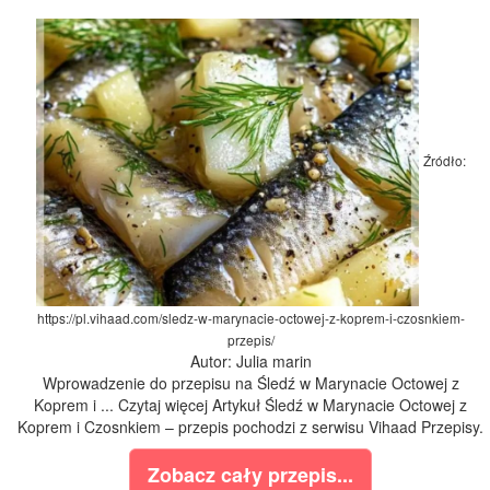
Źródło:
https://pl.vihaad.com/sledz-w-marynacie-octowej-z-koprem-i-czosnkiem-
przepis/
Autor: Julia marin
Wprowadzenie do przepisu na Śledź w Marynacie Octowej z
Koprem i ... Czytaj więcej Artykuł Śledź w Marynacie Octowej z
Koprem i Czosnkiem – przepis pochodzi z serwisu Vihaad Przepisy.
Zobacz cały przepis...