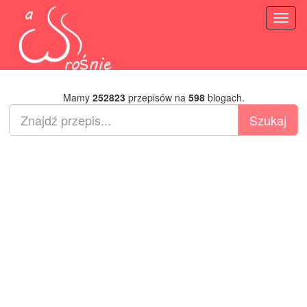
Toggl
naviga
Mamy
252823
przepisów na
598
blogach.