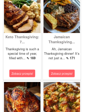
Keto Thanksgiving:
Jamaican
7...
Thanksgiving...
Thanksgiving is such a
Ah, Jamaican
special time of year,
Thanksgiving dinner! It’s
filled with...
⇖ 169
not just a...
⇖ 171
Zobacz przepis!
Zobacz przepis!