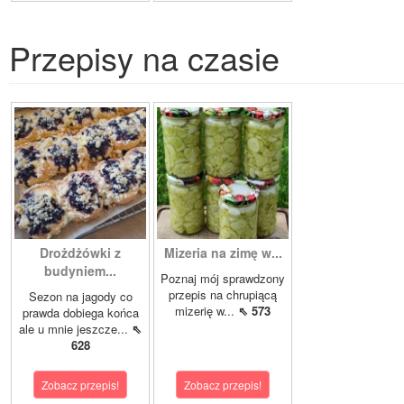
Przepisy na czasie
Drożdżówki z
Mizeria na zimę w...
budyniem...
Poznaj mój sprawdzony
przepis na chrupiącą
Sezon na jagody co
mizerię w...
⇖ 573
prawda dobiega końca
ale u mnie jeszcze...
⇖
628
Zobacz przepis!
Zobacz przepis!