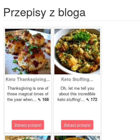
Przepisy z bloga
Keto Thanksgiving...
Keto Stuffing...
Thanksgiving is one of
Oh, let me tell you
those magical times of
about this incredible
the year when...
⇖ 168
keto stuffing!...
⇖ 172
Zobacz przepis!
Zobacz przepis!