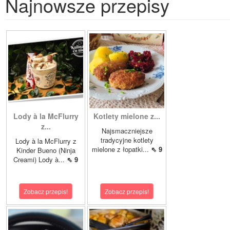
Najnowsze przepisy
Lody à la McFlurry
Kotlety mielone z...
z...
Najsmaczniejsze
tradycyjne kotlety
Lody à la McFlurry z
mielone z łopatki...
⇖ 9
Kinder Bueno (Ninja
Creami) Lody à...
⇖ 9
Zobacz przepis!
Zobacz przepis!