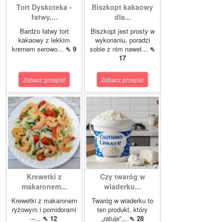
Tort Dyskoteka -
Biszkopt kakaowy
łatwy,...
dla...
Bardzo łatwy tort
Biszkopt jest prosty w
kakaowy z lekkim
wykonaniu, poradzi
kremem serowo...
⇖ 9
sobie z nim nawet...
⇖
17
Zobacz przepis!
Zobacz przepis!
Krewetki z
Czy twaróg w
makaronem...
wiaderku...
Krewetki z makaronem
Twaróg w wiaderku to
ryżowym i pomidorami
ten produkt, który
–...
⇖ 12
„ratuje”...
⇖ 28