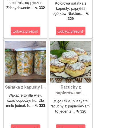
trzeci rok, są pyszne.
Kolorowa sałatka z
Zdecydowanie...
⇖ 332
kapusty, papryki i
ogórków Niektóre...
⇖
329
Zobacz przepis!
Zobacz przepis!
Sałatka z kapusty i...
Racuchy z
papierówkami...
Wakacje to dla wielu
czas odpoczynku. Dla
Mięciutkie, puszyste
mnie jednak to...
⇖ 323
racuchy z papierówkami
to jeden z...
⇖ 320