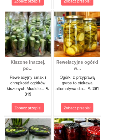
Zobacz przepis!
Zobacz przepis!
Kiszone inaczej,
Rewelacyjne ogórki
po...
w...
Rewelacyjny smak i
Ogórki z przyprawą
chrupkość ogórków
gyros to ciekawa
kiszonych.Musicie...
⇖
alternatywa dla...
⇖ 291
319
Zobacz przepis!
Zobacz przepis!