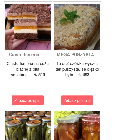
Ciasto Ismena –...
MEGA PUSZYSTA...
Ciasto Ismena na dużą
Ta drożdżówka wyszła
blachę z bitą
tak puszysta, że ciężko
śmietaną,...
⇖ 510
było...
⇖ 493
Zobacz przepis!
Zobacz przepis!