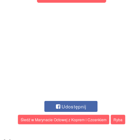
Udostępnij
Śledź w Marynacie Octowej z Koprem i Czosnkiem
Ryba