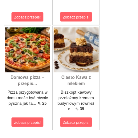
Zobacz przepis!
Zobacz przepis!
Domowa pizza –
Ciasto Kawa z
przepis...
mlekiem
Pizza przygotowana w
Biszkopt kawowy
domu może być równie
przełożony kremem
pyszna jak ta...
⇖ 25
budyniowym również
o...
⇖ 39
Zobacz przepis!
Zobacz przepis!