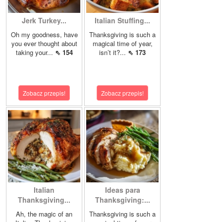
Jerk Turkey...
Italian Stuffing...
Oh my goodness, have
Thanksgiving is such a
you ever thought about
magical time of year,
taking your...
⇖ 154
isn’t it?...
⇖ 173
Zobacz przepis!
Zobacz przepis!
Italian
Ideas para
Thanksgiving...
Thanksgiving:...
Ah, the magic of an
Thanksgiving is such a