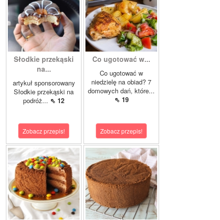
Słodkie przekąski
Co ugotować w...
na...
Co ugotować w
niedzielę na obiad? 7
artykuł sponsorowany
domowych dań, które...
Słodkie przekąski na
⇖ 19
podróż...
⇖ 12
Zobacz przepis!
Zobacz przepis!