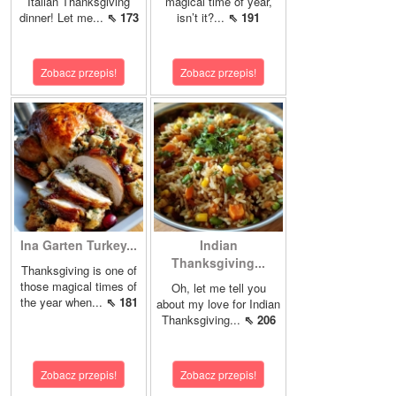
Italian Thanksgiving
magical time of year,
dinner! Let me...
⇖ 173
isn’t it?...
⇖ 191
Zobacz przepis!
Zobacz przepis!
Ina Garten Turkey...
Indian
Thanksgiving...
Thanksgiving is one of
those magical times of
Oh, let me tell you
the year when...
⇖ 181
about my love for Indian
Thanksgiving...
⇖ 206
Zobacz przepis!
Zobacz przepis!