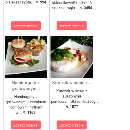
białekszczypta...
⇖ 994
składnikoweSkładniki:3
szklanki mąki...
⇖ 3454
Zobacz przepis!
Zobacz przepis!
Hamburgery z
Kurczak w sosie z...
grillowanym...
Kurczak w sosie z
suszonymi
Hamburgery z
pomidoramiSkładniki:250g...
grillowanym kurczakiem
⇖ 1077
i domowymi frytkami
z...
⇖ 1163
Zobacz przepis!
Zobacz przepis!