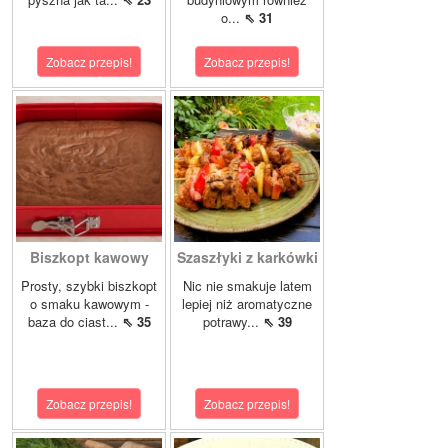
o...
⇖ 31
Zobacz przepis!
Zobacz przepis!
Biszkopt kawowy
Szaszłyki z karkówki
Prosty, szybki biszkopt
Nic nie smakuje latem
o smaku kawowym -
lepiej niż aromatyczne
baza do ciast...
⇖ 35
potrawy...
⇖ 39
Zobacz przepis!
Zobacz przepis!