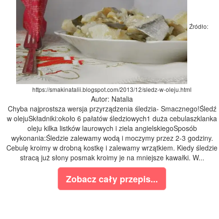
Źródło:
https://smakinatalii.blogspot.com/2013/12/sledz-w-oleju.html
Autor: Natalia
Chyba najprostsza wersja przyrządzenia śledzia- Smacznego!Śledź
w olejuSkładniki:około 6 pałatów śledziowych1 duża cebulaszklanka
oleju kilka listków laurowych i ziela angielskiegoSposób
wykonania:Śledzie zalewamy wodą i moczymy przez 2-3 godziny.
Cebulę kroimy w drobną kostkę i zalewamy wrzątkiem. Kiedy śledzie
stracą już słony posmak kroimy je na mniejsze kawałki. W...
Zobacz cały przepis...