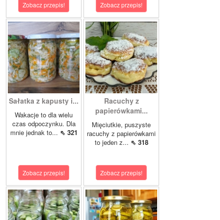
Zobacz przepis!
Zobacz przepis!
Sałatka z kapusty i...
Racuchy z
papierówkami...
Wakacje to dla wielu
czas odpoczynku. Dla
Mięciutkie, puszyste
mnie jednak to...
⇖ 321
racuchy z papierówkami
to jeden z...
⇖ 318
Zobacz przepis!
Zobacz przepis!