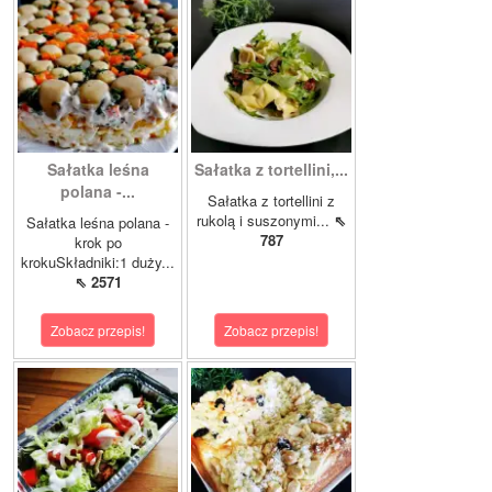
Sałatka leśna
Sałatka z tortellini,...
polana -...
Sałatka z tortellini z
rukolą i suszonymi...
⇖
Sałatka leśna polana -
787
krok po
krokuSkładniki:1 duży...
⇖ 2571
Zobacz przepis!
Zobacz przepis!