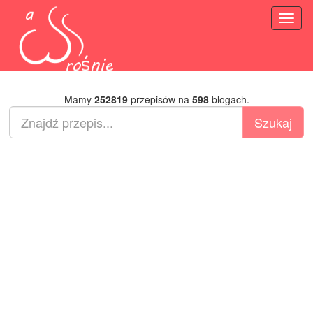
Toggl
naviga
Mamy
252819
przepisów na
598
blogach.