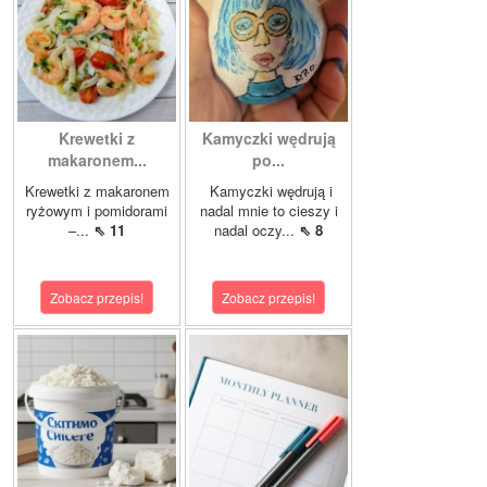
Krewetki z
Kamyczki wędrują
makaronem...
po...
Krewetki z makaronem
Kamyczki wędrują i
ryżowym i pomidorami
nadal mnie to cieszy i
–...
⇖ 11
nadal oczy...
⇖ 8
Zobacz przepis!
Zobacz przepis!