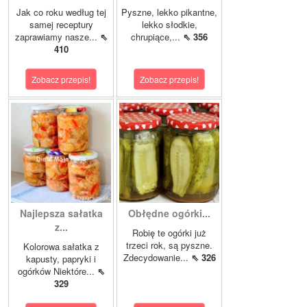
Jak co roku według tej
Pyszne, lekko pikantne,
samej receptury
lekko słodkie,
zaprawiamy nasze...
⇖
chrupiące,...
⇖ 356
410
Zobacz przepis!
Zobacz przepis!
Najlepsza sałatka
Obłędne ogórki...
z...
Robię te ogórki już
trzeci rok, są pyszne.
Kolorowa sałatka z
Zdecydowanie...
⇖ 326
kapusty, papryki i
ogórków Niektóre...
⇖
329