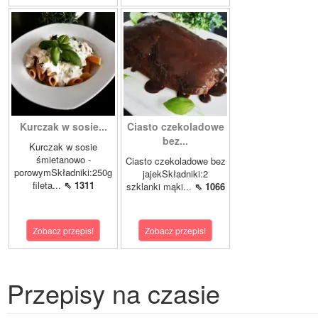
Kurczak w sosie...
Ciasto czekoladowe
bez...
Kurczak w sosie
śmietanowo -
Ciasto czekoladowe bez
porowymSkładniki:250g
jajekSkładniki:2
fileta...
⇖ 1311
szklanki mąki...
⇖ 1066
Zobacz przepis!
Zobacz przepis!
Przepisy na czasie