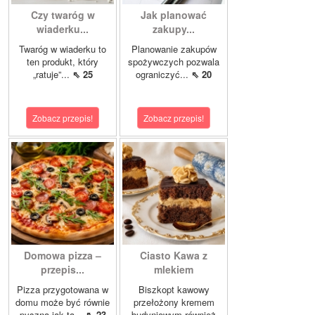
Czy twaróg w
Jak planować
wiaderku...
zakupy...
Twaróg w wiaderku to
Planowanie zakupów
ten produkt, który
spożywczych pozwala
„ratuje”...
⇖ 25
ograniczyć...
⇖ 20
Zobacz przepis!
Zobacz przepis!
Domowa pizza –
Ciasto Kawa z
przepis...
mlekiem
Pizza przygotowana w
Biszkopt kawowy
domu może być równie
przełożony kremem
pyszna jak ta...
⇖ 23
budyniowym również