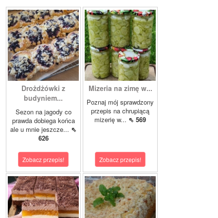
Drożdżówki z
Mizeria na zimę w...
budyniem...
Poznaj mój sprawdzony
przepis na chrupiącą
Sezon na jagody co
mizerię w...
⇖ 569
prawda dobiega końca
ale u mnie jeszcze...
⇖
626
Zobacz przepis!
Zobacz przepis!