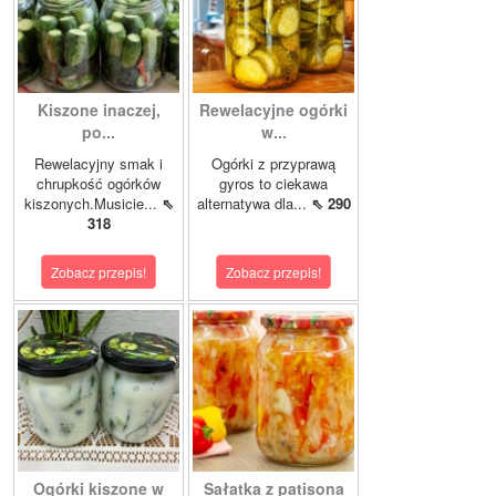
Kiszone inaczej,
Rewelacyjne ogórki
po...
w...
Rewelacyjny smak i
Ogórki z przyprawą
chrupkość ogórków
gyros to ciekawa
kiszonych.Musicie...
⇖
alternatywa dla...
⇖ 290
318
Zobacz przepis!
Zobacz przepis!
Ogórki kiszone w
Sałatka z patisona