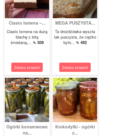
Ciasto Ismena –...
MEGA PUSZYSTA...
Ciasto Ismena na dużą
Ta drożdżówka wyszła
blachę z bitą
tak puszysta, że ciężko
śmietaną,...
⇖ 509
było...
⇖ 492
Zobacz przepis!
Zobacz przepis!
Ogórki konserwowe
Krokodylki - ogórki
na...
z...