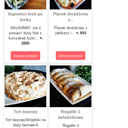
Kapsalon krok po
Placek drożdżowy
kroku
z...
SKŁADNIKI: (na 2
Placek drożdżowy z
porcje)1 duży filet z
jabłkami i...
⇖ 954
kurczaka2 łyżki...
⇖
2890
Zobacz przepis!
Zobacz przepis!
Tort bezowy
Rogaliki 3
składnikowe
Tort bezowySkładniki na
blaty bezowe:6
Rogaliki 3