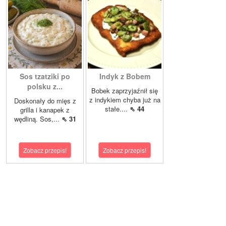
Sos tzatziki po
Indyk z Bobem
polsku z...
Bobek zaprzyjaźnił się
z indykiem chyba już na
Doskonały do mięs z
stałe....
⇖ 44
grilla i kanapek z
wędliną. Sos,...
⇖ 31
Zobacz przepis!
Zobacz przepis!