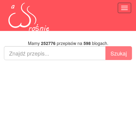
Toggl
naviga
Mamy
252776
przepisów na
598
blogach.