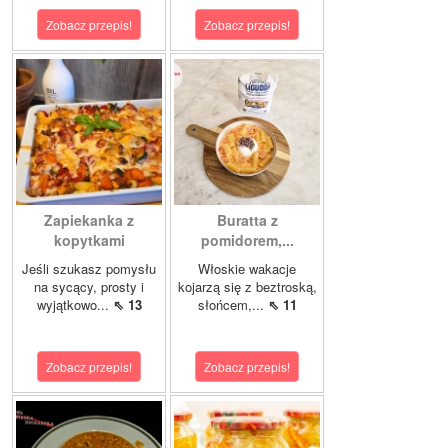
Zobacz przepis!
Zobacz przepis!
Zapiekanka z
Buratta z
kopytkami
pomidorem,...
Jeśli szukasz pomysłu
Włoskie wakacje
na sycący, prosty i
kojarzą się z beztroską,
wyjątkowo...
⇖ 13
słońcem,...
⇖ 11
Zobacz przepis!
Zobacz przepis!