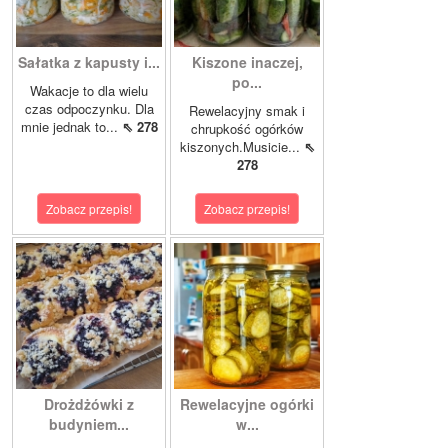
Sałatka z kapusty i...
Kiszone inaczej,
po...
Wakacje to dla wielu
czas odpoczynku. Dla
Rewelacyjny smak i
mnie jednak to...
⇖ 278
chrupkość ogórków
kiszonych.Musicie...
⇖
278
Zobacz przepis!
Zobacz przepis!
Drożdżówki z
Rewelacyjne ogórki
budyniem...
w...