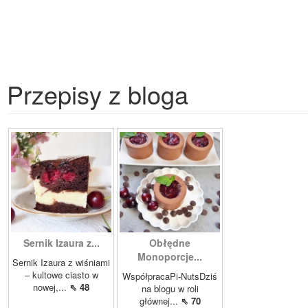
Przepisy z bloga
Sernik Izaura z...
Obłędne
Monoporcje...
Sernik Izaura z wiśniami
– kultowe ciasto w
WspółpracaPi-NutsDziś
nowej,...
⇖ 48
na blogu w roli
głównej...
⇖ 70