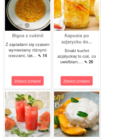
Bigos z cukinii
Kapusta po
azjatycku do...
Z sąsiadami się czasem
wymieniamy różnymi
Smaki kuchni
rzeczami, tak...
⇖ 14
azjatyckiej to coś, co
uwielbiam....
⇖ 26
Zobacz przepis!
Zobacz przepis!