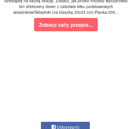
dziesiątkę na każdą okazję. Zobacz, jak prosto możesz wyczarować
ten efektowny deser z zaledwie kilku podstawowych
składników!Składniki (na blaszkę 23x33 cm):Pianka:500...
Zobacz cały przepis...
Udostępnij