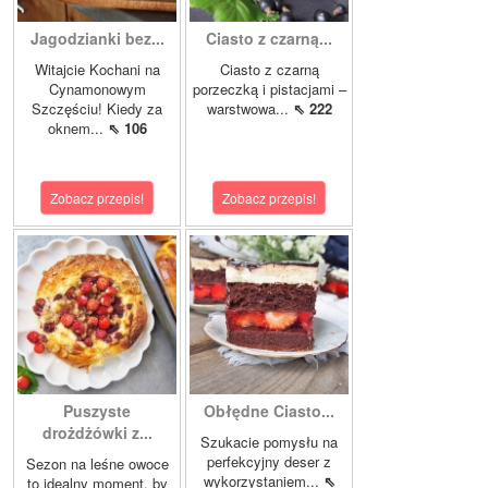
Jagodzianki bez...
Ciasto z czarną...
Witajcie Kochani na
Ciasto z czarną
Cynamonowym
porzeczką i pistacjami –
Szczęściu! Kiedy za
warstwowa...
⇖ 222
oknem...
⇖ 106
Zobacz przepis!
Zobacz przepis!
Puszyste
Obłędne Ciasto...
drożdżówki z...
Szukacie pomysłu na
perfekcyjny deser z
Sezon na leśne owoce
wykorzystaniem...
⇖
to idealny moment, by