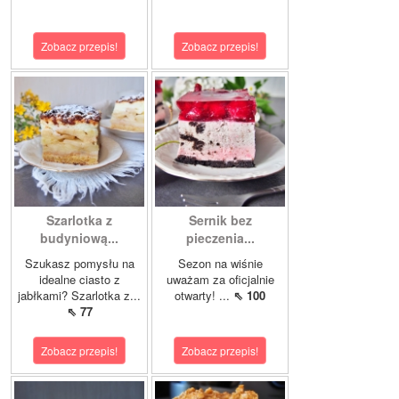
Zobacz przepis!
Zobacz przepis!
Szarlotka z
Sernik bez
budyniową...
pieczenia...
Szukasz pomysłu na
Sezon na wiśnie
idealne ciasto z
uważam za oficjalnie
jabłkami? Szarlotka z...
otwarty! ...
⇖ 100
⇖ 77
Zobacz przepis!
Zobacz przepis!