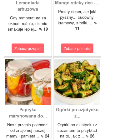
Lemoniada
Mango sticky rice -...
arbuzowa
Prosty deser, ale jaki
pyszny... cudowny,
Gdy temperatura za
kremowy, słodki....
⇖
oknem rośnie, nic nie
11
smakuje lepiej...
⇖ 19
Zobacz przepis!
Zobacz przepis!
Papryka
Ogórki po azjatycku
marynowana do...
z...
Nasz przepis pochodzi
Ogórki po azjatycku z
od znajomej naszej
sezamem to przykład
mamy i pamięta...
⇖ 24
na to, jak z...
⇖ 26