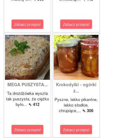
Zobacz przepis!
Zobacz przepis!
MEGA PUSZYSTA...
Krokodylki - ogórki
z...
Ta drożdżówka wyszła
tak puszysta, że ciężko
Pyszne, lekko pikantne,
było...
⇖ 412
lekko słodkie,
chrupiące,...
⇖ 306
Zobacz przepis!
Zobacz przepis!