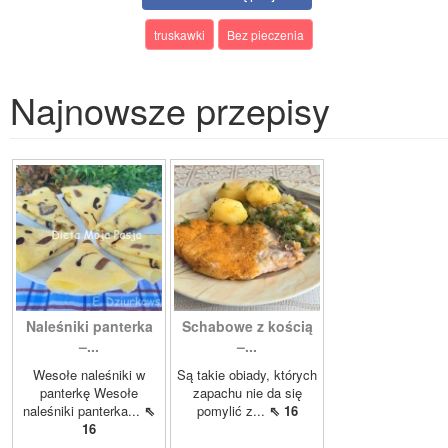
truskawki
Bez pieczenia
Najnowsze przepisy
Naleśniki panterka
Schabowe z kością
–...
–...
Wesołe naleśniki w
Są takie obiady, których
panterkę Wesołe
zapachu nie da się
naleśniki panterka...
⇖
pomylić z...
⇖ 16
16