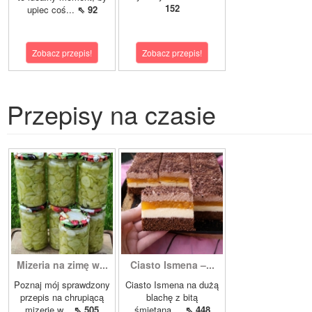
152
upiec coś...
⇖ 92
Zobacz przepis!
Zobacz przepis!
Przepisy na czasie
Mizeria na zimę w...
Ciasto Ismena –...
Poznaj mój sprawdzony
Ciasto Ismena na dużą
przepis na chrupiącą
blachę z bitą
mizerię w...
⇖ 505
śmietaną,...
⇖ 448