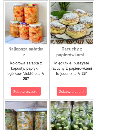
Najlepsza sałatka
Racuchy z
z...
papierówkami...
Kolorowa sałatka z
Mięciutkie, puszyste
kapusty, papryki i
racuchy z papierówkami
ogórków Niektóre...
⇖
to jeden z...
⇖ 284
287
Zobacz przepis!
Zobacz przepis!