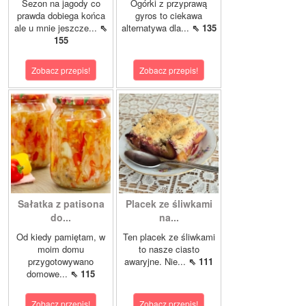
Sezon na jagody co
Ogórki z przyprawą
prawda dobiega końca
gyros to ciekawa
ale u mnie jeszcze...
⇖
alternatywa dla...
⇖ 135
155
Zobacz przepis!
Zobacz przepis!
Sałatka z patisona
Placek ze śliwkami
do...
na...
Od kiedy pamiętam, w
Ten placek ze śliwkami
moim domu
to nasze ciasto
przygotowywano
awaryjne. Nie...
⇖ 111
domowe...
⇖ 115
Zobacz przepis!
Zobacz przepis!