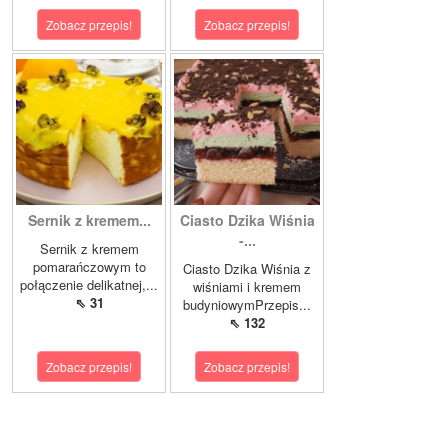
Zobacz przepis!
Zobacz przepis!
Sernik z kremem...
Ciasto Dzika Wiśnia
-...
Sernik z kremem
pomarańczowym to
Ciasto Dzika Wiśnia z
połączenie delikatnej,...
wiśniami i kremem
⇖ 31
budyniowymPrzepis...
⇖ 132
Zobacz przepis!
Zobacz przepis!