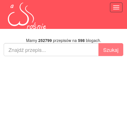
Toggl
naviga
Mamy
252799
przepisów na
598
blogach.