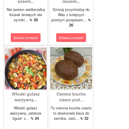
sosem...
musem...
Nie jestem wielbicielką
Dzisiaj przychodzę do
klusek leniwych ale
Was z kolejnym
syrniki...
⇖ 28
prostym przepisem...
⇖
26
Zobacz przepis!
Zobacz przepis!
Włoski gulasz
Ciemne kruche
warzywny...
ciasto pod...
Włoski gulasz
To ciemne kruche ciasto
warzywny „ratatuia
to doskonała baza do
ligure” z...
⇖ 34
sernika. Jest...
⇖ 32