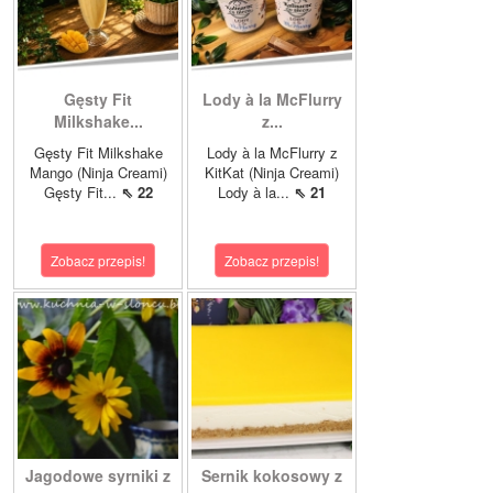
Gęsty Fit
Lody à la McFlurry
Milkshake...
z...
Gęsty Fit Milkshake
Lody à la McFlurry z
Mango (Ninja Creami)
KitKat (Ninja Creami)
Gęsty Fit...
⇖ 22
Lody à la...
⇖ 21
Zobacz przepis!
Zobacz przepis!
Jagodowe syrniki z
Sernik kokosowy z