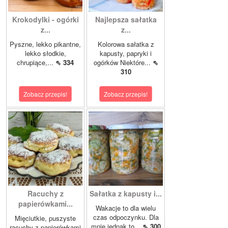
Krokodylki - ogórki
Najlepsza sałatka
z...
z...
Pyszne, lekko pikantne,
Kolorowa sałatka z
lekko słodkie,
kapusty, papryki i
chrupiące,...
⇖ 334
ogórków Niektóre...
⇖
310
Zobacz przepis!
Zobacz przepis!
Racuchy z
Sałatka z kapusty i...
papierówkami...
Wakacje to dla wielu
czas odpoczynku. Dla
Mięciutkie, puszyste
mnie jednak to...
⇖ 300
racuchy z papierówkami