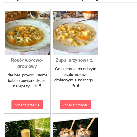
Rosół wołowo-
Zupa jarzynowa z...
drobiowy
Gotujemy ją na dobrym
rosole wołowo-
Nie bez powodu nasze
drobiowym z naszego...
babcie powtarzały, że
⇖ 9
najlepszy...
⇖ 5
Zobacz przepis!
Zobacz przepis!