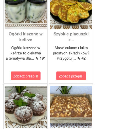
Ogórki kiszone w
Szybkie placuszki
kefirze
z...
Ogórki kiszone w
Masz cukinię i kilka
kefirze to ciekawa
prostych składników?
alternatywa dla...
⇖ 191
Przygotuj...
⇖ 42
Zobacz przepis!
Zobacz przepis!