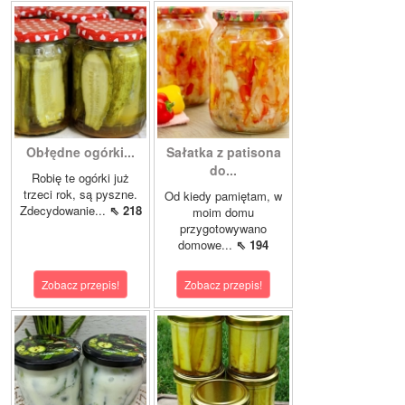
Obłędne ogórki...
Sałatka z patisona
do...
Robię te ogórki już
trzeci rok, są pyszne.
Od kiedy pamiętam, w
Zdecydowanie...
⇖ 218
moim domu
przygotowywano
domowe...
⇖ 194
Zobacz przepis!
Zobacz przepis!