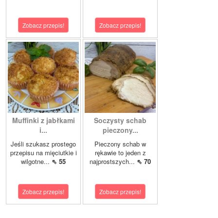
Zobacz przepis!
Zobacz przepis!
Muffinki z jabłkami
Soczysty schab
i...
pieczony...
Jeśli szukasz prostego
Pieczony schab w
przepisu na mięciutkie i
rękawie to jeden z
wilgotne...
⇖ 55
najprostszych...
⇖ 70
Zobacz przepis!
Zobacz przepis!