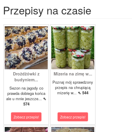
Przepisy na czasie
Drożdżówki z
Mizeria na zimę w...
budyniem...
Poznaj mój sprawdzony
przepis na chrupiącą
Sezon na jagody co
mizerię w...
⇖ 544
prawda dobiega końca
ale u mnie jeszcze...
⇖
574
Zobacz przepis!
Zobacz przepis!