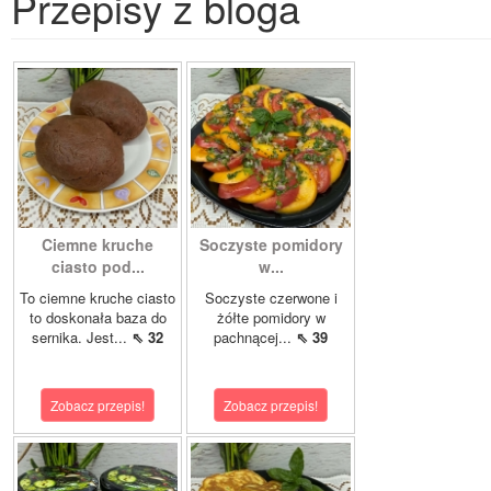
Przepisy z bloga
Ciemne kruche
Soczyste pomidory
ciasto pod...
w...
To ciemne kruche ciasto
Soczyste czerwone i
to doskonała baza do
żółte pomidory w
sernika. Jest...
⇖ 32
pachnącej...
⇖ 39
Zobacz przepis!
Zobacz przepis!