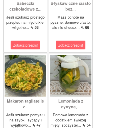
Babeczki
Błyskawiczne ciasto
czekoladowe z...
bez...
Jeśli szukasz prostego
Masz ochotę na
przepisu na mięciutkie,
pyszne, domowe ciasto,
wilgotne...
⇖ 53
ale nie chcesz...
⇖ 66
Zobacz przepis!
Zobacz przepis!
Makaron tagliatelle
Lemoniada z
z...
cytryną,...
Jeśli szukasz pomysłu
Domowa lemoniada z
na szybki, sycący i
dodatkiem świeżej
wyjątkowo...
⇖ 47
mięty, soczystej...
⇖ 54