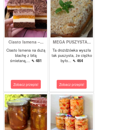
Ciasto Ismena –...
MEGA PUSZYSTA...
Ciasto Ismena na dużą
Ta drożdżówka wyszła
blachę z bitą
tak puszysta, że ciężko
śmietaną,...
⇖ 481
było...
⇖ 464
Zobacz przepis!
Zobacz przepis!