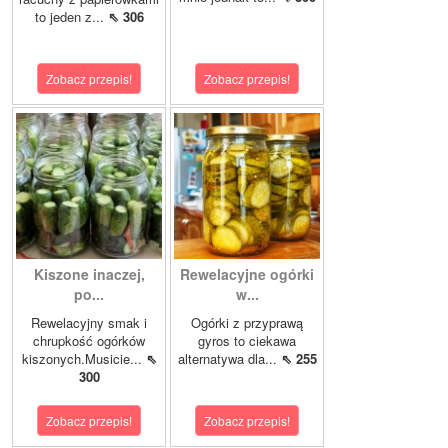
to jeden z...
⇖ 306
Zobacz przepis!
Zobacz przepis!
Kiszone inaczej,
Rewelacyjne ogórki
po...
w...
Rewelacyjny smak i
Ogórki z przyprawą
chrupkość ogórków
gyros to ciekawa
kiszonych.Musicie...
⇖
alternatywa dla...
⇖ 255
300
Zobacz przepis!
Zobacz przepis!