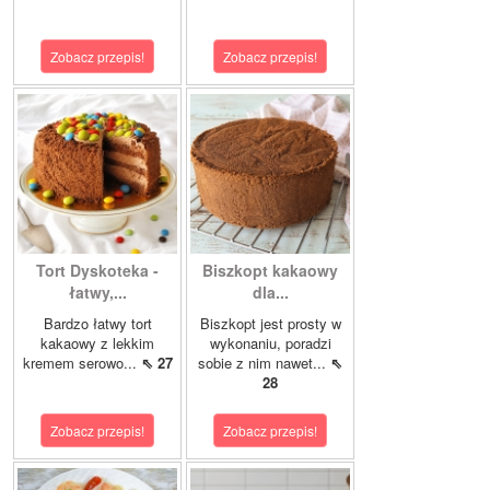
Zobacz przepis!
Zobacz przepis!
Tort Dyskoteka -
Biszkopt kakaowy
łatwy,...
dla...
Bardzo łatwy tort
Biszkopt jest prosty w
kakaowy z lekkim
wykonaniu, poradzi
kremem serowo...
⇖ 27
sobie z nim nawet...
⇖
28
Zobacz przepis!
Zobacz przepis!