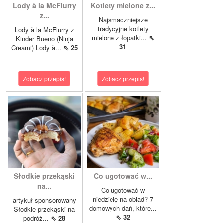
Lody à la McFlurry
Kotlety mielone z...
z...
Najsmaczniejsze
tradycyjne kotlety
Lody à la McFlurry z
mielone z łopatki...
⇖
Kinder Bueno (Ninja
31
Creami) Lody à...
⇖ 25
Zobacz przepis!
Zobacz przepis!
Słodkie przekąski
Co ugotować w...
na...
Co ugotować w
niedzielę na obiad? 7
artykuł sponsorowany
domowych dań, które...
Słodkie przekąski na
⇖ 32
podróż...
⇖ 28