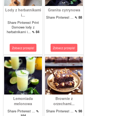
Lody z herbatnikami
Granita cytrynowa
i...
Share Pinterest ...
⇖ 88
Share Pinterest Print
Domowe lody z
herbatnikami i...
⇖ 84
Zobacz przepis!
Zobacz przepis!
Lemoniada
Brownie z
melonowa
orzechami...
Share Pinterest ...
⇖
Share Pinterest ...
⇖ 98
104