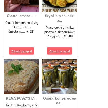
Ciasto Ismena –...
Szybkie placuszki
z...
Ciasto Ismena na dużą
blachę z bitą
Masz cukinię i kilka
śmietaną,...
⇖ 521
prostych składników?
Przygotuj...
⇖ 509
Zobacz przepis!
Zobacz przepis!
MEGA PUSZYSTA...
Ogórki konserwowe
na...
Ta drożdżówka wyszła