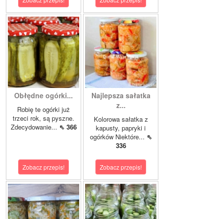
Obłędne ogórki...
Najlepsza sałatka
z...
Robię te ogórki już
trzeci rok, są pyszne.
Kolorowa sałatka z
Zdecydowanie...
⇖ 366
kapusty, papryki i
ogórków Niektóre...
⇖
336
Zobacz przepis!
Zobacz przepis!