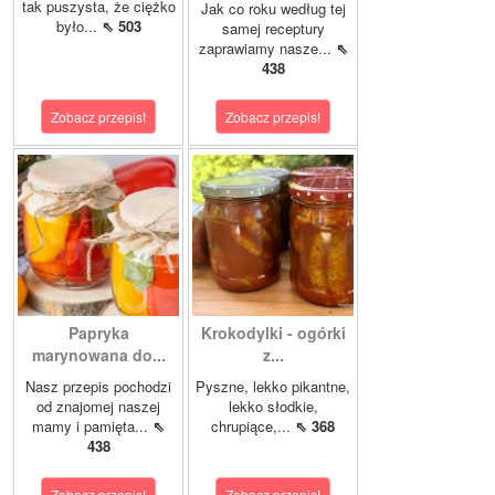
tak puszysta, że ciężko
Jak co roku według tej
było...
⇖ 503
samej receptury
zaprawiamy nasze...
⇖
438
Zobacz przepis!
Zobacz przepis!
Papryka
Krokodylki - ogórki
marynowana do...
z...
Nasz przepis pochodzi
Pyszne, lekko pikantne,
od znajomej naszej
lekko słodkie,
mamy i pamięta...
⇖
chrupiące,...
⇖ 368
438
Zobacz przepis!
Zobacz przepis!