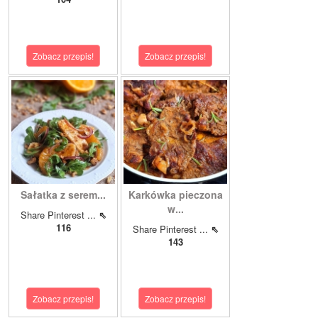
Zobacz przepis!
Zobacz przepis!
Sałatka z serem...
Karkówka pieczona
w...
Share Pinterest ...
⇖
116
Share Pinterest ...
⇖
143
Zobacz przepis!
Zobacz przepis!