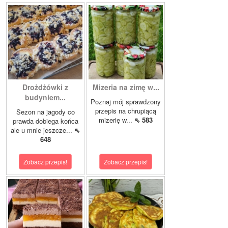
Drożdżówki z
Mizeria na zimę w...
budyniem...
Poznaj mój sprawdzony
przepis na chrupiącą
Sezon na jagody co
mizerię w...
⇖ 583
prawda dobiega końca
ale u mnie jeszcze...
⇖
648
Zobacz przepis!
Zobacz przepis!