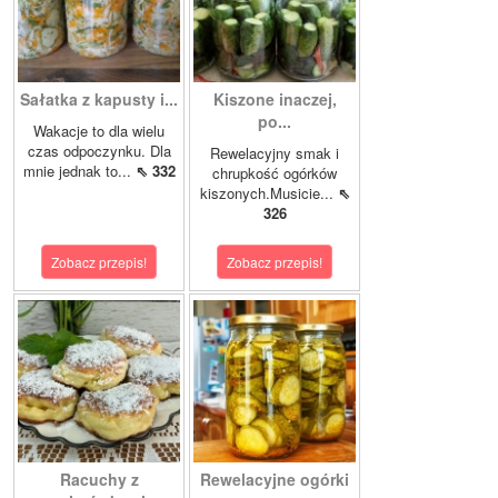
Sałatka z kapusty i...
Kiszone inaczej,
po...
Wakacje to dla wielu
czas odpoczynku. Dla
Rewelacyjny smak i
mnie jednak to...
⇖ 332
chrupkość ogórków
kiszonych.Musicie...
⇖
326
Zobacz przepis!
Zobacz przepis!
Racuchy z
Rewelacyjne ogórki