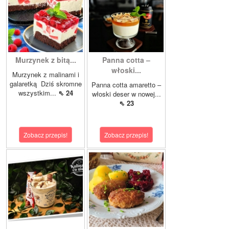
Murzynek z bitą...
Panna cotta –
włoski...
Murzynek z malinami i
galaretką Dziś skromne
Panna cotta amaretto –
wszystkim...
⇖ 24
włoski deser w nowej...
⇖ 23
Zobacz przepis!
Zobacz przepis!