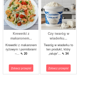
Krewetki z
Czy twaróg w
makaronem...
wiaderku...
Krewetki z makaronem
Twaróg w wiaderku to
ryżowym i pomidorami
ten produkt, który
–...
⇖ 20
„ratuje”...
⇖ 34
Zobacz przepis!
Zobacz przepis!