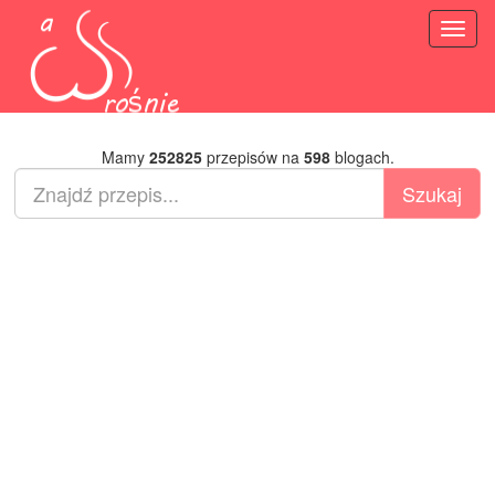
Toggl
naviga
Mamy
252825
przepisów na
598
blogach.