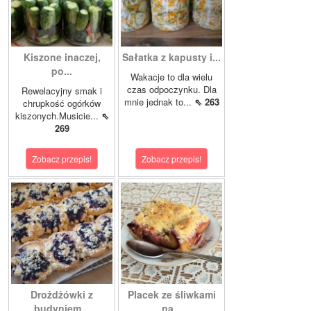
Kiszone inaczej,
Sałatka z kapusty i...
po...
Wakacje to dla wielu
czas odpoczynku. Dla
Rewelacyjny smak i
mnie jednak to...
⇖ 263
chrupkość ogórków
kiszonych.Musicie...
⇖
269
Zobacz przepis!
Zobacz przepis!
Drożdżówki z
Placek ze śliwkami
budyniem...
na...