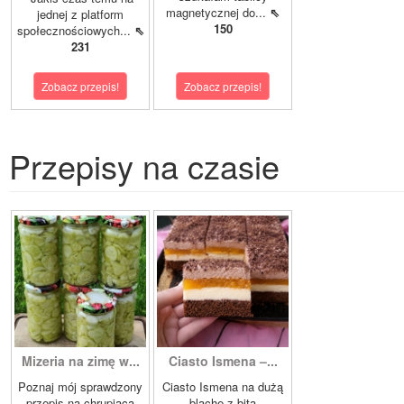
magnetycznej do...
⇖
jednej z platform
150
społecznościowych...
⇖
231
Zobacz przepis!
Zobacz przepis!
Przepisy na czasie
Mizeria na zimę w...
Ciasto Ismena –...
Poznaj mój sprawdzony
Ciasto Ismena na dużą
przepis na chrupiącą
blachę z bitą