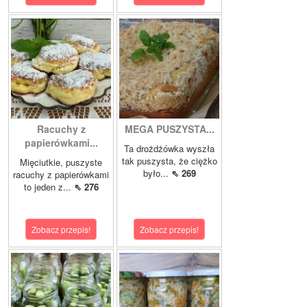
Racuchy z
MEGA PUSZYSTA...
papierówkami...
Ta drożdżówka wyszła
tak puszysta, że ciężko
Mięciutkie, puszyste
było...
⇖ 269
racuchy z papierówkami
to jeden z...
⇖ 276
Zobacz przepis!
Zobacz przepis!