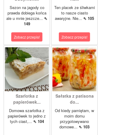
Sezon na jagody co
Ten placek ze śliwkami
prawda dobiega końca
to nasze ciasto
ale u mnie jeszcze...
⇖
awaryjne. Nie...
⇖ 105
149
Zobacz przepis!
Zobacz przepis!
Szarlotka z
Sałatka z patisona
papierówek...
do...
Domowa szarlotka z
Od kiedy pamiętam, w
papierówek to jedno z
moim domu
tych ciast,...
⇖ 104
przygotowywano
domowe...
⇖ 103