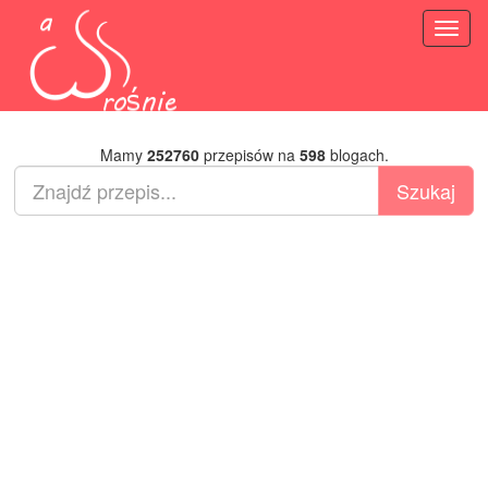
Toggl
naviga
Mamy
252760
przepisów na
598
blogach.