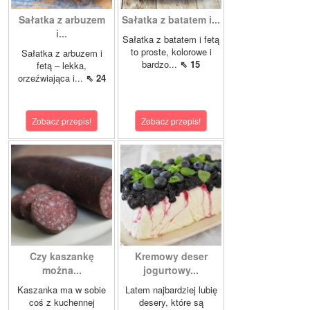
Sałatka z arbuzem
Sałatka z batatem i...
i...
Sałatka z batatem i fetą
to proste, kolorowe i
Sałatka z arbuzem i
bardzo...
⇖ 15
fetą – lekka,
orzeźwiająca i...
⇖ 24
Zobacz przepis!
Zobacz przepis!
Czy kaszankę
Kremowy deser
można...
jogurtowy...
Kaszanka ma w sobie
Latem najbardziej lubię
coś z kuchennej
desery, które są