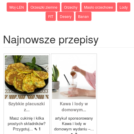
Woj-LEN
Orzeszki ziemne
Orzechy
Masło orzechowe
Lody
FIT
Desery
Banan
Najnowsze przepisy
Szybkie placuszki
Kawa i lody w
z...
domowym...
Masz cukinię i kilka
artykuł sponsorowany
prostych składników?
Kawa i lody w
Przygotuj...
⇖ 1
domowym wydaniu –...