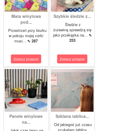
Mata winylowa
Szybkie śledzie z...
pod...
Śledzie z
żurawiną sprawdzą się
Przestrzeń przy biurku
jako przekąska na...
⇖
w pokoju mojej córki
253
musi...
⇖ 287
Zobacz przepis!
Zobacz przepis!
Panele winylowe
Szklana tablica...
na...
Od jakiegoś już czasu
szukałam tablicy
Jakiś czas temu na