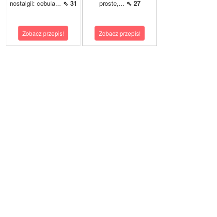
nostalgii: cebula...
⇖ 31
proste,...
⇖ 27
Zobacz przepis!
Zobacz przepis!