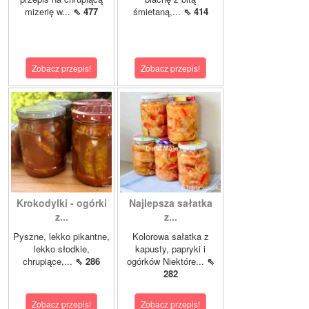
mizerię w...
⇖ 477
śmietaną,...
⇖ 414
Zobacz przepis!
Zobacz przepis!
Krokodylki - ogórki
Najlepsza sałatka
z...
z...
Pyszne, lekko pikantne,
Kolorowa sałatka z
lekko słodkie,
kapusty, papryki i
chrupiące,...
⇖ 286
ogórków Niektóre...
⇖
282
Zobacz przepis!
Zobacz przepis!