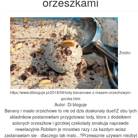
orzeszkami
Źródło:
https://www.dibloguje.pl/2018/09/lody-bananowe-z-masem-orzechowym-
gorzka.html
Autor: Di bloguje
Banany i maslo orzechowe to nie od dzis doskonaly duet!Z obu tych
skladnikow postanowilam przygotowac lody, ktore z dodatkiem
solonych orzeszkow i gorzkiej czekolady smakuja naprawde
rewelacyjnie.Robilam je mnostwo razy i za kazdym wciaz
zastanawiam sie - dlaczego tak malo...?Przewaznie uzywam niezbyt