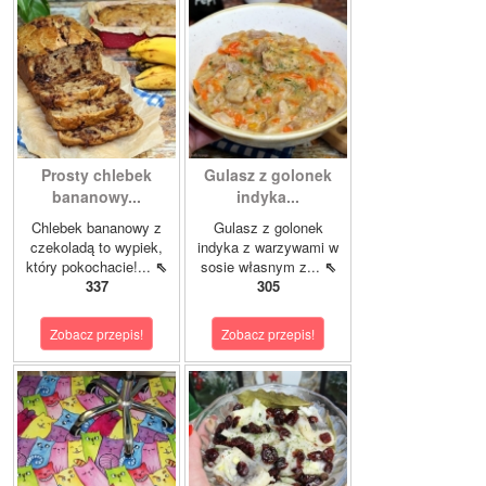
Prosty chlebek
Gulasz z golonek
bananowy...
indyka...
Chlebek bananowy z
Gulasz z golonek
czekoladą to wypiek,
indyka z warzywami w
który pokochacie!...
⇖
sosie własnym z...
⇖
337
305
Zobacz przepis!
Zobacz przepis!