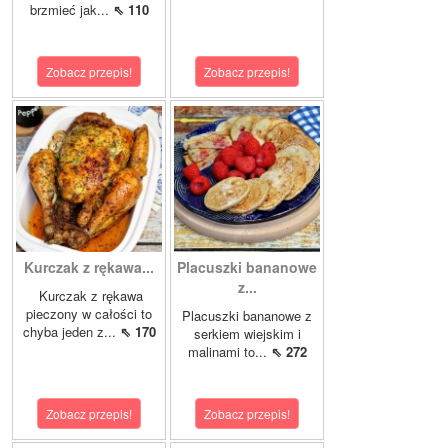
brzmieć jak...
⇖ 110
Zobacz przepis!
Zobacz przepis!
Kurczak z rękawa...
Placuszki bananowe
z...
Kurczak z rękawa
pieczony w całości to
Placuszki bananowe z
chyba jeden z...
⇖ 170
serkiem wiejskim i
malinami to...
⇖ 272
Zobacz przepis!
Zobacz przepis!