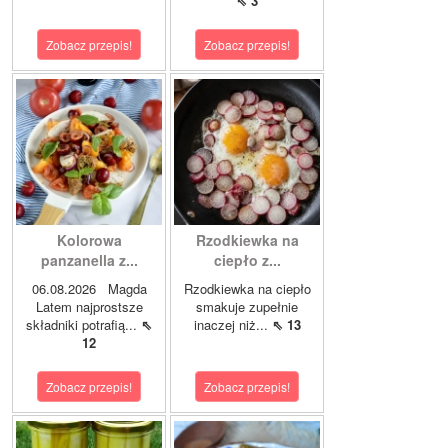
⇖ 3
Zobacz przepis!
Zobacz przepis!
Kolorowa
Rzodkiewka na
panzanella z...
ciepło z...
06.08.2026 Magda
Rzodkiewka na ciepło
Latem najprostsze
smakuje zupełnie
składniki potrafią...
⇖
inaczej niż...
⇖ 13
12
Zobacz przepis!
Zobacz przepis!