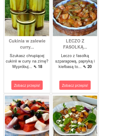
Cukinia w zalewie
LECZO Z
curry...
FASOLKĄ...
Szukasz chrupiącej
Leczo z fasolką
cukinii w curry na zimę?
szparagową, papryką i
Wypróbuj...
⇖ 18
kiełbasą to...
⇖ 20
Zobacz przepis!
Zobacz przepis!