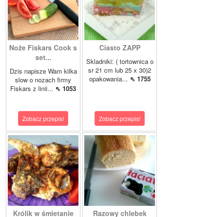
Noże Fiskars Cook s
Ciasto ZAPP
set...
Skladniki: ( tortownica o
sr 21 cm lub 25 x 30)2
Dzis napisze Wam kilka
opakowania...
⇖ 1755
slow o nozach firmy
Fiskars z linii...
⇖ 1053
Zobacz przepis!
Zobacz przepis!
Królik w śmietanie
Razowy chlebek