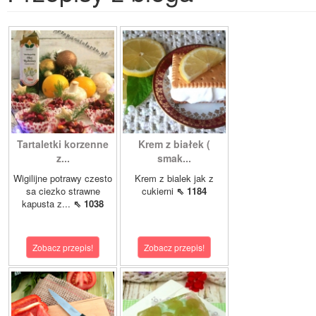
Tartaletki korzenne
Krem z białek (
z...
smak...
Wigilijne potrawy czesto
Krem z bialek jak z
sa ciezko strawne
cukierni
⇖ 1184
kapusta z...
⇖ 1038
Zobacz przepis!
Zobacz przepis!