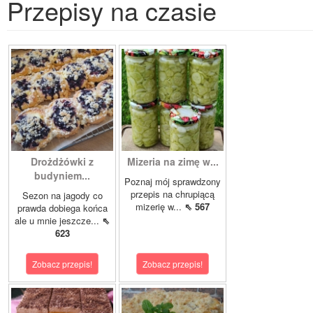
Przepisy na czasie
Drożdżówki z
Mizeria na zimę w...
budyniem...
Poznaj mój sprawdzony
przepis na chrupiącą
Sezon na jagody co
mizerię w...
⇖ 567
prawda dobiega końca
ale u mnie jeszcze...
⇖
623
Zobacz przepis!
Zobacz przepis!