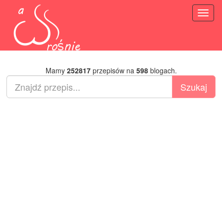
Toggl
naviga
Mamy
252817
przepisów na
598
blogach.