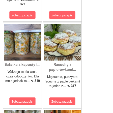
327
Zobacz przepis!
Zobacz przepis!
Sałatka z kapusty i...
Racuchy z
papierówkami...
Wakacje to dla wielu
czas odpoczynku. Dla
Mięciutkie, puszyste
mnie jednak to...
⇖ 319
racuchy z papierówkami
to jeden z...
⇖ 317
Zobacz przepis!
Zobacz przepis!