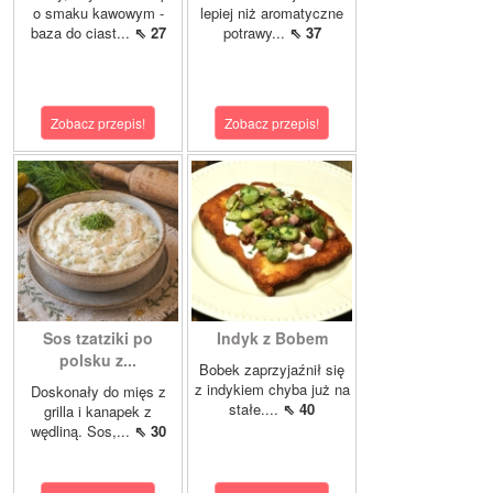
o smaku kawowym -
lepiej niż aromatyczne
baza do ciast...
⇖ 27
potrawy...
⇖ 37
Zobacz przepis!
Zobacz przepis!
Sos tzatziki po
Indyk z Bobem
polsku z...
Bobek zaprzyjaźnił się
z indykiem chyba już na
Doskonały do mięs z
stałe....
⇖ 40
grilla i kanapek z
wędliną. Sos,...
⇖ 30