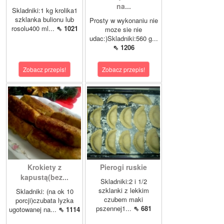
na...
Skladniki:1 kg krolika1
szklanka bulionu lub
Prosty w wykonaniu nie
rosolu400 ml...
⇖ 1021
moze sie nie
udac:)Skladniki:560 g...
⇖ 1206
Zobacz przepis!
Zobacz przepis!
Krokiety z
Pierogi ruskie
kapustą(bez...
Skladniki:2 i 1/2
szklanki z lekkim
Skladniki: (na ok 10
czubem maki
porcji)czubata lyzka
pszennej1...
⇖ 681
ugotowanej na...
⇖ 1114