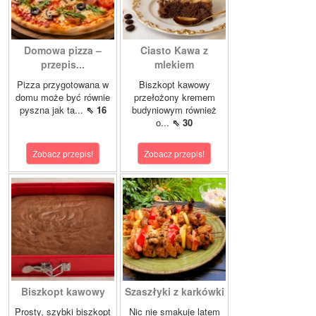
Domowa pizza –
Ciasto Kawa z
przepis...
mlekiem
Pizza przygotowana w
Biszkopt kawowy
domu może być równie
przełożony kremem
pyszna jak ta...
⇖ 16
budyniowym również
o...
⇖ 30
Zobacz przepis!
Zobacz przepis!
Biszkopt kawowy
Szaszłyki z karkówki
Prosty, szybki biszkopt
Nic nie smakuje latem