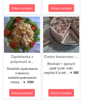
Zobacz przepis!
Zobacz przepis!
Zapiekanka z
Ciasto bananowo -...
pulpetami w...
Biszkopt 1 (jasny)4
jaja8 lyzek maki
Skladniki:opakowanie
zwyklej 8 lyzek...
⇖ 985
makaronu
swiderkiopakowanie
miesa...
⇖ 1094
Zobacz przepis!
Zobacz przepis!