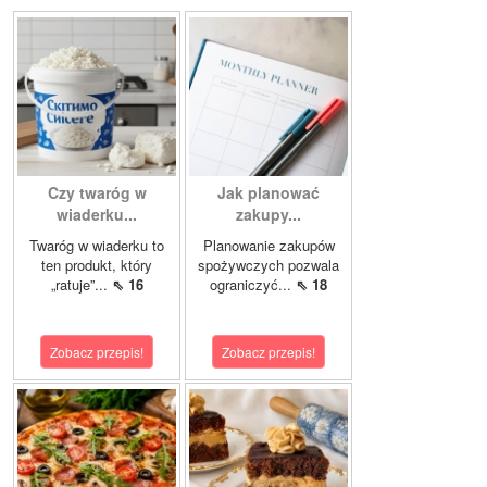
Czy twaróg w
Jak planować
wiaderku...
zakupy...
Twaróg w wiaderku to
Planowanie zakupów
ten produkt, który
spożywczych pozwala
„ratuje”...
⇖ 16
ograniczyć...
⇖ 18
Zobacz przepis!
Zobacz przepis!