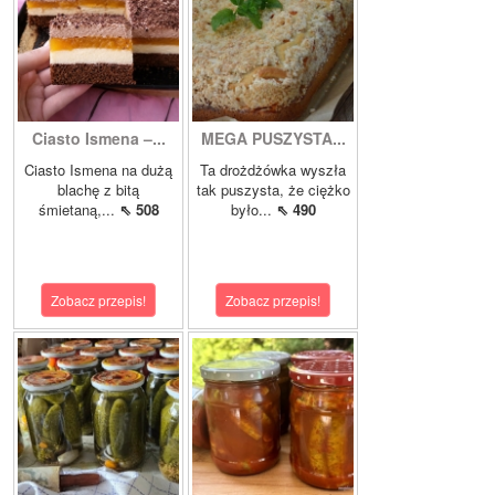
Ciasto Ismena –...
MEGA PUSZYSTA...
Ciasto Ismena na dużą
Ta drożdżówka wyszła
blachę z bitą
tak puszysta, że ciężko
śmietaną,...
⇖ 508
było...
⇖ 490
Zobacz przepis!
Zobacz przepis!