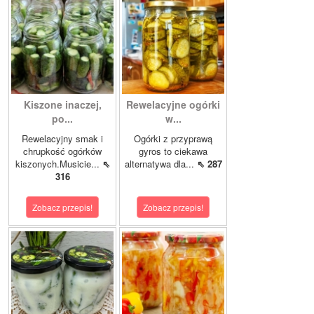
Kiszone inaczej,
Rewelacyjne ogórki
po...
w...
Rewelacyjny smak i
Ogórki z przyprawą
chrupkość ogórków
gyros to ciekawa
kiszonych.Musicie...
⇖
alternatywa dla...
⇖ 287
316
Zobacz przepis!
Zobacz przepis!