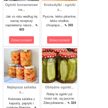
Ogórki konserwowe
Krokodylki - ogórki
na...
z...
Jak co roku według tej
Pyszne, lekko pikantne,
samej receptury
lekko słodkie,
zaprawiamy nasze...
⇖
chrupiące,...
⇖ 355
403
Zobacz przepis!
Zobacz przepis!
Najlepsza sałatka
Obłędne ogórki...
z...
Robię te ogórki już
trzeci rok, są pyszne.
Kolorowa sałatka z
Zdecydowanie...
⇖ 324
kapusty, papryki i
ogórków Niektóre...
⇖