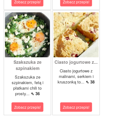
Zobacz przepis!
Zobacz przepis!
Szakszuka ze
Ciasto jogurtowe z...
szpinakiem
Ciasto jogurtowe z
malinami, serkiem i
Szakszuka ze
kruszonką to...
⇖ 38
szpinakiem, fetą i
płatkami chili to
prosty...
⇖ 36
Zobacz przepis!
Zobacz przepis!