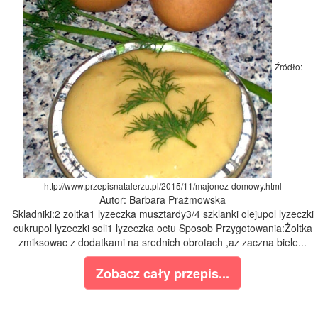
Źródło:
http://www.przepisnatalerzu.pl/2015/11/majonez-domowy.html
Autor: Barbara Prażmowska
Skladniki:2 zoltka1 lyzeczka musztardy3/4 szklanki olejupol lyzeczki
cukrupol lyzeczki soli1 lyzeczka octu Sposob Przygotowania:Żoltka
zmiksowac z dodatkami na srednich obrotach ,az zaczna biele...
Zobacz cały przepis...