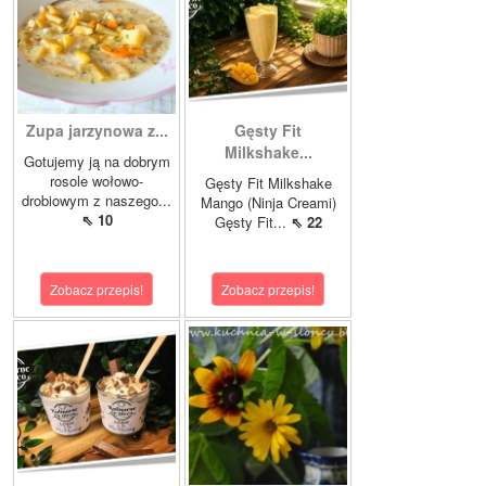
Zupa jarzynowa z...
Gęsty Fit
Milkshake...
Gotujemy ją na dobrym
rosole wołowo-
Gęsty Fit Milkshake
drobiowym z naszego...
Mango (Ninja Creami)
⇖ 10
Gęsty Fit...
⇖ 22
Zobacz przepis!
Zobacz przepis!