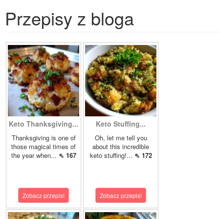
Przepisy z bloga
Keto Thanksgiving...
Keto Stuffing...
Thanksgiving is one of
Oh, let me tell you
those magical times of
about this incredible
the year when...
⇖ 167
keto stuffing!...
⇖ 172
Zobacz przepis!
Zobacz przepis!