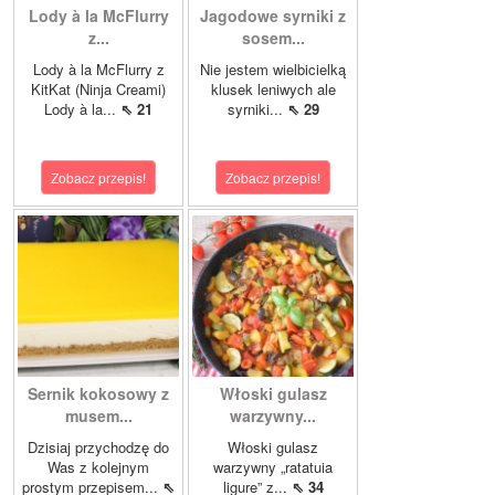
Lody à la McFlurry
Jagodowe syrniki z
z...
sosem...
Lody à la McFlurry z
Nie jestem wielbicielką
KitKat (Ninja Creami)
klusek leniwych ale
Lody à la...
⇖ 21
syrniki...
⇖ 29
Zobacz przepis!
Zobacz przepis!
Sernik kokosowy z
Włoski gulasz
musem...
warzywny...
Dzisiaj przychodzę do
Włoski gulasz
Was z kolejnym
warzywny „ratatuia
prostym przepisem...
⇖
ligure” z...
⇖ 34