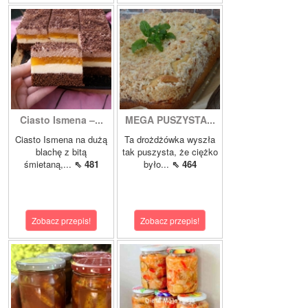
Ciasto Ismena –...
MEGA PUSZYSTA...
Ciasto Ismena na dużą
Ta drożdżówka wyszła
blachę z bitą
tak puszysta, że ciężko
śmietaną,...
⇖ 481
było...
⇖ 464
Zobacz przepis!
Zobacz przepis!