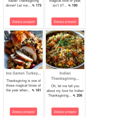
Italian Thanksgiving
magical time of year,
dinner! Let me...
⇖ 173
isn’t it?...
⇖ 190
Zobacz przepis!
Zobacz przepis!
Ina Garten Turkey...
Indian
Thanksgiving...
Thanksgiving is one of
those magical times of
Oh, let me tell you
the year when...
⇖ 181
about my love for Indian
Thanksgiving...
⇖ 206
Zobacz przepis!
Zobacz przepis!