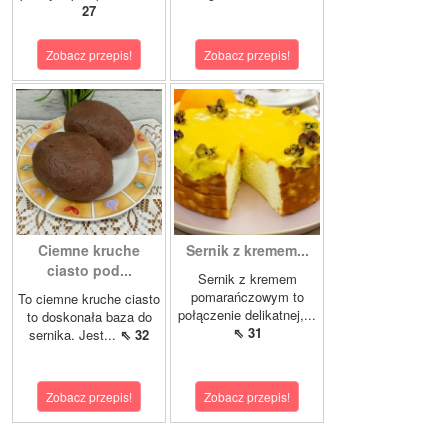
27
Zobacz przepis!
Zobacz przepis!
Ciemne kruche
Sernik z kremem...
ciasto pod...
Sernik z kremem
pomarańczowym to
To ciemne kruche ciasto
połączenie delikatnej,...
to doskonała baza do
⇖ 31
sernika. Jest...
⇖ 32
Zobacz przepis!
Zobacz przepis!