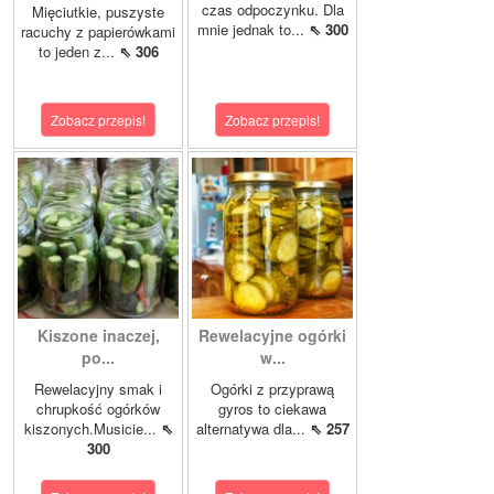
czas odpoczynku. Dla
Mięciutkie, puszyste
mnie jednak to...
⇖ 300
racuchy z papierówkami
to jeden z...
⇖ 306
Zobacz przepis!
Zobacz przepis!
Kiszone inaczej,
Rewelacyjne ogórki
po...
w...
Rewelacyjny smak i
Ogórki z przyprawą
chrupkość ogórków
gyros to ciekawa
kiszonych.Musicie...
⇖
alternatywa dla...
⇖ 257
300