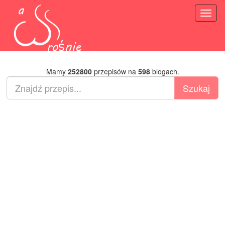
Toggl
naviga
Mamy
252800
przepisów na
598
blogach.