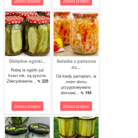
Zobacz przepis!
Zobacz przepis!
Obłędne ogórki...
Sałatka z patisona
do...
Robię te ogórki już
trzeci rok, są pyszne.
Od kiedy pamiętam, w
Zdecydowanie...
⇖ 225
moim domu
przygotowywano
domowe...
⇖ 194
Zobacz przepis!
Zobacz przepis!