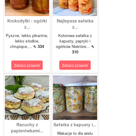
Krokodylki - ogórki
Najlepsza sałatka
z...
z...
Pyszne, lekko pikantne,
Kolorowa sałatka z
lekko słodkie,
kapusty, papryki i
chrupiące,...
⇖ 334
ogórków Niektóre...
⇖
310
Zobacz przepis!
Zobacz przepis!
Racuchy z
Sałatka z kapusty i...
papierówkami...
Wakacje to dla wielu