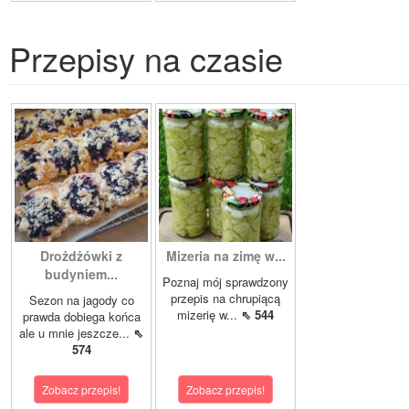
Przepisy na czasie
Drożdżówki z
Mizeria na zimę w...
budyniem...
Poznaj mój sprawdzony
przepis na chrupiącą
Sezon na jagody co
mizerię w...
⇖ 544
prawda dobiega końca
ale u mnie jeszcze...
⇖
574
Zobacz przepis!
Zobacz przepis!