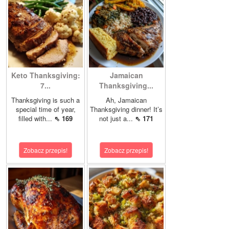
Keto Thanksgiving:
Jamaican
7...
Thanksgiving...
Thanksgiving is such a
Ah, Jamaican
special time of year,
Thanksgiving dinner! It’s
filled with...
⇖ 169
not just a...
⇖ 171
Zobacz przepis!
Zobacz przepis!