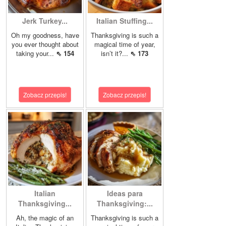
Jerk Turkey...
Italian Stuffing...
Oh my goodness, have
Thanksgiving is such a
you ever thought about
magical time of year,
taking your...
⇖ 154
isn’t it?...
⇖ 173
Zobacz przepis!
Zobacz przepis!
Italian
Ideas para
Thanksgiving...
Thanksgiving:...
Ah, the magic of an
Thanksgiving is such a