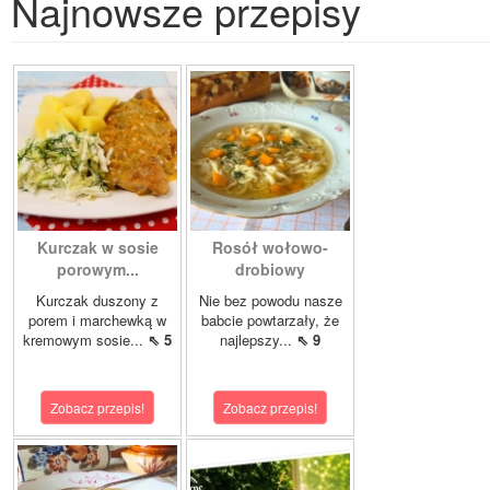
Najnowsze przepisy
Kurczak w sosie
Rosół wołowo-
porowym...
drobiowy
Kurczak duszony z
Nie bez powodu nasze
porem i marchewką w
babcie powtarzały, że
kremowym sosie...
⇖ 5
najlepszy...
⇖ 9
Zobacz przepis!
Zobacz przepis!