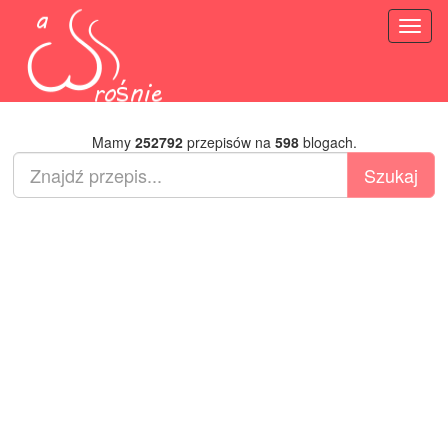
Toggl
naviga
Mamy
252792
przepisów na
598
blogach.