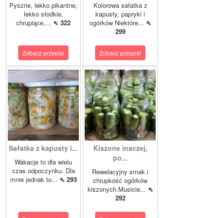
Pyszne, lekko pikantne,
Kolorowa sałatka z
lekko słodkie,
kapusty, papryki i
chrupiące,...
⇖ 322
ogórków Niektóre...
⇖
299
Zobacz przepis!
Zobacz przepis!
Sałatka z kapusty i...
Kiszone inaczej,
po...
Wakacje to dla wielu
czas odpoczynku. Dla
Rewelacyjny smak i
mnie jednak to...
⇖ 293
chrupkość ogórków
kiszonych.Musicie...
⇖
292