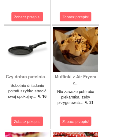
Zobacz przepis!
Zobacz przepis!
Czy dobra patelnia...
Muffinki z Air Fryera
z...
Sobotnie śniadanie
potrafi szybko stracić
Nie zawsze potrzeba
swój spokojny...
⇖ 16
piekarnika, żeby
przygotować...
⇖ 21
Zobacz przepis!
Zobacz przepis!