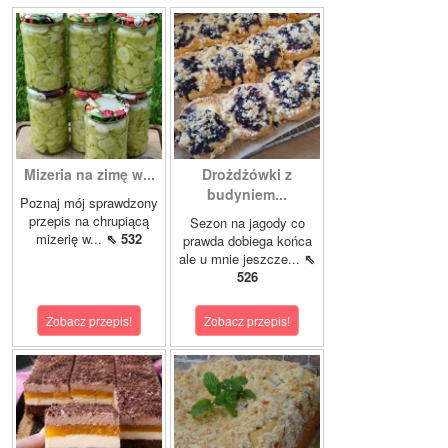
Mizeria na zimę w...
Drożdżówki z
budyniem...
Poznaj mój sprawdzony
przepis na chrupiącą
Sezon na jagody co
mizerię w...
⇖ 532
prawda dobiega końca
ale u mnie jeszcze...
⇖
526
Zobacz przepis!
Zobacz przepis!