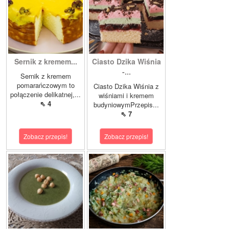
Sernik z kremem...
Ciasto Dzika Wiśnia
-...
Sernik z kremem
pomarańczowym to
Ciasto Dzika Wiśnia z
połączenie delikatnej,...
wiśniami i kremem
⇖ 4
budyniowymPrzepis...
⇖ 7
Zobacz przepis!
Zobacz przepis!