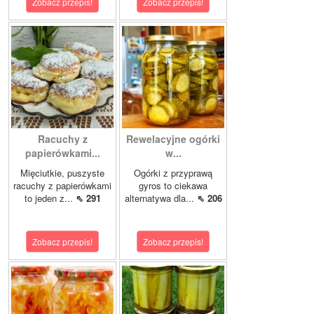
Zobacz przepis!
Zobacz przepis!
Racuchy z
Rewelacyjne ogórki
papierówkami...
w...
Mięciutkie, puszyste
Ogórki z przyprawą
racuchy z papierówkami
gyros to ciekawa
to jeden z...
⇖ 291
alternatywa dla...
⇖ 206
Zobacz przepis!
Zobacz przepis!