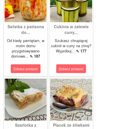
Sałatka z patisona
Cukinia w zalewie
do...
curry...
Od kiedy pamiętam, w
Szukasz chrupiącej
moim domu
cukinii w curry na zimę?
przygotowywano
Wypróbuj...
⇖ 177
domowe...
⇖ 187
Zobacz przepis!
Zobacz przepis!
Szarlotka z
Placek ze śliwkami