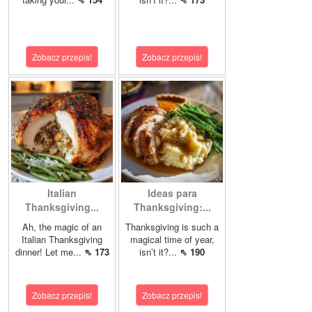
Zobacz przepis!
Zobacz przepis!
Italian
Ideas para
Thanksgiving...
Thanksgiving:...
Ah, the magic of an
Thanksgiving is such a
Italian Thanksgiving
magical time of year,
dinner! Let me...
⇖ 173
isn’t it?...
⇖ 190
Zobacz przepis!
Zobacz przepis!