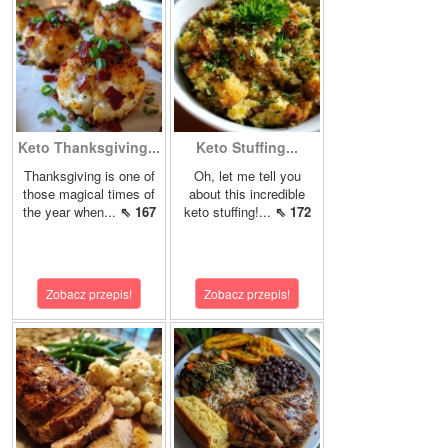
Keto Thanksgiving...
Keto Stuffing...
Thanksgiving is one of
Oh, let me tell you
those magical times of
about this incredible
the year when...
⇖ 167
keto stuffing!...
⇖ 172
Zobacz przepis!
Zobacz przepis!