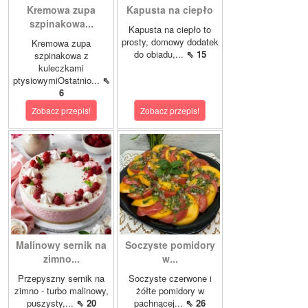
Kremowa zupa
Kapusta na ciepło
szpinakowa...
Kapusta na ciepło to
prosty, domowy dodatek
Kremowa zupa
do obiadu,...
⇖ 15
szpinakowa z
kuleczkami
ptysiowymiOstatnio...
⇖
6
Zobacz przepis!
Zobacz przepis!
Malinowy sernik na
Soczyste pomidory
zimno...
w...
Przepyszny sernik na
Soczyste czerwone i
zimno - turbo malinowy,
żółte pomidory w
puszysty,...
⇖ 20
pachnącej...
⇖ 26