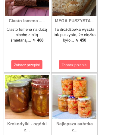
Ciasto Ismena –...
MEGA PUSZYSTA...
Ciasto Ismena na dużą
Ta drożdżówka wyszła
blachę z bitą
tak puszysta, że ciężko
śmietaną,...
⇖ 468
było...
⇖ 450
Zobacz przepis!
Zobacz przepis!
Krokodylki - ogórki
Najlepsza sałatka
z...
z...