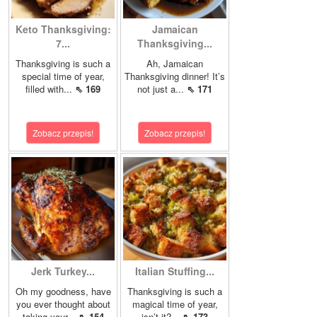
Keto Thanksgiving:
Jamaican
7...
Thanksgiving...
Thanksgiving is such a
Ah, Jamaican
special time of year,
Thanksgiving dinner! It’s
filled with...
⇖ 169
not just a...
⇖ 171
Zobacz przepis!
Zobacz przepis!
Jerk Turkey...
Italian Stuffing...
Oh my goodness, have
Thanksgiving is such a
you ever thought about
magical time of year,
taking your...
⇖ 154
isn’t it?...
⇖ 173