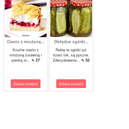
Ciasto z mrożoną...
Obłędne ogórki...
Kruche ciasto z
Robię te ogórki już
mrożoną żurawiną i
trzeci rok, są pyszne.
pianką to...
⇖ 27
Zdecydowanie...
⇖ 52
Zobacz przepis!
Zobacz przepis!