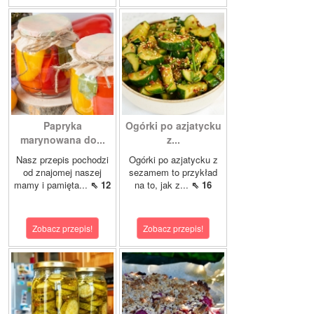
Papryka
Ogórki po azjatycku
marynowana do...
z...
Nasz przepis pochodzi
Ogórki po azjatycku z
od znajomej naszej
sezamem to przykład
mamy i pamięta...
⇖ 12
na to, jak z...
⇖ 16
Zobacz przepis!
Zobacz przepis!