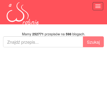
Toggl
naviga
Mamy
252771
przepisów na
598
blogach.