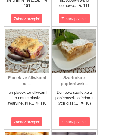
151
domowe...
⇖ 111
Zobacz przepis!
Zobacz przepis!
Placek ze śliwkami
Szarlotka z
na...
papierówek...
Ten placek ze śliwkami
Domowa szarlotka z
to nasze ciasto
papierówek to jedno z
awaryjne. Nie...
⇖ 110
tych ciast,...
⇖ 107
Zobacz przepis!
Zobacz przepis!