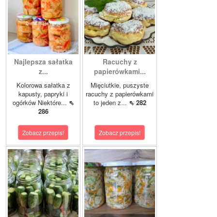
Najlepsza sałatka
Racuchy z
z...
papierówkami...
Kolorowa sałatka z
Mięciutkie, puszyste
kapusty, papryki i
racuchy z papierówkami
ogórków Niektóre...
⇖
to jeden z...
⇖ 282
286
Zobacz przepis!
Zobacz przepis!