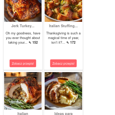
Jerk Turkey...
Italian Stuffing...
Oh my goodness, have
Thanksgiving is such a
you ever thought about
magical time of year,
taking your...
⇖ 152
isn’t it?...
⇖ 172
Zobacz przepis!
Zobacz przepis!
Italian
Ideas para