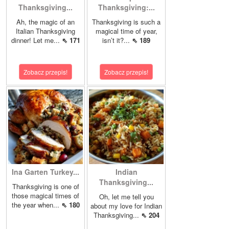
Thanksgiving...
Thanksgiving:...
Ah, the magic of an
Thanksgiving is such a
Italian Thanksgiving
magical time of year,
dinner! Let me...
⇖ 171
isn’t it?...
⇖ 189
Zobacz przepis!
Zobacz przepis!
Ina Garten Turkey...
Indian
Thanksgiving...
Thanksgiving is one of
those magical times of
Oh, let me tell you
the year when...
⇖ 180
about my love for Indian
Thanksgiving...
⇖ 204