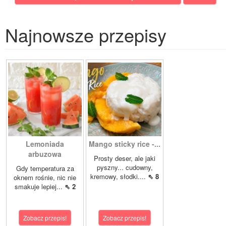
Najnowsze przepisy
Lemoniada
Mango sticky rice -...
arbuzowa
Prosty deser, ale jaki
pyszny... cudowny,
Gdy temperatura za
kremowy, słodki....
⇖ 8
oknem rośnie, nic nie
smakuje lepiej...
⇖ 2
Zobacz przepis!
Zobacz przepis!