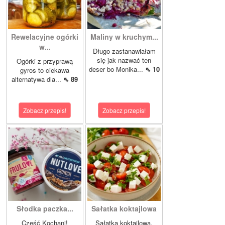
Rewelacyjne ogórki
Maliny w kruchym...
w...
Długo zastanawiałam
się jak nazwać ten
Ogórki z przyprawą
deser bo Monika...
⇖ 10
gyros to ciekawa
alternatywa dla...
⇖ 89
Zobacz przepis!
Zobacz przepis!
Słodka paczka...
Sałatka koktajlowa
Cześć Kochani!
Sałatka koktajlowa,