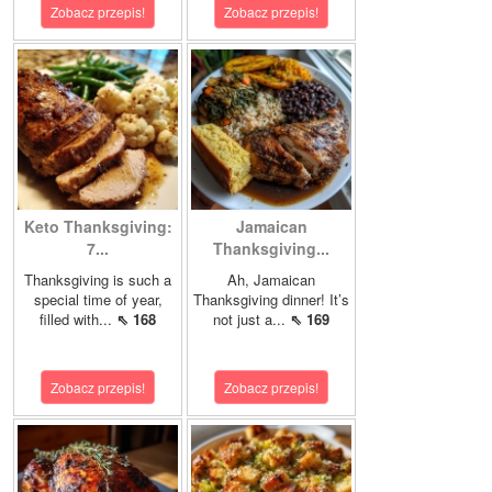
Zobacz przepis!
Zobacz przepis!
Keto Thanksgiving:
Jamaican
7...
Thanksgiving...
Thanksgiving is such a
Ah, Jamaican
special time of year,
Thanksgiving dinner! It’s
filled with...
⇖ 168
not just a...
⇖ 169
Zobacz przepis!
Zobacz przepis!