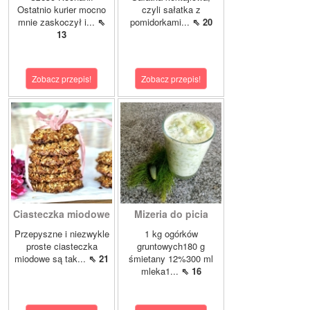
Ostatnio kurier mocno
czyli sałatka z
mnie zaskoczył i...
⇖
pomidorkami...
⇖ 20
13
Zobacz przepis!
Zobacz przepis!
Ciasteczka miodowe
Mizeria do picia
Przepyszne i niezwykle
1 kg ogórków
proste ciasteczka
gruntowych180 g
miodowe są tak...
⇖ 21
śmietany 12%300 ml
mleka1...
⇖ 16