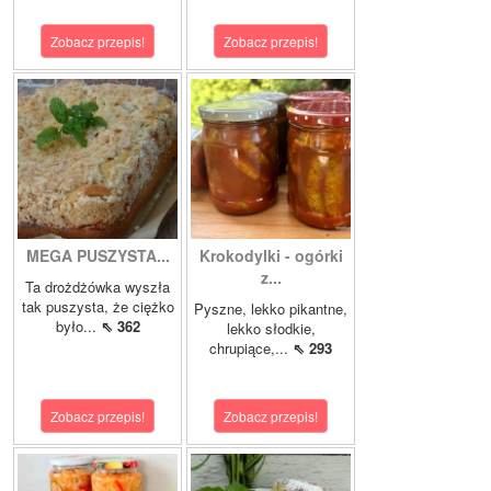
Zobacz przepis!
Zobacz przepis!
MEGA PUSZYSTA...
Krokodylki - ogórki
z...
Ta drożdżówka wyszła
tak puszysta, że ciężko
Pyszne, lekko pikantne,
było...
⇖ 362
lekko słodkie,
chrupiące,...
⇖ 293
Zobacz przepis!
Zobacz przepis!