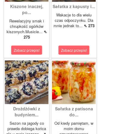
Kiszone inaczej,
Sałatka z kapusty i...
po...
Wakacje to dla wielu
czas odpoczynku. Dla
Rewelacyjny smak i
mnie jednak to...
⇖ 273
chrupkość ogórków
kiszonych.Musicie...
⇖
275
Zobacz przepis!
Zobacz przepis!
Drożdżówki z
Sałatka z patisona
budyniem...
do...
Sezon na jagody co
Od kiedy pamiętam, w
prawda dobiega końca
moim domu
ale u mnie jeszcze...
⇖
przygotowywano