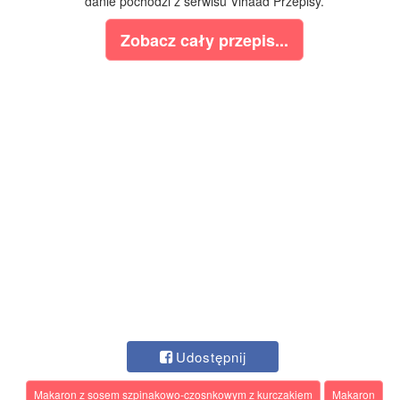
danie pochodzi z serwisu Vihaad Przepisy.
Zobacz cały przepis...
Udostępnij
Makaron z sosem szpinakowo-czosnkowym z kurczakiem
Makaron