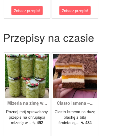
Zobacz przepis!
Zobacz przepis!
Przepisy na czasie
Mizeria na zimę w...
Ciasto Ismena –...
Poznaj mój sprawdzony
Ciasto Ismena na dużą
przepis na chrupiącą
blachę z bitą
mizerię w...
⇖ 492
śmietaną,...
⇖ 434