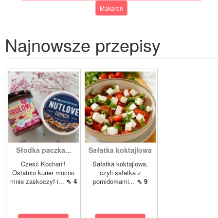
Makaron
Najnowsze przepisy
Słodka paczka...
Sałatka koktajlowa
Cześć Kochani!
Sałatka koktajlowa,
Ostatnio kurier mocno
czyli sałatka z
mnie zaskoczył i...
⇖ 4
pomidorkami...
⇖ 9