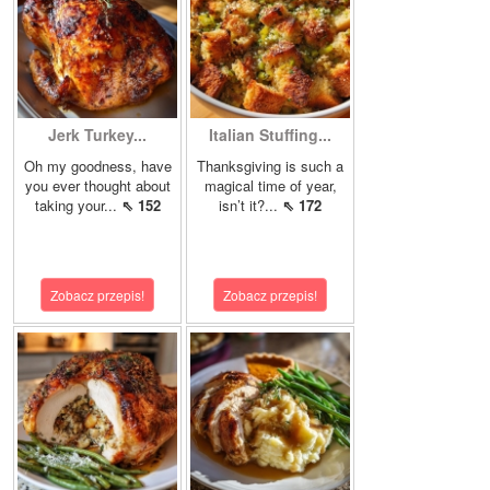
Jerk Turkey...
Italian Stuffing...
Oh my goodness, have
Thanksgiving is such a
you ever thought about
magical time of year,
taking your...
⇖ 152
isn’t it?...
⇖ 172
Zobacz przepis!
Zobacz przepis!