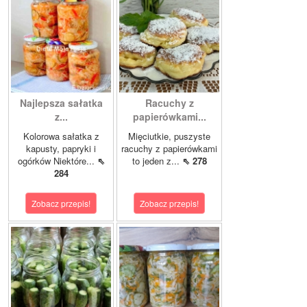
Najlepsza sałatka
Racuchy z
z...
papierówkami...
Kolorowa sałatka z
Mięciutkie, puszyste
kapusty, papryki i
racuchy z papierówkami
ogórków Niektóre...
⇖
to jeden z...
⇖ 278
284
Zobacz przepis!
Zobacz przepis!