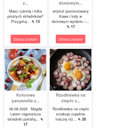
z...
domowym...
Masz cukinię i kilka
artykuł sponsorowany
prostych składników?
Kawa i lody w
Przygotuj...
⇖ 13
domowym wydaniu –...
⇖ 17
Zobacz przepis!
Zobacz przepis!
Kolorowa
Rzodkiewka na
panzanella z...
ciepło z...
06.08.2026 Magda
Rzodkiewka na ciepło
Latem najprostsze
smakuje zupełnie
składniki potrafią...
⇖
inaczej niż...
⇖ 20
17