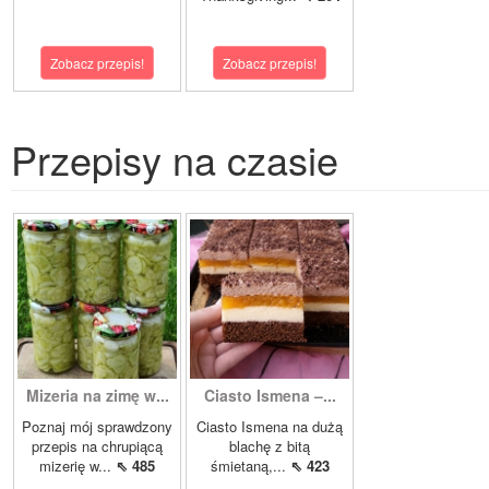
Zobacz przepis!
Zobacz przepis!
Przepisy na czasie
Mizeria na zimę w...
Ciasto Ismena –...
Poznaj mój sprawdzony
Ciasto Ismena na dużą
przepis na chrupiącą
blachę z bitą
mizerię w...
⇖ 485
śmietaną,...
⇖ 423