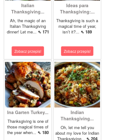
Italian
Ideas para
Thanksgiving...
Thanksgiving:...
Ah, the magic of an
Thanksgiving is such a
Italian Thanksgiving
magical time of year,
dinner! Let me...
⇖ 171
isn’t it?...
⇖ 189
Zobacz przepis!
Zobacz przepis!
Ina Garten Turkey...
Indian
Thanksgiving...
Thanksgiving is one of
those magical times of
Oh, let me tell you
the year when...
⇖ 180
about my love for Indian
Thanksgiving...
⇖ 204