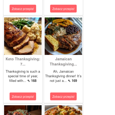
Zobacz przepis!
Zobacz przepis!
Keto Thanksgiving:
Jamaican
7...
Thanksgiving...
Thanksgiving is such a
Ah, Jamaican
special time of year,
Thanksgiving dinner! It’s
filled with...
⇖ 168
not just a...
⇖ 169
Zobacz przepis!
Zobacz przepis!