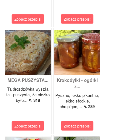
Zobacz przepis!
Zobacz przepis!
MEGA PUSZYSTA...
Krokodylki - ogórki
z...
Ta drożdżówka wyszła
tak puszysta, że ciężko
Pyszne, lekko pikantne,
było...
⇖ 318
lekko słodkie,
chrupiące,...
⇖ 289
Zobacz przepis!
Zobacz przepis!