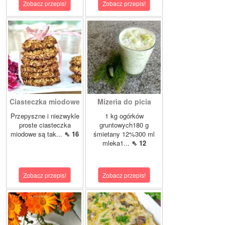
Zobacz przepis!
Zobacz przepis!
Ciasteczka miodowe
Mizeria do picia
Przepyszne i niezwykle
1 kg ogórków
proste ciasteczka
gruntowych180 g
miodowe są tak...
⇖ 16
śmietany 12%300 ml
mleka1...
⇖ 12
Zobacz przepis!
Zobacz przepis!