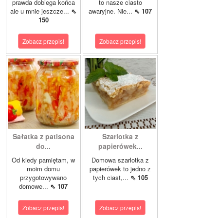
prawda dobiega końca
to nasze ciasto
ale u mnie jeszcze...
⇖
awaryjne. Nie...
⇖ 107
150
Zobacz przepis!
Zobacz przepis!
Sałatka z patisona
Szarlotka z
do...
papierówek...
Od kiedy pamiętam, w
Domowa szarlotka z
moim domu
papierówek to jedno z
przygotowywano
tych ciast,...
⇖ 105
domowe...
⇖ 107
Zobacz przepis!
Zobacz przepis!