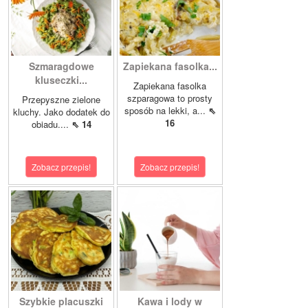
Szmaragdowe
Zapiekana fasolka...
kluseczki...
Zapiekana fasolka
szparagowa to prosty
Przepyszne zielone
sposób na lekki, a...
⇖
kluchy. Jako dodatek do
16
obiadu....
⇖ 14
Zobacz przepis!
Zobacz przepis!
Szybkie placuszki
Kawa i lody w