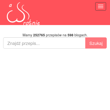
Toggl
naviga
Mamy
252765
przepisów na
598
blogach.