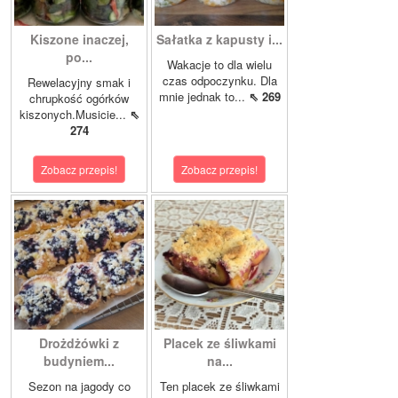
Kiszone inaczej,
Sałatka z kapusty i...
po...
Wakacje to dla wielu
czas odpoczynku. Dla
Rewelacyjny smak i
mnie jednak to...
⇖ 269
chrupkość ogórków
kiszonych.Musicie...
⇖
274
Zobacz przepis!
Zobacz przepis!
Drożdżówki z
Placek ze śliwkami
budyniem...
na...
Sezon na jagody co
Ten placek ze śliwkami