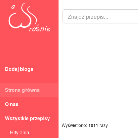
Dodaj bloga
Strona główna
O nas
Wszystkie przepisy
Wyświetlono:
1011
razy
Hity dnia