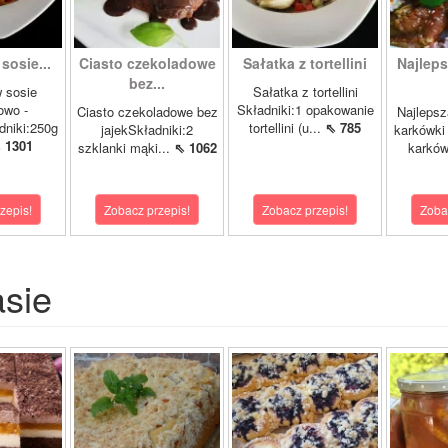
sosie...
Ciasto czekoladowe
Sałatka z tortellini
Najlep
bez...
 sosie
Sałatka z tortellini
owo -
Składniki:1 opakowanie
Ciasto czekoladowe bez
Najlepsz
niki:250g
tortellini (u...
⇖ 785
jajekSkładniki:2
karkówki 
 1301
szklanki mąki...
⇖ 1062
karków
zepis!
Zobacz przepis!
Zobacz przepis!
Zoba
asie