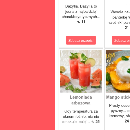
–...
Bazylia. Bazylia to
jedna z najbardziej
Wesołe nal
charakterystycznych...
panterkę 
⇖ 11
naleśniki pan
21
Zobacz przepis!
Zobacz pr
Lemoniada
Mango sticky
arbuzowa
Prosty deser
pyszny... 
Gdy temperatura za
kremowy, sło
oknem rośnie, nic nie
24
smakuje lepiej...
⇖ 25