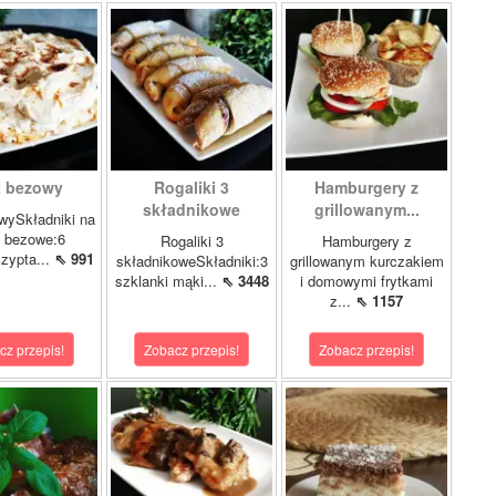
t bezowy
Rogaliki 3
Hamburgery z
składnikowe
grillowanym...
wySkładniki na
y bezowe:6
Rogaliki 3
Hamburgery z
czypta...
⇖ 991
składnikoweSkładniki:3
grillowanym kurczakiem
szklanki mąki...
⇖ 3448
i domowymi frytkami
z...
⇖ 1157
cz przepis!
Zobacz przepis!
Zobacz przepis!