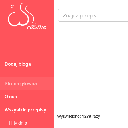
Dodaj bloga
Strona główna
O nas
Wszystkie przepisy
Wyświetlono:
1279
razy
Hity dnia