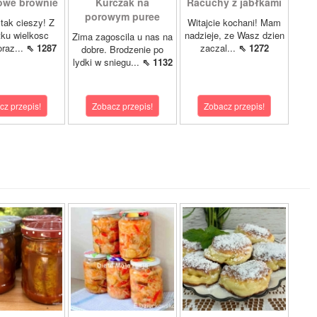
owe brownie
Kurczak na
Racuchy z jabłkami
porowym puree
 tak cieszy! Z
Witajcie kochani! Mam
ku wielkosc
nadzieje, ze Wasz dzien
Zima zagoscila u nas na
oraz...
⇖ 1287
zaczal...
⇖ 1272
dobre. Brodzenie po
lydki w sniegu...
⇖ 1132
cz przepis!
Zobacz przepis!
Zobacz przepis!