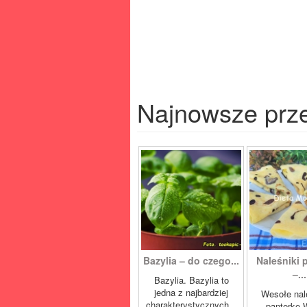
Najnowsze prz
Bazylia – do czego...
Naleśniki 
–...
Bazylia. Bazylia to
jedna z najbardziej
Wesołe nal
charakterystycznych...
panterkę 