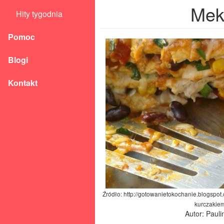
Meks
Hity tygodnia
Pomoc
Blogi
Kontakt
Źródło: http://gotowanietokochanie.blogspo
kurczakiem
Autor: Paul