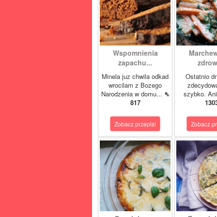
Wspomnienia
Marchew
zapachu...
zdrow
Minela juz chwila odkad
Ostatnio dn
wrocilam z Bozego
zdecydowa
Narodzenia w domu...
⇖
szybko. Ani
817
130
Zobacz przepis!
Zobacz pr