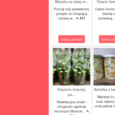
Mizeria na zimę w...
Ciasto Ism
Poznaj mój sprawdzony
Ciasto Ismen
przepis na chrupiącą
blachę z
mizerię w...
⇖ 511
śmietaną,.
Zobacz przepis!
Zobacz pr
Kiszone inaczej,
Sałatka z ka
po...
Wakacje to 
czas odpocz
Rewelacyjny smak i
mnie jednak t
chrupkość ogórków
kiszonych.Musicie...
⇖