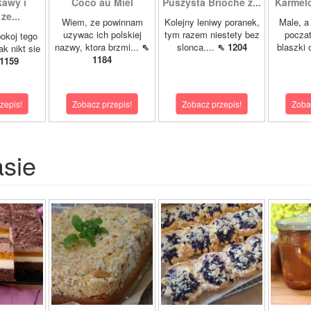
kawy i
Coco au Miel
Puszysta Brioche z...
Karmel
ze...
Wiem, ze powinnam
Kolejny leniwy poranek,
Male, a
uzywac ich polskiej
tym razem niestety bez
poczat
okoj tego
nazwy, ktora brzmi...
⇖
slonca....
⇖ 1204
blaszki 
ak nikt sie
1184
1159
zepis!
Zobacz przepis!
Zobacz przepis!
Zoba
asie