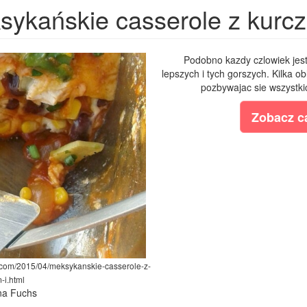
ykańskie casserole z kurczak
Podobno kazdy czlowiek jest j
lepszych i tych gorszych. Kilka ob
pozbywajac sie wszystkic
Zobacz ca
t.com/2015/04/meksykanskie-casserole-z-
-i.html
ina Fuchs