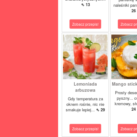
⇖ 13
naleśniki pan
26
Zobacz przepis!
Zobacz pr
Lemoniada
Mango sticky
arbuzowa
Prosty deser
pyszny... 
Gdy temperatura za
kremowy, sło
oknem rośnie, nic nie
24
smakuje lepiej...
⇖ 29
Zobacz przepis!
Zobacz pr