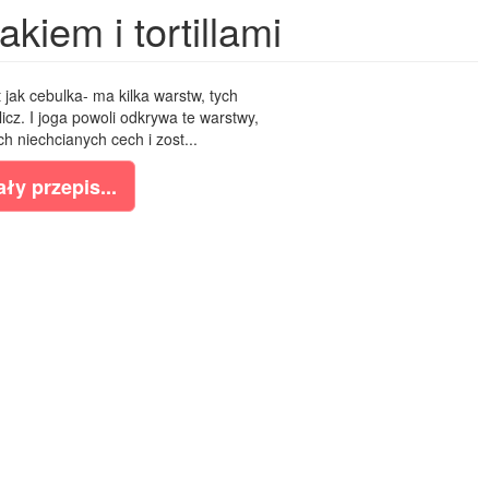
iem i tortillami
ak cebulka- ma kilka warstw, tych
licz. I joga powoli odkrywa te warstwy,
h niechcianych cech i zost...
ły przepis...