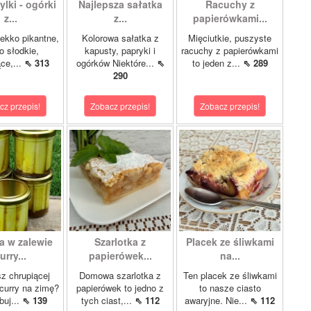
lki - ogórki
Najlepsza sałatka
Racuchy z
z...
z...
papierówkami...
ekko pikantne,
Kolorowa sałatka z
Mięciutkie, puszyste
o słodkie,
kapusty, papryki i
racuchy z papierówkami
ce,...
⇖ 313
ogórków Niektóre...
⇖
to jeden z...
⇖ 289
290
cz przepis!
Zobacz przepis!
Zobacz przepis!
a w zalewie
Szarlotka z
Placek ze śliwkami
urry...
papierówek...
na...
z chrupiącej
Domowa szarlotka z
Ten placek ze śliwkami
 curry na zimę?
papierówek to jedno z
to nasze ciasto
buj...
⇖ 139
tych ciast,...
⇖ 112
awaryjne. Nie...
⇖ 112