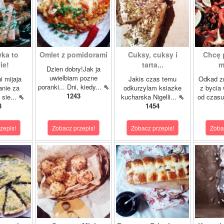
ka to
Omlet z pomidorami
Cuksy, cuksy i
Chcę 
ie!
tarta...
m
Dzien dobry!Jak ja
uwielbiam pozne
i mijaja
Jakis czas temu
Odkad z
poranki... Dni, kiedy...
⇖
nie za
odkurzylam ksiazke
z bycia 
1243
 sie...
⇖
kucharska Nigelli...
⇖
od czasu
3
1454
zepis!
Zobacz przepis!
Zobacz przepis!
Zoba