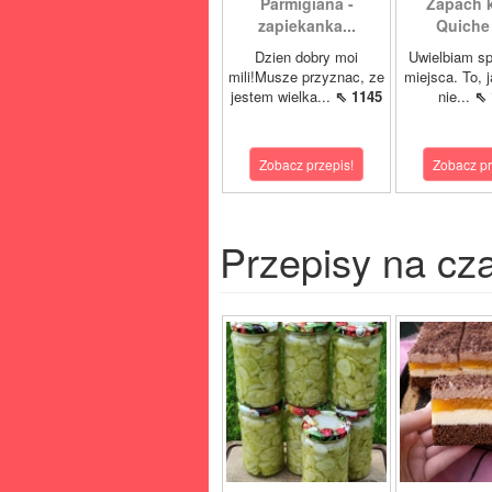
Parmigiana -
Zapach 
zapiekanka...
Quiche 
Dzien dobry moi
Uwielbiam sp
mili!Musze przyznac, ze
miejsca. To, j
jestem wielka...
⇖ 1145
nie...
⇖ 
Zobacz przepis!
Zobacz pr
Przepisy na cz