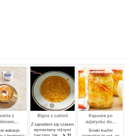
ratta z
Bigos z cukinii
Kapusta po
dorem,...
azjatycku do...
Z sąsiadami się czasem
wymieniamy różnymi
ie wakacje
Smaki kuchni
rzeczami, tak...
⇖ 31
ię z beztroską,
azjatyckiej to coś, co