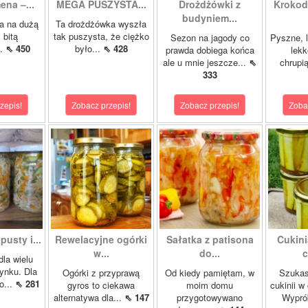
ena –...
MEGA PUSZYSTA...
Drożdżówki z
Krokody
budyniem...
a na dużą
Ta drożdżówka wyszła
 bitą
tak puszysta, że ciężko
Sezon na jagody co
Pyszne, l
..
⇖ 450
było...
⇖ 428
prawda dobiega końca
lekk
ale u mnie jeszcze...
⇖
chrupią
333
zepis!
Zobacz przepis!
Zobacz przepis!
Zoba
pusty i...
Rewelacyjne ogórki
Sałatka z patisona
Cukini
w...
do...
c
dla wielu
ynku. Dla
Ogórki z przyprawą
Od kiedy pamiętam, w
Szukas
o...
⇖ 281
gyros to ciekawa
moim domu
cukinii w
alternatywa dla...
⇖ 147
przygotowywano
Wypró