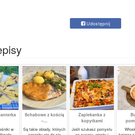
Udostępnij
episy
panterka
Schabowe z kością
Zapiekanka z
Bu
–...
kopytkami
pomi
eśniki w
Są takie obiady, których
Jeśli szukasz pomysłu
Włosk
Wesołe
zapachu nie da się
na sycący, prosty i
kojarzą s