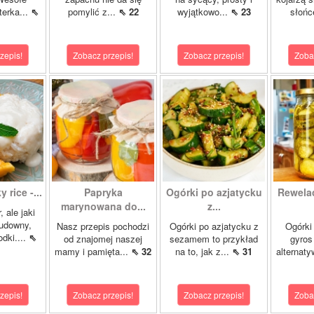
terka...
⇖
pomylić z...
⇖ 22
wyjątkowo...
⇖ 23
słońc
zepis!
Zobacz przepis!
Zobacz przepis!
Zoba
 rice -...
Papryka
Ogórki po azjatycku
Rewela
marynowana do...
z...
, ale jaki
cudowny,
Nasz przepis pochodzi
Ogórki po azjatycku z
Ogórki
dki....
⇖
od znajomej naszej
sezamem to przykład
gyros
mamy i pamięta...
⇖ 32
na to, jak z...
⇖ 31
alternaty
zepis!
Zobacz przepis!
Zobacz przepis!
Zoba