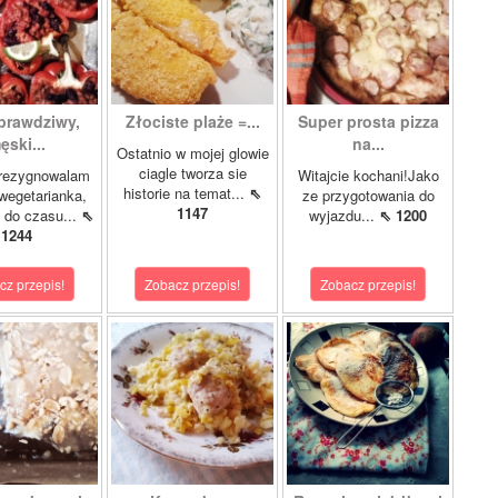
prawdziwy,
Złociste plaże =...
Super prosta pizza
ęski...
na...
Ostatnio w mojej glowie
ciagle tworza sie
rezygnowalam
Witajcie kochani!Jako
historie na temat...
⇖
wegetarianka,
ze przygotowania do
1147
 do czasu...
⇖
wyjazdu...
⇖ 1200
1244
cz przepis!
Zobacz przepis!
Zobacz przepis!