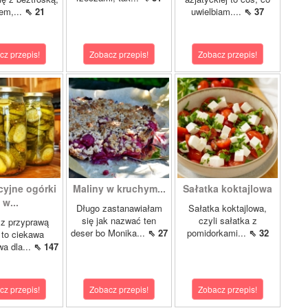
em,...
⇖ 21
uwielbiam....
⇖ 37
cz przepis!
Zobacz przepis!
Zobacz przepis!
cyjne ogórki
Maliny w kruchym...
Sałatka koktajlowa
w...
Długo zastanawiałam
Sałatka koktajlowa,
się jak nazwać ten
czyli sałatka z
 z przyprawą
deser bo Monika...
⇖ 27
pomidorkami...
⇖ 32
 to ciekawa
wa dla...
⇖ 147
cz przepis!
Zobacz przepis!
Zobacz przepis!