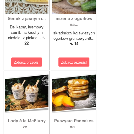
Sernik z jasnym i...
mizeria z ogórków
na...
Delikatny, kremowy
sernik na kruchym
składniki:5 kg świeżych
cieście, z piękną...
⇖
ogórków gruntowych6...
22
⇖ 14
Zobacz przepis!
Zobacz przepis!
Lody à la McFlurry
Puszyste Pancakes
ze...
na...