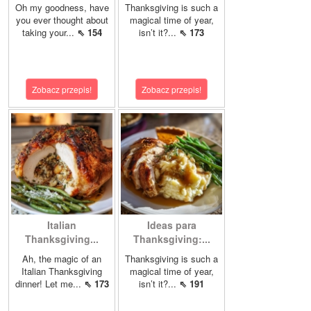
Oh my goodness, have
Thanksgiving is such a
you ever thought about
magical time of year,
taking your...
⇖ 154
isn’t it?...
⇖ 173
Zobacz przepis!
Zobacz przepis!
Italian
Ideas para
Thanksgiving...
Thanksgiving:...
Ah, the magic of an
Thanksgiving is such a
Italian Thanksgiving
magical time of year,
dinner! Let me...
⇖ 173
isn’t it?...
⇖ 191