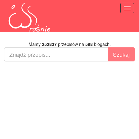
Toggl
naviga
Mamy
252837
przepisów na
598
blogach.