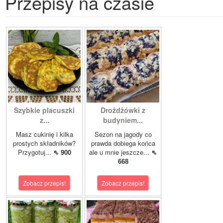
Przepisy na czasie
Szybkie placuszki
Drożdżówki z
z...
budyniem...
Masz cukinię i kilka
Sezon na jagody co
prostych składników?
prawda dobiega końca
Przygotuj...
⇖ 900
ale u mnie jeszcze...
⇖
668
Zobacz przepis!
Zobacz przepis!