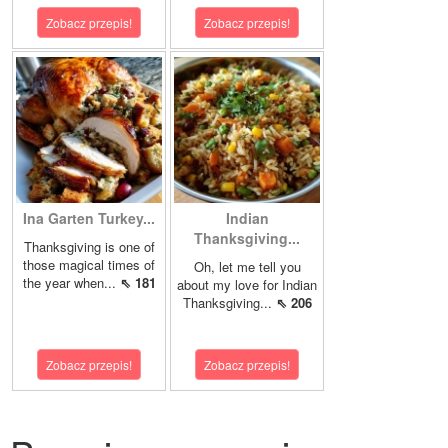
Zobacz przepis!
Zobacz przepis!
Ina Garten Turkey...
Indian
Thanksgiving...
Thanksgiving is one of
those magical times of
Oh, let me tell you
the year when...
⇖ 181
about my love for Indian
Thanksgiving...
⇖ 206
Zobacz przepis!
Zobacz przepis!