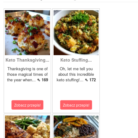
Keto Thanksgiving...
Keto Stuffing...
Thanksgiving is one of
Oh, let me tell you
those magical times of
about this incredible
the year when...
⇖ 169
keto stuffing!...
⇖ 172
Zobacz przepis!
Zobacz przepis!