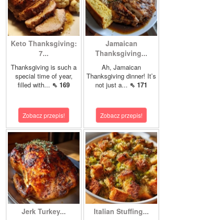
Keto Thanksgiving:
Jamaican
7...
Thanksgiving...
Thanksgiving is such a
Ah, Jamaican
special time of year,
Thanksgiving dinner! It’s
filled with...
⇖ 169
not just a...
⇖ 171
Zobacz przepis!
Zobacz przepis!
Jerk Turkey...
Italian Stuffing...