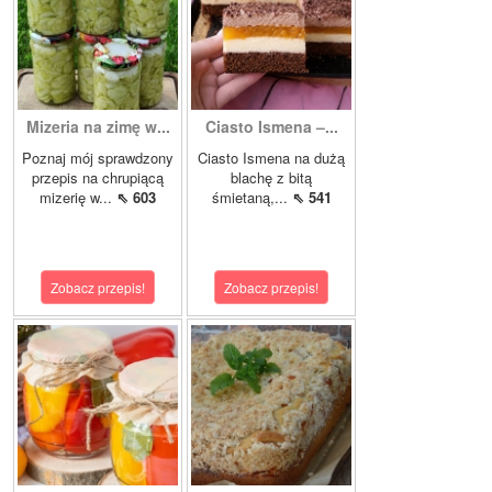
Mizeria na zimę w...
Ciasto Ismena –...
Poznaj mój sprawdzony
Ciasto Ismena na dużą
przepis na chrupiącą
blachę z bitą
mizerię w...
⇖ 603
śmietaną,...
⇖ 541
Zobacz przepis!
Zobacz przepis!