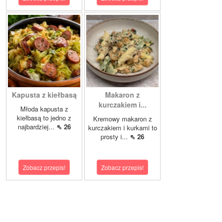
Kapusta z kiełbasą
Makaron z
kurczakiem i...
Młoda kapusta z
kiełbasą to jedno z
Kremowy makaron z
najbardziej...
⇖ 26
kurczakiem i kurkami to
prosty i...
⇖ 26
Zobacz przepis!
Zobacz przepis!