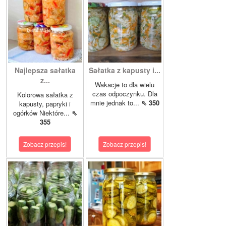
Najlepsza sałatka
Sałatka z kapusty i...
z...
Wakacje to dla wielu
czas odpoczynku. Dla
Kolorowa sałatka z
mnie jednak to...
⇖ 350
kapusty, papryki i
ogórków Niektóre...
⇖
355
Zobacz przepis!
Zobacz przepis!