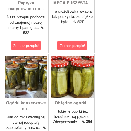
Papryka
MEGA PUSZYSTA...
marynowana do...
Ta drożdżówka wyszła
tak puszysta, że ciężko
Nasz przepis pochodzi
było...
⇖ 527
od znajomej naszej
mamy i pamięta...
⇖
532
Zobacz przepis!
Zobacz przepis!
Ogórki konserwowe
Obłędne ogórki...
na...
Robię te ogórki już
trzeci rok, są pyszne.
Jak co roku według tej
Zdecydowanie...
⇖ 394
samej receptury
zaprawiamy nasze...
⇖