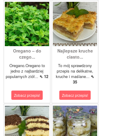
Oregano – do
Najlepsze kruche
czego...
ciasto...
Oregano.Oregano to
To mój sprawdzony
jedno z najbardziej
przepis na delikatne,
popularnych ziół...
⇖ 12
kruche i maślane...
⇖
35
Zobacz przepis!
Zobacz przepis!