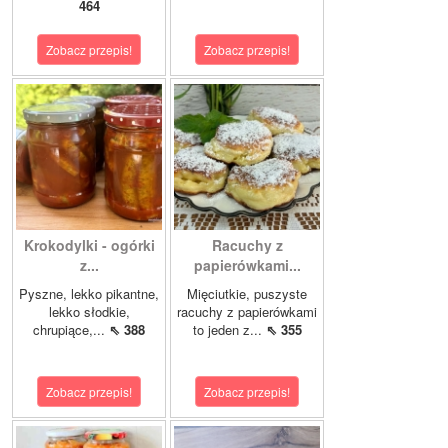
464
Zobacz przepis!
Zobacz przepis!
Krokodylki - ogórki
Racuchy z
z...
papierówkami...
Pyszne, lekko pikantne,
Mięciutkie, puszyste
lekko słodkie,
racuchy z papierówkami
chrupiące,...
⇖ 388
to jeden z...
⇖ 355
Zobacz przepis!
Zobacz przepis!