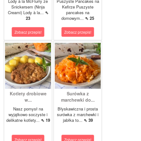
Lody à la McFlurry ze
Puszyste Pancakes na
Snickersem (Ninja
Kefirze Puszyste
Creami) Lody à la...
⇖
pancakes na
23
domowym...
⇖ 25
Zobacz przepis!
Zobacz przepis!
Kotlety drobiowe
Surówka z
w...
marchewki do...
Nasz pomysł na
Błyskawiczna i prosta
wyjątkowo soczyste i
surówka z marchewki i
delikatne kotlety...
⇖ 19
jabłka to...
⇖ 39
Zobacz przepis!
Zobacz przepis!