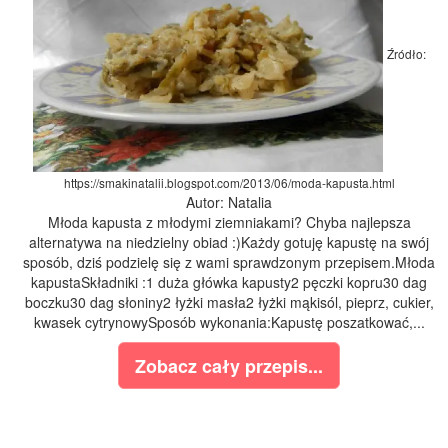
Źródło:
https://smakinatalii.blogspot.com/2013/06/moda-kapusta.html
Autor: Natalia
Młoda kapusta z młodymi ziemniakami? Chyba najlepsza
alternatywa na niedzielny obiad :)Każdy gotuję kapustę na swój
sposób, dziś podzielę się z wami sprawdzonym przepisem.Młoda
kapustaSkładniki :1 duża główka kapusty2 pęczki kopru30 dag
boczku30 dag słoniny2 łyżki masła2 łyżki mąkisól, pieprz, cukier,
kwasek cytrynowySposób wykonania:Kapustę poszatkować,...
Zobacz cały przepis...