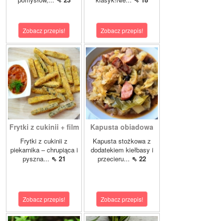
Zobacz przepis!
Zobacz przepis!
Frytki z cukinii + film
Kapusta obiadowa
Frytki z cukinii z
Kapusta stożkowa z
piekarnika – chrupiąca i
dodatekiem kiełbasy i
pyszna...
⇖ 21
przecieru...
⇖ 22
Zobacz przepis!
Zobacz przepis!