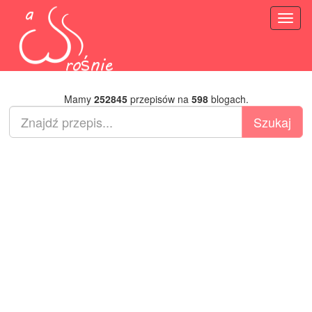
Toggl
naviga
Mamy
252845
przepisów na
598
blogach.