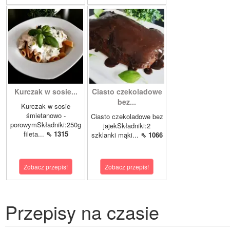
Kurczak w sosie...
Ciasto czekoladowe
bez...
Kurczak w sosie
śmietanowo -
Ciasto czekoladowe bez
porowymSkładniki:250g
jajekSkładniki:2
fileta...
⇖ 1315
szklanki mąki...
⇖ 1066
Zobacz przepis!
Zobacz przepis!
Przepisy na czasie