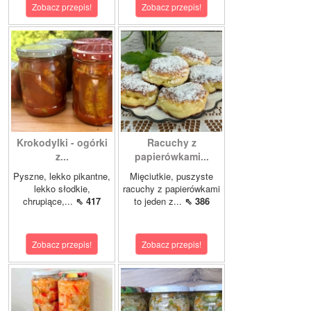
Zobacz przepis!
Zobacz przepis!
Krokodylki - ogórki
Racuchy z
z...
papierówkami...
Pyszne, lekko pikantne,
Mięciutkie, puszyste
lekko słodkie,
racuchy z papierówkami
chrupiące,...
⇖ 417
to jeden z...
⇖ 386
Zobacz przepis!
Zobacz przepis!