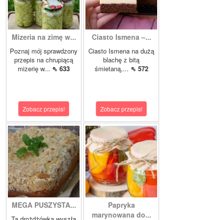
Mizeria na zimę w...
Ciasto Ismena –...
Poznaj mój sprawdzony
Ciasto Ismena na dużą
przepis na chrupiącą
blachę z bitą
mizerię w...
⇖ 633
śmietaną,...
⇖ 572
Zobacz przepis!
Zobacz przepis!
MEGA PUSZYSTA...
Papryka
marynowana do...
Ta drożdżówka wyszła