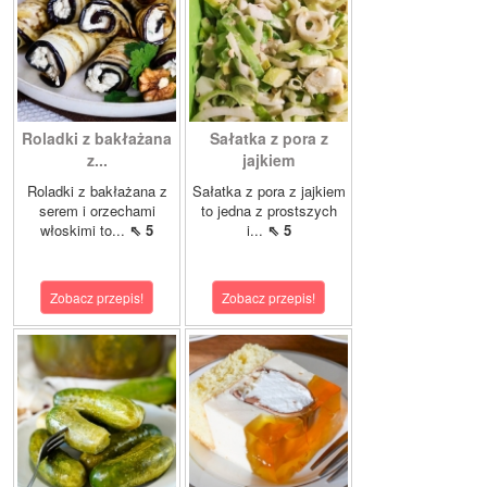
Roladki z bakłażana
Sałatka z pora z
z...
jajkiem
Roladki z bakłażana z
Sałatka z pora z jajkiem
serem i orzechami
to jedna z prostszych
włoskimi to...
⇖ 5
i...
⇖ 5
Zobacz przepis!
Zobacz przepis!