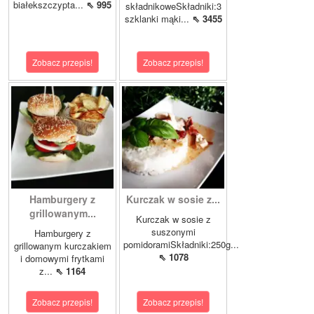
białekszczypta...
⇖ 995
składnikoweSkładniki:3
szklanki mąki...
⇖ 3455
Zobacz przepis!
Zobacz przepis!
Hamburgery z
Kurczak w sosie z...
grillowanym...
Kurczak w sosie z
suszonymi
Hamburgery z
pomidoramiSkładniki:250g...
grillowanym kurczakiem
⇖ 1078
i domowymi frytkami
z...
⇖ 1164
Zobacz przepis!
Zobacz przepis!