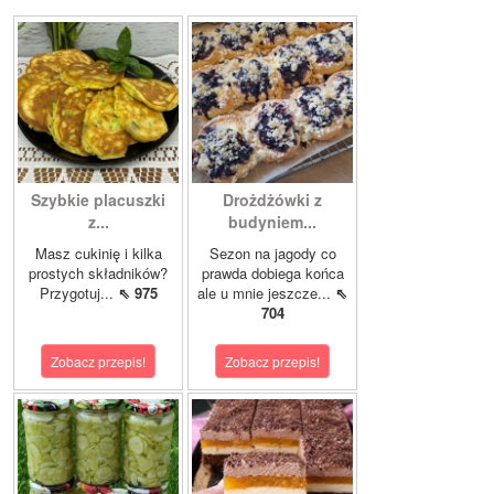
Szybkie placuszki
Drożdżówki z
z...
budyniem...
Masz cukinię i kilka
Sezon na jagody co
prostych składników?
prawda dobiega końca
Przygotuj...
⇖ 975
ale u mnie jeszcze...
⇖
704
Zobacz przepis!
Zobacz przepis!