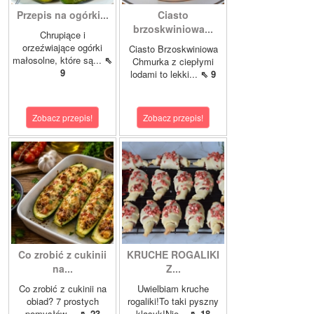
Przepis na ogórki...
Ciasto
brzoskwiniowa...
Chrupiące i
orzeźwiające ogórki
Ciasto Brzoskwiniowa
małosolne, które są...
⇖
Chmurka z ciepłymi
9
lodami to lekki...
⇖ 9
Zobacz przepis!
Zobacz przepis!
Co zrobić z cukinii
KRUCHE ROGALIKI
na...
Z...
Co zrobić z cukinii na
Uwielbiam kruche
obiad? 7 prostych
rogaliki!To taki pyszny
pomysłów,...
⇖ 23
klasyk!Nie...
⇖ 18