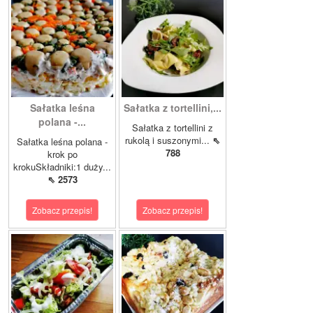
Sałatka leśna
Sałatka z tortellini,...
polana -...
Sałatka z tortellini z
rukolą i suszonymi...
⇖
Sałatka leśna polana -
788
krok po
krokuSkładniki:1 duży...
⇖ 2573
Zobacz przepis!
Zobacz przepis!