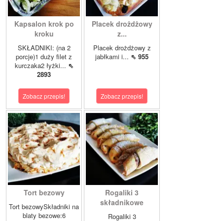
Kapsalon krok po
Placek drożdżowy
kroku
z...
SKŁADNIKI: (na 2
Placek drożdżowy z
porcje)1 duży filet z
jabłkami i...
⇖ 955
kurczaka2 łyżki...
⇖
2893
Zobacz przepis!
Zobacz przepis!
Tort bezowy
Rogaliki 3
składnikowe
Tort bezowySkładniki na
blaty bezowe:6
Rogaliki 3