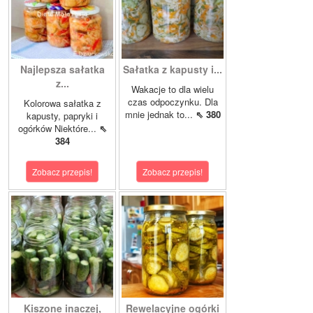
Najlepsza sałatka
Sałatka z kapusty i...
z...
Wakacje to dla wielu
czas odpoczynku. Dla
Kolorowa sałatka z
mnie jednak to...
⇖ 380
kapusty, papryki i
ogórków Niektóre...
⇖
384
Zobacz przepis!
Zobacz przepis!
Kiszone inaczej,
Rewelacyjne ogórki