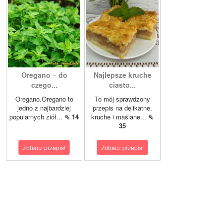
Oregano – do
Najlepsze kruche
czego...
ciasto...
Oregano.Oregano to
To mój sprawdzony
jedno z najbardziej
przepis na delikatne,
popularnych ziół...
⇖ 14
kruche i maślane...
⇖
35
Zobacz przepis!
Zobacz przepis!