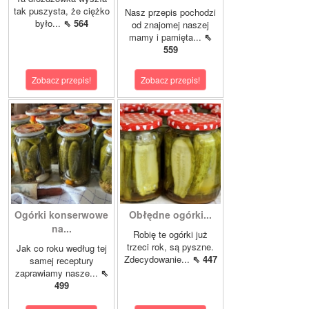
tak puszysta, że ciężko
Nasz przepis pochodzi
było...
⇖ 564
od znajomej naszej
mamy i pamięta...
⇖
559
Zobacz przepis!
Zobacz przepis!
Ogórki konserwowe
Obłędne ogórki...
na...
Robię te ogórki już
trzeci rok, są pyszne.
Jak co roku według tej
Zdecydowanie...
⇖ 447
samej receptury
zaprawiamy nasze...
⇖
499