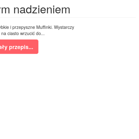
nym nadzieniem
bkie i przepyszne Muffinki. Wystarczy
 na ciasto wrzucić do...
ły przepis...