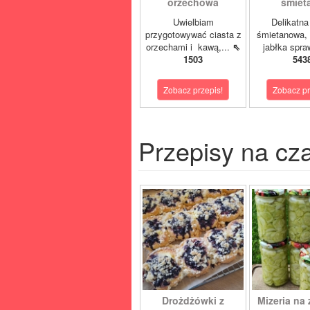
orzechowa
śmiet
Uwielbiam
Delikatn
przygotowywać ciasta z
śmietanowa, 
orzechami i kawą,...
⇖
jabłka spra
1503
543
Zobacz przepis!
Zobacz pr
Przepisy na cz
Drożdżówki z
Mizeria na 