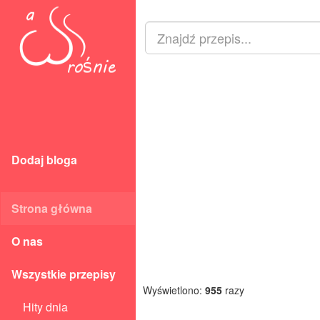
Dodaj bloga
Strona główna
O nas
Wszystkie przepisy
Wyświetlono:
955
razy
Hity dnia