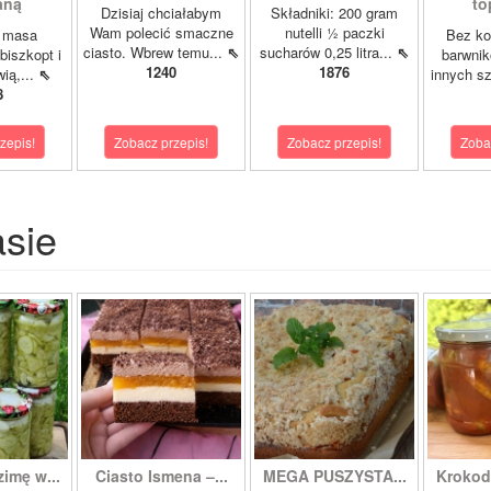
aną
to
Dzisiaj chciałabym
Składniki: 200 gram
Wam polecić smaczne
nutelli ½ paczki
a masa
Bez ko
ciasto. Wbrew temu...
⇖
sucharów 0,25 litra...
⇖
biszkopt i
barwnik
1240
1876
wią,...
⇖
innych s
8
zepis!
Zobacz przepis!
Zobacz przepis!
Zoba
asie
zimę w...
Ciasto Ismena –...
MEGA PUSZYSTA...
Krokody