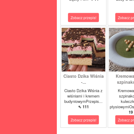
Zobacz przepis!
Zobacz pr
Ciasto Dzika Wiśnia
Kremowa
-...
szpinako
Ciasto Dzika Wiśnia z
Kremowa
wiśniami i kremem
szpinak
budyniowymPrzepis...
kulecz
⇖ 111
ptysiowymiOst
19
Zobacz przepis!
Zobacz pr