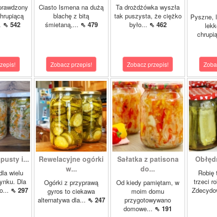
prawdzony
Ciasto Ismena na dużą
Ta drożdżówka wyszła
chrupiącą
blachę z bitą
tak puszysta, że ciężko
Pyszne, l
..
⇖ 542
śmietaną,...
⇖ 479
było...
⇖ 462
lekk
chrupią
zepis!
Zobacz przepis!
Zobacz przepis!
Zoba
pusty i...
Rewelacyjne ogórki
Sałatka z patisona
Obłędn
w...
do...
dla wielu
Robię 
ynku. Dla
trzeci r
Ogórki z przyprawą
Od kiedy pamiętam, w
o...
⇖ 297
Zdecydo
gyros to ciekawa
moim domu
alternatywa dla...
⇖ 247
przygotowywano
domowe...
⇖ 191