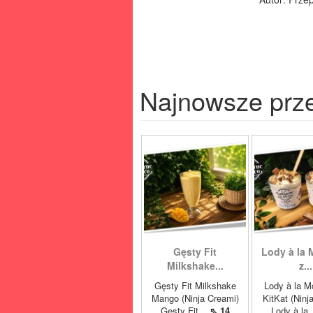
Najnowsze prz
Gęsty Fit
Lody à la 
Milkshake...
z...
Gęsty Fit Milkshake
Lody à la M
Mango (Ninja Creami)
KitKat (Ninj
Gęsty Fit...
⇖ 14
Lody à la.