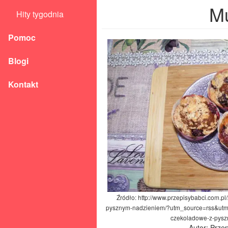
Mu
Hity tygodnia
Pomoc
Blogi
Kontakt
Źródło: http://www.przepisybabci.com.pl
pysznym-nadzieniem/?utm_source=rss&ut
czekoladowe-z-pys
Autor: Prze