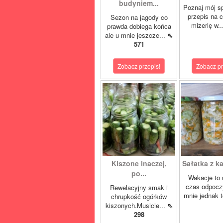
budyniem...
Poznaj mój s
przepis na 
Sezon na jagody co
mizerię w.
prawda dobiega końca
ale u mnie jeszcze...
⇖
571
Zobacz przepis!
Zobacz pr
Kiszone inaczej,
Sałatka z ka
po...
Wakacje to 
czas odpocz
Rewelacyjny smak i
mnie jednak t
chrupkość ogórków
kiszonych.Musicie...
⇖
298