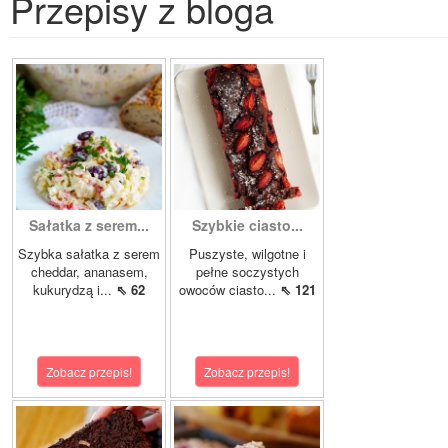
Przepisy z bloga
Sałatka z serem...
Szybkie ciasto...
Szybka sałatka z serem
Puszyste, wilgotne i
cheddar, ananasem,
pełne soczystych
kukurydzą i...
⇖ 62
owoców ciasto...
⇖ 121
Zobacz przepis!
Zobacz przepis!