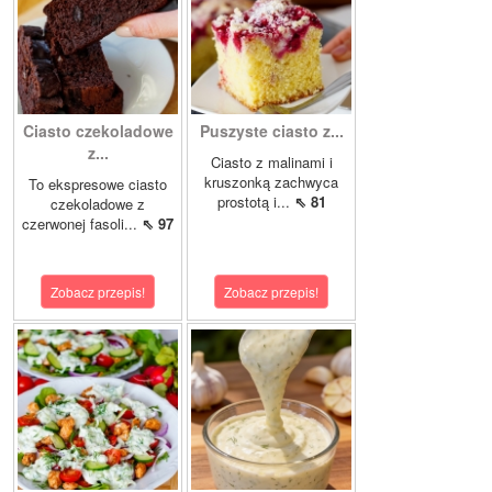
Ciasto czekoladowe
Puszyste ciasto z...
z...
Ciasto z malinami i
kruszonką zachwyca
To ekspresowe ciasto
prostotą i...
⇖ 81
czekoladowe z
czerwonej fasoli...
⇖ 97
Zobacz przepis!
Zobacz przepis!