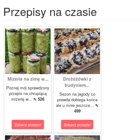
Przepisy na czasie
Mizeria na zimę w...
Drożdżówki z
budyniem...
Poznaj mój sprawdzony
przepis na chrupiącą
Sezon na jagody co
mizerię w...
⇖ 526
prawda dobiega końca
ale u mnie jeszcze...
⇖
499
Zobacz przepis!
Zobacz przepis!