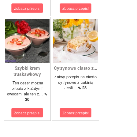
Zobacz przepis!
Zobacz przepis!
Szybki krem
Cytrynowe ciasto z...
truskawkowy
Łatwy przepis na ciasto
cytrynowe z cukinią
Ten deser można
Jeśli...
⇖ 23
zrobić z każdymi
owocami ale ten z...
⇖
30
Zobacz przepis!
Zobacz przepis!