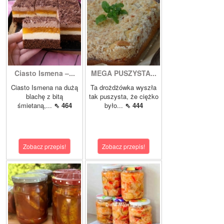
Ciasto Ismena –...
MEGA PUSZYSTA...
Ciasto Ismena na dużą
Ta drożdżówka wyszła
blachę z bitą
tak puszysta, że ciężko
śmietaną,...
⇖ 464
było...
⇖ 444
Zobacz przepis!
Zobacz przepis!