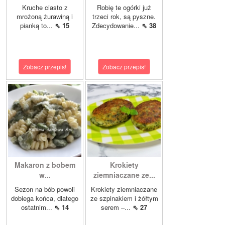
Kruche ciasto z
Robię te ogórki już
mrożoną żurawiną i
trzeci rok, są pyszne.
pianką to...
⇖ 15
Zdecydowanie...
⇖ 38
Zobacz przepis!
Zobacz przepis!
Makaron z bobem
Krokiety
w...
ziemniaczane ze...
Sezon na bób powoli
Krokiety ziemniaczane
dobiega końca, dlatego
ze szpinakiem i żółtym
ostatnim...
⇖ 14
serem –...
⇖ 27