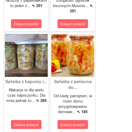
racuchy z papierówkami
chrupkość ogórków
to jeden z...
⇖ 291
kiszonych.Musicie...
⇖
291
Zobacz przepis!
Zobacz przepis!
Sałatka z kapusty i...
Sałatka z patisona
do...
Wakacje to dla wielu
czas odpoczynku. Dla
Od kiedy pamiętam, w
mnie jednak to...
⇖ 284
moim domu
przygotowywano
domowe...
⇖ 185
Zobacz przepis!
Zobacz przepis!