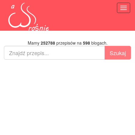
Toggl
naviga
Mamy
252788
przepisów na
598
blogach.