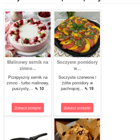
Malinowy sernik na
Soczyste pomidory
zimno...
w...
Przepyszny sernik na
Soczyste czerwone i
zimno - turbo malinowy,
żółte pomidory w
puszysty,...
⇖ 10
pachnącej...
⇖ 19
Zobacz przepis!
Zobacz przepis!