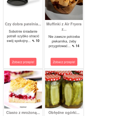
Czy dobra patelnia...
Muffinki z Air Fryera
z...
Sobotnie śniadanie
potrafi szybko stracić
Nie zawsze potrzeba
swój spokojny...
⇖ 10
piekarnika, żeby
przygotować...
⇖ 14
Zobacz przepis!
Zobacz przepis!
Ciasto z mrożoną...
Obłędne ogórki...