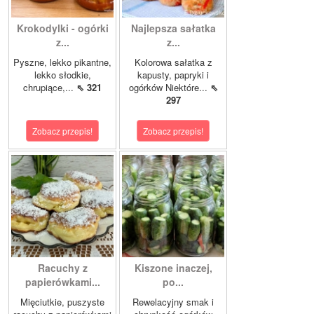
Krokodylki - ogórki
Najlepsza sałatka
z...
z...
Pyszne, lekko pikantne,
Kolorowa sałatka z
lekko słodkie,
kapusty, papryki i
chrupiące,...
⇖ 321
ogórków Niektóre...
⇖
297
Zobacz przepis!
Zobacz przepis!
Racuchy z
Kiszone inaczej,
papierówkami...
po...
Mięciutkie, puszyste
Rewelacyjny smak i