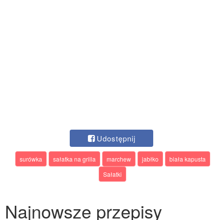
Udostępnij
surówka
sałatka na grilla
marchew
jabłko
biała kapusta
Sałatki
Najnowsze przepisy