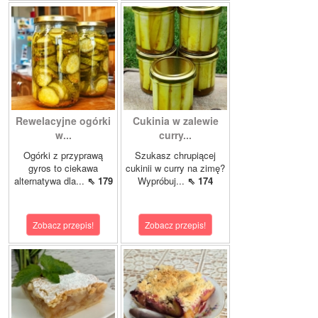
Rewelacyjne ogórki
Cukinia w zalewie
w...
curry...
Ogórki z przyprawą
Szukasz chrupiącej
gyros to ciekawa
cukinii w curry na zimę?
alternatywa dla...
⇖ 179
Wypróbuj...
⇖ 174
Zobacz przepis!
Zobacz przepis!