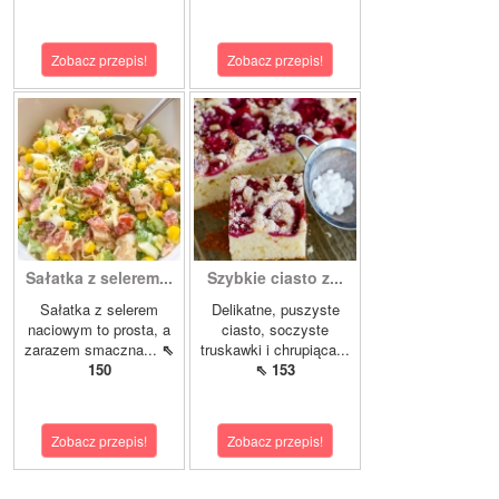
Zobacz przepis!
Zobacz przepis!
Sałatka z selerem...
Szybkie ciasto z...
Sałatka z selerem
Delikatne, puszyste
naciowym to prosta, a
ciasto, soczyste
zarazem smaczna...
⇖
truskawki i chrupiąca...
150
⇖ 153
Zobacz przepis!
Zobacz przepis!