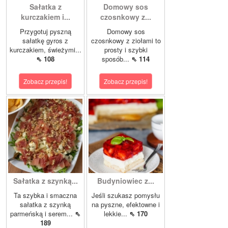
Sałatka z
Domowy sos
kurczakiem i...
czosnkowy z...
Przygotuj pyszną
Domowy sos
sałatkę gyros z
czosnkowy z ziołami to
kurczakiem, świeżymi...
prosty i szybki
⇖ 108
sposób...
⇖ 114
Zobacz przepis!
Zobacz przepis!
Sałatka z szynką...
Budyniowiec z...
Ta szybka i smaczna
Jeśli szukasz pomysłu
sałatka z szynką
na pyszne, efektowne i
parmeńską i serem...
⇖
lekkie...
⇖ 170
189