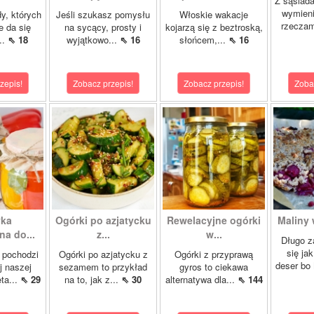
Z sąsiad
wymien
dy, których
Jeśli szukasz pomysłu
Włoskie wakacje
rzeczam
e da się
na sycący, prosty i
kojarzą się z beztroską,
..
⇖ 18
wyjątkowo...
⇖ 16
słońcem,...
⇖ 16
zepis!
Zobacz przepis!
Zobacz przepis!
Zoba
yka
Ogórki po azjatycku
Rewelacyjne ogórki
Maliny 
a do...
z...
w...
Długo z
się ja
 pochodzi
Ogórki po azjatycku z
Ogórki z przyprawą
deser bo
j naszej
sezamem to przykład
gyros to ciekawa
ta...
⇖ 29
na to, jak z...
⇖ 30
alternatywa dla...
⇖ 144