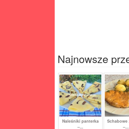
Najnowsze prz
Naleśniki panterka
Schabowe 
–...
–...