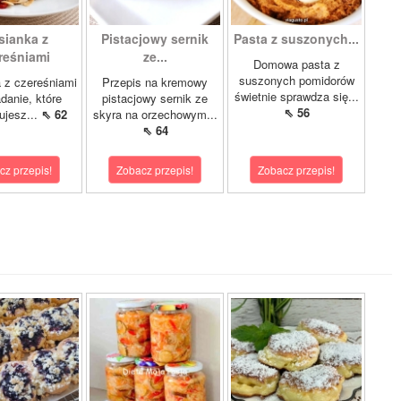
ianka z
Pistacjowy sernik
Pasta z suszonych...
reśniami
ze...
Domowa pasta z
suszonych pomidorów
 z czereśniami
Przepis na kremowy
świetnie sprawdza się...
adanie, które
pistacjowy sernik ze
⇖ 56
ujesz...
⇖ 62
skyra na orzechowym...
⇖ 64
cz przepis!
Zobacz przepis!
Zobacz przepis!