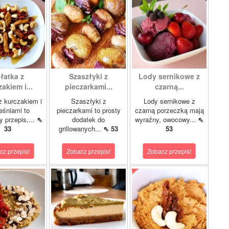
łatka z
Szaszłyki z
Lody sernikowe z
akiem i...
pieczarkami...
czarną...
z kurczakiem i
Szaszłyki z
Lody sernikowe z
eśniami to
pieczarkami to prosty
czarną porzeczką mają
 przepis,...
⇖
dodatek do
wyraźny, owocowy...
⇖
33
grillowanych...
⇖ 53
53
cz przepis!
Zobacz przepis!
Zobacz przepis!