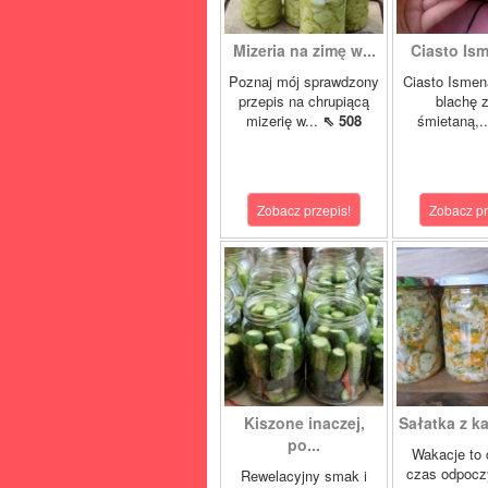
Mizeria na zimę w...
Ciasto Ism
Poznaj mój sprawdzony
Ciasto Ismen
przepis na chrupiącą
blachę z
mizerię w...
⇖ 508
śmietaną,.
Zobacz przepis!
Zobacz pr
Kiszone inaczej,
Sałatka z ka
po...
Wakacje to 
czas odpocz
Rewelacyjny smak i