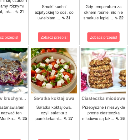
ami się czasem
iamy różnymi
Smaki kuchni
Gdy temperatura za
i, tak...
⇖ 21
azjatyckiej to coś, co
oknem rośnie, nic nie
uwielbiam....
⇖ 31
smakuje lepiej...
⇖ 22
cz przepis!
Zobacz przepis!
Zobacz przepis!
w kruchym...
Sałatka koktajlowa
Ciasteczka miodowe
astanawiałam
Sałatka koktajlowa,
Przepyszne i niezwykle
k nazwać ten
czyli sałatka z
proste ciasteczka
 Monika...
⇖ 25
pomidorkami...
⇖ 27
miodowe są tak...
⇖ 26