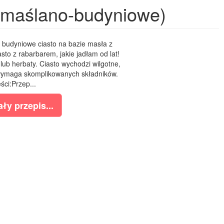
 (maślano-budyniowe)
 budyniowe ciasto na bazie masła z
sto z rabarbarem, jakie jadłam od lat!
 lub herbaty. Ciasto wychodzi wilgotne,
 wymaga skomplikowanych składników.
eści:Przep...
ły przepis...