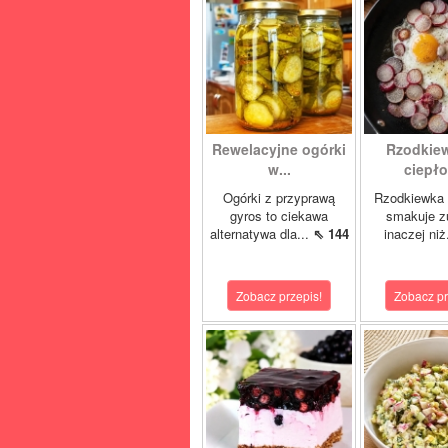
Rewelacyjne ogórki
Rzodkie
w...
ciepło 
Ogórki z przyprawą
Rzodkiewka 
gyros to ciekawa
smakuje z
alternatywa dla...
⇖ 144
inaczej niż
Zobacz przepis!
Zobacz pr