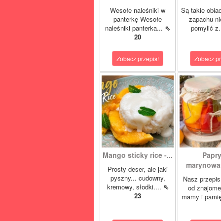
Wesołe naleśniki w
Są takie obia
panterkę Wesołe
zapachu ni
naleśniki panterka...
⇖
pomylić z.
20
Zobacz przepis!
Zobacz pr
Mango sticky rice -...
Papr
marynowan
Prosty deser, ale jaki
pyszny... cudowny,
Nasz przepis
kremowy, słodki....
⇖
od znajome
23
mamy i pamię