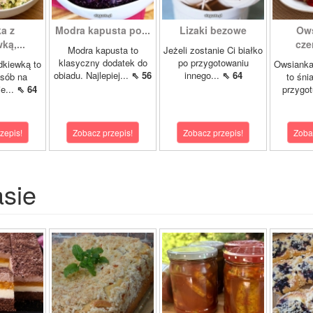
a z
Modra kapusta po...
Lizaki bezowe
Ows
ką,...
cze
Modra kapusta to
Jeżeli zostanie Ci białko
klasyczny dodatek do
po przygotowaniu
dkiewką to
Owsianka
obiadu. Najlepiej...
⇖ 56
innego...
⇖ 64
osób na
to śni
e...
⇖ 64
przygot
zepis!
Zobacz przepis!
Zobacz przepis!
Zoba
asie