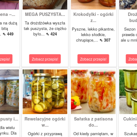
ena –...
MEGA PUSZYSTA...
Krokodylki - ogórki
Droż
z...
bud
a na dużą
Ta drożdżówka wyszła
 bitą
tak puszysta, że ciężko
Pyszne, lekko pikantne,
Sezon 
..
⇖ 449
było...
⇖ 424
lekko słodkie,
prawda 
chrupiące,...
⇖ 307
ale u mn
zepis!
Zobacz przepis!
Zobacz przepis!
Zoba
pusty i...
Rewelacyjne ogórki
Sałatka z patisona
Cukini
w...
do...
c
dla wielu
ynku. Dla
Ogórki z przyprawą
Od kiedy pamiętam, w
Szukas