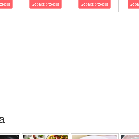
zepis!
Zobacz przepis!
Zobacz przepis!
Zoba
a