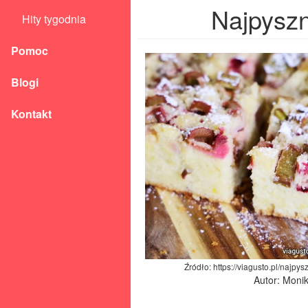
Najpyszn
Hity tygodnia
Pomoc
Blogi
Kontakt
Źródło: https://viagusto.pl/najpy
Autor: Moni