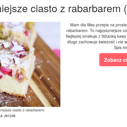
iejsze ciasto z rabarbarem
Mam dla Was przepis na proste
rabarbarem. To najpyszniejsze cia
Najlepiej smakuje z filiżanką kawy
długo zachowuje świeżość i nie
Spis tr
Zobacz ca
szniejsze-ciasto-z-rabarbarem/
ka Jerzak