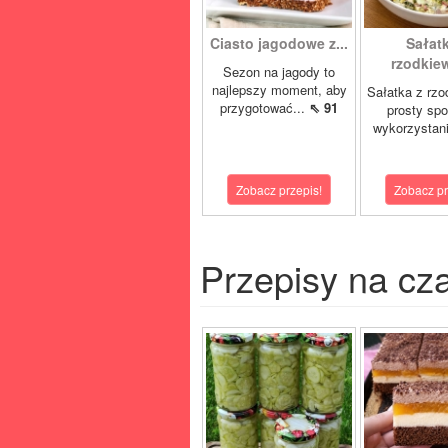
Ciasto jagodowe z...
Sałatk
rzodkiew
Sezon na jagody to
najlepszy moment, aby
Sałatka z rzo
przygotować...
⇖ 91
prosty sp
wykorzystani
Zobacz przepis!
Zobacz pr
Przepisy na cz