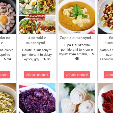
wka na
4 sałatki z
Zupa z suszonymi...
Sa
z...
suszonymi...
kurcz
Zupa z suszonymi
pomidorami to krem o
na ciepło
Sałatki z suszonymi
Sałatka 
wyrazistym smaku,...
⇖
upełnie
pomidorami to dobry
czer
46
...
⇖ 24
wybór, gdy...
⇖ 35
sezonowy
zepis!
Zobacz przepis!
Zobacz przepis!
Zoba