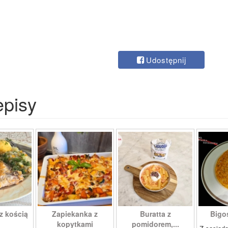
Udostępnij
episy
z kością
Zapiekanka z
Buratta z
Bigos
kopytkami
pomidorem,...