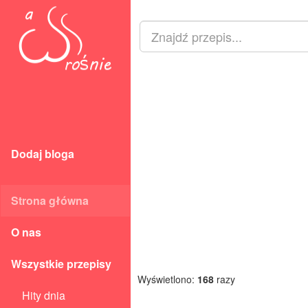
Dodaj bloga
Strona główna
O nas
Wszystkie przepisy
Wyświetlono:
168
razy
Hity dnia