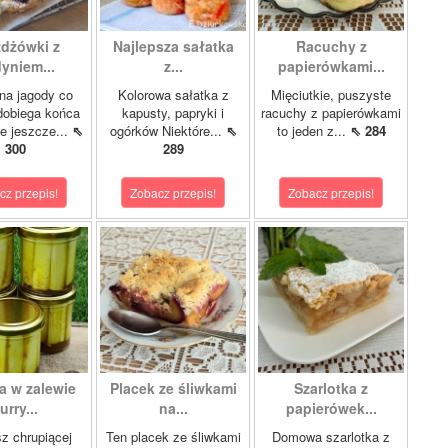
dżówki z
Najlepsza sałatka
Racuchy z
yniem...
z...
papierówkami...
na jagody co
Kolorowa sałatka z
Mięciutkie, puszyste
dobiega końca
kapusty, papryki i
racuchy z papierówkami
ie jeszcze...
⇖
ogórków Niektóre...
⇖
to jeden z...
⇖ 284
300
289
cz przepis!
Zobacz przepis!
Zobacz przepis!
a w zalewie
Placek ze śliwkami
Szarlotka z
urry...
na...
papierówek...
z chrupiącej
Ten placek ze śliwkami
Domowa szarlotka z