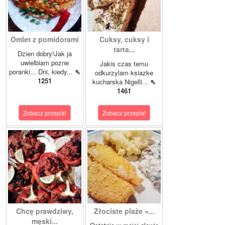
Omlet z pomidorami
Cuksy, cuksy i
tarta...
Dzien dobry!Jak ja
uwielbiam pozne
Jakis czas temu
poranki... Dni, kiedy...
⇖
odkurzylam ksiazke
1251
kucharska Nigelli...
⇖
1461
Zobacz przepis!
Zobacz przepis!
Chcę prawdziwy,
Złociste plaże =...
męski...