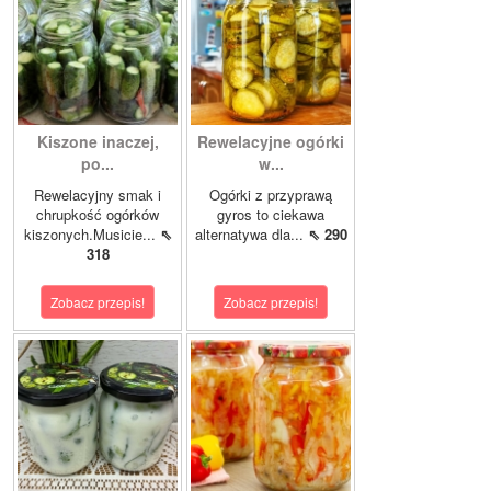
Kiszone inaczej,
Rewelacyjne ogórki
po...
w...
Rewelacyjny smak i
Ogórki z przyprawą
chrupkość ogórków
gyros to ciekawa
kiszonych.Musicie...
⇖
alternatywa dla...
⇖ 290
318
Zobacz przepis!
Zobacz przepis!