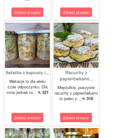
Zobacz przepis!
Zobacz przepis!
Sałatka z kapusty i...
Racuchy z
papierówkami...
Wakacje to dla wielu
czas odpoczynku. Dla
Mięciutkie, puszyste
mnie jednak to...
⇖ 321
racuchy z papierówkami
to jeden z...
⇖ 318
Zobacz przepis!
Zobacz przepis!