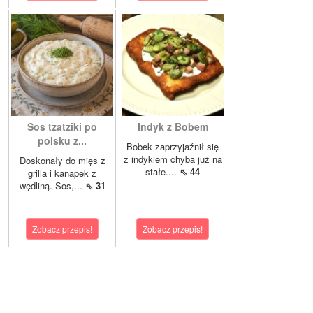
Sos tzatziki po
Indyk z Bobem
polsku z...
Bobek zaprzyjaźnił się
z indykiem chyba już na
Doskonały do mięs z
stałe....
⇖ 44
grilla i kanapek z
wędliną. Sos,...
⇖ 31
Zobacz przepis!
Zobacz przepis!