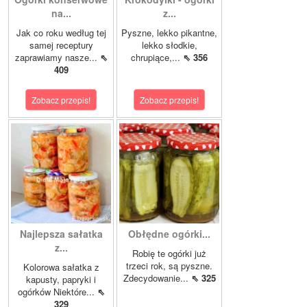
na...
z...
Jak co roku według tej
Pyszne, lekko pikantne,
samej receptury
lekko słodkie,
zaprawiamy nasze...
⇖
chrupiące,...
⇖ 356
409
Zobacz przepis!
Zobacz przepis!
Najlepsza sałatka
Obłędne ogórki...
z...
Robię te ogórki już
trzeci rok, są pyszne.
Kolorowa sałatka z
Zdecydowanie...
⇖ 325
kapusty, papryki i
ogórków Niektóre...
⇖
329