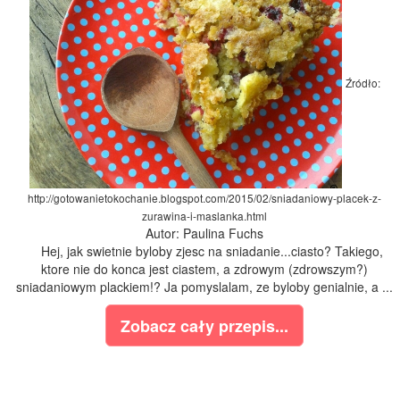
Źródło:
http://gotowanietokochanie.blogspot.com/2015/02/sniadaniowy-placek-z-
zurawina-i-maslanka.html
Autor: Paulina Fuchs
Hej, jak swietnie byloby zjesc na sniadanie...ciasto? Takiego,
ktore nie do konca jest ciastem, a zdrowym (zdrowszym?)
sniadaniowym plackiem!? Ja pomyslalam, ze byloby genialnie, a ...
Zobacz cały przepis...