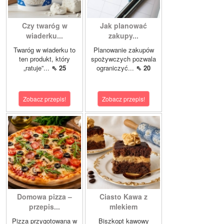
Czy twaróg w
Jak planować
wiaderku...
zakupy...
Twaróg w wiaderku to
Planowanie zakupów
ten produkt, który
spożywczych pozwala
„ratuje”...
⇖ 25
ograniczyć...
⇖ 20
Zobacz przepis!
Zobacz przepis!
Domowa pizza –
Ciasto Kawa z
przepis...
mlekiem
Pizza przygotowana w
Biszkopt kawowy