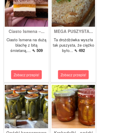
Ciasto Ismena –...
MEGA PUSZYSTA...
Ciasto Ismena na dużą
Ta drożdżówka wyszła
blachę z bitą
tak puszysta, że ciężko
śmietaną,...
⇖ 509
było...
⇖ 492
Zobacz przepis!
Zobacz przepis!
Ogórki konserwowe
Krokodylki - ogórki