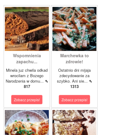
Wspomnienia
Marchewka to
zapachu...
zdrowie!
Minela juz chwila odkad
Ostatnio dni mijaja
wrocilam z Bozego
zdecydowanie za
Narodzenia w domu...
⇖
szybko. Ani sie...
⇖
817
1313
Zobacz przepis!
Zobacz przepis!