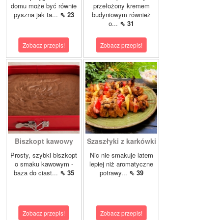
domu może być równie
przełożony kremem
pyszna jak ta...
⇖ 23
budyniowym również
o...
⇖ 31
Zobacz przepis!
Zobacz przepis!
Biszkopt kawowy
Szaszłyki z karkówki
Prosty, szybki biszkopt
Nic nie smakuje latem
o smaku kawowym -
lepiej niż aromatyczne
baza do ciast...
⇖ 35
potrawy...
⇖ 39
Zobacz przepis!
Zobacz przepis!