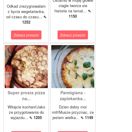
Ostatnio w mojej glowie
ciagle tworza sie
Odkad zrezygnowalam
historie na temat...
⇖
z bycia wegetarianka,
1150
od czasu do czasu...
⇖
1252
Zobacz przepis!
Zobacz przepis!
Super prosta pizza
Parmigiana -
na...
zapiekanka...
Witajcie kochani!Jako
Dzien dobry moi
ze przygotowania do
mili!Musze przyznac, ze
wyjazdu...
⇖ 1205
jestem wielka...
⇖ 1149