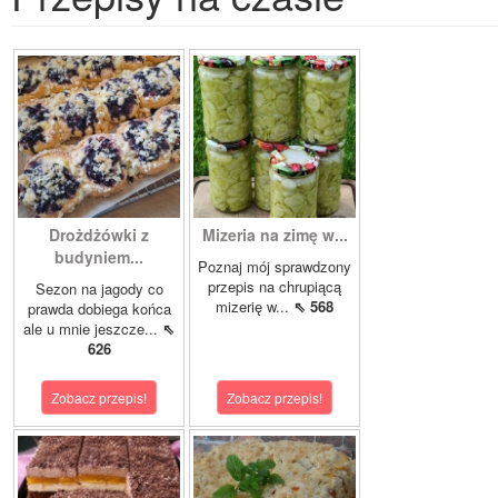
Drożdżówki z
Mizeria na zimę w...
budyniem...
Poznaj mój sprawdzony
przepis na chrupiącą
Sezon na jagody co
mizerię w...
⇖ 568
prawda dobiega końca
ale u mnie jeszcze...
⇖
626
Zobacz przepis!
Zobacz przepis!