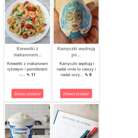
Krewetki z
Kamyczki wędrują
makaronem...
po...
Krewetki z makaronem
Kamyczki wędrują i
ryżowym i pomidorami
nadal mnie to cieszy i
–...
⇖ 11
nadal oczy...
⇖ 8
Zobacz przepis!
Zobacz przepis!