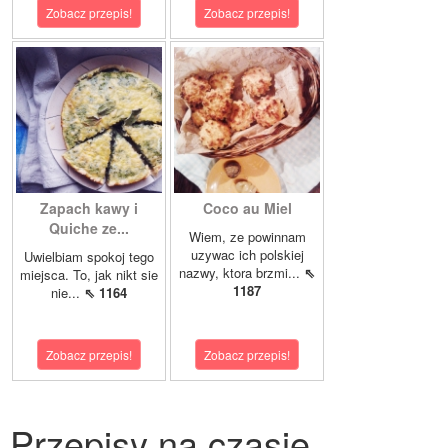
Zobacz przepis!
Zobacz przepis!
Zapach kawy i
Coco au Miel
Quiche ze...
Wiem, ze powinnam
uzywac ich polskiej
Uwielbiam spokoj tego
nazwy, ktora brzmi...
⇖
miejsca. To, jak nikt sie
1187
nie...
⇖ 1164
Zobacz przepis!
Zobacz przepis!
Przepisy na czasie