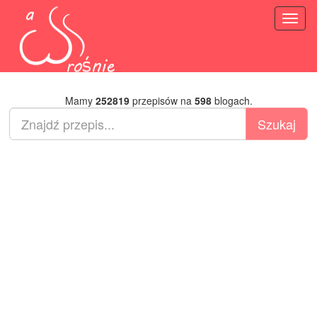
Toggl
naviga
Mamy
252819
przepisów na
598
blogach.